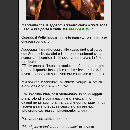
"Facciamo che te appendi il quadro dietro a dove sona
Faso, e
io li porto a cena. Dal
MAZZANTINI
!
"
Quando il Pelle fa così mi mette paura... non mi rimase
che assecondarlo.
Appoggiai il quadro sopra alle casse dietro al palco,
con Sergio che da dietro il bancone contemplava la
scena con il sorriso di chi osserva un malato in fase
terminale.
Effettivamente, l'impatto scenico era fenomenale, per
quanto il quadro fosse piccolo si vedeva anche dai
tavoli in fondo alla sala. Non era così male il piano B.
"Ed ora che facciamo? -
mi chiese Sergio
- IL MONDO
MANGIA LA VOSTRA PIZZA?"
Era un'ottima idea, così ordinammo un po' di oggetti
piatti, rotondi e commestibili e ci svaccammo
casualmente attorno a Francy, che ogni cinque minuti
faceva alzare tutti causa cesso e/o fumare e/o
telefonare e/o, più semplicemente, la fuga.
Poteva ancora andare peggio.
"Marok, devo farti vedere una cosa!"
mi invocò il