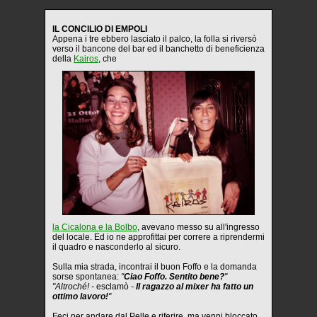
IL CONCILIO DI EMPOLI
Appena i tre ebbero lasciato il palco, la folla si riversò
verso il bancone del bar ed il banchetto di beneficienza
della
Kairos
, che
la Cicalona e la Bolbo
, avevano messo su all'ingresso
del locale. Ed io ne approfittai per correre a riprendermi
il quadro e nasconderlo al sicuro.
Sulla mia strada, incontrai il buon Foffo e la domanda
sorse spontanea:
"
Ciao Foffo. Sentito bene?
"
"Altroché! -
esclamò
-
Il ragazzo al mixer ha fatto un
ottimo lavoro!
"
Feci per andare dal Pelle e riferire, ma venni bloccato