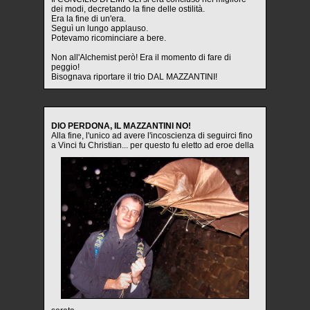
dei modi, decretando la fine delle ostilità.
Era la fine di un'era.
Seguì un lungo applauso.
Potevamo ricominciare a bere.
Non all'Alchemist però! Era il momento di fare di
peggio!
Bisognava riportare il trio DAL MAZZANTINI!
DIO PERDONA, IL MAZZANTINI NO!
Alla fine, l'unico ad avere l'incoscienza di seguirci fino
a Vinci fu Christian... per questo fu eletto ad eroe della