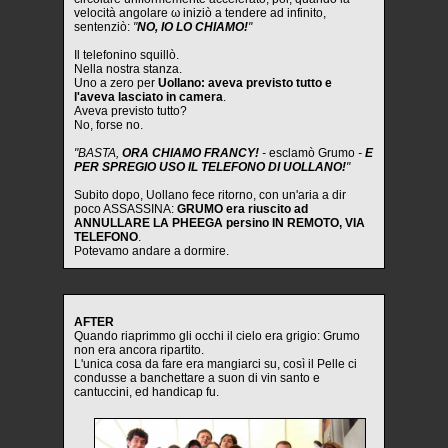
velocità angolare ω iniziò a tendere ad infinito,
sentenziò:
"
NO, IO LO CHIAMO!
"
Il telefonino squillò.
Nella nostra stanza.
Uno a zero per
Uollano: aveva previsto tutto e
l'aveva lasciato in camera
.
Aveva previsto tutto?
No, forse no.
"BASTA,
ORA CHIAMO FRANCY!
-
esclamò Grumo
-
E
PER SPREGIO USO IL TELEFONO DI UOLLANO!
"
Subito dopo, Uollano fece ritorno, con un'aria a dir
poco ASSASSINA:
GRUMO era riuscito ad
ANNULLARE LA PHEEGA persino IN REMOTO, VIA
TELEFONO
.
Potevamo andare a dormire.
AFTER
Quando riaprimmo gli occhi il cielo era grigio: Grumo
non era ancora ripartito.
L'unica cosa da fare era mangiarci su, così il Pelle ci
condusse a banchettare a suon di vin santo e
cantuccini, ed handicap fu.