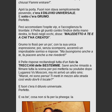
chiusa! Fammi entrare!"
.
Aprii la porta. Fuori non stava semplicemente
piovendo,
c'era il DILUVIO UNIVERSALE
.
E
sotto c'era GRUMO
.
Perfetto.
Feci accomodare l'ospite vip, e l'accoglienza fu
trionfale: il Pelle gli puntò contro l'indice della mano
destra, lo fissò negli occhi, disse:
"
MALEDETTO A TE E
A CHI T'HA CREATO!
"
.
Grumo lo fissò per un po', con la sua unica
espressione; poi, senza scomporsi, accennò un
improbabile sorriso e rispose:
"Ma buongiorno anche a
te, fa piacere anche a me rivederti!"
Il Pelle rispose recitandogli tutta d'un fiato
la
TRECCANI delle BESTEMMIE
. Sarei anche rimasto a
filmare tutta la scena per poi metterla su youtube dopo
Lugaresi Vs Mosconi, ma mi arrivò un altro sms:
"Marok, mi sono persa! Ti metti in mezzo alla strada
così vedo dov'è il locale?"
E fuori c'era il diluvio universale.
Perfetto.
E va be', cosa non si fa per la pheega: la