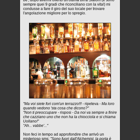
sempre quei 9 gradi che riconciliano con la vita!) mi
condusse a fare il giro del suo locale per trovare
l'angolazione migliore per lo spregio.
"Ma voi siete fori com'un terrazzo!!! -
ripeteva
- Ma loro
quando vedono 'sta cosa che dicono?"
"Non ti preoccupare -
risposi
- Da noi va sempre a finire
che cazziano uno che non ha la chiocciola e si chiama
Uollano!"
"Ah... vabbe'..."
Non feci in tempo ad approfondire che arrivò un
misterioso sms:
"Sono fuori dall'Alchemist, la porta è