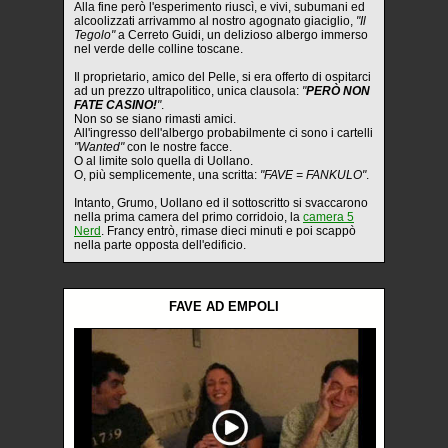
Alla fine però l'esperimento riuscì, e vivi, subumani ed
alcoolizzati arrivammo al nostro agognato giaciglio,
"Il
Tegolo"
a Cerreto Guidi, un delizioso albergo immerso
nel verde delle colline toscane.
Il proprietario, amico del Pelle, si era offerto di ospitarci
ad un prezzo ultrapolitico, unica clausola:
"
PERÒ NON
FATE CASINO!
"
.
Non so se siano rimasti amici.
All'ingresso dell'albergo probabilmente ci sono i cartelli
"Wanted"
con le nostre facce.
O al limite solo quella di Uollano.
O, più semplicemente, una scritta:
"FAVE = FANKULO"
.
Intanto, Grumo, Uollano ed il sottoscritto si svaccarono
nella prima camera del primo corridoio, la
camera 5
Nerd
. Francy entrò, rimase dieci minuti e poi scappò
nella parte opposta dell'edificio.
FAVE AD EMPOLI