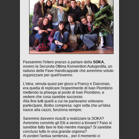
Passammo l'intero pranzo a parlare della
SOKA
,
ovvero la Seconda Ottima Konvention Autogestita, un
raduno delle Fave Handicappate che avremmo voluto
organizzare per quell'inverno.
L'idea, venuta quasi per gioco a Francy e Daiconan,
era quella di replicare l'esperimento di Ivan Piombino
mettendo la pheega al posto di Ivan Piombino, e
vedere che cosa sarebbe successo.
Alla fine tutti quelli a cui ne parlavamo volevano
partecipare, Bolbo compresa: ogni volta che un'idea
nasce alla cazzo, funziona sempre.
Saremmo davvero riusciti a realizzare la SOKA?
Avremmo convinto gli Elii a venirci a trovare? Faso si
sarebbe fatto fare le foto mentre mangia? Si sarebbe
concluso tutto in una grande orgiona?
Ai posteri l'ardua sentenza... per il momento ci