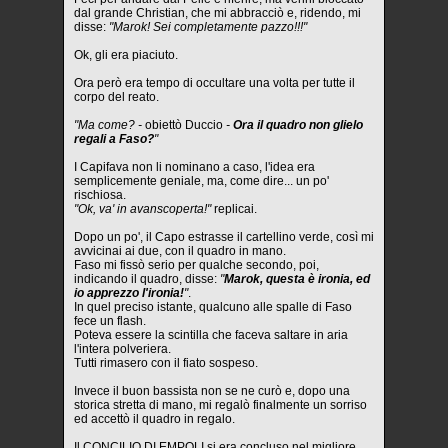
dal grande Christian, che mi abbracciò e, ridendo, mi
disse:
"Marok! Sei completamente pazzo!!!"
Ok, gli era piaciuto.
Ora però era tempo di occultare una volta per tutte il
corpo del reato.
"Ma come? -
obiettò Duccio
-
Ora il quadro non glielo
regali a Faso?
"
I Capifava non li nominano a caso, l'idea era
semplicemente geniale, ma, come dire... un po'
rischiosa.
"Ok, va' in avanscoperta!"
replicai.
Dopo un po', il Capo estrasse il cartellino verde, così mi
avvicinai ai due, con il quadro in mano.
Faso mi fissò serio per qualche secondo, poi,
indicando il quadro, disse:
"
Marok, questa è ironia, ed
io apprezzo l'ironia!
"
.
In quel preciso istante, qualcuno alle spalle di Faso
fece un flash.
Poteva essere la scintilla che faceva saltare in aria
l'intera polveriera.
Tutti rimasero con il fiato sospeso.
Invece il buon bassista non se ne curò e, dopo una
storica stretta di mano, mi regalò finalmente un sorriso
ed accettò il quadro in regalo.
Il CONCILIO DI EMPOLI si era concluso nel migliore