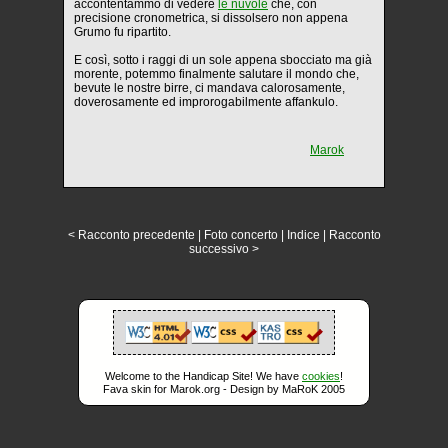
accontentammo di vedere
le nuvole
che, con
precisione cronometrica, si dissolsero non appena
Grumo fu ripartito.
E così, sotto i raggi di un sole appena sbocciato ma già
morente, potemmo finalmente salutare il mondo che,
bevute le nostre birre, ci mandava calorosamente,
doverosamente ed improrogabilmente affankulo.
Marok
< Racconto precedente
|
Foto concerto
|
Indice
|
Racconto
successivo >
Welcome to the Handicap Site! We have
cookies
!
Fava skin for Marok.org - Design by MaRoK 2005