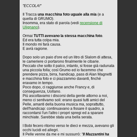
"ECCOLA!"
Il Tracca
una macchina foto uguale alla mia
(e a
quella di GRUMO).
Insomma, era stato di parola (vedi
recensione di
Ulignano
).
Ormai
TUTTI avevano la stessa macchina foto
.
Ed era tutta colpa mia.
Il mondo mi farà causa.
E avrà ragione.
Dopo solo un paio d'ore ed un litro di Slalom di attesa,
le cameriere ci portarono finalmente le cibarie.
Peccato che sotto il palco, intanto, si fosse già radunata
una piccola folla; così Grumo ed io facemmo che
prendere pizza, birra, handicap, pass di Alan Magnetti
e macchina foto e ci piazzammo davanti, finché
eravamo in tempo.
Poco dopo, ci raggiunse anche Francy e, di
conseguenza, Uollano.
Più ascoltavamo i discorsi della gente attorno a noi,
meno ci sentivamo soli: erano quasi tutti amici del
Pelle, amanti della buona musica ma, soprattutto,
dell'handicap: continuavano a fissare il quadro, a
raccontarsi l'un l'altro i propri spregi ed a sparare
minchiate. Sarebbe stata una bella serata.
I Bobi fecero ritorno verso le dieci e mezza, avevano gli
occhi lucidi ed allegri.
Il Pelle venne da me e mi sussurrò:
"
Il Mazzantini ha