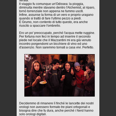
serata.
Il viaggio fu comunque un'Odissea: la pioggia,
diminuita mentre stavamo dentro l'Alchemist, al riparo,
tornò torrenziale non appena ne fummo usciti.
Infine, assunse la forma di un vero e proprio uragano
quando si trattò di fare l'ultimo pezzo a piedi.
E Grumo, non contento di tutto questo, era anche
riuscito a spaccare l'ombrello.
Ero un po' preoccupato, perché l'acqua mette ruggine.
Per fortuna non feci in tempo ad inserire il secondo
piede nel locale che il Mazzantini mi era già venuto
incontro porgendomi un bicchiere di vino ed uno
d'assenzio. Non saremmo tornati a casa vivi. Perfetto.
Decidemmo di rimanere lì finché le lancette dei nostri
orologi non avessero formato tre piani ortogonali e
bisogna dire che fu dura, anche perché i Nerd hanno
solo orologi digitali.