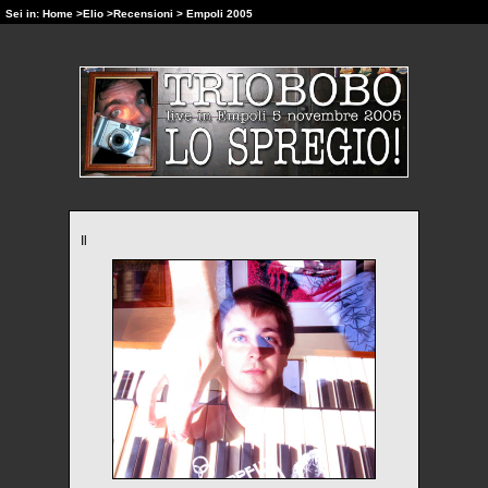
Sei in:
Home
>
Elio
>
Recensioni
> Empoli 2005
Il