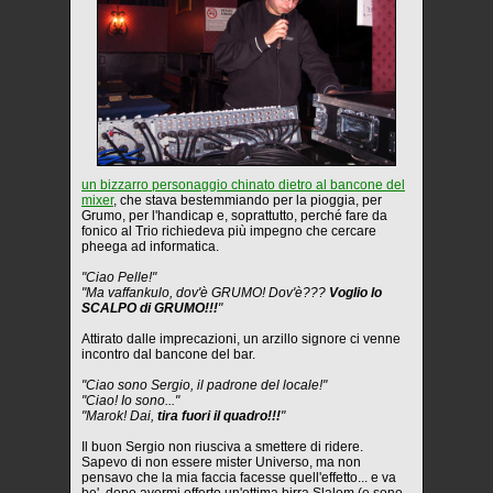
un bizzarro personaggio chinato dietro al bancone del
mixer
, che stava bestemmiando per la pioggia, per
Grumo, per l'handicap e, soprattutto, perché fare da
fonico al Trio richiedeva più impegno che cercare
pheega ad informatica.
"Ciao Pelle!"
"Ma vaffankulo, dov'è GRUMO! Dov'è???
Voglio lo
SCALPO di GRUMO!!!
"
Attirato dalle imprecazioni, un arzillo signore ci venne
incontro dal bancone del bar.
"Ciao sono Sergio, il padrone del locale!"
"Ciao! Io sono..."
"Marok! Dai,
tira fuori il quadro!!!
"
Il buon Sergio non riusciva a smettere di ridere.
Sapevo di non essere mister Universo, ma non
pensavo che la mia faccia facesse quell'effetto... e va
be', dopo avermi offerto un'ottima birra Slalom (e sono