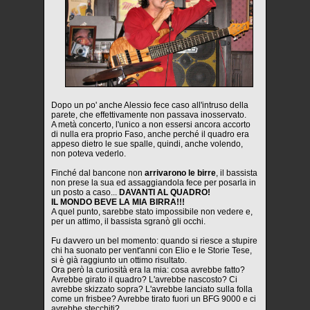
Dopo un po' anche Alessio fece caso all'intruso della
parete, che effettivamente non passava inosservato.
A metà concerto, l'unico a non essersi ancora accorto
di nulla era proprio Faso, anche perché il quadro era
appeso dietro le sue spalle, quindi, anche volendo,
non poteva vederlo.
Finché dal bancone non
arrivarono le birre
, il bassista
non prese la sua ed assaggiandola fece per posarla in
un posto a caso...
DAVANTI AL QUADRO!
IL MONDO BEVE LA MIA BIRRA!!!
A quel punto, sarebbe stato impossibile non vedere e,
per un attimo, il bassista sgranò gli occhi.
Fu davvero un bel momento: quando si riesce a stupire
chi ha suonato per vent'anni con Elio e le Storie Tese,
si è già raggiunto un ottimo risultato.
Ora però la curiosità era la mia: cosa avrebbe fatto?
Avrebbe girato il quadro? L'avrebbe nascosto? Ci
avrebbe skizzato sopra? L'avrebbe lanciato sulla folla
come un frisbee? Avrebbe tirato fuori un BFG 9000 e ci
avrebbe stecchiti?