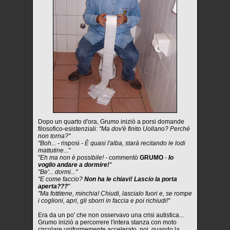
Dopo un quarto d'ora, Grumo iniziò a porsi domande
filosofico-esistenziali:
"Ma dov'è finito Uollano? Perché
non torna?"
"Boh... -
risposi
- È quasi l'alba, starà recitando le lodi
mattutine..."
"Eh ma non è possibile! -
commentò
GRUMO
-
Io
voglio andare a dormire!
"
"Be'... dormi..."
"E come faccio?
Non ha le chiavi! Lascio la porta
aperta???
"
"Ma fottitene, minchia! Chiudi, lascialo fuori e, se rompe
i coglioni, apri, gli sborri in faccia e poi richiudi!"
Era da un po' che non osservavo una crisi autistica...
Grumo iniziò a percorrere l'intera stanza con moto
circolare uniformemente accelerato, poi, quando la