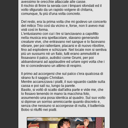
avessimo le orecchie attaccate alle casse.
Il rischio di finire la serata con i timpani sfondati ed il
volto sfigurato da un rapido volgere di chitarra,
comunque, fu più d'una volta concreto.
Del resto, era la prima volta che mi godevo un concerto
del mitico Trio così da vicino e, forse, non li avevo mai
visti così in forma.
L'entusiasmo con cui i tre si lanciavano a capofitto
nella musica era spettacolare, stavano generando
creature vive, che entravano nel sangue e lo facevano
vibrare, per poi rallentare, placarsi e di nuovo ribollire,
fino ad esplodere e schizzare. Nel locale non si sentiva
più un sussurro nè un fiato, tutti erano ammutoliti e
fissavano il palco, autistici come Grumi, per poi
abbandonarsi ad applaudire ed urlare ogni volta che i
tre si concedevano un attimo di respiro.
Il primo ad accorgersi che sul palco c'era qualcosa di
strano fu il saggio Christian.
Mentre accarezzava i piatti, il suo sguardo cadde sulla
cassa e poi salì su, lungo la parete.
Basito, si voltò di scatto dall'altra parte e vide me, che
lo fissavo tenendo in mano la macchina foto,
assumendo una posa identica al quadro. Sul suo volto
si dipinse un sorriso ammiccante quanto discreto e,
senza che nessuno si accorgesse di nulla, il batterista
Bobo si rituffò nei piatti.