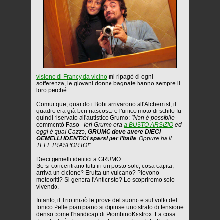
visione di Francy da vicino
mi ripagò di ogni
sofferenza, le giovani donne bagnate hanno sempre il
loro perché.
Comunque, quando i Bobi arrivarono all'Alchemist, il
quadro era già ben nascosto e l'unico moto di schifo fu
quindi riservato all'autistico Grumo:
"Non è possibile -
commentò Faso
- Ieri Grumo era
a BUSTO ARSIZIO
ed
oggi è qua! Cazzo,
GRUMO deve avere DIECI
GEMELLI IDENTICI sparsi per l'Italia
. Oppure ha il
TELETRASPORTO!"
Dieci gemelli identici a GRUMO.
Se si concentrano tutti in un posto solo, cosa capita,
arriva un ciclone? Erutta un vulcano? Piovono
meteoriti? Si genera l'Anticristo? Lo scopriremo solo
vivendo.
Intanto, il Trio iniziò le prove del suono e sul volto del
fonico Pelle pian piano si dipinse uno strato di tensione
denso come l'handicap di PiombinoKastrox. La cosa