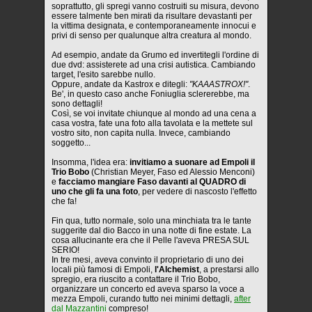
soprattutto, gli spregi vanno costruiti su misura, devono
essere talmente ben mirati da risultare devastanti per
la vittima designata, e contemporaneamente innocui e
privi di senso per qualunque altra creatura al mondo.
Ad esempio, andate da Grumo ed invertitegli l'ordine di
due dvd: assisterete ad una crisi autistica. Cambiando
target, l'esito sarebbe nullo.
Oppure, andate da Kastrox e ditegli:
"KAAASTROX!"
.
Be', in questo caso anche Foniuglia sclererebbe, ma
sono dettagli!
Così, se voi invitate chiunque al mondo ad una cena a
casa vostra, fate una foto alla tavolata e la mettete sul
vostro sito, non capita nulla. Invece, cambiando
soggetto...
Insomma, l'idea era:
invitiamo a suonare ad Empoli il
Trio Bobo
(Christian Meyer, Faso ed Alessio Menconi)
e
facciamo mangiare Faso davanti al QUADRO di
uno che gli fa una foto
, per vedere di nascosto l'effetto
che fa!
Fin qua, tutto normale, solo una minchiata tra le tante
suggerite dal dio Bacco in una notte di fine estate. La
cosa allucinante era che il Pelle l'aveva PRESA SUL
SERIO!
In tre mesi, aveva convinto il proprietario di uno dei
locali più famosi di Empoli,
l'Alchemist
, a prestarsi allo
spregio, era riuscito a contattare il Trio Bobo,
organizzare un concerto ed aveva sparso la voce a
mezza Empoli, curando tutto nei minimi dettagli,
after
dal Mazzantini
compreso!