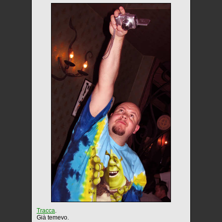
Tracca
.
Già temevo.