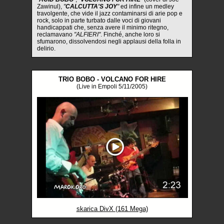
Zawinul),
"
CALCUTTA'S JOY
"
ed infine un medley
travolgente, che vide il jazz contaminarsi di arie pop e
rock, solo in parte turbato dalle voci di giovani
handicappati che, senza avere il minimo ritegno,
reclamavano
"ALFIERI"
. Finché, anche loro si
sfumarono, dissolvendosi negli applausi della folla in
delirio.
TRIO BOBO - VOLCANO FOR HIRE
(Live in Empoli 5/11/2005)
skarica DivX (161 Mega)