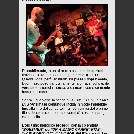
Probabilmente, in un altro contesto tutte le opzioni
avrebbero avuto riscontro e, per inciso, IDDQD.
Questa volta, però l'io musicista prese il sopravvento, il
buon Faso posò tranquillamente la birra, si voltò e, da
vero professionista, riprese a suonare, come se niente
fosse successo.
Sopra il suo volto, la scritta
"IL MONDO BEVE LA MIA
BIRRA!"
rimase comunque incisa in modo indelebile
fino alla fine del concerto. Tra i volti amici delle prime
file si fecero strada sorrisi e cenni d'intesa: lo spregio
era riuscito.
L'orgasmo melodico proseguì con la splendida
"
BOBEMBA
"
, poi
"
ON A MAGIC CARPET RIDE
"
,
"
ACID BOBO
"
,
"
VOLCANO FOR HIRE
"
(cover di Joe