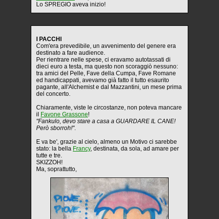
Lo SPREGIO aveva inizio!
I PACCHI
Com'era prevedibile, un avvenimento del genere era
destinato a fare audience.
Per rientrare nelle spese, ci eravamo autotassati di
dieci euro a testa, ma questo non scoraggiò nessuno:
tra amici del Pelle, Fave della Cumpa, Fave Romane
ed handicappati, avevamo già fatto il tutto esaurito
pagante, all'Alchemist e dal Mazzantini, un mese prima
del concerto.
Chiaramente, viste le circostanze, non poteva mancare
il
Favone Grassone
!
"Fankulo, devo stare a casa a GUARDARE IL CANE!
Però sborroh!"
.
E va be', grazie al cielo, almeno un Motivo ci sarebbe
stato: la bella
Francy
, destinata, da sola, ad amare per
tutte e tre.
SKIZZOH!
Ma, soprattutto,