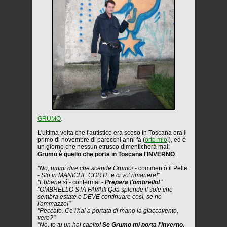
GRUMO
.
L'ultima volta che l'autistico era sceso in Toscana era il
primo di novembre di parecchi anni fa (
orto mio
!), ed è
un giorno che nessun etrusco dimenticherà mai:
Grumo è quello che porta in Toscana l'INVERNO
.
"No, ummi dire che scende Grumo! -
commentò il Pelle
- Sto in MANICHE CORTE e ci vo' rimanere!"
"Ebbene sì -
confermai -
Prepara l'ombrello!
"
"OMBRELLO STA FAVA!!! Qua splende il sole che
sembra estate e DEVE continuare così, se no
l'ammazzo!"
"Peccato. Ce l'hai a portata di mano la giaccavento,
vero?"
"No, te tu un hai capito!
Se Grumo mi porta l'inverno,