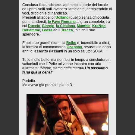
Concluso il soundcheck, aprimmo le porte del locale
ed i primi volti noti invasero l'ambiente, riempiendolo di
voci, di colori e di handicap.
Presenti all'appello:
Uollano
(quello senza chiocciola
per intenderci),
le Fave Romane
al gran completo, tra
cui
Duccio
,
Giorgio
,
la Cicalona
,
Mumble
,
KraNpo
,
Betlemme
,
Leesa
ed il
Tracca
, in tutto il suo
splendore.
E poi, due grandi ritorni: la
Bolbo
e, incredibile a dirsi,
la formica di mmmmmerda
Gnapppo
, resuscitato dopo
anni di assenza riassunti in un solo saluto: SOKA.
Tutto molto bello, ma non feci in tempo a concludere i
vaffankuli che il Pelle mi venne incontro con aria
allarmata:
"Marok, siamo nella merda!
Un possiamo
farla qua la cena!
"
Perfetto.
Ma aveva già pronto il piano B.