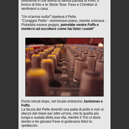
divertente è che aveva la stessa parlata di Foffo, il
fonico di Elio e le Storie Tese: Faso e Christian si
sentivano a casa.
"Un m'arriva nulla!"
ripeteva il Pelle.
"Coraggio Pelle! -
mormoravo piano, mentre sclerava
-
Potrebbe essere peggio,
potrebbe venire Foffo e
mettersi ad ascoltare come hai fatto i suoni!
"
Pochi minuti dopo, nel locale entrarono
Jantoman e
Foffo
.
La faccia del Pelle diventò una palla di pollo e non si
staccò dal mixer per oltre un'ora, che fu quella più
lunga e sudata della sua vita, mentre il Trio ci dava
dentro e tre giovani Fave si godevano felici lo
spettacolo.