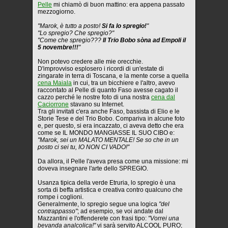
Pelle
mi chiamò di buon mattino: era appena passato
mezzogiorno.
"Marok, è tutto a posto!
Si fa lo spregio!
"
"Lo spregio? Che spregio?"
"Come che spregio???
Il Trio Bobo sòna ad Empoli il
5 novembre!!!
"
Non potevo credere alle mie orecchie.
D'improvviso esplosero i ricordi di un'estate di
zingarate in terra di Toscana, e la mente corse a quella
cena Maiala
in cui, tra un bicchiere e l'altro, avevo
raccontato al Pelle di quanto Faso avesse cagato il
cazzo perché le nostre foto di una nostra
cena dal
Caciorrone
stavano su Internet.
Tra gli invitati c'era anche Faso, bassista di Elio e le
Storie Tese e del Trio Bobo. Compariva in alcune foto
e, per questo, si era incazzato, ci aveva detto che era
come se IL MONDO MANGIASSE IL SUO CIBO e:
"Marok, sei un MALATO MENTALE! Se so che in un
posto ci sei tu, IO NON CI VADO!"
Da allora, il Pelle l'aveva presa come una missione: mi
doveva insegnare l'arte dello SPREGIO.
Usanza tipica della verde Etruria, lo spregio è una
sorta di beffa artistica e creativa contro qualcuno che
rompe i coglioni.
Generalmente, lo spregio segue una logica
"del
contrappasso"
; ad esempio, se voi andate dal
Mazzantini e l'offenderete con frasi tipo:
"Vorrei una
bevanda analcolica!"
vi sarà servito ALCOOL PURO;