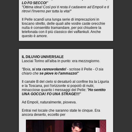
LO FO SECCO!
"
"Ottima idea! Così poi ti resta il cadavere ad Empoli e ti
ritrovi l'inverno per tutta la vita!"
Il Pelle scandì una lunga serie di imprecazioni in
toscano stretto, delle quali alle vostre caste orecchie
nulla è consentito tramandare, per poi chiudere la
telefonata con il più classico dei vaffankuli. Anche
questo è amore.
IL DILUVIO UNIVERSALE
Lasciai Torino all'alba in punto: era mezzogiorno.
"Boia,
si sta rannuvolando!
-
scrisse il Pelle
- O sia
chiaro che
se piove io l'ammazzo!
"
Il canale B del cielo si desaturò al confine tra la Liguria
e la Toscana, poi l'orizzonte si popolò di nubi,
minacciose quanto i messaggi del Pelle:
"
Ho sentito
UNA GOCCIA! FO UNA STRAGE!!!
"
Ad Empoli, naturalmente, pioveva.
Entrai nel locale che saranno state le cinque. Era
ancora deserto, eccetto per