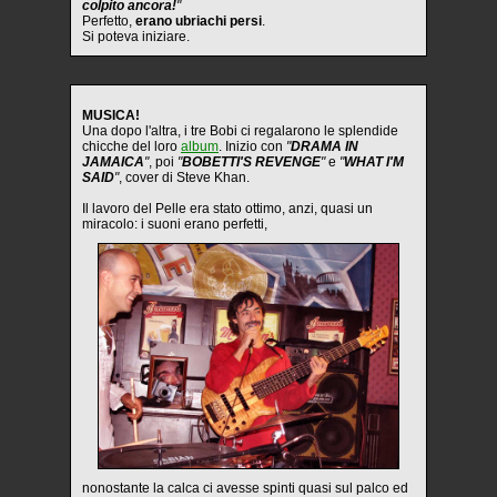
colpito ancora!
"
Perfetto,
erano ubriachi persi
.
Si poteva iniziare.
MUSICA!
Una dopo l'altra, i tre Bobi ci regalarono le splendide
chicche del loro
album
. Inizio con
"
DRAMA IN
JAMAICA
"
, poi
"
BOBETTI'S REVENGE
"
e
"
WHAT I'M
SAID
"
, cover di Steve Khan.
Il lavoro del Pelle era stato ottimo, anzi, quasi un
miracolo: i suoni erano perfetti,
nonostante la calca ci avesse spinti quasi sul palco ed