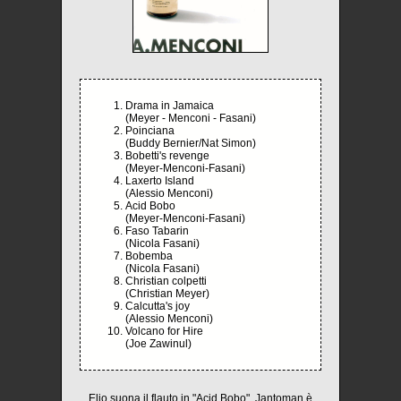
Drama in Jamaica
(Meyer - Menconi - Fasani)
Poinciana
(Buddy Bernier/Nat Simon)
Bobetti's revenge
(Meyer-Menconi-Fasani)
Laxerto Island
(Alessio Menconi)
Acid Bobo
(Meyer-Menconi-Fasani)
Faso Tabarin
(Nicola Fasani)
Bobemba
(Nicola Fasani)
Christian colpetti
(Christian Meyer)
Calcutta's joy
(Alessio Menconi)
Volcano for Hire
(Joe Zawinul)
Elio suona il flauto in "Acid Bobo", Jantoman è