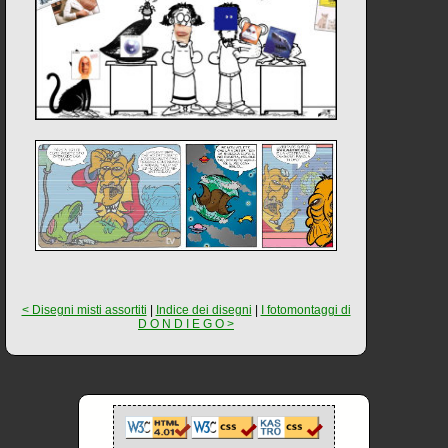
< Disegni misti assortiti
|
Indice dei disegni
|
I fotomontaggi di
D O N D I E G O >