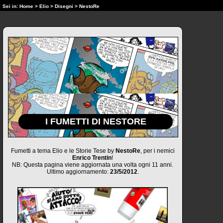
Sei in:
Home
>
Elio
>
Disegni
> NestoRe
I FUMETTI DI NESTORE
Fumetti a tema Elio e le Storie Tese by
NestoRe
, per i nemici
Enrico Trentin
!
NB: Questa pagina viene aggiornata una volta ogni 11 anni.
Ultimo aggiornamento:
23/5/2012
.