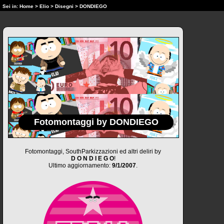
Sei in:
Home
>
Elio
>
Disegni
> DONDIEGO
Fotomontaggi by DONDIEGO
Fotomontaggi, SouthParkizzazioni ed altri deliri by
D O N D I E G O
!
Ultimo aggiornamento:
9/1/2007
.