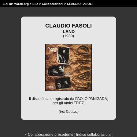
Sei in:
Marok.org
>
Elio
>
Collaborazioni
> CLAUDIO FASOLI
CLAUDIO FASOLI
LAND
(1989)
Il disco è stato registrato da PAOLO PANIGADA,
per gli amici FEIEZ.
(tnx Duccio)
< Collaborazione precedente
|
Indice collaborazioni
|