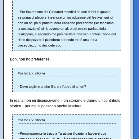
- Per l'inversione dei Giocatori mondiali ho seri dubbi in quanto,
se prima di plagio si inserisce un introduzione del festival, quindi
con un bel pò di parlato, nella canzone precedente (se facciamo
la sostituzione) ci ritroviamo un altro bel pezzo parlato della
Gialappas, e secondo me può risultare faticoso. L'interruzione del
ritmo del pezzo di pianoforte secondo me è una cosa
piacevole...cmq decidete voi.
Boh, non ho preferenze.
Posted By: sborra
- Devo togliere anche l'intro e l'outro di ameri?
In realtà non mi dispiacevano, non stonano e danno un contributo
storico... per me si possono anche lasciare.
Posted By: sborra
- Personalmente la traccia Tarati per il canto la lascerei così,