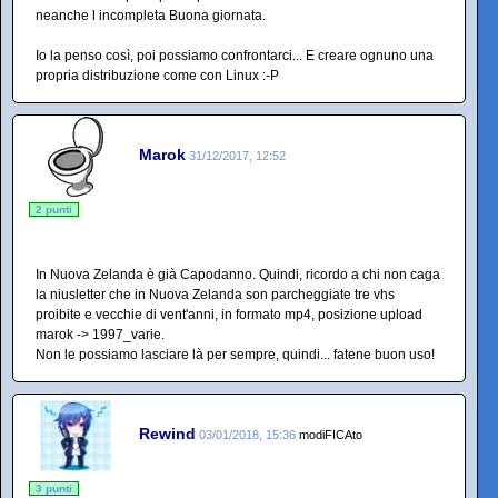
neanche l incompleta Buona giornata.
Io la penso così, poi possiamo confrontarci... E creare ognuno una
propria distribuzione come con Linux :-P
Marok
31/12/2017, 12:52
2 punti
In Nuova Zelanda è già Capodanno. Quindi, ricordo a chi non caga
la niusletter che in Nuova Zelanda son parcheggiate tre vhs
proibite e vecchie di vent'anni, in formato mp4, posizione upload
marok -> 1997_varie.
Non le possiamo lasciare là per sempre, quindi... fatene buon uso!
Rewind
03/01/2018, 15:36
modiFICAto
3 punti