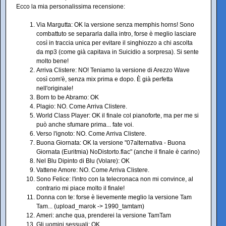
Ecco la mia personalissima recensione:
Via Margutta: OK la versione senza memphis horns! Sono
combattuto se separarla dalla intro, forse è meglio lasciare
così in traccia unica per evitare il singhiozzo a chi ascolta
da mp3 (come già capitava in Suicidio a sorpresa). Si sente
molto bene!
Arriva Clistere: NO! Teniamo la versione di Arezzo Wave
così com'è, senza mix prima e dopo. È già perfetta
nell'originale!
Born to be Abramo: OK
Plagio: NO. Come Arriva Clistere.
World Class Player: OK il finale col pianoforte, ma per me si
può anche sfumare prima... fate voi.
Verso l'ignoto: NO. Come Arriva Clistere.
Buona Giornata: OK la versione "07alternativa - Buona
Giornata (Euritmia) NoDistorto.flac" (anche il finale è carino)
Nel Blu Dipinto di Blu (Volare): OK
Vattene Amore: NO. Come Arriva Clistere.
Sono Felice: l'intro con la telecronaca non mi convince, al
contrario mi piace molto il finale!
Donna con te: forse è lievemente meglio la versione Tam
Tam... (upload_marok -> 1990_tamtam)
Ameri: anche qua, prenderei la versione TamTam
Gli uomini sessuali: OK