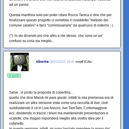
ad un passo.
Questa manfrina solo per poter citare Rocco Tanica e dire che per
finalizzare questo progetto ci vorrebbe il cosiddetto "metodo del
comune calabro" e farci "commissariare" da qualcuno di esterno ;-)
(*): lo sto dicendo più che altro a me stesso, che sono un po'
confuso su cosa sia meglio...
sborra
08/01/2018, 18:41
modiFICAto
4 punti
Salve...vi posto la proposta di copertina...
quello che dice Marok mi pare giusto..infatti la mia premessa era di
realizzare un altra versione vista come una raccolta di live, cioè
suddividendo il cd in Live Arezzo, live TamTam, Cortomaggiore
ecc..dividendo in tracce i brani ma mantenendo presentazioni e
scalette, che magari risponderà meglio alla vostra idea per il
cofanetto.
In questa versione, infatti, mi sono lasciato prendere la mano dal