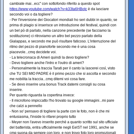
cambiate mai...ecc" con sottofondo riferito a questo spot
https://www.youtube.com/watch?v=k33ta6HBotc
è da lasciare
secondo voi o da togliere?
- Per l'inversione dei Giocatori mondiali ho seri dubbi in quanto, se
prima di plagio si inserisce un introduzione del festival, quindi con
un bel pò di parlato, nella canzone precedente (se facciamo la
sostituzione) ci ritroviamo un altro bel pezzo parlato della
Gialappas, e secondo me può risultare faticoso. L'interruzione del
ritmo del pezzo di pianoforte secondo me è una cosa
piacevole...cmq decidete voi.
- La telecronaca di Ameri quindi la devo togliere?
- Devo togliere anche l'intro e l'outro di ameri?
- Personalmente la traccia Tarati per il canto la lascerei così, visto
che TU SEI MIO PADRE è il primo pezzo che si ascolta e secondo
me nobilita la traccia...cmq ditemi voi cosa fare.
- Se devo inserire una bonus Track datemi consigli su cosa
inserire.
Per quanto riguarda la copertina invece:
- Il microfono impiccatto l'ho trovato su google immagini...mi pare
che calzi a pennello
- Non so' pensavo di togliere la parte con le foto, non è che mi
entusiasma, l'inside lo rifarei proprio tutto
- Meyer non l'avevo inserito perchè a quanto scritto sul sito ufficiale
del batterista, entra ufficialmente negli EelST nel 1991, anche se
cmq suona da sempre con loro, e non trovo foto loro promozionali