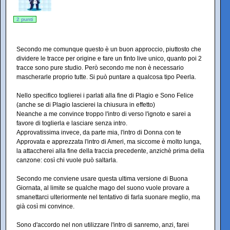
2 punti
Secondo me comunque questo è un buon approccio, piuttosto che
dividere le tracce per origine e fare un finto live unico, quanto poi 2
tracce sono pure studio. Però secondo me non è necessario
mascherarle proprio tutte. Si può puntare a qualcosa tipo Peerla.
Nello specifico toglierei i parlati alla fine di Plagio e Sono Felice
(anche se di Plagio lascierei la chiusura in effetto)
Neanche a me convince troppo l'intro di verso l'ignoto e sarei a
favore di toglierla e lasciare senza intro.
Approvatissima invece, da parte mia, l'intro di Donna con te
Approvata e apprezzata l'intro di Ameri, ma siccome è molto lunga,
la attaccherei alla fine della traccia precedente, anzichè prima della
canzone: così chi vuole può saltarla.
Secondo me conviene usare questa ultima versione di Buona
Giornata, al limite se qualche mago del suono vuole provare a
smanettarci ulteriormente nel tentativo di farla suonare meglio, ma
già così mi convince.
Sono d'accordo nel non utilizzare l'intro di sanremo, anzi, farei