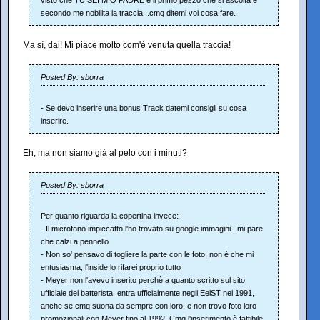
visto che TU SEI MIO PADRE è il primo pezzo che si ascolta e
secondo me nobilita la traccia...cmq ditemi voi cosa fare.
Ma sì, dai! Mi piace molto com'è venuta quella traccia!
Posted By: sborra
- Se devo inserire una bonus Track datemi consigli su cosa
inserire.
Eh, ma non siamo già al pelo con i minuti?
Posted By: sborra
Per quanto riguarda la copertina invece:
- Il microfono impiccatto l'ho trovato su google immagini...mi pare
che calzi a pennello
- Non so' pensavo di togliere la parte con le foto, non è che mi
entusiasma, l'inside lo rifarei proprio tutto
- Meyer non l'avevo inserito perchè a quanto scritto sul sito
ufficiale del batterista, entra ufficialmente negli EelST nel 1991,
anche se cmq suona da sempre con loro, e non trovo foto loro
promozionali con Meyer fino al 1992. Cmq l'inserimento è fattibile,