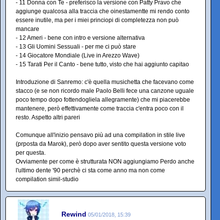
- 11 Donna con Te - preferisco la versione con Patty Pravo che
aggiunge qualcosa alla traccia che oinestamentte mi rendo conto
essere inutile, ma per i miei princiopi di completezza non può
mancare
- 12 Ameri - bene con intro e versione alternativa
- 13 Gli Uomini Sessuali - per me ci può stare
- 14 Giocatore Mondiale (Live in Arezzo Wave)
- 15 Tarati Per il Canto - bene tutto, visto che hai aggiunto capitao
Introduzione di Sanremo: c'è quella musichetta che facevano come
stacco (e se non ricordo male Paolo Belli fece una canzone uguale
poco tempo dopo fottendogliela allegramente) che mi piacerebbe
mantenere, però effettivamente come traccia c'entra poco con il
resto. Aspetto altri pareri
Comunque all'inizio pensavo più ad una compilation in stile live
(prposta da Marok), però dopo aver sentito questa versione voto
per questa.
Ovviamente per come è strutturata NON aggiungiamo Perdo anche
l'ultimo dente '90 perchè ci sta come anno ma non come
compilation simil-studio
Rewind
05/01/2018, 15:39