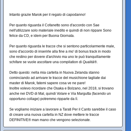
Intanto grazie Marok per il regalo di capodanno!
Per quanto riguarda il Cofanetto sono d'accordo con Sae
nell'utilizzare solo materiale inedito e quindi di non rippare Sono
felice da CD, e idem per Buona Giornata.
Per quanto riguarda le tracce che si sentono particolarmente male,
sono d'accordo di inserirle alla fine a mo' di bonus track in modo
che restino per dovere d'archivio ma uno le può tranquillamente
schifare se vuole ascoltare una compilation di
Qualità®
.
Detto questo: nella mia cartella in Nuova Zelanda stanno
cominciando ad arrivare le tracce del musichione tagliate dai
master di Marok, fatemi sapere cosa ve ne pare!
Inoltre volevo ricordare che Osaka e Bolzano, nel 2018, si trovano
anche nei DVD di Mal, quindi Volare e Via Margutta (facendo un
opportuno collage) potremmo ripparle da lì.
Se vogliamo iniziare a lavorare a Tarati Per il Canto sarebbe il caso
di creare una nuova cartella in NZ dove mettere le tracce
DEFINITIVE® man mano che vengono selezionate.