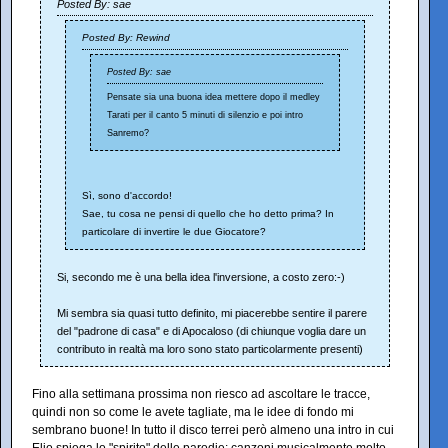
Posted By: sae
Posted By: Rewind
Posted By: sae
Pensate sia una buona idea mettere dopo il medley
Tarati per il canto 5 minuti di silenzio e poi intro
Sanremo?
Sì, sono d'accordo!
Sae, tu cosa ne pensi di quello che ho detto prima? In
particolare di invertire le due Giocatore?
Si, secondo me è una bella idea l'inversione, a costo zero:-)
Mi sembra sia quasi tutto definito, mi piacerebbe sentire il parere
del "padrone di casa" e di Apocaloso (di chiunque voglia dare un
contributo in realtà ma loro sono stato particolarmente presenti)
Fino alla settimana prossima non riesco ad ascoltare le tracce,
quindi non so come le avete tagliate, ma le idee di fondo mi
sembrano buone! In tutto il disco terrei però almeno una intro in cui