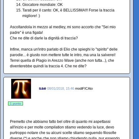
Giocatore mondiale: OK
Tarati per il canto: OK, è BELLISSIMA!!! Forse la traccia
migliore! :)
Ascoltandola in mezzo al medley, mi sono accorto che "Sei mio
padre" è una figata!
Che ne dite di darle la dignità di traccia?
Infine, manca un'intro parlato di Elio che spieghi lo "spirito" delle
parodie... è giusto non mettere tutte le intro, ma una la salverei!
Terrei quella di Plagio in Arezzo Wave (anche non tutta...), che
diventerebbe quindi la traccia 4. Che ne dite?
sae
08/01/2018, 15:46
modiFICAto
1 punto
Premetto che abbiamo fatto bel oltre di quanto mi aspettassi
all'inizio e per molte compilation stiamo vedendo la luce, devo
purtroppo notare che su alcuni scelte stiamo seguendo filosofie
diverse (*) e anche che non stiamo chiudendo nulla, pur essendo