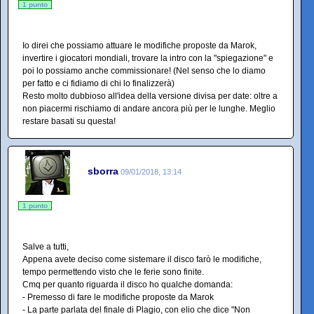
1 punto
Io direi che possiamo attuare le modifiche proposte da Marok,
invertire i giocatori mondiali, trovare la intro con la "spiegazione" e
poi lo possiamo anche commissionare! (Nel senso che lo diamo
per fatto e ci fidiamo di chi lo finalizzerà)
Resto molto dubbioso all'idea della versione divisa per date: oltre a
non piacermi rischiamo di andare ancora più per le lunghe. Meglio
restare basati su questa!
sborra
09/01/2018, 13:14
1 punto
Salve a tutti,
Appena avete deciso come sistemare il disco farò le modifiche,
tempo permettendo visto che le ferie sono finite.
Cmq per quanto riguarda il disco ho qualche domanda:
- Premesso di fare le modifiche proposte da Marok
- La parte parlata del finale di Plagio, con elio che dice "Non