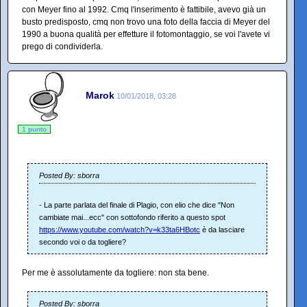
con Meyer fino al 1992. Cmq l'inserimento è fattibile, avevo già un
busto predisposto, cmq non trovo una foto della faccia di Meyer del
1990 a buona qualità per effetture il fotomontaggio, se voi l'avete vi
prego di condividerla.
Marok
10/01/2018, 03:28
1 punto
Posted By: sborra
- La parte parlata del finale di Plagio, con elio che dice "Non
cambiate mai...ecc" con sottofondo riferito a questo spot
https://www.youtube.com/watch?v=k33ta6HBotc
è da lasciare
secondo voi o da togliere?
Per me è assolutamente da togliere: non sta bene.
Posted By: sborra