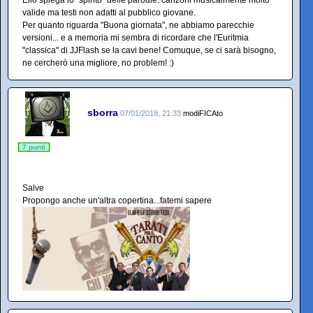
Elio spiega lo "spirito" delle parodie: canzoni musicalmente molto
valide ma testi non adatti al pubblico giovane.
Per quanto riguarda "Buona giornata", ne abbiamo parecchie
versioni... e a memoria mi sembra di ricordare che l'Euritmia
"classica" di JJFlash se la cavi bene! Comuque, se ci sarà bisogno,
ne cercherò una migliore, no problem! :)
sborra
07/01/2018, 21:33
modiFICAto
7 punti
Salve
Propongo anche un'altra copertina...fatemi sapere