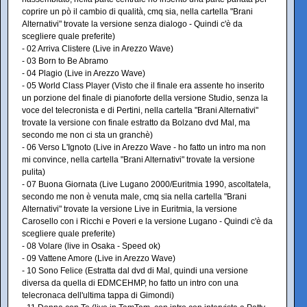
coprire un pò il cambio di qualità, cmq sia, nella cartella "Brani
Alternativi" trovate la versione senza dialogo - Quindi c'è da
scegliere quale preferite)
- 02 Arriva Clistere (Live in Arezzo Wave)
- 03 Born to Be Abramo
- 04 Plagio (Live in Arezzo Wave)
- 05 World Class Player (Visto che il finale era assente ho inserito
un porzione del finale di pianoforte della versione Studio, senza la
voce del telecronista e di Pertini, nella cartella "Brani Alternativi"
trovate la versione con finale estratto da Bolzano dvd Mal, ma
secondo me non ci sta un granchè)
- 06 Verso L'Ignoto (Live in Arezzo Wave - ho fatto un intro ma non
mi convince, nella cartella "Brani Alternativi" trovate la versione
pulita)
- 07 Buona Giornata (Live Lugano 2000/Euritmia 1990, ascoltatela,
secondo me non è venuta male, cmq sia nella cartella "Brani
Alternativi" trovate la versione Live in Euritmia, la versione
Carosello con i Ricchi e Poveri e la versione Lugano - Quindi c'è da
scegliere quale preferite)
- 08 Volare (live in Osaka - Speed ok)
- 09 Vattene Amore (Live in Arezzo Wave)
- 10 Sono Felice (Estratta dal dvd di Mal, quindi una versione
diversa da quella di EDMCEHMP, ho fatto un intro con una
telecronaca dell'ultima tappa di Gimondi)