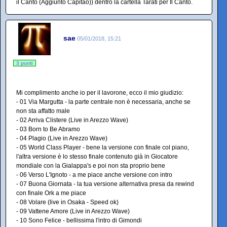
il Canto (Aggiunto Capitao)) dentro la cartella Tarati per Il Canto.
sae
05/01/2018, 15:21
3 punti
Mi complimento anche io per il lavorone, ecco il mio giudizio:
- 01 Via Margutta - la parte centrale non è necessaria, anche se
non sta affatto male
- 02 Arriva Clistere (Live in Arezzo Wave)
- 03 Born to Be Abramo
- 04 Plagio (Live in Arezzo Wave)
- 05 World Class Player - bene la versione con finale col piano,
l'altra versione è lo stesso finale contenuto già in Giocatore
mondiale con la Gialappa's e poi non sta proprio bene
- 06 Verso L'Ignoto - a me piace anche versione con intro
- 07 Buona Giornata - la tua versione alternativa presa da rewind
con finale Ork a me piace
- 08 Volare (live in Osaka - Speed ok)
- 09 Vattene Amore (Live in Arezzo Wave)
- 10 Sono Felice - bellissima l'intro di Gimondi