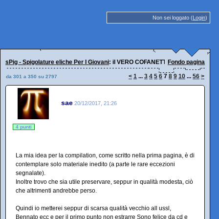
Non sei loggato (
Login
)
sPig - Spigolature eliche Per I Giovani
: il VERO COFANETTO FALSO di Elio e le
Fondo pagina
<
1
...
3
4
5
6
7
8
9
10
...
56
>
da 301 a 350 su 2797
sae
20/12/2017, 21:26
4 punti
La mia idea per la compilation, come scritto nella prima pagina, è di
contemplare solo materiale inedito (a parte le rare eccezioni
segnalate).
Inoltre trovo che sia utile preservare, seppur in qualità modesta, ciò
che altrimenti andrebbe perso.
Quindi io metterei seppur di scarsa qualità vecchio all ussl,
Bennato ecc e per il primo punto non estrarre Sono felice da cd e