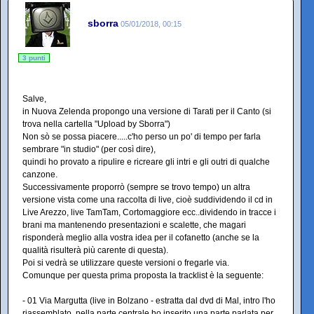
sborra
05/01/2018, 00:15
3 punti
Salve,
in Nuova Zelenda propongo una versione di Tarati per il Canto (si
trova nella cartella "Upload by Sborra")
Non sò se possa piacere.....c'ho perso un po' di tempo per farla
sembrare "in studio" (per così dire),
quindi ho provato a ripulire e ricreare gli intri e gli outri di qualche
canzone.
Successivamente proporrò (sempre se trovo tempo) un altra
versione vista come una raccolta di live, cioè suddividendo il cd in
Live Arezzo, live TamTam, Cortomaggiore ecc..dividendo in tracce i
brani ma mantenendo presentazioni e scalette, che magari
risponderà meglio alla vostra idea per il cofanetto (anche se la
qualità risulterà più carente di questa).
Poi si vedrà se utilizzare queste versioni o fregarle via.
Comunque per questa prima proposta la tracklist è la seguente:
- 01 Via Margutta (live in Bolzano - estratta dal dvd di Mal, intro l'ho
riassemblato, nella parte centrale ho inserito una parte parlata per