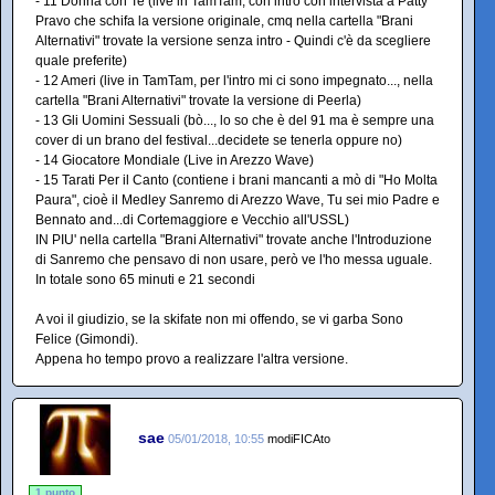
- 11 Donna con Te (live in TamTam, con intro con intervista a Patty
Pravo che schifa la versione originale, cmq nella cartella "Brani
Alternativi" trovate la versione senza intro - Quindi c'è da scegliere
quale preferite)
- 12 Ameri (live in TamTam, per l'intro mi ci sono impegnato..., nella
cartella "Brani Alternativi" trovate la versione di Peerla)
- 13 Gli Uomini Sessuali (bò..., lo so che è del 91 ma è sempre una
cover di un brano del festival...decidete se tenerla oppure no)
- 14 Giocatore Mondiale (Live in Arezzo Wave)
- 15 Tarati Per il Canto (contiene i brani mancanti a mò di "Ho Molta
Paura", cioè il Medley Sanremo di Arezzo Wave, Tu sei mio Padre e
Bennato and...di Cortemaggiore e Vecchio all'USSL)
IN PIU' nella cartella "Brani Alternativi" trovate anche l'Introduzione
di Sanremo che pensavo di non usare, però ve l'ho messa uguale.
In totale sono 65 minuti e 21 secondi
A voi il giudizio, se la skifate non mi offendo, se vi garba Sono
Felice (Gimondi).
Appena ho tempo provo a realizzare l'altra versione.
sae
05/01/2018, 10:55
modiFICAto
1 punto