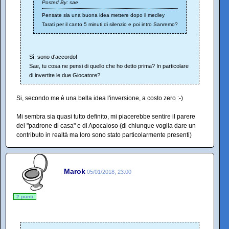
Posted By: sae
Pensate sia una buona idea mettere dopo il medley
Tarati per il canto 5 minuti di silenzio e poi intro Sanremo?
Sì, sono d'accordo!
Sae, tu cosa ne pensi di quello che ho detto prima? In particolare
di invertire le due Giocatore?
Si, secondo me è una bella idea l'inversione, a costo zero :-)
Mi sembra sia quasi tutto definito, mi piacerebbe sentire il parere
del "padrone di casa" e di Apocaloso (di chiunque voglia dare un
contributo in realtà ma loro sono stato particolarmente presenti)
Marok
05/01/2018, 23:00
2 punti