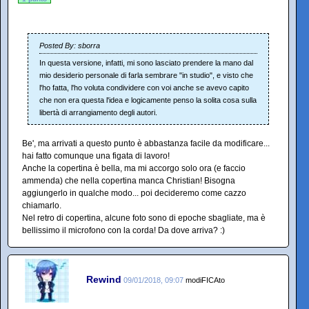
Posted By: sborra
In questa versione, infatti, mi sono lasciato prendere la mano dal
mio desiderio personale di farla sembrare "in studio", e visto che
l'ho fatta, l'ho voluta condividere con voi anche se avevo capito
che non era questa l'idea e logicamente penso la solita cosa sulla
libertà di arrangiamento degli autori.
Be', ma arrivati a questo punto è abbastanza facile da modificare...
hai fatto comunque una figata di lavoro!
Anche la copertina è bella, ma mi accorgo solo ora (e faccio
ammenda) che nella copertina manca Christian! Bisogna
aggiungerlo in qualche modo... poi decideremo come cazzo
chiamarlo.
Nel retro di copertina, alcune foto sono di epoche sbagliate, ma è
bellissimo il microfono con la corda! Da dove arriva? :)
Rewind
09/01/2018, 09:07
modiFICAto