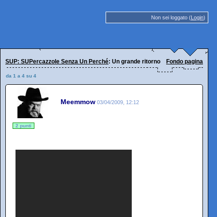
Non sei loggato (
Login
)
SUP: SUPercazzole Senza Un Perché
: Un grande ritorno
Fondo pagina
da 1 a 4 su 4
Meemmow
03/04/2009, 12:12
2 punti