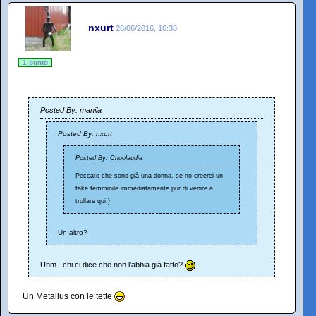
nxurt
28/06/2016, 16:38
1 punto
Posted By: manila
Posted By: nxurt
Posted By: Choolaudia
Peccato che sono già una donna, se no creerei un
fake femminile immediatamente pur di venire a
trollare qui:)
Un altro?
Uhm...chi ci dice che non l'abbia già fatto?
Un Metallus con le tette