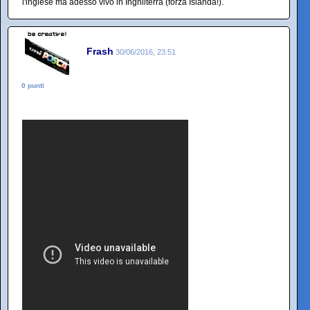
l'inglese ma adesso vivo in Inghilterra (forza Islanda!).
Frash
30/06/2016, 23:51
0 punti