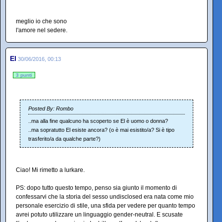
meglio io che sono
l'amore nel sedere.
El
30/06/2016, 00:13
3 punti
Posted By: Rombo
..ma alla fine qualcuno ha scoperto se El è uomo o donna?
..ma sopratutto El esiste ancora? (o è mai esistito/a? Si è tipo
trasferito/a da qualche parte?)
Ciao! Mi rimetto a lurkare.
PS: dopo tutto questo tempo, penso sia giunto il momento di
confessarvi che la storia del sesso undisclosed era nata come mio
personale esercizio di stile, una sfida per vedere per quanto tempo
avrei potuto utilizzare un linguaggio gender-neutral. E scusate