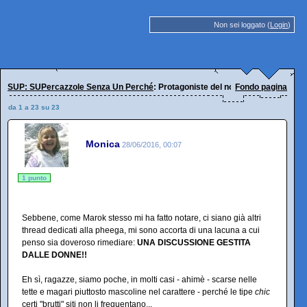
Non sei loggato (
Login
)
SUP: SUPercazzole Senza Un Perché
: Protagoniste del nostro tempo... ;)
Fondo pagina
da 1 a 23 su 23
Monica
28/06/2016, 00:07
1 punto
Sebbene, come Marok stesso mi ha fatto notare, ci siano già altri
thread dedicati alla pheega, mi sono accorta di una lacuna a cui
penso sia doveroso rimediare:
UNA DISCUSSIONE GESTITA
DALLE DONNE!!
Eh sì, ragazze, siamo poche, in molti casi - ahimè - scarse nelle
tette e magari piuttosto mascoline nel carattere - perché le tipe
chic
certi "brutti" siti non li frequentano...