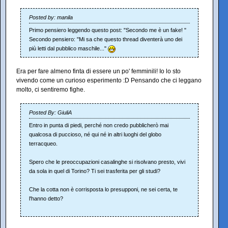
Posted by: manila
Primo pensiero leggendo questo post: "Secondo me è un fake! "
Secondo pensiero: "Mi sa che questo thread diventerà uno dei
più letti dal pubblico maschile..."
Era per fare almeno finta di essere un po' femminili! Io lo sto
vivendo come un curioso esperimento :D Pensando che ci leggano
molto, ci sentiremo fighe.
Posted By: GiuliA
Entro in punta di piedi, perché non credo pubblicherò mai
qualcosa di puccioso, né qui né in altri luoghi del globo
terracqueo.
Spero che le preoccupazioni casalinghe si risolvano presto, vivi
da sola in quel di Torino? Ti sei trasferita per gli studi?
Che la cotta non è corrisposta lo presupponi, ne sei certa, te
l'hanno detto?