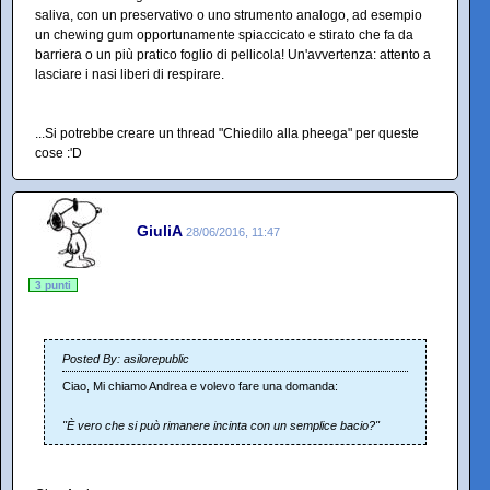
saliva, con un preservativo o uno strumento analogo, ad esempio
un chewing gum opportunamente spiaccicato e stirato che fa da
barriera o un più pratico foglio di pellicola! Un'avvertenza: attento a
lasciare i nasi liberi di respirare.
...Si potrebbe creare un thread "Chiedilo alla pheega" per queste
cose :'D
GiuliA
28/06/2016, 11:47
3 punti
Posted By: asilorepublic
Ciao, Mi chiamo Andrea e volevo fare una domanda:
"È vero che si può rimanere incinta con un semplice bacio?"