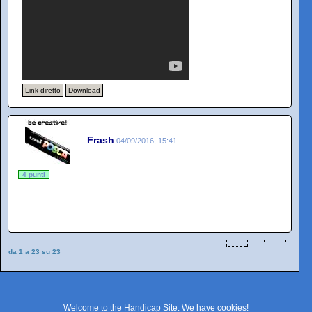
Link diretto
Download
Frash
04/09/2016, 15:41
4 punti
da 1 a 23 su 23
Welcome to the Handicap Site. We have
cookies
!