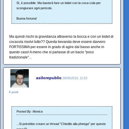
Sì, è possibile. Ma basterà fare un bidet con la coca-cola per
scongiurare ogni pericolo.
Buona fortuna!
Ma quindi rischi la gravidanza attraverso la bocca e con un bidet di
cocacola risolvi tutto?? Questa bevanda deve essere davvero
FORTISSIMA per essere in grado di agire dal basso anche in
questo caso! A meno che si parlasse di un bacio "poco
tradizionale"...
asilorepublic
28/06/2016, 11:53
0 punti
Posted By: Monica
...Si potrebbe creare un thread "Chiedilo alla pheega" per queste