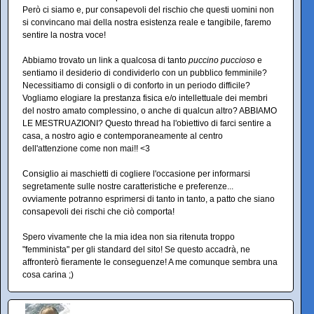
Però ci siamo e, pur consapevoli del rischio che questi uomini non
si convincano mai della nostra esistenza reale e tangibile, faremo
sentire la nostra voce!
Abbiamo trovato un link a qualcosa di tanto
puccino puccioso
e
sentiamo il desiderio di condividerlo con un pubblico femminile?
Necessitiamo di consigli o di conforto in un periodo difficile?
Vogliamo elogiare la prestanza fisica e/o intellettuale dei membri
del nostro amato complessino, o anche di qualcun altro? ABBIAMO
LE MESTRUAZIONI? Questo thread ha l'obiettivo di farci sentire a
casa, a nostro agio e contemporaneamente al centro
dell'attenzione come non mai!! <3
Consiglio ai maschietti di cogliere l'occasione per informarsi
segretamente sulle nostre caratteristiche e preferenze...
ovviamente potranno esprimersi di tanto in tanto, a patto che siano
consapevoli dei rischi che ciò comporta!
Spero vivamente che la mia idea non sia ritenuta troppo
"femminista" per gli standard del sito! Se questo accadrà, ne
affronterò fieramente le conseguenze! A me comunque sembra una
cosa carina ;)