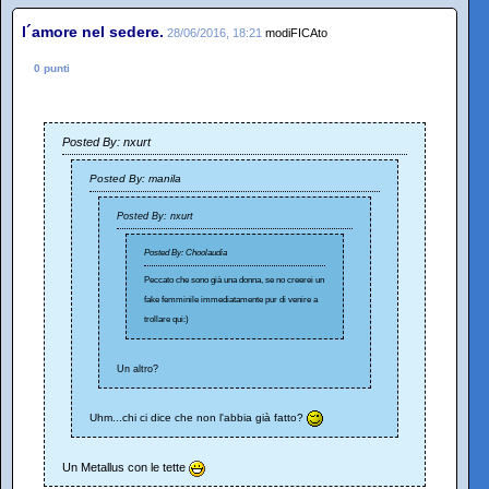
l´amore nel sedere.
28/06/2016, 18:21
modiFICAto
0 punti
Posted By: nxurt
Posted By: manila
Posted By: nxurt
Posted By: Choolaudia
Peccato che sono già una donna, se no creerei un
fake femminile immediatamente pur di venire a
trollare qui:)
Un altro?
Uhm...chi ci dice che non l'abbia già fatto?
Un Metallus con le tette