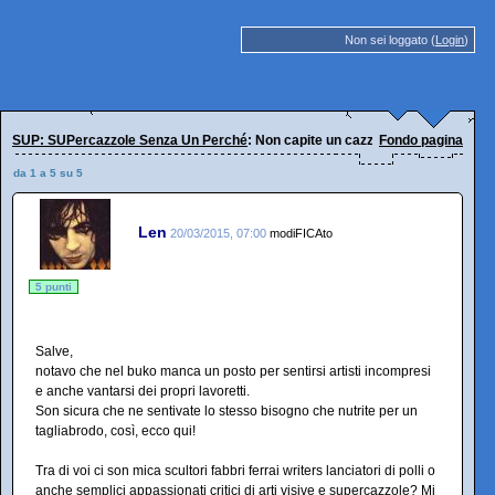
Non sei loggato (
Login
)
SUP: SUPercazzole Senza Un Perché
: Non capite un cazzo: questa è avangu
Fondo pagina
da 1 a 5 su 5
Len
20/03/2015, 07:00
modiFICAto
5 punti
Salve,
notavo che nel buko manca un posto per sentirsi artisti incompresi
e anche vantarsi dei propri lavoretti.
Son sicura che ne sentivate lo stesso bisogno che nutrite per un
tagliabrodo, così, ecco qui!
Tra di voi ci son mica scultori fabbri ferrai writers lanciatori di polli o
anche semplici appassionati critici di arti visive e supercazzole? Mi