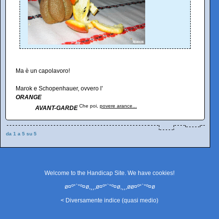
Ma è un capolavoro!
Marok e Schopenhauer, ovvero l'
ORANGE
Che poi,
povere arance...
AVANT-GARDE
da 1 a 5 su 5
Welcome to the Handicap Site. We have
cookies
!
ø¤º°`°º¤ø,¸¸,ø¤º°`°º¤ø,¸¸,øø¤º°`°º¤ø
< Diversamente indice (quasi medio)