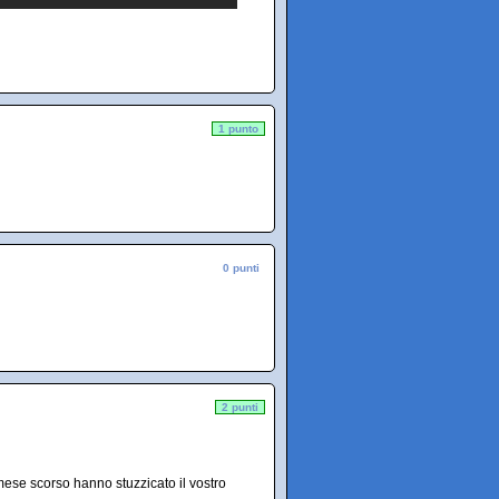
1 punto
0 punti
2 punti
 mese scorso hanno stuzzicato il vostro