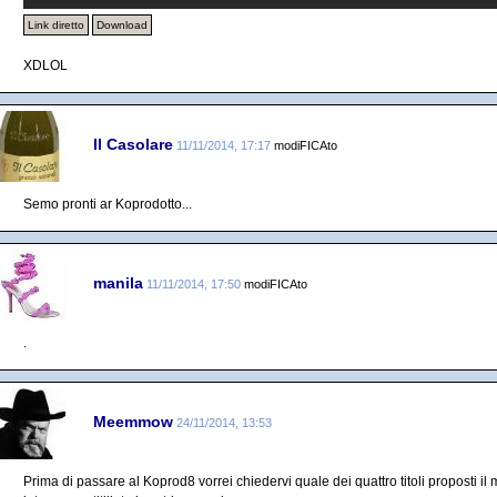
Link diretto
Download
XDLOL
Il Casolare
11/11/2014, 17:17
modiFICAto
Semo pronti ar Koprodotto...
manila
11/11/2014, 17:50
modiFICAto
.
Meemmow
24/11/2014, 13:53
Prima di passare al Koprod8 vorrei chiedervi quale dei quattro titoli proposti il