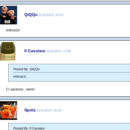
QiQQo
11/11/2014, 02:43
esticazzi.
Il Casolare
11/11/2014, 14:58
Posted By: QiQQo
esticazzi.
Ci saranno...vieni!
Spritz
11/11/2014, 16:10
Posted By: Il Casolare