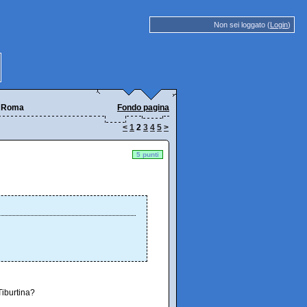
Non sei loggato (
Login
)
a Roma
Fondo pagina
<
1
2
3
4
5
>
5 punti
Tiburtina?