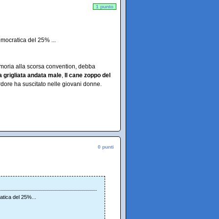
1 punto
emocratica del 25% ...
emoria alla scorsa convention, debba
a grigliata andata male
,
Il cane zoppo del
rdore ha suscitato nelle giovani donne.
0 punti
atica del 25%...