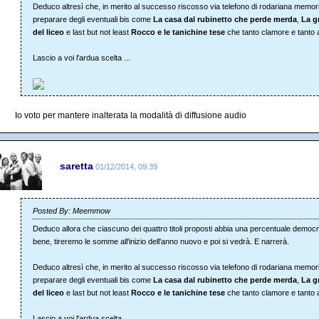
Deduco altresì che, in merito al successo riscosso via telefono di rodariana memor
preparare degli eventuali bis come
La casa dal rubinetto che perde merda
,
La g
del liceo
e last but not least
Rocco e le tanichine tese
che tanto clamore e tanto a
Lascio a voi l'ardua scelta ...
Io voto per mantere inalterata la modalità di diffusione audio
saretta
01/12/2014, 09:39
Posted By: Meemmow
Deduco allora che ciascuno dei quattro titoli proposti abbia una percentuale democr
bene, tireremo le somme all'inizio dell'anno nuovo e poi si vedrà. E narrerà.
Deduco altresì che, in merito al successo riscosso via telefono di rodariana memor
preparare degli eventuali bis come
La casa dal rubinetto che perde merda
,
La g
del liceo
e last but not least
Rocco e le tanichine tese
che tanto clamore e tanto a
Lascio a voi l'ardua scelta ...