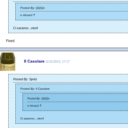
Posted By: QiQQo
e sticazzi
?
Ci saranno...vieni!
Fixed
Il Casolare
11/11/2014, 17:17
Posted By: Spritz
Posted By: Il Casolare
Posted By: QiQQo
e sticazzi
?
Ci saranno...vieni!