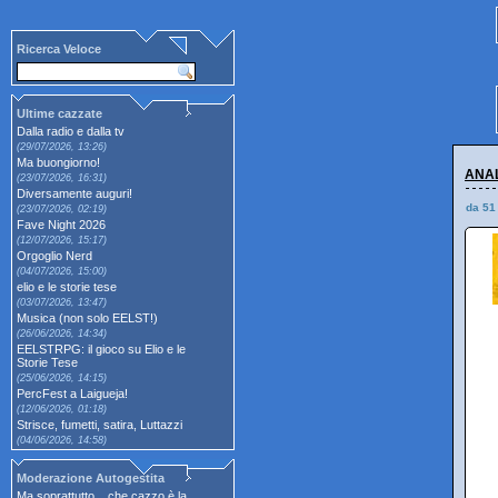
Ricerca Veloce
Ultime cazzate
Dalla radio e dalla tv
(29/07/2026, 13:26)
Ma buongiorno!
ANAL
(23/07/2026, 16:31)
Diversamente auguri!
da 51
(23/07/2026, 02:19)
Fave Night 2026
(12/07/2026, 15:17)
Orgoglio Nerd
(04/07/2026, 15:00)
elio e le storie tese
(03/07/2026, 13:47)
Musica (non solo EELST!)
(26/06/2026, 14:34)
EELSTRPG: il gioco su Elio e le
Storie Tese
(25/06/2026, 14:15)
PercFest a Laigueja!
(12/06/2026, 01:18)
Strisce, fumetti, satira, Luttazzi
(04/06/2026, 14:58)
Moderazione Autogestita
Ma soprattutto... che cazzo è la