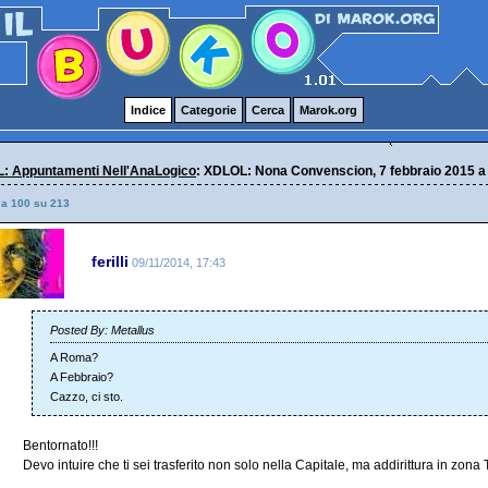
Indice
Categorie
Cerca
Marok.org
: Appuntamenti Nell'AnaLogico
: XDLOL: Nona Convenscion, 7 febbraio 2015 
 a 100 su 213
ferilli
09/11/2014, 17:43
Posted By: Metallus
A Roma?
A Febbraio?
Cazzo, ci sto.
Bentornato!!!
Devo intuire che ti sei trasferito non solo nella Capitale, ma addirittura in zona 