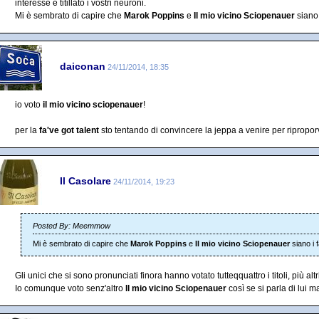
interesse e titillato i vostri neuroni.
Mi è sembrato di capire che
Marok Poppins
e
Il mio vicino Sciopenauer
siano 
daiconan
24/11/2014, 18:35
io voto
il mio vicino sciopenauer
!
per la
fa've got talent
sto tentando di convincere la jeppa a venire per riproporv
Il Casolare
24/11/2014, 19:23
Posted By: Meemmow
Mi è sembrato di capire che
Marok Poppins
e
Il mio vicino Sciopenauer
siano i 
Gli unici che si sono pronunciati finora hanno votato tutteqquattro i titoli, più altri t
Io comunque voto senz'altro
Il mio vicino Sciopenauer
così se si parla di lui m