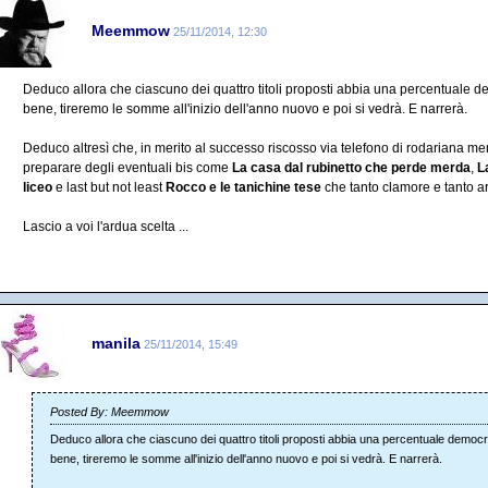
Meemmow
25/11/2014, 12:30
Deduco allora che ciascuno dei quattro titoli proposti abbia una percentuale d
bene, tireremo le somme all'inizio dell'anno nuovo e poi si vedrà. E narrerà.
Deduco altresì che, in merito al successo riscosso via telefono di rodariana m
preparare degli eventuali bis come
La casa dal rubinetto che perde merda
,
L
liceo
e last but not least
Rocco e le tanichine tese
che tanto clamore e tanto a
Lascio a voi l'ardua scelta ...
manila
25/11/2014, 15:49
Posted By: Meemmow
Deduco allora che ciascuno dei quattro titoli proposti abbia una percentuale democr
bene, tireremo le somme all'inizio dell'anno nuovo e poi si vedrà. E narrerà.