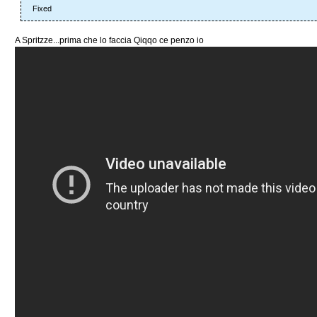
Fixed
A Spritzze...prima che lo faccia Qiqqo ce penzo io