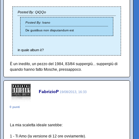
Posted By: QiQQo
Posted By: Ivano
De gustibus non disputandum est
in quale album è?
È un inedito, un pezzo del 1984, 83/84 suppergiù... suppergiù di
quando hanno fatto Mosche, pressappoco.
FabrizioP
19/08/2013, 16:33
0 punti
La mia scaletta ideale sarebbe:
1 - Ti Amo (la versione di 12 ore ovviamente).