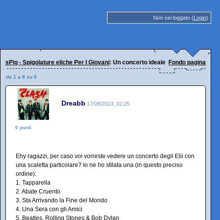
Non sei loggato (
Login
)
sPig - Spigolature eliche Per I Giovani
: Un concerto ideale
Fondo pagina
da 1 a 8 su 8
Dreabb
17/08/2013, 02:25
0 punti
Ehy ragazzi, per caso voi vorreste vedere un concerto degli Elii con
una scaletta particolare? Io ne ho stilata una (in questo preciso
ordine):
1. Tapparella
2. Abate Cruento
3. Sta Arrivando la Fine del Mondo
4. Una Sera con gli Amici
5. Beatles, Rolling Stones & Bob Dylan