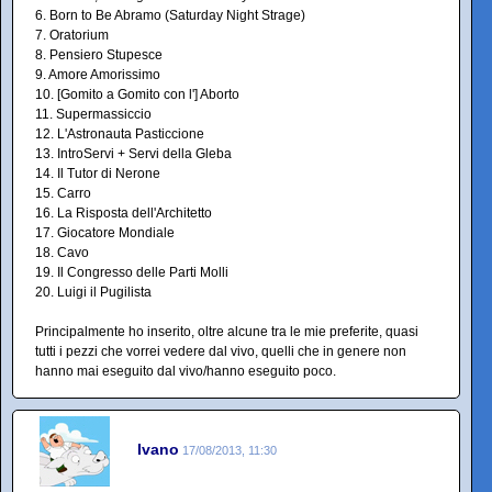
6. Born to Be Abramo (Saturday Night Strage)
7. Oratorium
8. Pensiero Stupesce
9. Amore Amorissimo
10. [Gomito a Gomito con l'] Aborto
11. Supermassiccio
12. L'Astronauta Pasticcione
13. IntroServi + Servi della Gleba
14. Il Tutor di Nerone
15. Carro
16. La Risposta dell'Architetto
17. Giocatore Mondiale
18. Cavo
19. Il Congresso delle Parti Molli
20. Luigi il Pugilista
Principalmente ho inserito, oltre alcune tra le mie preferite, quasi
tutti i pezzi che vorrei vedere dal vivo, quelli che in genere non
hanno mai eseguito dal vivo/hanno eseguito poco.
Ivano
17/08/2013, 11:30