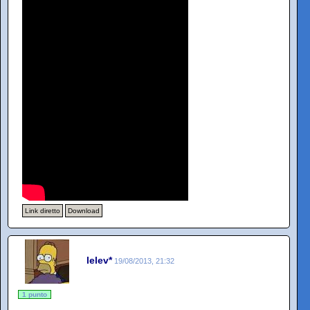
Link diretto
Download
lelev*
19/08/2013, 21:32
1 punto