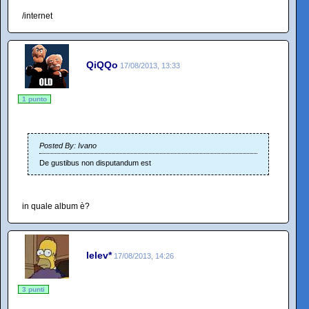
/internet
QiQQo
17/08/2013, 13:33
1 punto
Posted By: Ivano
De gustibus non disputandum est
in quale album è?
lelev*
17/08/2013, 14:26
3 punti