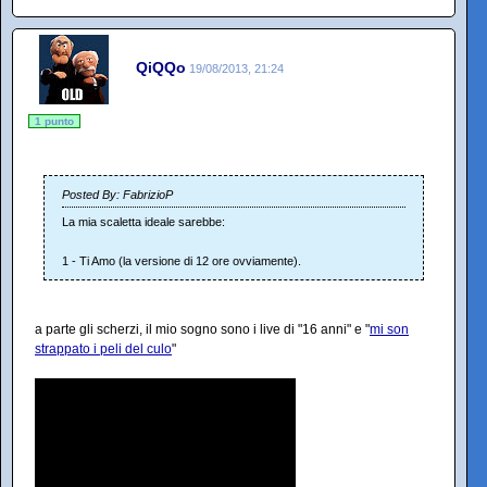
QiQQo
19/08/2013, 21:24
1 punto
Posted By: FabrizioP
La mia scaletta ideale sarebbe:
1 - Ti Amo (la versione di 12 ore ovviamente).
a parte gli scherzi, il mio sogno sono i live di "16 anni" e "
mi son
strappato i peli del culo
"