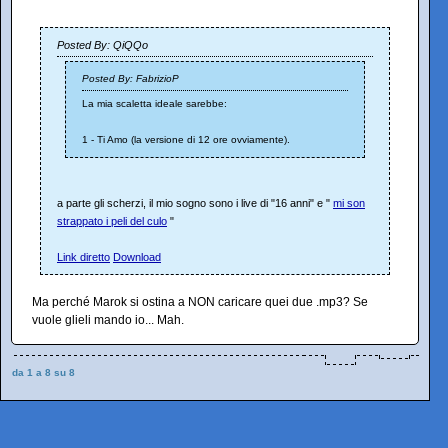
Posted By: QiQQo
Posted By: FabrizioP
La mia scaletta ideale sarebbe:
1 - Ti Amo (la versione di 12 ore ovviamente).
a parte gli scherzi, il mio sogno sono i live di "16 anni" e "
mi son
strappato i peli del culo
"
Link diretto
Download
Ma perché Marok si ostina a NON caricare quei due .mp3? Se
vuole glieli mando io... Mah.
da 1 a 8 su 8