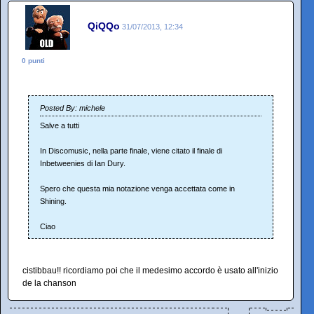
QiQQo
31/07/2013, 12:34
0 punti
Posted By: michele
Salve a tutti
In Discomusic, nella parte finale, viene citato il finale di
Inbetweenies di Ian Dury.
Spero che questa mia notazione venga accettata come in
Shining.
Ciao
cistibbau!! ricordiamo poi che il medesimo accordo è usato all'inizio
de la chanson