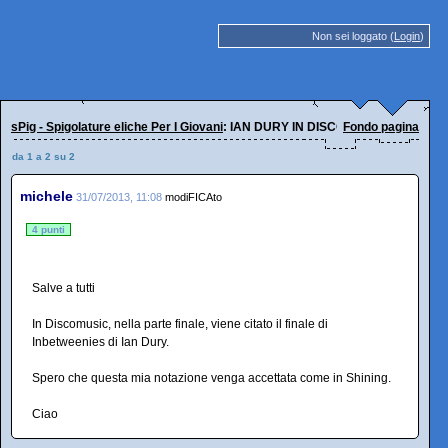
Non sei loggato (
Login
)
sPig - Spigolature eliche Per I Giovani
: IAN DURY IN DISCOMUSIC
Fondo pagina
da 1 a 2 su 2
michele
31/07/2013, 11:08
modiFICAto
4 punti
Salve a tutti
In Discomusic, nella parte finale, viene citato il finale di
Inbetweenies di Ian Dury.
Spero che questa mia notazione venga accettata come in Shining.
Ciao