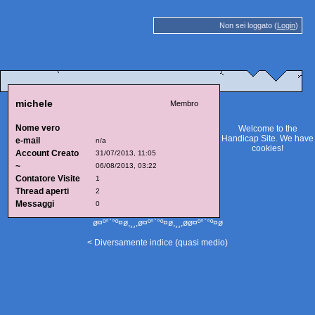
Non sei loggato (
Login
)
michele
Membro
Nome vero
Welcome to the
Handicap Site. We have
e-mail
n/a
cookies
!
Account Creato
31/07/2013, 11:05
~
06/08/2013, 03:22
Contatore Visite
1
Thread aperti
2
Messaggi
0
ø¤º°`°º¤ø,¸¸,ø¤º°`°º¤ø,¸¸,øø¤º°`°º¤ø
< Diversamente indice (quasi medio)