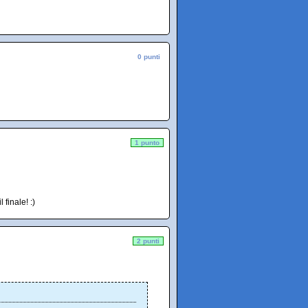
0 punti
1 punto
 finale! :)
2 punti