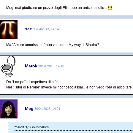
Meg, mai giudicare un pezzo degli Elii dopo un unico ascolto...
sae
30/04/2013, 14:14
Ma "Amore amorissimo" non vi ricorda My way di Sinatra?
Marok
30/04/2013, 14:18
Da "Lampo" mi aspettavo di più!
Nel "Tutor di Nerone" invece mi riconosco assai... e non vedo l'ora di ascoltare il
Meg
30/04/2013, 14:21
Posted By: Governatòra