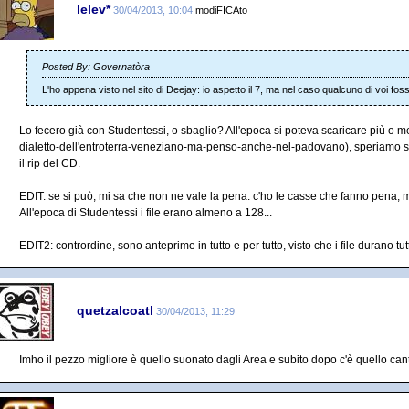
lelev*
30/04/2013, 10:04
modiFICAto
Posted By: Governatòra
L'ho appena visto nel sito di Deejay: io aspetto il 7, ma nel caso qualcuno di voi fos
Lo fecero già con Studentessi, o sbaglio? All'epoca si poteva scaricare più o me
dialetto-dell'entroterra-veneziano-ma-penso-anche-nel-padovano), speriamo s
il rip del CD.
EDIT: se si può, mi sa che non ne vale la pena: c'ho le casse che fanno pena, ma
All'epoca di Studentessi i file erano almeno a 128...
EDIT2: contrordine, sono anteprime in tutto e per tutto, visto che i file durano tutt
quetzalcoatl
30/04/2013, 11:29
Imho il pezzo migliore è quello suonato dagli Area e subito dopo c'è quello cant