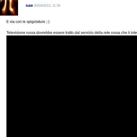
sae
30/04/2013, 11:36
E via con le spigolature ;-)
Televisione russa dovrebbe essere tratto dal servizio della rete russa che li int