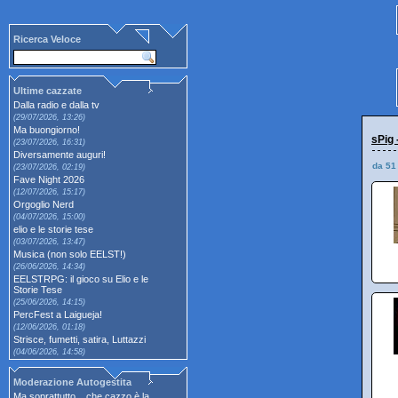
Ricerca Veloce
Ultime cazzate
Dalla radio e dalla tv
(29/07/2026, 13:26)
Ma buongiorno!
sPig 
(23/07/2026, 16:31)
Diversamente auguri!
da 51
(23/07/2026, 02:19)
Fave Night 2026
(12/07/2026, 15:17)
Orgoglio Nerd
(04/07/2026, 15:00)
elio e le storie tese
(03/07/2026, 13:47)
Musica (non solo EELST!)
(26/06/2026, 14:34)
EELSTRPG: il gioco su Elio e le
Storie Tese
(25/06/2026, 14:15)
PercFest a Laigueja!
(12/06/2026, 01:18)
Strisce, fumetti, satira, Luttazzi
(04/06/2026, 14:58)
Moderazione Autogestita
Ma soprattutto... che cazzo è la