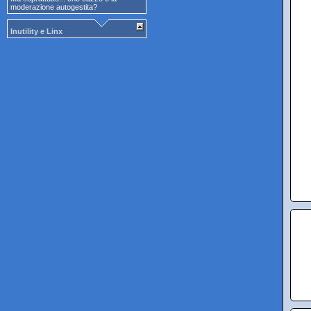
moderazione autogestita?
Inutility e Linx