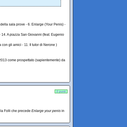
della sala prove - 6. Enlarge (Your Penis) -
 - 14. A piazza San Giovanni (feat. Eugenio
 con gli amici - 11. Il tutor di Nerone )
l 2013 come prospettato (sapientemente) da
2 punti
ola Folli che precede
Enlarge your penis
in