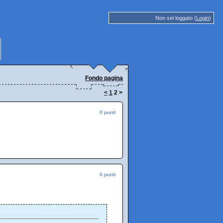
Non sei loggato (
Login
)
Fondo pagina
<
1
2
>
0 punti
0 punti