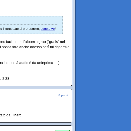
se interessato al pre-ascolto,
ecco a voi
!
no facilmente l'album a grao ("gratis" nel
i possa fare anche adesso così mi risparmio
 la qualità audio è da anteprima... :(
i 2:28!
0 punti
ato da Finardi.