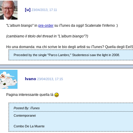
[u]
23/04/2013, 17:11
"L'album biango" in
pre-order
su iTunes da oggi! Scatenate l'inferno :)
(cambiamo il titolo del thread in "L'album biango"?)
Ho una domanda: ma chi scrive le bio degli artisti su iTunes? Quella degli Eel
Preceded by the single "Parco Lambro," Studentessi saw the light in 2008.
Ivano
23/04/2013, 17:15
Pagina interessante quella là
Posted By: iTunes
Contemporanei
Combo De La Muerte