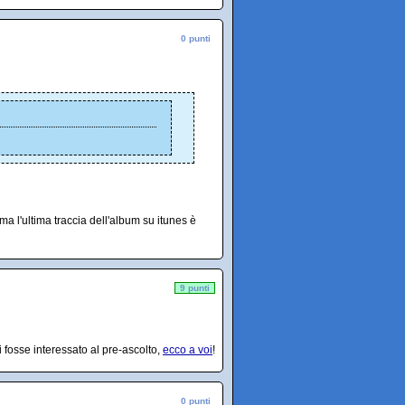
0 punti
a l'ultima traccia dell'album su itunes è
9 punti
i fosse interessato al pre-ascolto,
ecco a voi
!
0 punti