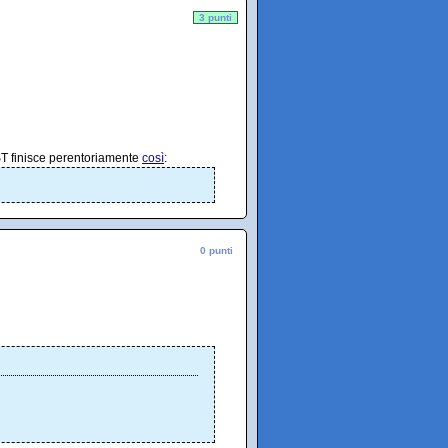
3 punti
ST finisce perentoriamente
così
:
0 punti