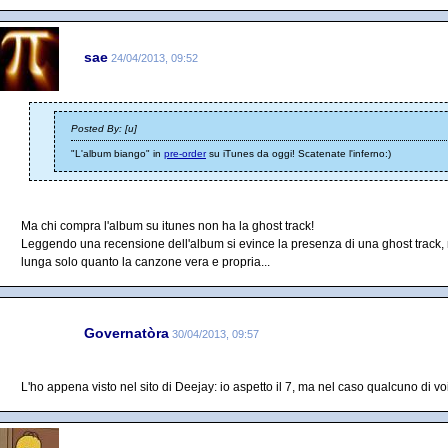
sae
24/04/2013, 09:52
Posted By: [u]
"L'album biango" in
pre-order
su iTunes da oggi! Scatenate l'inferno:)
Ma chi compra l'album su itunes non ha la ghost track!
Leggendo una recensione dell'album si evince la presenza di una ghost track, m
lunga solo quanto la canzone vera e propria...
Governatòra
30/04/2013, 09:57
L'ho appena visto nel sito di Deejay: io aspetto il 7, ma nel caso qualcuno di vo