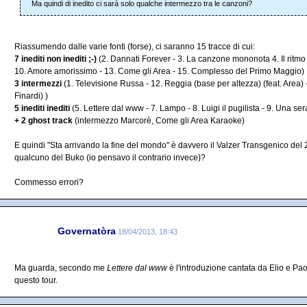
Ma quindi di inedito ci sarà solo qualche intermezzo tra le canzoni?
Riassumendo dalle varie fonti (forse), ci saranno 15 tracce di cui:
7 inediti non inediti ;-)
(2. Dannati Forever - 3. La canzone mononota 4. Il ritmo 
10. Amore amorissimo - 13. Come gli Area - 15. Complesso del Primo Maggio)
3 intermezzi
(1. Televisione Russa - 12. Reggia (base per altezza) (feat. Area)
Finardi) )
5 inediti inediti
(5. Lettere dal www - 7. Lampo - 8. Luigi il pugilista - 9. Una sera
+ 2 ghost track
(intermezzo Marcorè, Come gli Area Karaoke)
E quindi "Sta arrivando la fine del mondo" è davvero il Valzer Transgenico de
qualcuno del Buko (io pensavo il contrario invece)?
Commesso errori?
Governatòra
18/04/2013, 18:43
Ma guarda, secondo me
Lettere dal www
è l'introduzione cantata da Elio e Pa
questo tour.