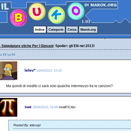
Indice
Categorie
Cerca
Marok.org
- Spigolature eliche Per I Giovani
: Spoiler: gli Elii nel 2013!
 a 69 su 69
lelev*
18/04/2013, 15:20
Ma quindi di inedito ci sarà solo qualche intermezzo tra le canzoni?
sae
18/04/2013, 16:08
modiFICAto
Posted By: lelevup!