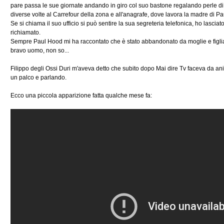
pare passa le sue giornate andando in giro col suo bastone regalando perle di
diverse volte al Carrefour della zona e all'anagrafe, dove lavora la madre di P
Se si chiama il suo ufficio si può sentire la sua segreteria telefonica, ho las
richiamato.
Sempre Paul Hood mi ha raccontato che è stato abbandonato da moglie e figli
bravo uomo, non so...
Filippo degli Ossi Duri m'aveva detto che subito dopo Mai dire Tv faceva da a
un palco e parlando.
Ecco una piccola apparizione fatta qualche mese fa: