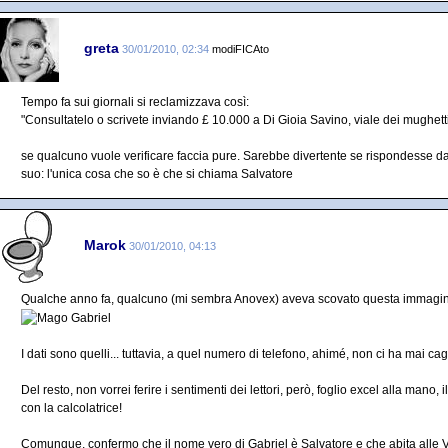
greta
30/01/2010, 02:34
modiFICAto
Tempo fa sui giornali si reclamizzava così:
"Consultatelo o scrivete inviando £ 10.000 a Di Gioia Savino, viale dei mughett
se qualcuno vuole verificare faccia pure. Sarebbe divertente se rispondesse d
suo: l'unica cosa che so è che si chiama Salvatore
Marok
30/01/2010, 04:13
Qualche anno fa, qualcuno (mi sembra Anovex) aveva scovato questa immagi
I dati sono quelli... tuttavia, a quel numero di telefono, ahimé, non ci ha mai c
Del resto, non vorrei ferire i sentimenti dei lettori, però, foglio excel alla mano
con la calcolatrice!
Comunque, confermo che il nome vero di Gabriel è Salvatore e che abita alle Va