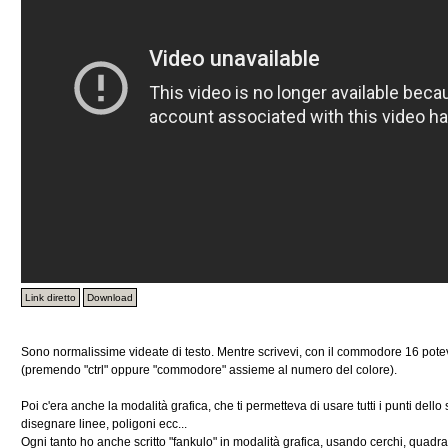
Link diretto
Download
Sono normalissime videate di testo. Mentre scrivevi, con il commodore 16 potevi
(premendo "ctrl" oppure "commodore" assieme al numero del colore).
Poi c'era anche la modalità grafica, che ti permetteva di usare tutti i punti del
disegnare linee, poligoni ecc...
Ogni tanto ho anche scritto "fankulo" in modalità grafica, usando cerchi, quadrati