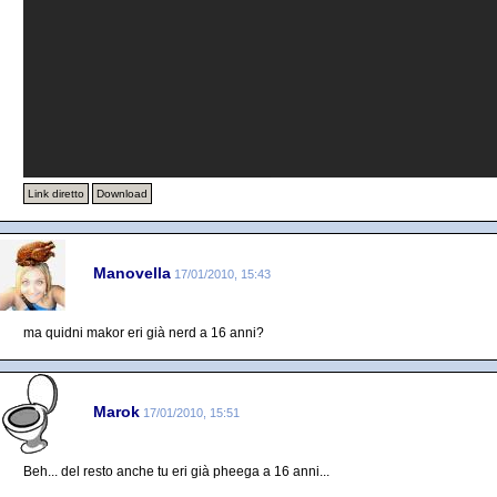
Link diretto
Download
Manovella
17/01/2010, 15:43
ma quidni makor eri già nerd a 16 anni?
Marok
17/01/2010, 15:51
Beh... del resto anche tu eri già pheega a 16 anni...