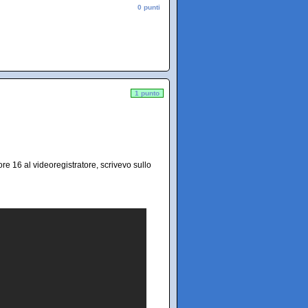
0 punti
1 punto
 16 al videoregistratore, scrivevo sullo