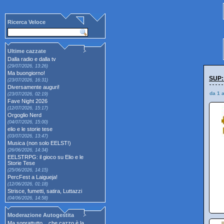
Ricerca Veloce
Ultime cazzate
Dalla radio e dalla tv
(29/07/2026, 13:26)
Ma buongiorno!
SUP:
(23/07/2026, 16:31)
Diversamente auguri!
da 1 
(23/07/2026, 02:19)
Fave Night 2026
(12/07/2026, 15:17)
Orgoglio Nerd
(04/07/2026, 15:00)
elio e le storie tese
(03/07/2026, 13:47)
Musica (non solo EELST!)
(26/06/2026, 14:34)
EELSTRPG: il gioco su Elio e le
Storie Tese
(25/06/2026, 14:15)
PercFest a Laigueja!
(12/06/2026, 01:18)
Strisce, fumetti, satira, Luttazzi
(04/06/2026, 14:58)
Moderazione Autogestita
Ma soprattutto... che cazzo è la