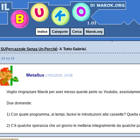
Indice
Categorie
Cerca
Marok.org
 SUPercazzole Senza Un Perché
: A Tutto Gabriel.
a 13 su 13
Metallus
17/01/2010, 14:08
Voglio ringraziare Marok per aver messo queste perle su Youtube, assolutame
Due domande:
1) Con quale programma, ai tempi, facevi le introduzioni alle cassette? Quel
2) C'è qualche speranza che un giorno le metterai integralmente da qualche p