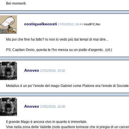
Bei momenti.
costiquelkecosti
17/01/2010, 14:44
modiFICAto
Ma poi che fine ha fatto? io non lo vedo più dai tempi di mai dire...
PS: Capitan Ovvio, questa te l'ho messa su un piatto d'argento...(cit.)
Anovex
17/01/2010, 15:32
Metallus è un po' l'erede del mago Gabriel come Platone era l'erede di Socrate
Anovex
17/01/2010, 15:40
Il grande Mago è ancora vivo in quanto è immortale.
Vive nella zona delle Vallette (noto quartiere torinese che si pregia di un carcer