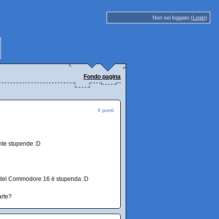
Non sei loggato (
Login
)
Fondo pagina
0 punti
nte stupende :D
la del Commodore 16 è stupenda :D
arte?