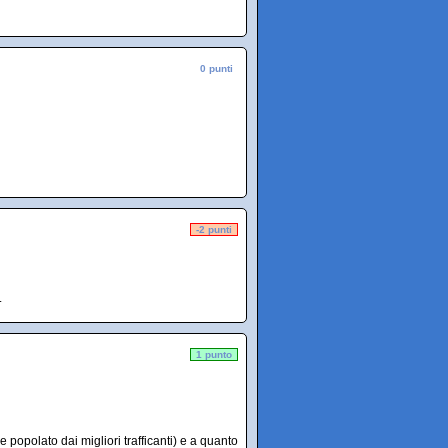
0 punti
-2 punti
.
1 punto
e popolato dai migliori trafficanti) e a quanto