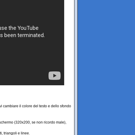
 cambiare il colore del testo e dello sfondo
lo schermo (320x200, se non ricordo male),
, triangoli e linee.