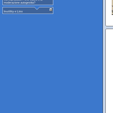
moderazione autogestita?
Inutility e Linx