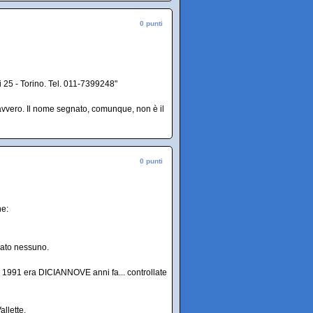
0 punti
i 25 - Torino. Tel. 011-7399248"
avvero. Il nome segnato, comunque, non è il
0 punti
ne:
agato nessuno.
, il 1991 era DICIANNOVE anni fa... controllate
llette.