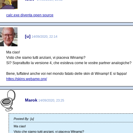
calc.exe diventa open source
[u]
14/09/2020, 22:14
Ma ciao!
Visto che siamo tutti anziani, vi piaceva Winamp?
Sì? Soprattutto la versione 4, che esisteva come le vostre partner analogiche?
Bene, tuffatevi anche voi nel mondo fatato delle skin di Winamp! E si fappa!
https://skins.webamp.org/
Marok
14/09/2020, 23:25
Posted By: [u]
Ma ciao!
Visto che siamo tutti anziani, vi piaceva Winamp?