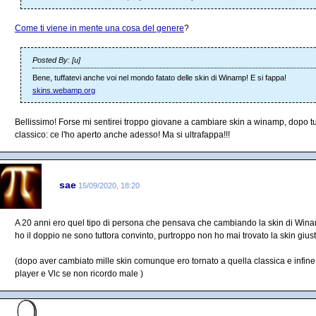
Come ti viene in mente una cosa del genere
?
Posted By: [u]
Bene, tuffatevi anche voi nel mondo fatato delle skin di Winamp! E si fappa!
skins.webamp.org
Bellissimo! Forse mi sentirei troppo giovane a cambiare skin a winamp, dopo tutt
classico: ce l'ho aperto anche adesso! Ma si ultrafappa!!!
sae
15/09/2020, 18:20
A 20 anni ero quel tipo di persona che pensava che cambiando la skin di Winam
ho il doppio ne sono tuttora convinto, purtroppo non ho mai trovato la skin gius
(dopo aver cambiato mille skin comunque ero tornato a quella classica e inf
player e Vlc se non ricordo male )