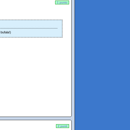
1 punto
 bufala!)
2 punti