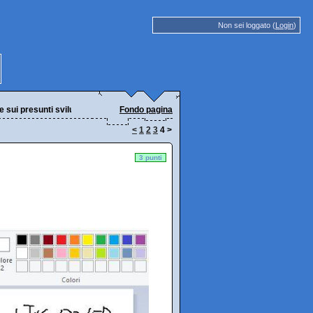
Non sei loggato (
Login
)
ui presunti sviluppi digitali)
Fondo pagina
<
1
2
3
4
>
3 punti