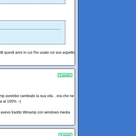
i questi anni in cui l'ho usato col suo aspetto
1 punto
p avrebbe cambiato la sua vita... ora che ne
ta al 100% :-)
ine avevo tradito Winamp con windows media
2 punti