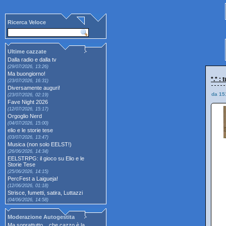
Ricerca Veloce
Ultime cazzate
Dalla radio e dalla tv
(29/07/2026, 13:26)
Ma buongiorno!
*.* :
(23/07/2026, 16:31)
Diversamente auguri!
da 15
(23/07/2026, 02:19)
Fave Night 2026
(12/07/2026, 15:17)
Orgoglio Nerd
(04/07/2026, 15:00)
elio e le storie tese
(03/07/2026, 13:47)
Musica (non solo EELST!)
(26/06/2026, 14:34)
EELSTRPG: il gioco su Elio e le
Storie Tese
(25/06/2026, 14:15)
PercFest a Laigueja!
(12/06/2026, 01:18)
Strisce, fumetti, satira, Luttazzi
(04/06/2026, 14:58)
Moderazione Autogestita
Ma soprattutto... che cazzo è la