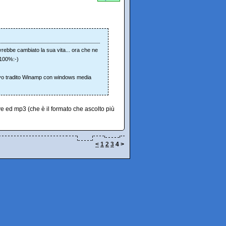
rebbe cambiato la sua vita... ora che ne
 100%:-)
vevo tradito Winamp con windows media
 ed mp3 (che è il formato che ascolto più
<
1
2
3
4
>