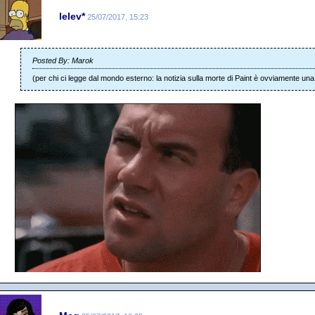
lelev*
25/07/2017, 15:23
Posted By: Marok
(per chi ci legge dal mondo esterno: la notizia sulla morte di Paint è ovviamente una