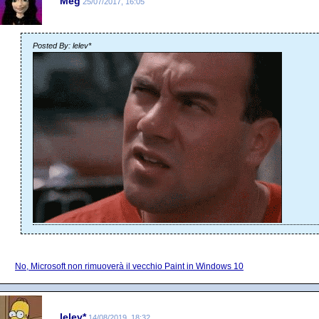
Meg
25/07/2017, 16:05
Posted By: lelev*
No, Microsoft non rimuoverà il vecchio Paint in Windows 10
lelev*
14/08/2019, 18:32