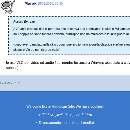
Marok
15/09/2020, 18:30
Posted By: sae
A 20 anni ero quel tipo di persona che pensava che cambiando la skin di Winamp av
ho il doppio ne sono tuttora convinto, purtroppo non ho mai trovato la skin giusta al
(dopo aver cambiato mille skin comunque ero tornato a quella classica e infine a
player e Vlc se non ricordo male )
Io uso VLC per video ed audio flac, mentre ho ancora WinAmp associato a wave
spesso).
1 a 159 su 159
Welcome to the Handicap Site. We have
cookies
!
ø¤º°`°º¤ø,¸¸,ø¤º°`°º¤ø,¸¸,øø¤º°`°º¤ø
< Diversamente indice (quasi medio)