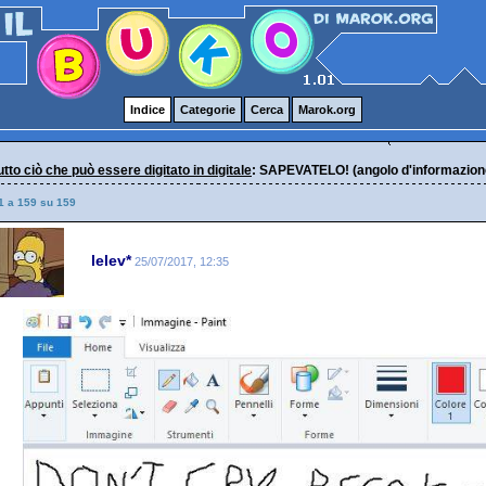
Indice
Categorie
Cerca
Marok.org
 tutto ciò che può essere digitato in digitale
: SAPEVATELO! (angolo d'informazione s
1 a 159 su 159
lelev*
25/07/2017, 12:35