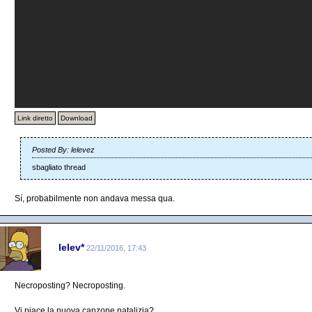
Link diretto
Download
Posted By: lelevez
sbagliato thread
Sí, probabilmente non andava messa qua.
lelev*
22/11/2016, 17:43
Necroposting? Necroposting.
Vi piace la nuova canzone natalizia?