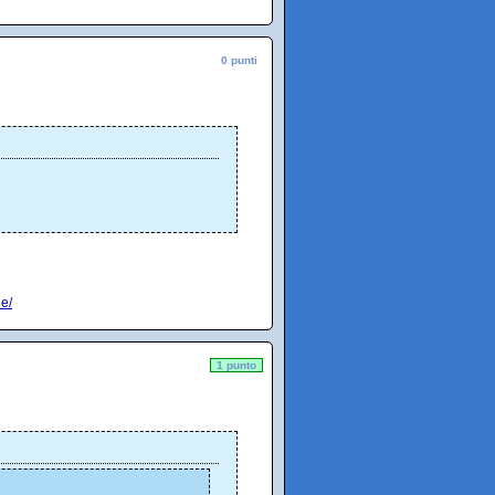
0 punti
le/
1 punto