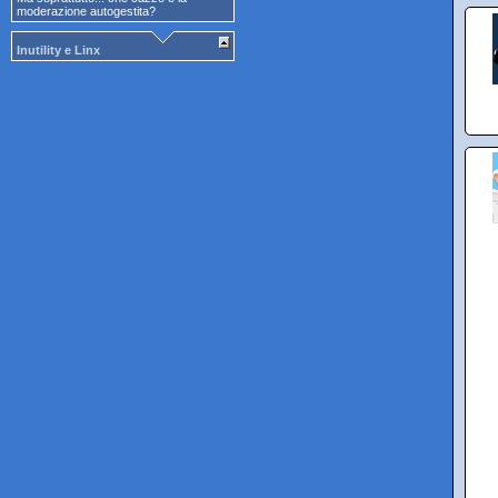
moderazione autogestita?
Inutility e Linx