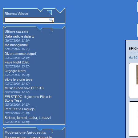
Ricerca Veloce
Ultime cazzate
Dalla radio e dalla tv
(29/07/2026, 13:26)
Ma buongiorno!
sPig 
(23/07/2026, 16:31)
Diversamente auguri!
da 10
(23/07/2026, 02:19)
Fave Night 2026
(12/07/2026, 15:17)
Orgoglio Nerd
(04/07/2026, 15:00)
elio e le storie tese
(03/07/2026, 13:47)
Musica (non solo EELST!)
(26/06/2026, 14:34)
EELSTRPG: il gioco su Elio e le
Storie Tese
(25/06/2026, 14:15)
PercFest a Laigueja!
(12/06/2026, 01:18)
Strisce, fumetti, satira, Luttazzi
(04/06/2026, 14:58)
Moderazione Autogestita
Ma soprattutto... che cazzo è la