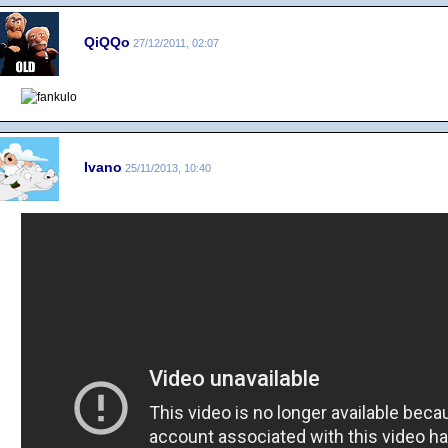
QiQQo
27/12/2011, 02:07
Ivano
25/11/2013, 10:40