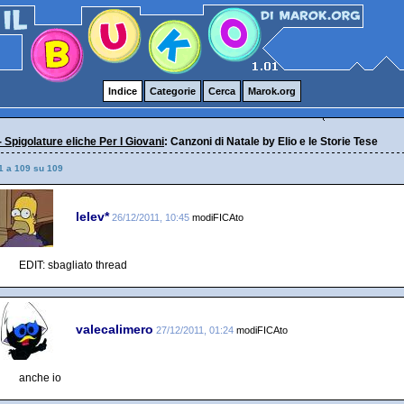
Indice
Categorie
Cerca
Marok.org
- Spigolature eliche Per I Giovani
: Canzoni di Natale by Elio e le Storie Tese
1 a 109 su 109
lelev*
26/12/2011, 10:45
modiFICAto
EDIT: sbagliato thread
valecalimero
27/12/2011, 01:24
modiFICAto
anche io