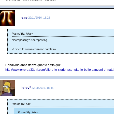
sae
22/11/2016, 18:28
Posted By: lelev*
Necroposting? Necroposting.
Vi piace la nuova canzone natalizia?
Condivido abbastanza quanto detto qui:
http://www.orrorea33giri.com/elio-e-le-storie-tese-tutte-le-belle-canzoni-di-nata
lelev*
22/11/2016, 18:45
Posted By: sae
Posted By: lelev*