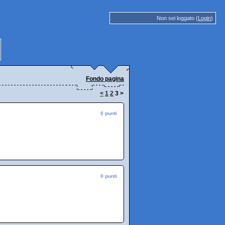
Non sei loggato (
Login
)
Fondo pagina
<
1
2
3
>
0 punti
0 punti