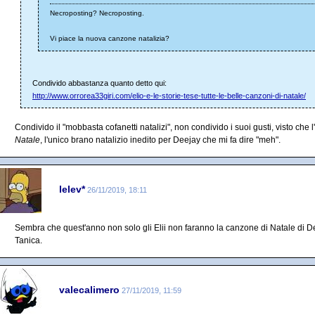
Necroposting? Necroposting.
Vi piace la nuova canzone natalizia?
Condivido abbastanza quanto detto qui:
http://www.orrorea33giri.com/elio-e-le-storie-tese-tutte-le-belle-canzoni-di-natale/
Condivido il "mobbasta cofanetti natalizi", non condivido i suoi gusti, visto c
Natale
, l'unico brano natalizio inedito per Deejay che mi fa dire "meh".
lelev*
26/11/2019, 18:11
Sembra che quest'anno non solo gli Elii non faranno la canzone di Natale di
Tanica.
valecalimero
27/11/2019, 11:59