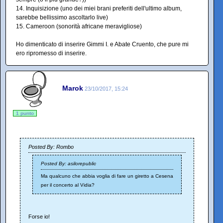
14. Inquisizione (uno dei miei brani preferiti dell'ultimo album,
sarebbe bellissimo ascoltarlo live)
15. Cameroon (sonorità africane meravigliose)
Ho dimenticato di inserire Gimmi I. e Abate Cruento, che pure mi
ero ripromesso di inserire.
Marok
23/10/2017, 15:24
1 punto
Posted By: Rombo
Posted By: asilorepublic
Ma qualcuno che abbia voglia di fare un giretto a Cesena
per il concerto al Vidia?
Forse io!