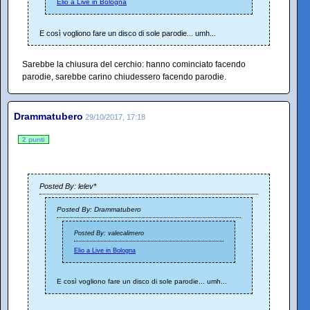
Elio a Live in Bologna
E così vogliono fare un disco di sole parodie... umh...
Sarebbe la chiusura del cerchio: hanno cominciato facendo
parodie, sarebbe carino chiudessero facendo parodie.
Drammatubero
29/10/2017, 17:18
2 punti
Posted By: lelev*
Posted By: Drammatubero
Posted By: valecalimero
Elio a Live in Bologna
E così vogliono fare un disco di sole parodie... umh...