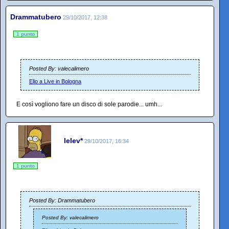
Drammatubero
29/10/2017, 12:38
1 punto
Posted By: valecalimero
Elio a Live in Bologna
E così vogliono fare un disco di sole parodie... umh...
lelev*
29/10/2017, 16:34
1 punto
Posted By: Drammatubero
Posted By: valecalimero