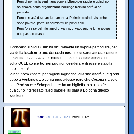
Però di norma la settimana sono a Milano per studiare quindi non
so ancora come organizzarmi nel lungo termine però ci ho
pensato.
Però in realtà devo andare anche al Definitivo quindi, visto che
sono povero, potrei risparmiarmi un po' di soldi.
Però forse se dei miei amici ci vanno, ci vado anche io...è a quasi
due passi da casa..
Il concerto al Vidia Club ha sicuramente un sapore particolare, per
via della location: è uno dei pochi posti in cui sarei ancora contento
di sentire
"Cara ti amo"
. Chiunque abbia ascoltato almeno una
volta QUEL concerto, non può non desiderare di essere stato là
quella sera!
Io non potrò esserci per ragioni logistiche, alla fine andrò due giorni
dopo a Fontaneto... e comunque adesso pare che Cesena sia sold
out. Però so che Schopenhauer ha un biglietto in più: se c'è
qualcuno interessato fateci sapere, lui sarà a Bologna questo
weekend.
sae
23/10/2017, 16:00
modiFICAto
3 punti