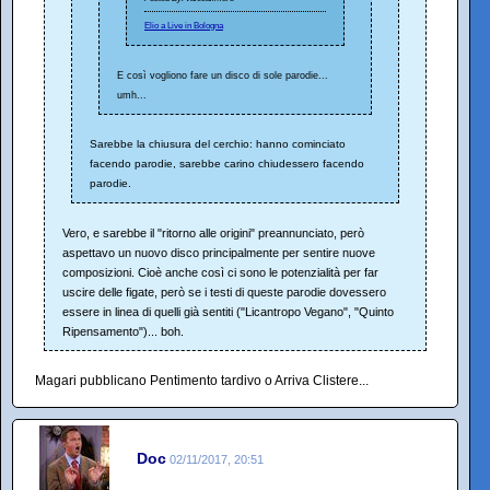
Elio a Live in Bologna
E così vogliono fare un disco di sole parodie...
umh...
Sarebbe la chiusura del cerchio: hanno cominciato
facendo parodie, sarebbe carino chiudessero facendo
parodie.
Vero, e sarebbe il "ritorno alle origini" preannunciato, però
aspettavo un nuovo disco principalmente per sentire nuove
composizioni. Cioè anche così ci sono le potenzialità per far
uscire delle figate, però se i testi di queste parodie dovessero
essere in linea di quelli già sentiti ("Licantropo Vegano", "Quinto
Ripensamento")... boh.
Magari pubblicano Pentimento tardivo o Arriva Clistere...
Doc
02/11/2017, 20:51