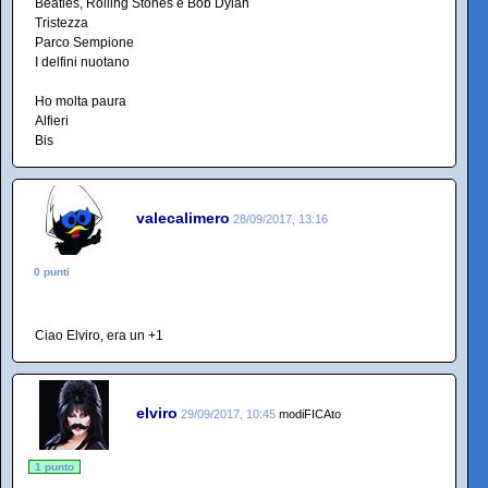
Beatles, Rolling Stones e Bob Dylan
Tristezza
Parco Sempione
I delfini nuotano
Ho molta paura
Alfieri
Bis
valecalimero
28/09/2017, 13:16
0 punti
Ciao Elviro, era un +1
elviro
29/09/2017, 10:45
modiFICAto
1 punto