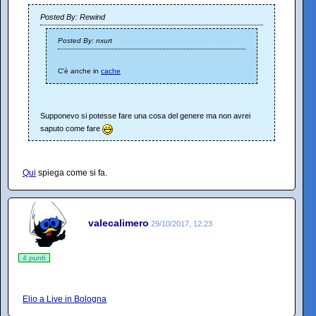
Posted By: Rewind
Posted By: nxurt
C'è anche in
cache
Supponevo si potesse fare una cosa del genere ma non avrei
saputo come fare
Qui
spiega come si fa.
valecalimero
29/10/2017, 12:23
4 punti
Elio a Live in Bologna