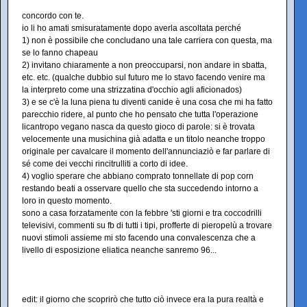
concordo con te.
io li ho amati smisuratamente dopo averla ascoltata perché
1) non è possibile che concludano una tale carriera con questa, ma
se lo fanno chapeau
2) invitano chiaramente a non preoccuparsi, non andare in sbatta,
etc. etc. (qualche dubbio sul futuro me lo stavo facendo venire ma
la interpreto come una strizzatina d'occhio agli aficionados)
3) e se c'è la luna piena tu diventi canide è una cosa che mi ha fatto
parecchio ridere, al punto che ho pensato che tutta l'operazione
licantropo vegano nasca da questo gioco di parole: si è trovata
velocemente una musichina già adatta e un titolo neanche troppo
originale per cavalcare il momento dell'annunciaziò e far parlare di
sé come dei vecchi rincitrulliti a corto di idee.
4) voglio sperare che abbiano comprato tonnellate di pop corn
restando beati a osservare quello che sta succedendo intorno a
loro in questo momento.
sono a casa forzatamente con la febbre 'sti giorni e tra coccodrilli
televisivi, commenti su fb di tutti i tipi, profferte di pieropelù a trovare
nuovi stimoli assieme mi sto facendo una convalescenza che a
livello di esposizione eliatica neanche sanremo 96...
edit: il giorno che scoprirò che tutto ciò invece era la pura realtà e