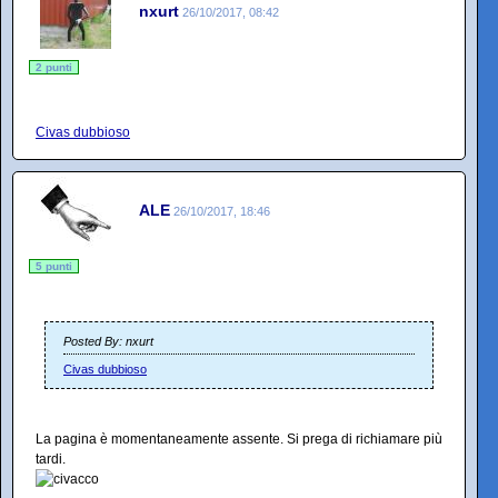
nxurt
26/10/2017, 08:42
2 punti
Civas dubbioso
ALE
26/10/2017, 18:46
5 punti
Posted By: nxurt
Civas dubbioso
La pagina è momentaneamente assente. Si prega di richiamare più
tardi.