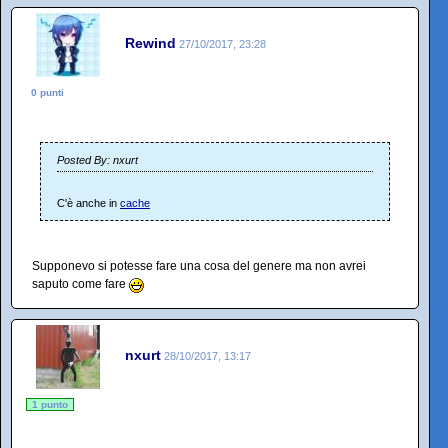
Rewind
27/10/2017, 23:28
0 punti
Posted By: nxurt
C'è anche in
cache
Supponevo si potesse fare una cosa del genere ma non avrei
saputo come fare
nxurt
28/10/2017, 13:17
1 punto