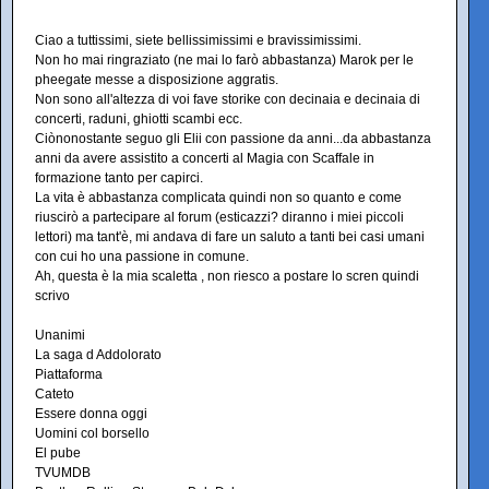
Ciao a tuttissimi, siete bellissimissimi e bravissimissimi.
Non ho mai ringraziato (ne mai lo farò abbastanza) Marok per le
pheegate messe a disposizione aggratis.
Non sono all'altezza di voi fave storike con decinaia e decinaia di
concerti, raduni, ghiotti scambi ecc.
Ciònonostante seguo gli Elii con passione da anni...da abbastanza
anni da avere assistito a concerti al Magia con Scaffale in
formazione tanto per capirci.
La vita è abbastanza complicata quindi non so quanto e come
riuscirò a partecipare al forum (esticazzi? diranno i miei piccoli
lettori) ma tant'è, mi andava di fare un saluto a tanti bei casi umani
con cui ho una passione in comune.
Ah, questa è la mia scaletta , non riesco a postare lo scren quindi
scrivo
Unanimi
La saga d Addolorato
Piattaforma
Cateto
Essere donna oggi
Uomini col borsello
El pube
TVUMDB