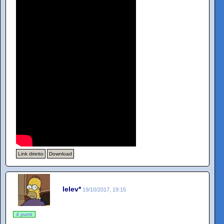
Link diretto
Download
lelev*
19/10/2017, 19:15
4 punti