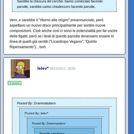
Sarebbe la chiusura del cerchio: hanno cominciato facendo
parodie, sarebbe carino chiudessero facendo parodie.
Vero, e sarebbe il "ritorno alle origini" preannunciato, però
aspettavo un nuovo disco principalmente per sentire nuove
composizioni. Cioè anche così ci sono le potenzialità per far uscire
delle figate, però se i testi di queste parodie dovessero essere in
linea di quelli già sentiti ("Licantropo Vegano", "Quinto
Ripensamento")... boh.
lelev*
29/10/2017, 18:55
2 punti
Posted By: Drammatubero
Posted By: lelev*
Posted By: Drammatubero
Posted By: valecalimero