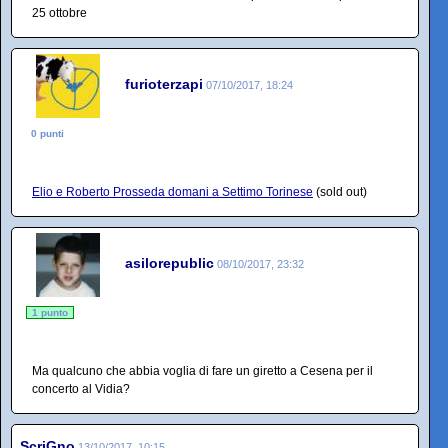
25 ottobre
furioterzapi
07/10/2017, 18:24
0 punti
Elio e Roberto Prosseda domani a Settimo Torinese
(sold out)
asilorepublic
08/10/2017, 23:32
1 punto
Ma qualcuno che abbia voglia di fare un giretto a Cesena per il
concerto al Vidia?
ScriGno
13/10/2017, 10:15