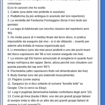
comunque.
Ecco le canzoni che ho scelto:
1. Cateto (una delle mie preferite in assoluto)
2. Piattaforma (la più ambigua in assoluto del loro repertorio)
3. La vendetta del Fantasma Formaggino (forse il loro testo più
geniale)
4. La saga di Addolorato (un vecchio classico del repertorio anni
'80)
5. Ho molta paura (è il medley finale del terzo disco, in pratica
impossibile da eseguire dal vivo - si vi sto sfidando -, inserito per
aderire alla trollata di massa organizzata qui)
6. Li immortacci (uno dei miei pezzi preferiti e uno dei pochi brani
del disco-capolavoro del '96 a non essere eseguito nei live)
7. La visione (gli Elii hanno annunciato di sciogliersi in quanto fuori
tempo nell'epoca dei rapper. Bene, allora perché non chiudere con
questa parodia del rap anni '90?)
8. Psichedelia (altro capolavoro finito nel dimenticatoio dei live)
9. Budy Giampi (uno dei più elaborati musicalmente)
10. Pagàno (come sopra)
11. Gargaroz (io vi dico soltanto di scrivere "tonsille tolte" su
Google. Che io cerco su Ebay)
12. Luigi il pugilista (tenerissima ballata confortiana degli anni '10)
13. Come gli Area (basta il titolo: uno dei più grandi gruppi italiani
di sempre imita lo stile di un altro dei più grandi gruppi italiani di
sempre (o il più grande?))