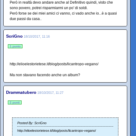
Però in realtà devo andare anche al Definitivo quindi, visto che
sono povero, potrei risparmiarmi un po' di soldi.
Però forse se dei miei amici ci vanno, ci vado anche io...è a quasi
due passi da casa..
ScriGno
18/10/2017, 11:16
1 punto
http://elioelestorietese.it/blog/posts/licantropo-vegano/
Ma non stavano facendo anche un album?
Drammatubero
18/10/2017, 11:27
2 punti
Posted By: ScriGno
http://elioelestorietese.it/blog/posts/licantropo-vegano/