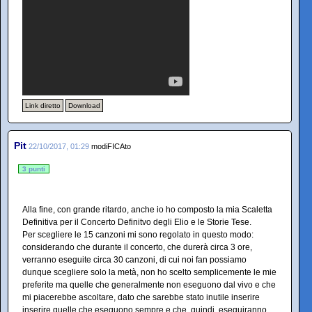
Link diretto
Download
Pit
22/10/2017, 01:29
modiFICAto
3 punti
Alla fine, con grande ritardo, anche io ho composto la mia Scaletta
Definitiva per il Concerto Definitvo degli Elio e le Storie Tese.
Per scegliere le 15 canzoni mi sono regolato in questo modo:
considerando che durante il concerto, che durerà circa 3 ore,
verranno eseguite circa 30 canzoni, di cui noi fan possiamo
dunque scegliere solo la metà, non ho scelto semplicemente le mie
preferite ma quelle che generalmente non eseguono dal vivo e che
mi piacerebbe ascoltare, dato che sarebbe stato inutile inserire
inserire quelle che eseguono sempre e che, quindi, eseguiranno