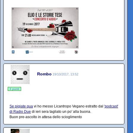
Rombo
19/10/2017, 13:52
3 punti
Se pigiate qua
vi ho messo Licantropo Vegano estratto dal
'podcast'
di Radio Due
di ieri sera tagliato un po' alla buona.
Buon pre-ascolto in attesa dello scioglimento