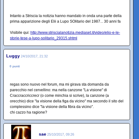
Intanto a Striscia la notizia hanno mandato in onda una parte della
prima apparizione degli Elii a Lupo SOlitario del 1987... 30 anni fa
Visibile qui:
http://www.striscialanotizia.mediaset.it/video/elio-e-le-
storie-tese-a-lupo-solitario_29315.shtml
Luggy
24/10/2017, 21:32
0 punti
regas sono nuovo nel forum, ma mi girava sta domanda da
parecchio nel cervellino: ma nella canzone "La visione" di
Craccraccriccrecr (o come minchia si scrive), la canzone (a
orecchio) dice "la visione della figa da vicino" ma secondo il sito del
complessino dice "la visione della fibra da vicino".
chi cazzo ha ragione?
sae
25/10/2017, 09:26