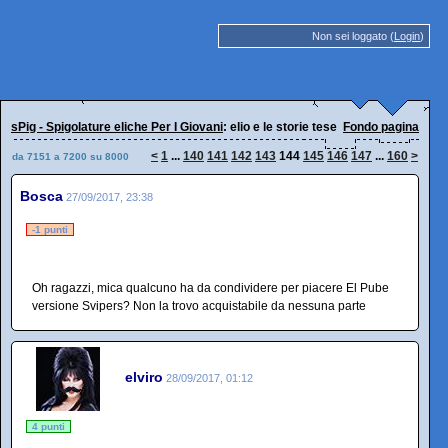
Non sei loggato (
Login
)
sPig - Spigolature eliche Per I Giovani
: elio e le storie tese
Fondo pagina
<
1
...
140
141
142
143
144
145
146
147
...
160
>
da 7151 a 7200 su 8000
Bosca
27/09/2017, 23:38
-1 punti
Oh ragazzi, mica qualcuno ha da condividere per piacere El Pube
versione Svipers? Non la trovo acquistabile da nessuna parte
elviro
28/09/2017, 01:12
4 punti