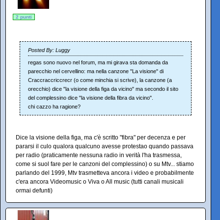
2 punti
Posted By: Luggy
regas sono nuovo nel forum, ma mi girava sta domanda da
parecchio nel cervellino: ma nella canzone "La visione" di
Craccraccriccrecr (o come minchia si scrive), la canzone (a
orecchio) dice "la visione della figa da vicino" ma secondo il sito
del complessino dice "la visione della fibra da vicino".
chi cazzo ha ragione?
Dice la visione della figa, ma c'è scritto "fibra" per decenza e per
pararsi il culo qualora qualcuno avesse protestao quando passava
per radio (praticamente nessuna radio in verità l'ha trasmessa,
come si suol fare per le canzoni del complessino) o su Mtv... stiamo
parlando del 1999, Mtv trasmetteva ancora i video e probabilmente
c'era ancora Videomusic o Viva o All music (tutti canali musicali
ormai defunti)