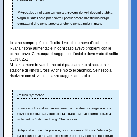
@Apocaloso nel caso tu riesca a trovare dei voli decenti e abbia
voglia di smezzare posti sotto i ponti/camere di ostello/albergo
contattami che sono ancora anche io senza nulla in mano
Io sono sempre più in difficoltà: i voli che tenevo d'occhio su
Ryanair sono aumentati e in ogni caso avevo problemi con le
coincidenze. Comunque ti suggerisco l'ostello dove vado di solito:
CLINK 261
Mi son sempre trovato bene ed è praticamente attaccato alla
stazione di King's Cross. Anche molto economico. Se riesco a
risolvere con sti voli del cazzo suggerisco quello.
Posted By: marok
In onore di Apocaloso, avevo una mezza idea di inaugurare una
sezione dedicata ai video elici fatti dalle fave, all'interno dell'area
video ed mp3 di marok.org! Che ne dite?
@Apocaloso: se ti fa piacere, puoi caricare in Nuova Zelanda (o
da qualunque altra parte) il sorgente dei tuoi video non peggiorati