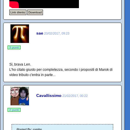
Link diretto
Download
sae
20/02/2017, 09:23
3 punti
Sì, brava Len.
L'ho citato giusto per completezza, secondo i propositi di Marok di
video tributo c'entra in parte...
Cavallissimo
21/02/2017, 00:22
2 punti
Posted By: rombo