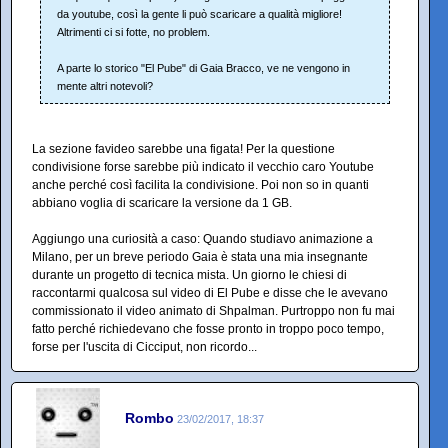
da youtube, così la gente li può scaricare a qualità migliore!
Altrimenti ci si fotte, no problem.
A parte lo storico "El Pube" di Gaia Bracco, ve ne vengono in
mente altri notevoli?
La sezione favideo sarebbe una figata! Per la questione
condivisione forse sarebbe più indicato il vecchio caro Youtube
anche perché così facilita la condivisione. Poi non so in quanti
abbiano voglia di scaricare la versione da 1 GB.
Aggiungo una curiosità a caso: Quando studiavo animazione a
Milano, per un breve periodo Gaia è stata una mia insegnante
durante un progetto di tecnica mista. Un giorno le chiesi di
raccontarmi qualcosa sul video di El Pube e disse che le avevano
commissionato il video animato di Shpalman. Purtroppo non fu mai
fatto perché richiedevano che fosse pronto in troppo poco tempo,
forse per l'uscita di Cicciput, non ricordo...
Rombo
23/02/2017, 18:37