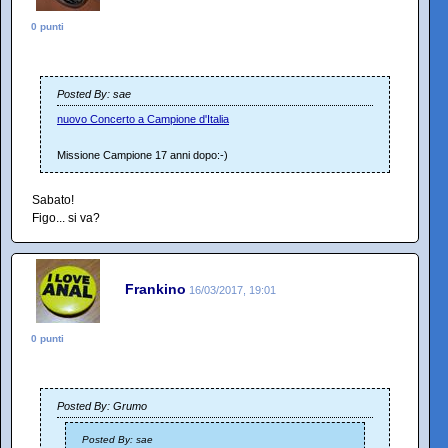
0 punti
Posted By: sae
nuovo Concerto a Campione d'Italia
Missione Campione 17 anni dopo:-)
Sabato!
Figo... si va?
Frankino
16/03/2017, 19:01
0 punti
Posted By: Grumo
Posted By: sae