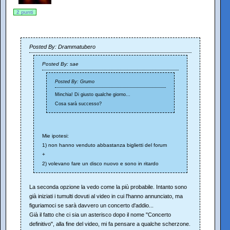
2 punti
Posted By: Drammatubero
Posted By: sae
Posted By: Grumo
Minchia! Di giusto qualche giorno...
Cosa sarà successo?
Mie ipotesi:
1) non hanno venduto abbastanza biglietti del forum
+
2) volevano fare un disco nuovo e sono in ritardo
La seconda opzione la vedo come la più probabile. Intanto sono
già iniziati i tumulti dovuti al video in cui l'hanno annunciato, ma
figuriamoci se sarà davvero un concerto d'addio...
Già il fatto che ci sia un asterisco dopo il nome "Concerto
definitivo", alla fine del video, mi fa pensare a qualche scherzone.