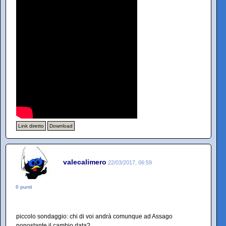
Link diretto
Download
valecalimero
22/03/2017, 06:59
0 punti
piccolo sondaggio: chi di voi andrà comunque ad Assago
nonostante il cambio data?