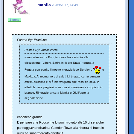
manila
20/03/2017, 14:49
2 punti
Posted By: Frankino
Posted By: valecalimero
torno adesso da Foggia, dove ho assistito alla
discussione "Libera Satira in libero Stato" tenuta a
Foggia con ospite il nostro meraviglioso Sergione
e
Makkox. Al momento dei saluti lui è stato come sempre
affettuosissimo e si è meravigliato che fossi da sola, in
effetti le fave pugliesi in natura si muovono a coppie o in
branco. Ringrazio ancora Manila e GiuliA per la
segnalazione
ehhehehe grande
E pensare che Rocco me lo son ritrovato alle 10 di sera che
passeggiava solitario a Camden Town alla ricerca di frutta in
qualche supermercato aperto:D