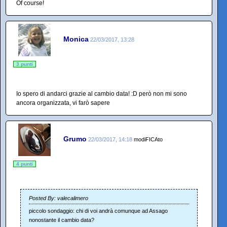
Of course!
Monica
22/03/2017, 13:28
3 punti
Io spero di andarci grazie al cambio data! :D però non mi sono
ancora organizzata, vi farò sapere
Grumo
22/03/2017, 14:18
modiFICAto
4 punti
Posted By: valecalimero
piccolo sondaggio: chi di voi andrà comunque ad Assago
nonostante il cambio data?