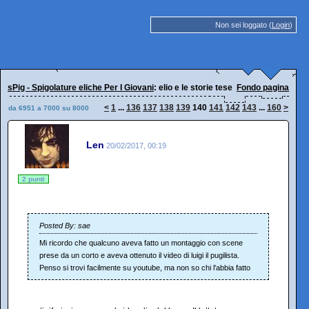
Non sei loggato (
Login
)
sPig - Spigolature eliche Per I Giovani
: elio e le storie tese
Fondo pagina
<
1
...
136
137
138
139
140
141
142
143
...
160
>
da 6951 a 7000 su 8000
Len
20/02/2017, 00:19
2 punti
Posted By: sae
Mi ricordo che qualcuno aveva fatto un montaggio con scene
prese da un corto e aveva ottenuto il video di luigi il pugilista.
Penso si trovi facilmente su youtube, ma non so chi l'abbia fatto