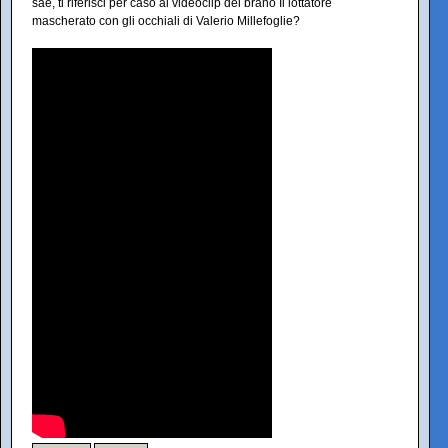
sae, ti riferisci per caso al videoclip del brano Il lottatore
mascherato con gli occhiali di Valerio Millefoglie?