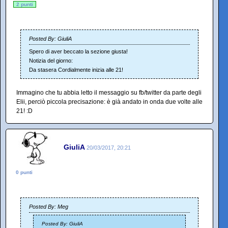
2 punti
Posted By: GiuliA
Spero di aver beccato la sezione giusta!
Notizia del giorno:
Da stasera Cordialmente inizia alle 21!
Immagino che tu abbia letto il messaggio su fb/twitter da parte degli
Elii, perciò piccola precisazione: è già andato in onda due volte alle
21! :D
GiuliA
20/03/2017, 20:21
0 punti
Posted By: Meg
Posted By: GiuliA