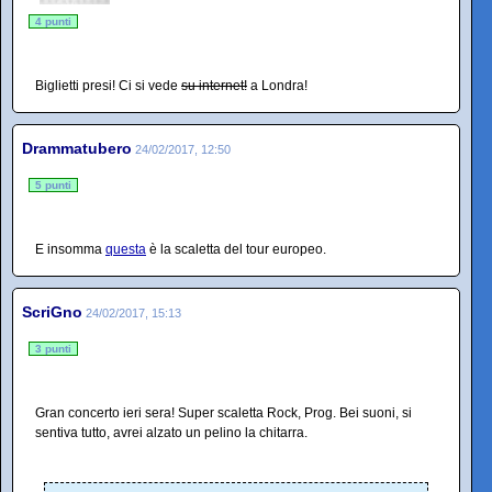
4 punti
Biglietti presi! Ci si vede
su internet!
a Londra!
Drammatubero
24/02/2017, 12:50
5 punti
E insomma
questa
è la scaletta del tour europeo.
ScriGno
24/02/2017, 15:13
3 punti
Gran concerto ieri sera! Super scaletta Rock, Prog. Bei suoni, si
sentiva tutto, avrei alzato un pelino la chitarra.