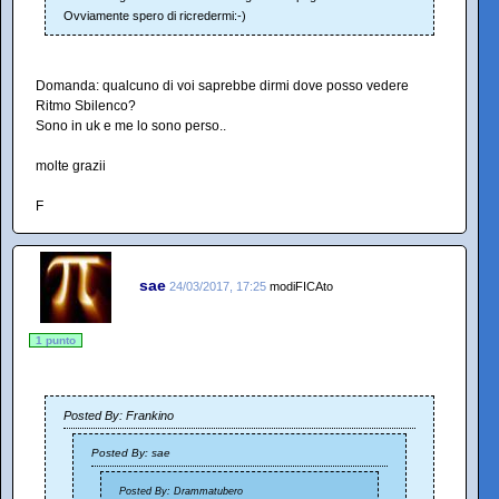
Ovviamente spero di ricredermi:-)
Domanda: qualcuno di voi saprebbe dirmi dove posso vedere
Ritmo Sbilenco?
Sono in uk e me lo sono perso..
molte grazii
F
sae
24/03/2017, 17:25
modiFICAto
1 punto
Posted By: Frankino
Posted By: sae
Posted By: Drammatubero