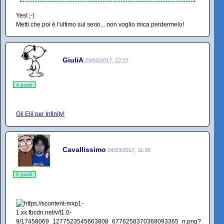
Yes! ;-)
Metti che poi è l'ultimo sul serio... non voglio mica perdermelo!
GiuliA
23/03/2017, 12:27
4 punti
Gli Elii per Infinity!
Cavallissimo
24/03/2017, 11:35
9 punti