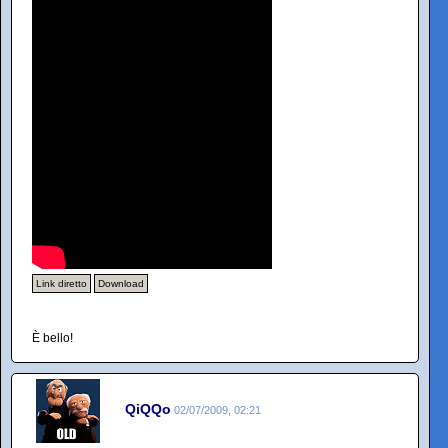
Link diretto
Download
È bello!
QiQQo
02/07/2009, 02:21