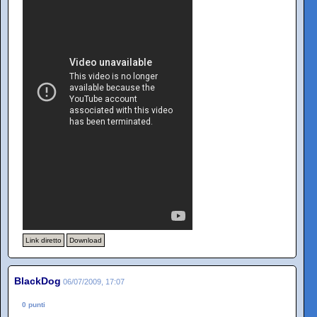
Link diretto
Download
BlackDog
06/07/2009, 17:07
0 punti