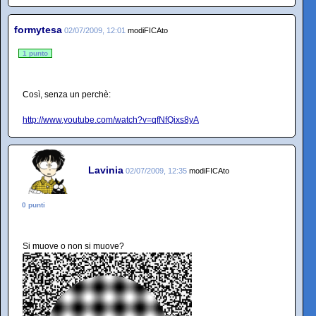
formytesa
02/07/2009, 12:01
modiFICAto
1 punto
Così, senza un perchè:
http://www.youtube.com/watch?v=qfNfQixs8yA
Lavinia
02/07/2009, 12:35
modiFICAto
0 punti
Si muove o non si muove?