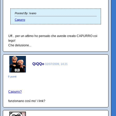
Posted By: Ivano
Capurro
Uff... per un attimo ho pensato che aveste creato CAPURRO coi
lego!
Che delusione...
QiQQo
02/07/2009, 14:21
0 punti
Capurro?
funzionano così mo' i link?