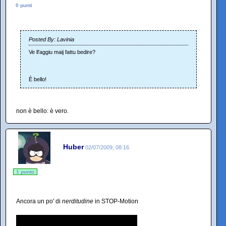
0 punti
Posted By: Lavinia
Ve ll'aggiu maij fattu bedire?
È bello!
non è bello: è vero.
Huber
02/07/2009, 08:16
1 punto
Ancora un po' di
nerditudine
in STOP-Motion