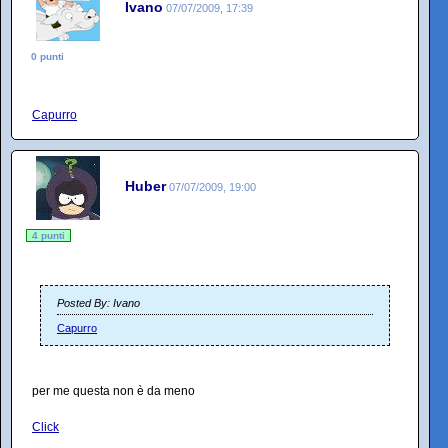
Ivano
07/07/2009, 17:39
0 punti
Capurro
Huber
07/07/2009, 19:00
4 punti
Posted By: Ivano
Capurro
per me questa non è da meno
Click