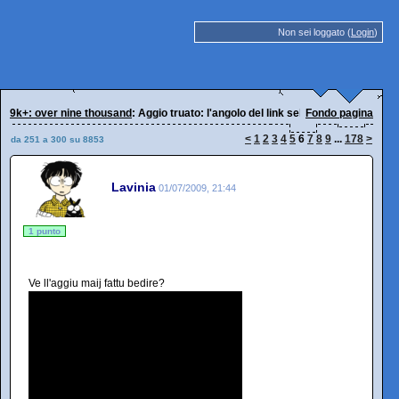
Non sei loggato (
Login
)
9k+: over nine thousand
: Aggio truato: l'angolo del link selvaggio
Fondo pagina
<
1
2
3
4
5
6
7
8
9
...
178
>
da 251 a 300 su 8853
Lavinia
01/07/2009, 21:44
1 punto
Ve ll'aggiu maij fattu bedire?