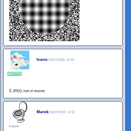
Ivano
02/07/2009, 12:40
1 punto
È JPEG, non si muove.
Marok
02/07/2009, 12:52
0 punti