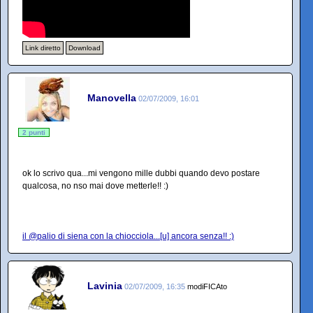
Link diretto
Download
Manovella
02/07/2009, 16:01
2 punti
ok lo scrivo qua...mi vengono mille dubbi quando devo postare
qualcosa, no nso mai dove metterle!! :)
il @palio di siena con la chiocciola...[u] ancora senza!! :)
Lavinia
02/07/2009, 16:35
modiFICAto