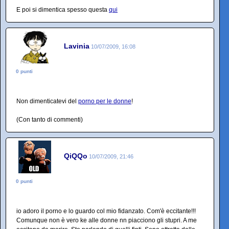
E poi si dimentica spesso questa
qui
Lavinia
10/07/2009, 16:08
0 punti
Non dimenticatevi del
porno per le donne
!
(Con tanto di commenti)
QiQQo
10/07/2009, 21:46
0 punti
io adoro il porno e lo guardo col mio fidanzato. Com'è eccitante!!!
Comunque non è vero ke alle donne nn piacciono gli stupri. A me