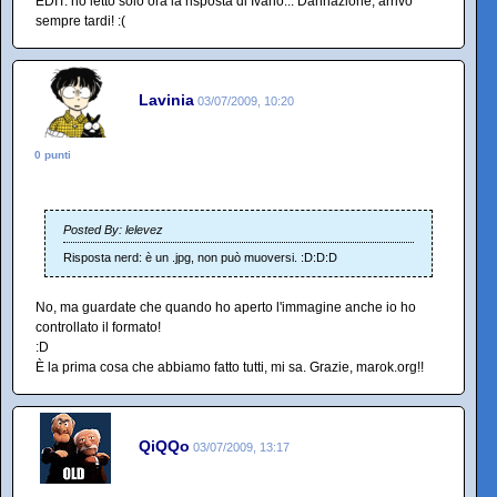
EDIT: ho letto solo ora la risposta di Ivano... Dannazione, arrivo
sempre tardi! :(
Lavinia
03/07/2009, 10:20
0 punti
Posted By: lelevez
Risposta nerd: è un .jpg, non può muoversi. :D:D:D
No, ma guardate che quando ho aperto l'immagine anche io ho
controllato il formato!
:D
È la prima cosa che abbiamo fatto tutti, mi sa. Grazie, marok.org!!
QiQQo
03/07/2009, 13:17