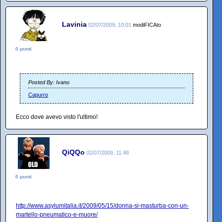
Lavinia
02/07/2009, 10:01
modiFICAto
0 punti
Posted By: Ivano
Capurro
Ecco dove avevo visto l'ultimo!
QiQQo
02/07/2009, 11:48
0 punti
http://www.asylumitalia.it/2009/05/15/donna-si-masturba-con-un-
martello-pneumatico-e-muore/