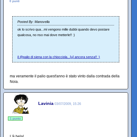
0 punti
Posted By: Manovella
ok lo scrivo qua...mi vengono mille dubbi quando devo postare
qualcosa, no nso mai dove metterle!! :)
il @palio di siena con la chiocciola...[u] ancora senza!! :)
ma veramente il palio quest'anno è stato vinto dalla contrada della
Noia.
Lavinia
03/07/2009, 15:26
1 punto
L'è bela!