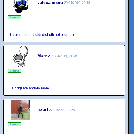
valecalimero
20/04/2019, 22:15
6 punti
Ti struggi per i soldi distrutti nello strudel
Marok
23/04/2019, 21:50
6 punti
La grigliata andata male
nxurt
27/04/2019, 12:30
3 punti