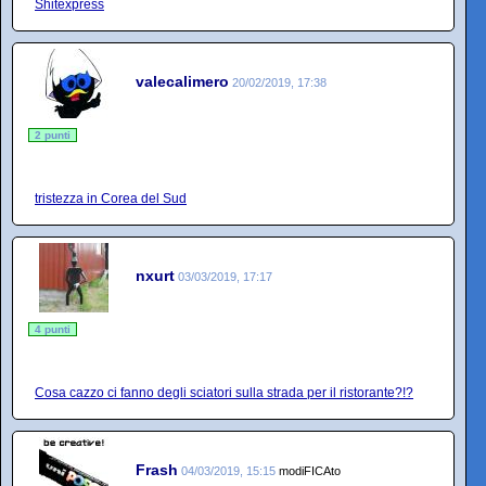
Shitexpress
valecalimero
20/02/2019, 17:38
2 punti
tristezza in Corea del Sud
nxurt
03/03/2019, 17:17
4 punti
Cosa cazzo ci fanno degli sciatori sulla strada per il ristorante?!?
Frash
04/03/2019, 15:15
modiFICAto