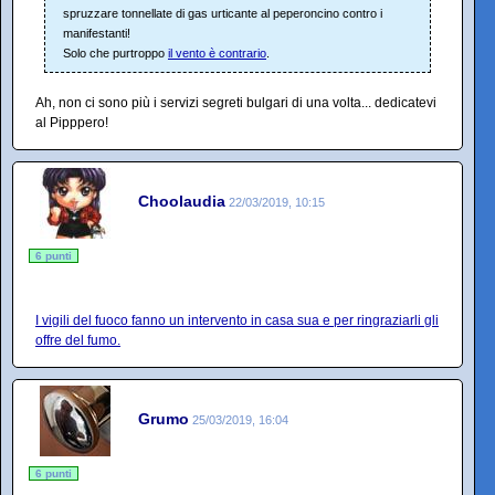
spruzzare tonnellate di gas urticante al peperoncino contro i
manifestanti!
Solo che purtroppo
il vento è contrario
.
Ah, non ci sono più i servizi segreti bulgari di una volta... dedicatevi
al Pipppero!
Choolaudia
22/03/2019, 10:15
6 punti
I vigili del fuoco fanno un intervento in casa sua e per ringraziarli gli
offre del fumo.
Grumo
25/03/2019, 16:04
6 punti