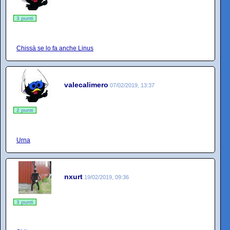
3 punti
Chissà se lo fa anche Linus
valecalimero
07/02/2019, 13:37
2 punti
Urna
nxurt
19/02/2019, 09:36
3 punti