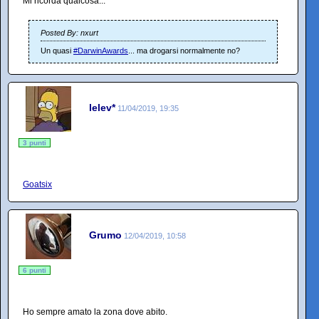
Mi ricorda qualcosa...
Posted By: nxurt
Un quasi
#DarwinAwards
... ma drogarsi normalmente no?
lelev*
11/04/2019, 19:35
3 punti
Goatsix
Grumo
12/04/2019, 10:58
6 punti
Ho sempre amato la zona dove abito.