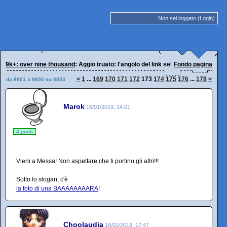
Non sei loggato (
Login
)
9k+: over nine thousand
: Aggio truato: l'angolo del link selvaggio
Fondo pagina
<
1
...
169
170
171
172
173
174
175
176
...
178
>
da 8601 a 8650 su 8853
Marok
16/01/2019, 14:01
4 punti
Vieni a Messa! Non aspettare che ti portino gli altri!!!
Sotto lo slogan, c'è
la foto di una BAAAAAAAARA
!
Choolaudia
16/01/2019, 17:47