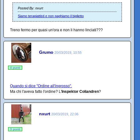
Posted By: nxurt
Siamo terapiattisti e non paghiamo il biglietto
Treno fermo per quasi un'ora e non li hanno linciati???
Grumo
20/03/2019, 10:55
4 punti
Quando si dice "Ordine all'ingrosso".
Ma chi l'aveva fatto l'ordine? L'
Inspektor Coliandren
?
nxurt
20/03/2019, 22:06
3 punti