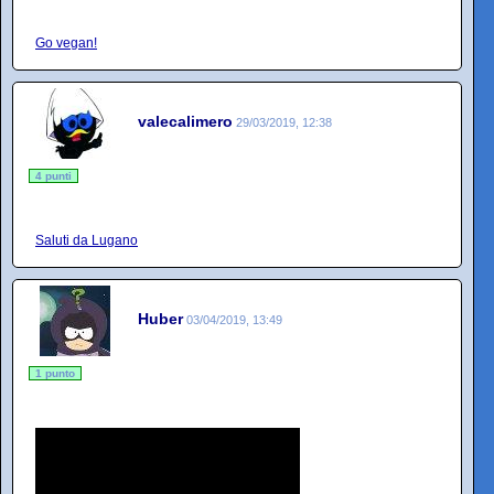
Go vegan!
valecalimero
29/03/2019, 12:38
4 punti
Saluti da Lugano
Huber
03/04/2019, 13:49
1 punto