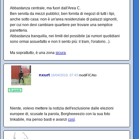
Abbastanza centrale, ma fuori dall'Area C.
Ben servita da mezzi pubblici, ben fornita di negozi di tutti i tipi,
anche sotto casa: non è un'area residenziale di palazzi signorili,
per cui non devi cambiare quartiere per trovare una semplice
panetteria.
Abbastanza tranquilla, nei limiti del possibile (ai rumori quotidiani
sono ormai assuefatto e non li sento più: il tram, l'oratorio...).
Ma soprattutto, è una zona
sicura
.
nxurt
16/04/2019, 07:43
modiFICAto
5 punti
Niente, volevo mettere la notizia dell'esclusione dalle elezioni
europee di, scusate la parola, Borgheeeezio con la sua foto
linkabile, ma penso basti e avanzi
così
.