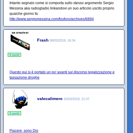
Intanto segnalo come si comporta sullo stesso argomento Sergio
Messina aka radiogladio linkandovi un suo articolo uscito proprio
qualche giorno fa:
http://www.sergiomessina.com/fosforo/archives/6894
Frash
08/03/2019, 16:34
6 punti
Questo qui si è portato un po' avanti sul discorso legalizzazione e
tassazione droghe
valecalimero
10/03/2019, 21:07
2 punti
Piacere, sono Dio