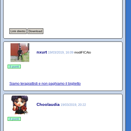
Link diretto
Download
nxurt
19/03/2019, 16:09
modiFICAto
3 punti
Siamo terapiattisti e non paghiamo il biglietto
Choolaudia
19/03/2019, 20:22
4 punti