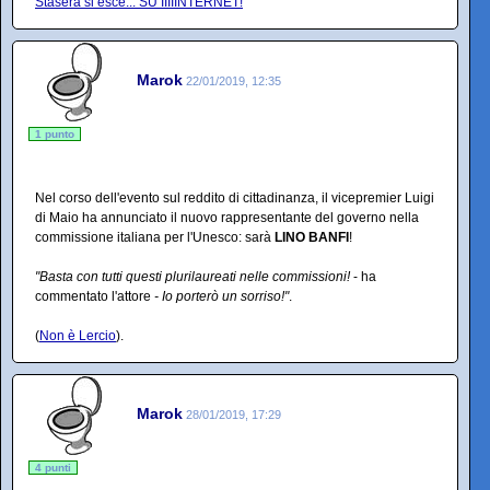
Stasera si esce... SU IIIIINTERNET!
Marok
22/01/2019, 12:35
1 punto
Nel corso dell'evento sul reddito di cittadinanza, il vicepremier Luigi
di Maio ha annunciato il nuovo rappresentante del governo nella
commissione italiana per l'Unesco: sarà
LINO BANFI
!
"Basta con tutti questi plurilaureati nelle commissioni!
- ha
commentato l'attore
- Io porterò un sorriso!"
.
(
Non è Lercio
).
Marok
28/01/2019, 17:29
4 punti