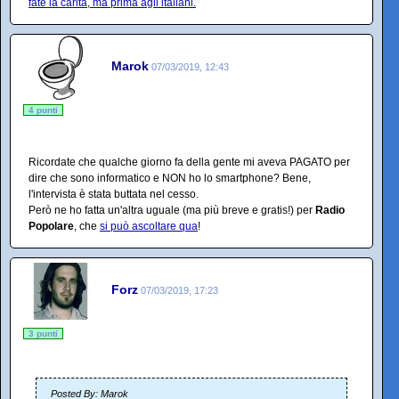
fate la carità, ma prima agli italiani.
Marok
07/03/2019, 12:43
4 punti
Ricordate che qualche giorno fa della gente mi aveva PAGATO per
dire che sono informatico e NON ho lo smartphone? Bene,
l'intervista è stata buttata nel cesso.
Però ne ho fatta un'altra uguale (ma più breve e gratis!) per
Radio
Popolare
, che
si può ascoltare qua
!
Forz
07/03/2019, 17:23
3 punti
Posted By: Marok