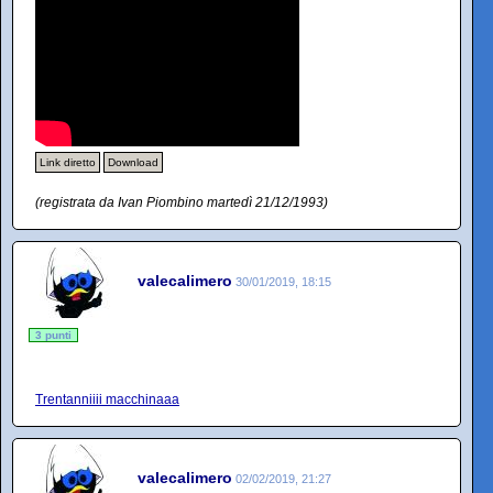
Link diretto
Download
(registrata da Ivan Piombino martedì 21/12/1993)
valecalimero
30/01/2019, 18:15
3 punti
Trentanniiii macchinaaa
valecalimero
02/02/2019, 21:27