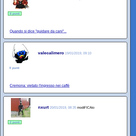
4 punti
Quando si dice "guidare da cani"...
valecalimero
19/01/2019, 09:10
0 punti
Cremona: vietato l'ingresso nei caffè
nxurt
20/01/2019, 08:35
modiFICAto
2 punti