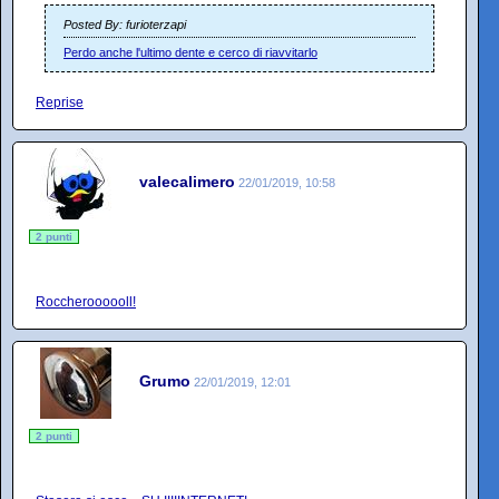
Posted By: furioterzapi
Perdo anche l'ultimo dente e cerco di riavvitarlo
Reprise
valecalimero
22/01/2019, 10:58
2 punti
Roccheroooooll!
Grumo
22/01/2019, 12:01
2 punti