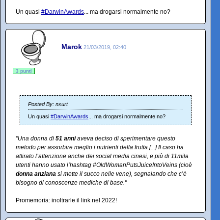
Un quasi
#DarwinAwards
... ma drogarsi normalmente no?
Marok
21/03/2019, 02:40
3 punti
Posted By: nxurt
Un quasi
#DarwinAwards
... ma drogarsi normalmente no?
"Una donna di
51 anni
aveva deciso di sperimentare questo
metodo per assorbire meglio i nutrienti della frutta [...] Il caso ha
attirato l’attenzione anche dei social media cinesi, e più di 11mila
utenti hanno usato l’hashtag #OldWomanPutsJuiceIntoVeins (cioè
donna anziana
si mette il succo nelle vene), segnalando che c’è
bisogno di conoscenze mediche di base."
Promemoria: inoltrarle il link nel 2022!