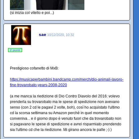
(si inizia col vitello e poi...)
sae
10/12/2020, 10:32
2 punti
Prestigioso cofanetto di MxB:
https://musicaperbambini.bandcamp.com/merch/dio-animali-lavoro-
fine-trovarobato-years-2008-2020
(a me manca la riedizione di Dio Contro Diavolo del 2016: volevo
prenderla su trovarobato ma le spese di spedizione non avevano
senso (con 2 cd le pagavi 2 volte, boh), così ho acquistato l'ultimo
cd la scorsa settimana su Amazon perchè in quel momento
conveniva... e il giorno dopo è venuto fuori che da trovarobato non
si pagavano le spese di spedizione e avrei risparmiato prendendo
sia l'ultimo cd che la riedizione. Mi girano ancora le palle ;-) )