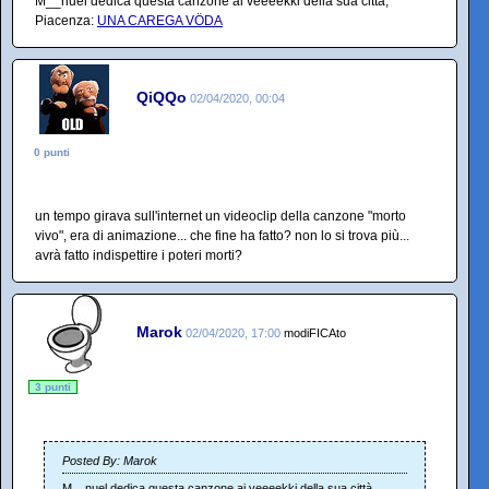
M__nuel dedica questa canzone ai veeeekki della sua città,
Piacenza:
UNA CAREGA VÖDA
QiQQo
02/04/2020, 00:04
0 punti
un tempo girava sull'internet un videoclip della canzone "morto
vivo", era di animazione... che fine ha fatto? non lo si trova più...
avrà fatto indispettire i poteri morti?
Marok
02/04/2020, 17:00
modiFICAto
3 punti
Posted By: Marok
M__nuel dedica questa canzone ai veeeekki della sua città,