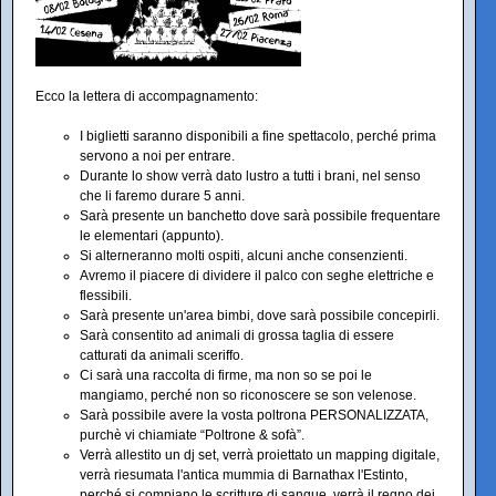
Ecco la lettera di accompagnamento:
I biglietti saranno disponibili a fine spettacolo, perché prima
servono a noi per entrare.
Durante lo show verrà dato lustro a tutti i brani, nel senso
che li faremo durare 5 anni.
Sarà presente un banchetto dove sarà possibile frequentare
le elementari (appunto).
Si alterneranno molti ospiti, alcuni anche consenzienti.
Avremo il piacere di dividere il palco con seghe elettriche e
flessibili.
Sarà presente un'area bimbi, dove sarà possibile concepirli.
Sarà consentito ad animali di grossa taglia di essere
catturati da animali sceriffo.
Ci sarà una raccolta di firme, ma non so se poi le
mangiamo, perché non so riconoscere se son velenose.
Sarà possibile avere la vosta poltrona PERSONALIZZATA,
purchè vi chiamiate “Poltrone & sofà”.
Verrà allestito un dj set, verrà proiettato un mapping digitale,
verrà riesumata l'antica mummia di Barnathax l'Estinto,
perché si compiano le scritture di sangue, verrà il regno dei