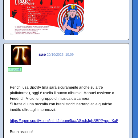
sae
20/10/2023, 10:09
4 punti
Per chi usa Spotify (ma sarà sicuramente anche su altre
piattaforme), oggi è uscito il nuovo album di Manuel assieme a
Friedrich Micio, un gruppo di musica da camera.
Si tratta di una raccolta con brani storici riarrangiati e qualche
inedito oltre agli intermezzi.
https://open.spotify.com/intl-it/album/5aaASxchJghSBPPyopLXaF
Buon ascolto!