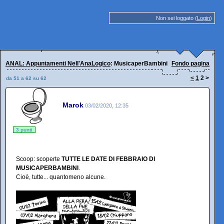
Non sei loggato (
Login
)
ANAL: Appuntamenti Nell'AnaLogico
: MusicaperBambini
Fondo pagina
<
1
2
>
da 51 a 62 su 62
Marok
03/02/2020, 12:35
3 punti
Scoop: scoperte
TUTTE LE DATE DI FEBBRAIO DI
MUSICAPERBAMBINI
.
Cioè, tutte... quantomeno alcune.