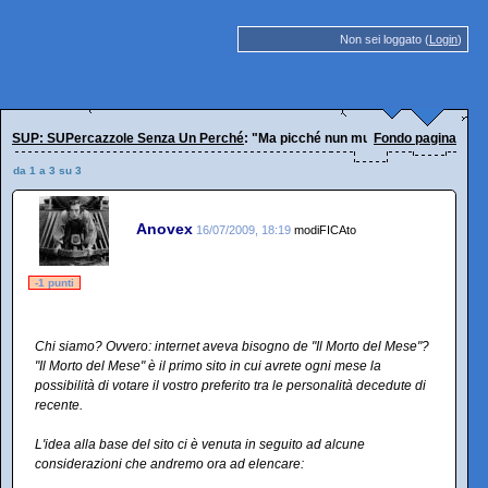
Non sei loggato (
Login
)
SUP: SUPercazzole Senza Un Perché
: "Ma picché nun muori?"
Fondo pagina
da 1 a 3 su 3
Anovex
16/07/2009, 18:19
modiFICAto
-1 punti
Chi siamo? Ovvero: internet aveva bisogno de "Il Morto del Mese"?
"Il Morto del Mese" è il primo sito in cui avrete ogni mese la
possibilità di votare il vostro preferito tra le personalità decedute di
recente.
L'idea alla base del sito ci è venuta in seguito ad alcune
considerazioni che andremo ora ad elencare: