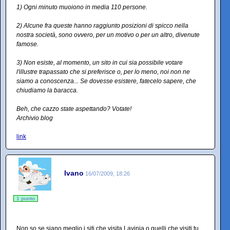
1) Ogni minuto muoiono in media 110 persone.
2) Alcune fra queste hanno raggiunto posizioni di spicco nella
nostra società, sono ovvero, per un motivo o per un altro, divenute
famose.
3) Non esiste, al momento, un sito in cui sia possibile votare
l'illustre trapassato che si preferisce o, per lo meno, noi non ne
siamo a conoscenza... Se dovesse esistere, fatecelo sapere, che
chiudiamo la baracca.
Beh, che cazzo state aspettando? Votate!
Archivio blog
link
Ivano
16/07/2009, 18:26
1 punto
Non so se siano meglio i siti che visita Lavinia o quelli che visiti tu...