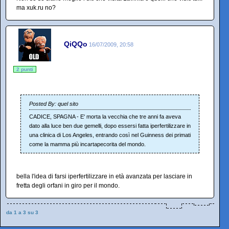
ma xuk.ru no?
QiQQo
16/07/2009, 20:58
2 punti
Posted By: quel sito
CADICE, SPAGNA - E' morta la vecchia che tre anni fa aveva
dato alla luce ben due gemelli, dopo essersi fatta iperfertilizzare in
una clinica di Los Angeles, entrando così nel Guinness dei primati
come la mamma più incartapecorita del mondo.
bella l'idea di farsi iperfertilizzare in età avanzata per lasciare in
fretta degli orfani in giro per il mondo.
da 1 a 3 su 3