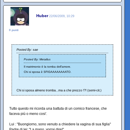
Huber
22/06/2009, 10:29
0 punti
Posted By: sae
Posted By: Metallus
Il matrimonio è la tomba dell'amore.
Chi si sposa è SFIGAAAAAAAATO.
Chi si sposa almeno tromba...ma a che prezzo !?! (semi-cit.)
Tutto questo mi ricorda una battuta di un comico francese, che
faceva più o meno cosi'.
Lui : "Buongiorno, sono venuto a chiedere la vagina di sua figlia"
Padre di lei: "La mano, vorrai dire!"