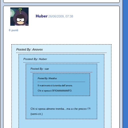
Huber
26/06/2009, 07:38
0 punti
Posted By: Anovex
Posted By: Huber
Posted By: sae
Posted By: Metallus
Il matrimonio è la tomba dell'amore.
Chi si sposa è SFIGAAAAAAAATO.
Chi si sposa almeno tromba...ma a che prezzo !?!
(semi-cit.)