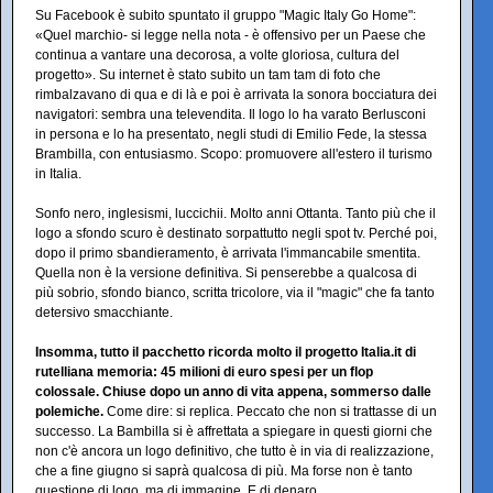
Su Facebook è subito spuntato il gruppo "Magic Italy Go Home":
«Quel marchio- si legge nella nota - è offensivo per un Paese che
continua a vantare una decorosa, a volte gloriosa, cultura del
progetto». Su internet è stato subito un tam tam di foto che
rimbalzavano di qua e di là e poi è arrivata la sonora bocciatura dei
navigatori: sembra una televendita. Il logo lo ha varato Berlusconi
in persona e lo ha presentato, negli studi di Emilio Fede, la stessa
Brambilla, con entusiasmo. Scopo: promuovere all'estero il turismo
in Italia.
Sonfo nero, inglesismi, luccichii. Molto anni Ottanta. Tanto più che il
logo a sfondo scuro è destinato sorpattutto negli spot tv. Perché poi,
dopo il primo sbandieramento, è arrivata l'immancabile smentita.
Quella non è la versione definitiva. Si penserebbe a qualcosa di
più sobrio, sfondo bianco, scritta tricolore, via il "magic" che fa tanto
detersivo smacchiante.
Insomma, tutto il pacchetto ricorda molto il progetto Italia.it di
rutelliana memoria: 45 milioni di euro spesi per un flop
colossale. Chiuse dopo un anno di vita appena, sommerso dalle
polemiche.
Come dire: si replica. Peccato che non si trattasse di un
successo. La Bambilla si è affrettata a spiegare in questi giorni che
non c'è ancora un logo definitivo, che tutto è in via di realizzazione,
che a fine giugno si saprà qualcosa di più. Ma forse non è tanto
questione di logo, ma di immagine. E di denaro.