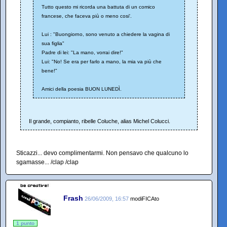
Tutto questo mi ricorda una battuta di un comico
francese, che faceva più o meno cosi'.
Lui : "Buongiorno, sono venuto a chiedere la vagina di
sua figlia"
Padre di lei: "La mano, vorrai dire!"
Lui: "No! Se era per farlo a mano, la mia va più che
bene!"
Amici della poesia BUON LUNEDÌ.
Il grande, compianto, ribelle Coluche, alias Michel Colucci.
Sticazzi... devo complimentarmi. Non pensavo che qualcuno lo
sgamasse... /clap /clap
Frash
26/06/2009, 16:57
modiFICAto
1 punto