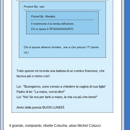
Posted By: sae
Posted By: Metallus
Il matrimonio è la tomba dell'amore.
Chi si sposa è SFIGAAAAAAAATO.
Chi si sposa almeno tromba...ma a che prezzo !?! (semi-
cit.)
Tutto questo mi ricorda una battuta di un comico francese, che
faceva più o meno cosi'.
Lui : "Buongiorno, sono venuto a chiedere la vagina di sua figlia"
Padre di lei: "La mano, vorrai dire!"
Lui: "No! Se era per farlo a mano, la mia va più che bene!"
Amici della poesia BUON LUNEDÌ.
Il grande, compianto, ribelle Coluche, alias Michel Colucci.