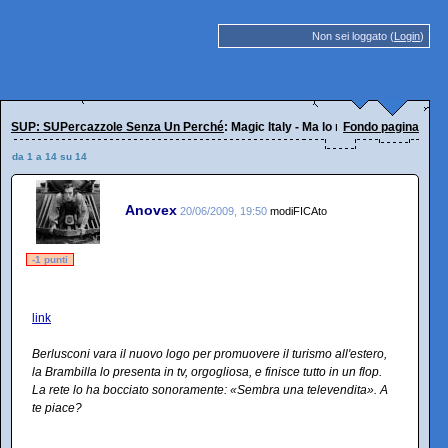
Non sei loggato (
Login
)
SUP: SUPercazzole Senza Un Perché
: Magic Italy - Ma lo manderanno ancora
Fondo pagina
da 1 a 14 su 14
Anovex
20/06/2009, 19:50
modiFICAto
-1 punti
link
Berlusconi vara il nuovo logo per promuovere il turismo all'estero,
la Brambilla lo presenta in tv, orgogliosa, e finisce tutto in un flop.
La rete lo ha bocciato sonoramente: «Sembra una televendita». A
te piace?