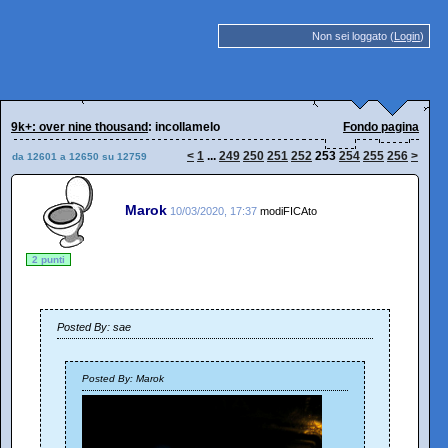
Non sei loggato (
Login
)
9k+: over nine thousand
: incollamelo
Fondo pagina
<
1
...
249
250
251
252
253
254
255
256
>
da 12601 a 12650 su 12759
Marok
10/03/2020, 17:37
modiFICAto
2 punti
Posted By: sae
Posted By: Marok