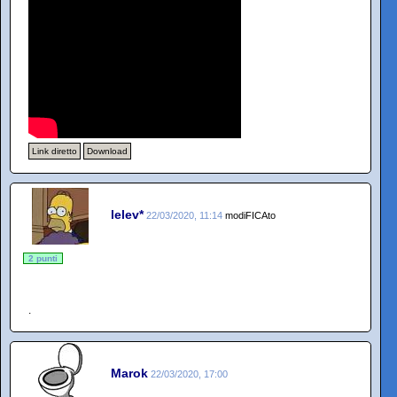
Link diretto
Download
lelev*
22/03/2020, 11:14
modiFICAto
2 punti
.
Marok
22/03/2020, 17:00