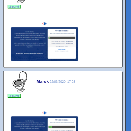
2 punti
Marok
22/03/2020, 17:03
3 punti