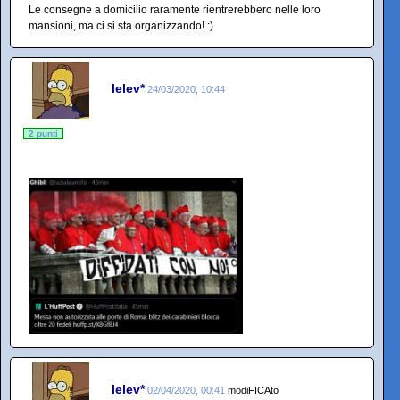
Le consegne a domicilio raramente rientrerebbero nelle loro
mansioni, ma ci si sta organizzando! :)
lelev*
24/03/2020, 10:44
2 punti
lelev*
02/04/2020, 00:41
modiFICAto