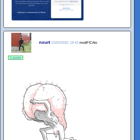
nxurt
22/03/2020, 19:42
modiFICAto
1 punto