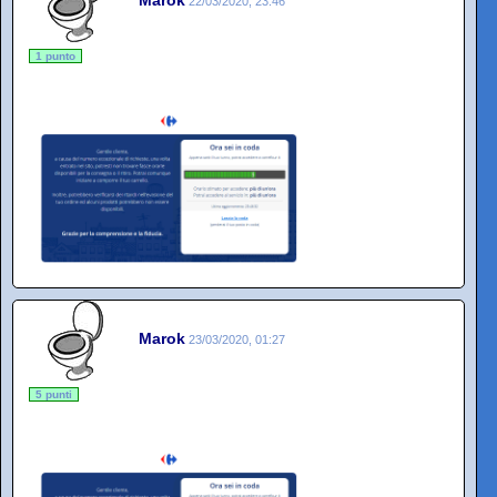
Marok
22/03/2020, 23:46
1 punto
Marok
23/03/2020, 01:27
5 punti