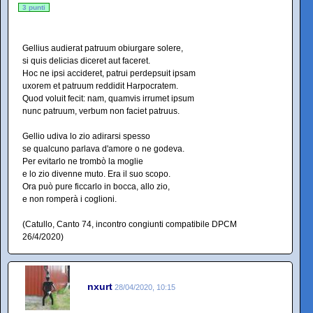
3 punti
Gellius audierat patruum obiurgare solere,
si quis delicias diceret aut faceret.
Hoc ne ipsi accideret, patrui perdepsuit ipsam
uxorem et patruum reddidit Harpocratem.
Quod voluit fecit: nam, quamvis irrumet ipsum
nunc patruum, verbum non faciet patruus.
Gellio udiva lo zio adirarsi spesso
se qualcuno parlava d'amore o ne godeva.
Per evitarlo ne trombò la moglie
e lo zio divenne muto. Era il suo scopo.
Ora può pure ficcarlo in bocca, allo zio,
e non romperà i coglioni.
(Catullo, Canto 74, incontro congiunti compatibile DPCM
26/4/2020)
nxurt
28/04/2020, 10:15