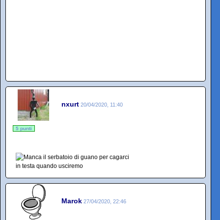
nxurt
20/04/2020, 11:40
5 punti
Marok
27/04/2020, 22:46