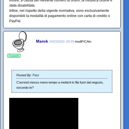
Inoltre, a causa del rilevante numero di ordini, la modifica ordine è
stata disabilitata.
Infine, nel rispetto della vigente normativa, sono esclusivamente
disponibili la modalità di pagamento online con carta di credito o
PayPal.
Marok
24/03/2020, 00:00
modiFICAto
3 punti
Posted By: Forz
C'avresti messo meno tempo a metterti in fila fuori dal negozio,
secondo te?