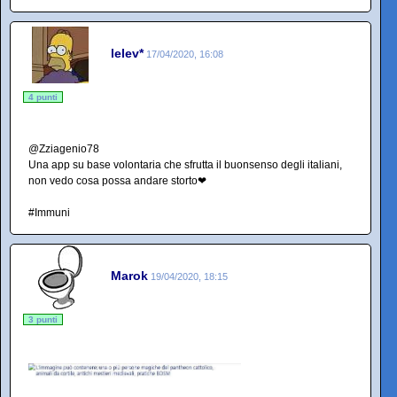
lelev*
17/04/2020, 16:08
4 punti
@Zziagenio78
Una app su base volontaria che sfrutta il buonsenso degli italiani,
non vedo cosa possa andare storto❤
#Immuni
Marok
19/04/2020, 18:15
3 punti