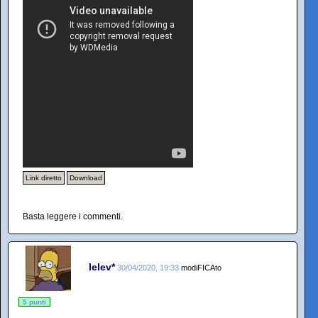
Link diretto
Download
Basta leggere i commenti.
lelev*
30/04/2020, 19:33
modiFICAto
5 punti