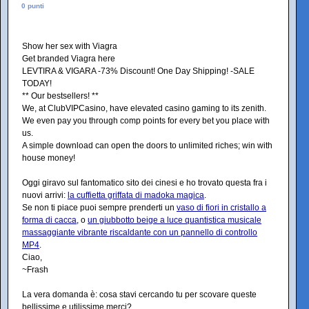
0 punti
Show her sex with Viagra
Get branded Viagra here
LEVTIRA & VIGARA -73% Discount! One Day Shipping! -SALE
TODAY!
** Our bestsellers! **
We, at ClubVIPCasino, have elevated casino gaming to its zenith.
We even pay you through comp points for every bet you place with
us.
A simple download can open the doors to unlimited riches; win with
house money!
Oggi giravo sul fantomatico sito dei cinesi e ho trovato questa fra i
nuovi arrivi:
la cuffietta griffata di madoka magica
.
Se non ti piace puoi sempre prenderti un
vaso di fiori in cristallo a
forma di cacca
, o
un giubbotto beige a luce quantistica musicale
massaggiante vibrante riscaldante con un pannello di controllo
MP4
.
Ciao,
~Frash
La vera domanda è: cosa stavi cercando tu per scovare queste
bellissime e utilissime merci?