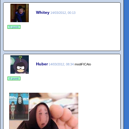
Whitey
14/03/2012, 00:13
5 punti
Huber
14/03/2012, 08:34
modiFICAto
4 punti