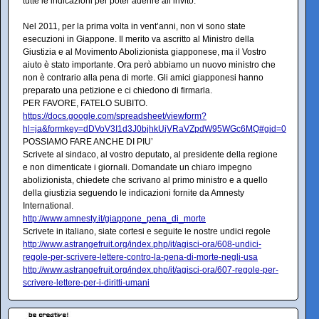
tutte le indicazioni per poter aderire all’invito.
Nel 2011, per la prima volta in vent’anni, non vi sono state
esecuzioni in Giappone. Il merito va ascritto al Ministro della
Giustizia e al Movimento Abolizionista giapponese, ma il Vostro
aiuto è stato importante. Ora però abbiamo un nuovo ministro che
non è contrario alla pena di morte. Gli amici giapponesi hanno
preparato una petizione e ci chiedono di firmarla.
PER FAVORE, FATELO SUBITO.
https://docs.google.com/spreadsheet/viewform?
hl=ja&formkey=dDVoV3I1d3J0bjhkUjVRaVZpdW95WGc6MQ#gid=0
POSSIAMO FARE ANCHE DI PIU’
Scrivete al sindaco, al vostro deputato, al presidente della regione
e non dimenticate i giornali. Domandate un chiaro impegno
abolizionista, chiedete che scrivano al primo ministro e a quello
della giustizia seguendo le indicazioni fornite da Amnesty
International.
http://www.amnesty.it/giappone_pena_di_morte
Scrivete in italiano, siate cortesi e seguite le nostre undici regole
http://www.astrangefruit.org/index.php/it/agisci-ora/608-undici-
regole-per-scrivere-lettere-contro-la-pena-di-morte-negli-usa
http://www.astrangefruit.org/index.php/it/agisci-ora/607-regole-per-
scrivere-lettere-per-i-diritti-umani