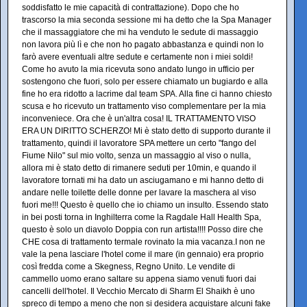
soddisfatto le mie capacità di contrattazione). Dopo che ho
trascorso la mia seconda sessione mi ha detto che la Spa Manager
che il massaggiatore che mi ha venduto le sedute di massaggio
non lavora più lì e che non ho pagato abbastanza e quindi non lo
farò avere eventuali altre sedute e certamente non i miei soldi!
Come ho avuto la mia ricevuta sono andato lungo in ufficio per
sostengono che fuori, solo per essere chiamato un bugiardo e alla
fine ho era ridotto a lacrime dal team SPA. Alla fine ci hanno chiesto
scusa e ho ricevuto un trattamento viso complementare per la mia
inconveniece. Ora che è un'altra cosa! IL TRATTAMENTO VISO
ERA UN DIRITTO SCHERZO! Mi è stato detto di supporto durante il
trattamento, quindi il lavoratore SPA mettere un certo "fango del
Fiume Nilo" sul mio volto, senza un massaggio al viso o nulla,
allora mi è stato detto di rimanere seduti per 10min, e quando il
lavoratore tornati mi ha dato un asciugamano e mi hanno detto di
andare nelle toilette delle donne per lavare la maschera al viso
fuori me!!! Questo è quello che io chiamo un insulto. Essendo stato
in bei posti torna in Inghilterra come la Ragdale Hall Health Spa,
questo è solo un diavolo Doppia con run artista!!!! Posso dire che
CHE cosa di trattamento termale rovinato la mia vacanza.I non ne
vale la pena lasciare l'hotel come il mare (in gennaio) era proprio
così fredda come a Skegness, Regno Unito. Le vendite di
cammello uomo erano saltare su appena siamo venuti fuori dai
cancelli dell'hotel. Il Vecchio Mercato di Sharm El Shaikh è uno
spreco di tempo a meno che non si desidera acquistare alcuni fake