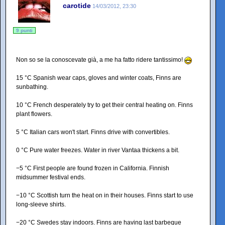
carotide
14/03/2012, 23:30
9 punti
Non so se la conoscevate già, a me ha fatto ridere tantissimo!
15 °C Spanish wear caps, gloves and winter coats, Finns are
sunbathing.
10 °C French desperately try to get their central heating on. Finns
plant flowers.
5 °C Italian cars won't start. Finns drive with convertibles.
0 °C Pure water freezes. Water in river Vantaa thickens a bit.
−5 °C First people are found frozen in California. Finnish
midsummer festival ends.
−10 °C Scottish turn the heat on in their houses. Finns start to use
long-sleeve shirts.
−20 °C Swedes stay indoors. Finns are having last barbeque