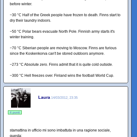
before winter.
−30 °C Half of the Greek people have frozen to death. Finns start to
dry their laundry indoors.
−50 °C Polar bears evacuate North Pole. Finnish army starts it's
winter training.
−70 °C Siberian people are moving to Moscow. Finns are furious
since the Koskenkorva can't be stored outdoors anymore.
−273 °C Absolute zero. Finns admit that it is quite cold outside.
−300 °C Hell freezes over. Finland wins the football World Cup.
Laura
14/03/2012, 23:35
4 punti
stamattina in ufficio mi sono imbattuta in una ragione sociale,
questa: