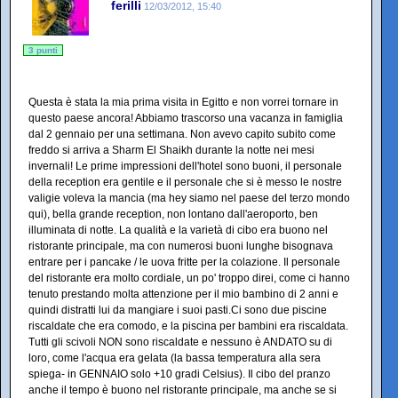
ferilli
12/03/2012, 15:40
3 punti
Questa è stata la mia prima visita in Egitto e non vorrei tornare in
questo paese ancora! Abbiamo trascorso una vacanza in famiglia
dal 2 gennaio per una settimana. Non avevo capito subito come
freddo si arriva a Sharm El Shaikh durante la notte nei mesi
invernali! Le prime impressioni dell'hotel sono buoni, il personale
della reception era gentile e il personale che si è messo le nostre
valigie voleva la mancia (ma hey siamo nel paese del terzo mondo
qui), bella grande reception, non lontano dall'aeroporto, ben
illuminata di notte. La qualità e la varietà di cibo era buono nel
ristorante principale, ma con numerosi buoni lunghe bisognava
entrare per i pancake / le uova fritte per la colazione. Il personale
del ristorante era molto cordiale, un po' troppo direi, come ci hanno
tenuto prestando molta attenzione per il mio bambino di 2 anni e
quindi distratti lui da mangiare i suoi pasti.Ci sono due piscine
riscaldate che era comodo, e la piscina per bambini era riscaldata.
Tutti gli scivoli NON sono riscaldate e nessuno è ANDATO su di
loro, come l'acqua era gelata (la bassa temperatura alla sera
spiega- in GENNAIO solo +10 gradi Celsius). Il cibo del pranzo
anche il tempo è buono nel ristorante principale, ma anche se si