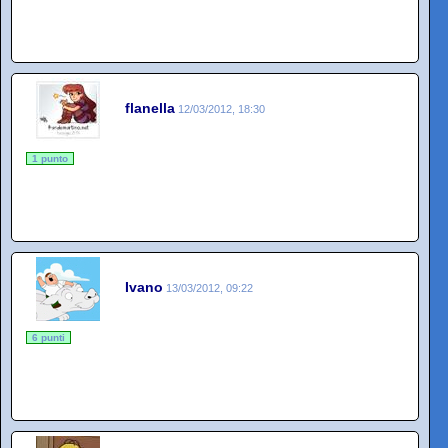
flanella
12/03/2012, 18:30
1 punto
Ivano
13/03/2012, 09:22
6 punti