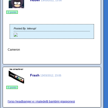
Huber
13/03/2012, 13:00
1 punto
Posted By: lelevup!
Cameron
Frash
13/03/2012, 23:05
1 punto
l'orso headbanger e i maledetti bambini giapponesi