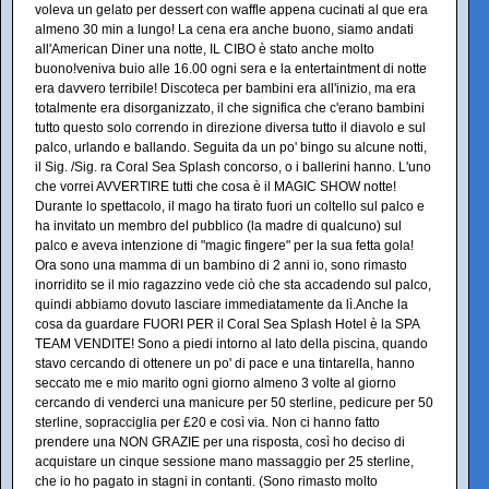
voleva un gelato per dessert con waffle appena cucinati al que era
almeno 30 min a lungo! La cena era anche buono, siamo andati
all'American Diner una notte, IL CIBO è stato anche molto
buono!veniva buio alle 16.00 ogni sera e la entertaintment di notte
era davvero terribile! Discoteca per bambini era all'inizio, ma era
totalmente era disorganizzato, il che significa che c'erano bambini
tutto questo solo correndo in direzione diversa tutto il diavolo e sul
palco, urlando e ballando. Seguita da un po' bingo su alcune notti,
il Sig. /Sig. ra Coral Sea Splash concorso, o i ballerini hanno. L'uno
che vorrei AVVERTIRE tutti che cosa è il MAGIC SHOW notte!
Durante lo spettacolo, il mago ha tirato fuori un coltello sul palco e
ha invitato un membro del pubblico (la madre di qualcuno) sul
palco e aveva intenzione di "magic fingere" per la sua fetta gola!
Ora sono una mamma di un bambino di 2 anni io, sono rimasto
inorridito se il mio ragazzino vede ciò che sta accadendo sul palco,
quindi abbiamo dovuto lasciare immediatamente da lì.Anche la
cosa da guardare FUORI PER il Coral Sea Splash Hotel è la SPA
TEAM VENDITE! Sono a piedi intorno al lato della piscina, quando
stavo cercando di ottenere un po' di pace e una tintarella, hanno
seccato me e mio marito ogni giorno almeno 3 volte al giorno
cercando di venderci una manicure per 50 sterline, pedicure per 50
sterline, sopracciglia per £20 e così via. Non ci hanno fatto
prendere una NON GRAZIE per una risposta, così ho deciso di
acquistare un cinque sessione mano massaggio per 25 sterline,
che io ho pagato in stagni in contanti. (Sono rimasto molto