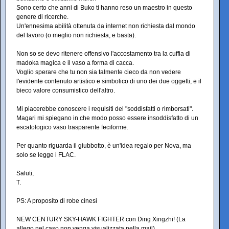
Sono certo che anni di Buko ti hanno reso un maestro in questo
genere di ricerche.
Un'ennesima abilità ottenuta da internet non richiesta dal mondo
del lavoro (o meglio non richiesta, e basta).
Non so se devo ritenere offensivo l'accostamento tra la cuffia di
madoka magica e il vaso a forma di cacca.
Voglio sperare che tu non sia talmente cieco da non vedere
l'evidente contenuto artistico e simbolico di uno dei due oggetti, e il
bieco valore consumistico dell'altro.
Mi piacerebbe conoscere i requisiti del "soddisfatti o rimborsati".
Magari mi spiegano in che modo posso essere insoddisfatto di un
escatologico vaso trasparente feciforme.
Per quanto riguarda il giubbotto, è un'idea regalo per Nova, ma
solo se legge i FLAC.
Saluti,
T.
PS: A proposito di robe cinesi
NEW CENTURY SKY-HAWK FIGHTER con Ding Xingzhi! (La
allego nel caso non venga visualizzata nella mail)