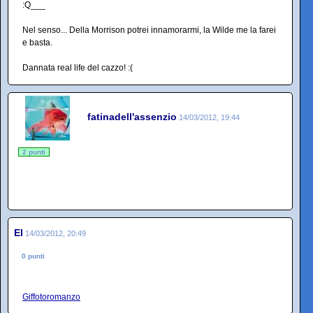
:Q___
Nel senso... Della Morrison potrei innamorarmi, la Wilde me la farei
e basta.
Dannata real life del cazzo! :(
fatinadell'assenzio
14/03/2012, 19:44
2 punti
El
14/03/2012, 20:49
0 punti
Giffotoromanzo