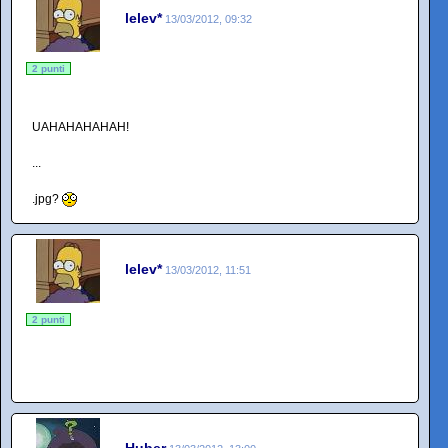
lelev*
13/03/2012, 09:32
2 punti
UAHAHAHAHAH!
...
.jpg?
lelev*
13/03/2012, 11:51
2 punti