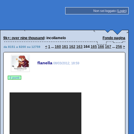
Non sei loggato (
Login
)
9k+: over nine thousand
: incollamelo
Fondo pagina
<
1
...
160
161
162
163
164
165
166
167
...
256
>
da 8151 a 8200 su 12759
flanella
08/03/2012, 18:59
2 punti