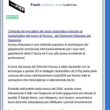
Frash
11/03/2012, 23:09
modiFICAto
1 punto
Celebrità del giocattolo del sesso dispositivo maschio di
masturbation dal pussy di Kurusu - del Giappone Kitazawa dal
Giappone
Kurusu Kitazawa è una celebrità popolare di avoirdupois del
giapponese conosciuta internazionalmente per i suoi seni
giganteschi della F-tazza ed il suo alto pussy eccellente di
perfomance!
Il clone del pussy del DNA del Kurusu è stato riprodotto con la
tecnologia a spirale 3D in dettaglio sbalorditivo da 570g della pelle
carnosa del clone dell'elastomero beta2009 per fornire tutte le
sensazioni che meravigliose vi attendereste da lei.
Prodotto nell'ambito della marca del DNA, questo clone
interamente è fatto nel Giappone ai livelli giapponesi più elevati di
qualità. È ftalato libero, non-allegenic, non tossico, unscented e
bene durevole abbastanza per effettuare i periodi innumerevoli.