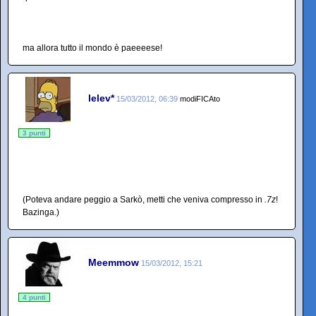
ma allora tutto il mondo è paeeeese!
lelev*
15/03/2012, 06:39
modiFICAto
3 punti
(Poteva andare peggio a Sarkò, metti che veniva compresso in
.7z
!
Bazinga.)
Meemmow
15/03/2012, 15:21
4 punti