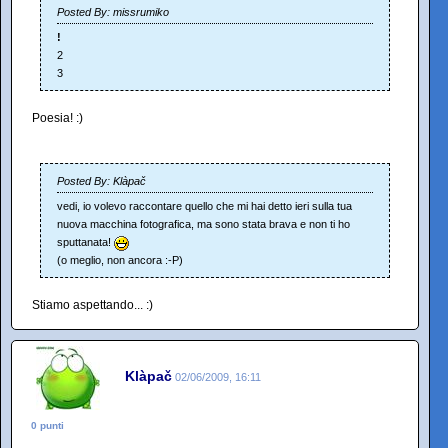
Posted By: missrumiko
!
2
3
Poesia! :)
Posted By: Klàpač
vedi, io volevo raccontare quello che mi hai detto ieri sulla tua
nuova macchina fotografica, ma sono stata brava e non ti ho
sputtanata!
(o meglio, non ancora :-P)
Stiamo aspettando... :)
Klàpač
02/06/2009, 16:11
0 punti