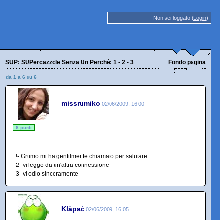
Non sei loggato (
Login
)
SUP: SUPercazzole Senza Un Perché
: 1 - 2 - 3
Fondo pagina
da 1 a 6 su 6
missrumiko
02/06/2009, 16:00
6 punti
!- Grumo mi ha gentilmente chiamato per salutare
2- vi leggo da un'altra connessione
3- vi odio sinceramente
Klàpač
02/06/2009, 16:05