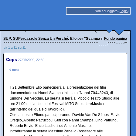
Non sei loggato (
Login
)
SUP: SUPercazzole Senza Un Perché
: Elio per "Svampa & Friends" al Fest
Fondo pagina
da 1 a 11 su 11
Cops
27/05/2009, 22:39
0 punti
Il 21 Settembre Elio parteciperà alla presentazione del film
documentario su Nanni Svampa intitolato “Nanni 70&#8243; di
Simone Del Vecchio. La serata si terrà al Piccolo Teatro Studio alle
ore 21:00 nell’ambito del Festival MITO SettembreMusica
(all’interno del quale ci lavoro io).
Oltre al nostro Elione parteciperanno: Davide Van De Sfroos, Flavio
Oreglio, Alberto Patrucco, i Gufi con Nanni Svampa, Lino Patruno,
Roberto Brivio, Enzo Iacchetti ed Antonio Mastino.
Introdurranno la serata Massimo Zanello (Assessore alle