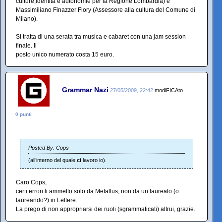
culture,identità e autonomie per la Regione Lombardia) e
Massimiliano Finazzer Flory (Assessore alla cultura del Comune di
Milano).
Si tratta di una serata tra musica e cabaret con una jam session
finale. Il
posto unico numerato costa 15 euro.
Grammar Nazi
27/05/2009, 22:42
modiFICAto
0 punti
Posted By: Cops
(all’interno del quale
ci
lavoro io).
Caro Cops,
certi errori li ammetto solo da Metallus, non da un laureato (o
laureando?) in Lettere.
La prego di non appropriarsi dei ruoli (sgrammaticati) altrui, grazie.