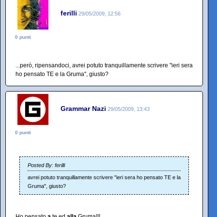
ferilli
29/05/2009, 12:56
0 punti
...però, ripensandoci, avrei potuto tranquillamente scrivere "ieri sera
ho pensato TE e la Gruma", giusto?
Grammar Nazi
29/05/2009, 13:43
0 punti
Posted By: ferilli
avrei potuto tranquillamente scrivere "ieri sera ho pensato TE e la
Gruma", giusto?
Ho pensato
a
te ed
alla
Gruma!!!