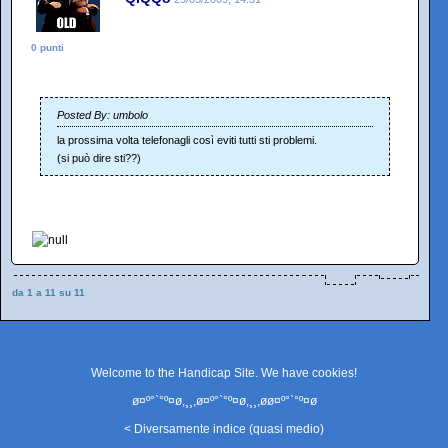
0 punti
Posted By: umbolo
la prossima volta telefonagli così eviti tutti sti problemi.
(si può dire sti??)
da 1 a 11 su 11
Welcome to the Handicap Site. We have
cookies
!
ø¤º°`°º¤ø,¸¸,ø¤º°`°º¤ø,¸¸,øø¤º°`°º¤ø
< Diversamente indice (quasi medio)