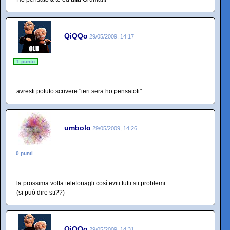
QiQQo
29/05/2009, 14:17
1 punto
avresti potuto scrivere "ieri sera ho pensatoti"
umbolo
29/05/2009, 14:26
0 punti
la prossima volta telefonagli così eviti tutti sti problemi.
(si può dire sti??)
QiQQo
29/05/2009, 14:31