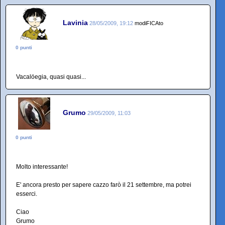
Lavinia
28/05/2009, 19:12
modiFICAto
0 punti
Vacalöegia, quasi quasi...
Grumo
29/05/2009, 11:03
0 punti
Molto interessante!
E' ancora presto per sapere cazzo farò il 21 settembre, ma potrei
esserci.
Ciao
Grumo