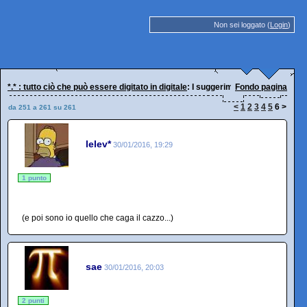
Non sei loggato (
Login
)
*.* : tutto ciò che può essere digitato in digitale
: I suggerimenti di google e gli 
Fondo pagina
<
1
2
3
4
5
6
>
da 251 a 261 su 261
lelev*
30/01/2016, 19:29
1 punto
(e poi sono io quello che caga il cazzo...)
sae
30/01/2016, 20:03
2 punti