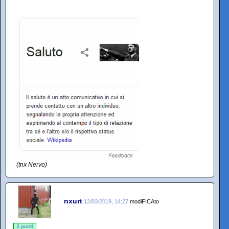
(tnx Nervo)
nxurt
12/03/2019, 14:27
modiFICAto
3 punti