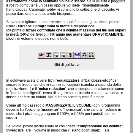
esattamente come lo sentivate voi nello stereo
. Se la qualità è peggiore,
il vostro computer è un cesso oppure voi siete irrimediabilmente
handicappati. Cambiate hobby, vi consiglio la collezione di caccole. Vi
posso dare una mano se avete bisogno...
Se volete migliorare ulteriormente la qualità della registrazione, potete
usare
i filtri che il programma vi mette a disposizione
.
Ma prima di filtrare
controllate che il volume massimo del file non superi
la metà (50%)
del livello: il
filtraggio può aumentare DRASTICAMENTE i
picchi di volume
, e questo non è bello.
I filtri di goldwave
In goldwave avete diversi filtri: l'
equalizzatore
, il "
bandpass-stop
" per
segare le frequenze che vi stanno sui coglioni (cambia a seconda della
registrazione...) e il "
noise reduction
", che si comporta esattamente come
le "bombe intelligenti": cerca di segare solo il fruscio e solo dove serve, e
finisce per fare un troiaio. Ma in fondo anche questo è amore.
Come ultimo passaggio
MASSIMIZZATE IL VOLUME
(ogni programma
decente ha l'opzione "
maximize
" o "
normalize
", che calibra il volume in
modo che i picchi raggiungano il 100%, o il 98% per i puristi del mio
cazzo).
Se volete, potete anche usare la cosiddetta "
compressione del volume
",
ovvero livellare il volume in modo che ci siano pochi sbalzi. Fate