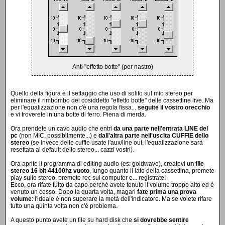
Anti "effetto botte" (per nastro)
Quello della figura è il settaggio che uso di solito sul mio stereo per
eliminare il rimbombo del cosiddetto "effetto botte" delle cassettine live. Ma
per l'equalizzazione non c'è una regola fissa...
seguite il vostro orecchio
e vi troverete in una botte di ferro. Piena di merda.
Ora prendete un cavo audio che entri
da una parte nell'entrata LINE del
pc
(non MIC, possibilmente...) e
dall'altra parte nell'uscita CUFFIE dello
stereo
(se invece delle cuffie usate l'aux/line out, l'equalizzazione sarà
resettata al default dello stereo... cazzi vostri).
Ora aprite il programma di editing audio (es: goldwave), createvi
un file
stereo 16 bit 44100hz vuoto
, lungo quanto il lato della cassettina, premete
play sullo stereo, premete rec sul computer e... registrate!
Ecco, ora rifate tutto da capo perché avete tenuto il volume troppo alto ed è
venuto un cesso. Dopo la quarta volta, magari
fate prima una prova
volume
: l'ideale è non superare la metà dell'indicatore. Ma se volete rifare
tutto una quinta volta non c'è problema.
A questo punto avete un file su hard disk che
si dovrebbe sentire