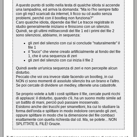
A questo punto di solito nella testa di qualche idiota si accende
una lampadina, ed arriva la domanda: "Ma io l'ho sempre fatto
con gli mp3 scaricati da internet, li ficco su cd audio senza
problemi, perché con il bootleg non funziona?"
Caro qualche idiota, dipende dai file! Le tracce registrate in
studio generalmente iniziano e finiscono con un silenzio.
Quindi, se gli ultimi millisecondi del file 1 ed i primi del file 2
sono silenziosi, abbiamo, in sequenza:
gli zeri del silenzio con cui si conclude "naturalmente" il
file 1
il "buco" che viene creato artificialmente al fondo del file
1, che è una sequenza di zeri
gli zeri del silenzio con cui inizia il file 2
Quindi avete un'unica sequenza di zeri e non percepite alcun
disturbo.
Peccato che voi ora invece state facendo un bootleg, in cui
NON ci sono momenti di assoluto silenzio tra un brano e l'altro.
Se poi cercate di dividere un medley, ottenete una catastrofe.
Se proprio volete a tutti i costi splittare il file, cercate punti ricchi
di applausi: il disturbo, quando c'è, ha un suono molto simile ad
un battito di mani, perciò può passare inosservato.
Esistono anche dei trucchi per smanettoni, tra cui lo studiare la
forma dell'onda e splittare in modo indolore cercando gli zeri,
oppure splittare in modo che la dimensione del file combaci
esattamente con quella richiesta dal cd. Ma, se potete... NON
SPLITTATE IL FILE! Grazie.