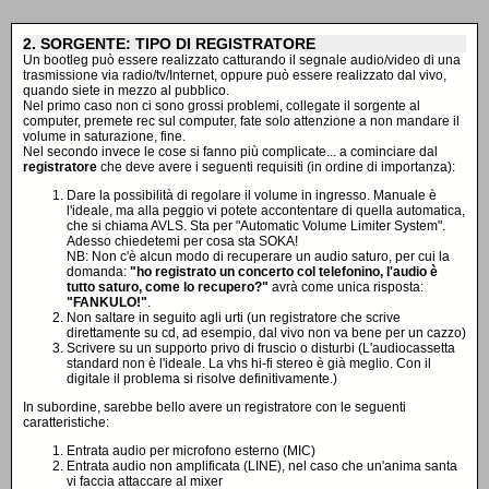
2. SORGENTE: TIPO DI REGISTRATORE
Un bootleg può essere realizzato catturando il segnale audio/video di una
trasmissione via radio/tv/Internet, oppure può essere realizzato dal vivo,
quando siete in mezzo al pubblico.
Nel primo caso non ci sono grossi problemi, collegate il sorgente al
computer, premete rec sul computer, fate solo attenzione a non mandare il
volume in saturazione, fine.
Nel secondo invece le cose si fanno più complicate... a cominciare dal
registratore
che deve avere i seguenti requisiti (in ordine di importanza):
Dare la possibilità di regolare il volume in ingresso. Manuale è
l'ideale, ma alla peggio vi potete accontentare di quella automatica,
che si chiama AVLS. Sta per "Automatic Volume Limiter System".
Adesso chiedetemi per cosa sta SOKA!
NB: Non c'è alcun modo di recuperare un audio saturo, per cui la
domanda:
"ho registrato un concerto col telefonino, l'audio è
tutto saturo, come lo recupero?"
avrà come unica risposta:
"FANKULO!"
.
Non saltare in seguito agli urti (un registratore che scrive
direttamente su cd, ad esempio, dal vivo non va bene per un cazzo)
Scrivere su un supporto privo di fruscio o disturbi (L'audiocassetta
standard non è l'ideale. La vhs hi-fi stereo è già meglio. Con il
digitale il problema si risolve definitivamente.)
In subordine, sarebbe bello avere un registratore con le seguenti
caratteristiche:
Entrata audio per microfono esterno (MIC)
Entrata audio non amplificata (LINE), nel caso che un'anima santa
vi faccia attaccare al mixer