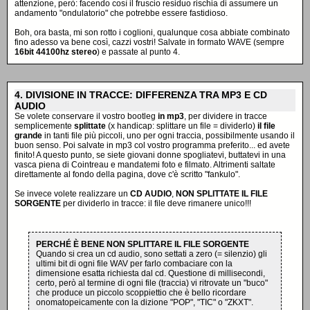
attenzione, però: facendo così il fruscio residuo rischia di assumere un
andamento "ondulatorio" che potrebbe essere fastidioso.
Boh, ora basta, mi son rotto i coglioni, qualunque cosa abbiate combinato
fino adesso va bene così, cazzi vostri! Salvate in formato WAVE (sempre
16bit 44100hz stereo
) e passate al punto 4.
4. DIVISIONE IN TRACCE: DIFFERENZA TRA MP3 E CD
AUDIO
Se volete conservare il vostro bootleg
in mp3
, per dividere in tracce
semplicemente
splittate
(x handicap: splittare un file = dividerlo)
il file
grande
in tanti file più piccoli, uno per ogni traccia, possibilmente usando il
buon senso. Poi salvate in mp3 col vostro programma preferito... ed avete
finito! A questo punto, se siete giovani donne spogliatevi, buttatevi in una
vasca piena di Cointreau e mandatemi foto e filmato. Altrimenti saltate
direttamente al fondo della pagina, dove c'è scritto "fankulo".
Se invece volete realizzare un
CD AUDIO
,
NON SPLITTATE IL FILE
SORGENTE
per dividerlo in tracce: il file deve rimanere unico!!!
PERCHÉ È BENE NON SPLITTARE IL FILE SORGENTE
Quando si crea un cd audio, sono settati a zero (= silenzio) gli
ultimi bit di ogni file WAV per farlo combaciare con la
dimensione esatta richiesta dal cd. Questione di millisecondi,
certo, però al termine di ogni file (traccia) vi ritrovate un "buco"
che produce un piccolo scoppiettio che è bello ricordare
onomatopeicamente con la dizione "POP", "TIC" o "ZKXT".