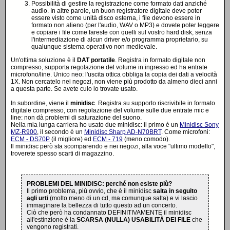
Possibilità di gestire la registrazione come formato dati anziché
audio. In altre parole, un buon registratore digitale deve poter
essere visto come unità disco esterna, i file devono essere in
formato non alieno (per l'audio, WAV o MP3) e dovete poter leggere
e copiare i file come fareste con quelli sul vostro hard disk, senza
l'intermediazione di alcun driver e/o programma proprietario, su
qualunque sistema operativo non medievale.
Un'ottima soluzione è il
DAT portatile
. Registra in formato digitale non
compresso, supporta regolazione del volume in ingresso ed ha entrate
microfono/line. Unico neo: l'uscita ottica obbliga la copia dei dati a velocità
1X. Non cercatelo nei negozi, non viene più prodotto da almeno dieci anni
a questa parte. Se avete culo lo trovate usato.
In subordine, viene il
minidisc
. Registra su supporto riscrivibile in formato
digitale compresso, con regolazione del volume sulle due entrate mic e
line: non dà problemi di saturazione del suono.
Nella mia lunga carriera ho usato due minidisc: il primo è un
Minidisc Sony
MZ-R900
, il secondo è un
Minidisc Sharp AD-N70BRT
. Come microfoni:
ECM - DS70P
(il migliore) ed
ECM - 719
(meno comodo).
Il minidisc però sta scomparendo e nei negozi, alla voce "ultimo modello",
troverete spesso scarti di magazzino.
PROBLEMI DEL MINIDISC: perché non esiste più?
Il primo problema, più ovvio, che è il minidisc
salta in seguito
agli urti
(molto meno di un cd, ma comunque salta) e vi lascio
immaginare la bellezza di tutto questo ad un concerto.
Ciò che però ha condannato DEFINITIVAMENTE il minidisc
all'estinzione è la
SCARSA (NULLA) USABILITÀ DEI FILE
che
vengono registrati.