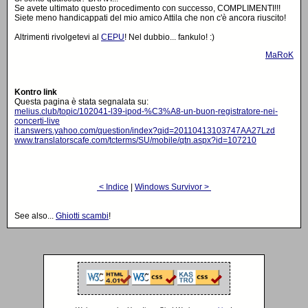
Se avete ultimato questo procedimento con successo, COMPLIMENTI!!!
Siete meno handicappati del mio amico Attila che non c'è ancora riuscito!
Altrimenti rivolgetevi al
CEPU
! Nel dubbio... fankulo! :)
MaRoK
Kontro link
Questa pagina è stata segnalata su:
melius.club/topic/102041-l39-ipod-%C3%A8-un-buon-registratore-nei-
concerti-live
it.answers.yahoo.com/question/index?qid=20110413103747AA27Lzd
www.translatorscafe.com/tcterms/SU/mobile/qtn.aspx?id=107210
< Indice
|
Windows Survivor >
See also...
Ghiotti scambi
!