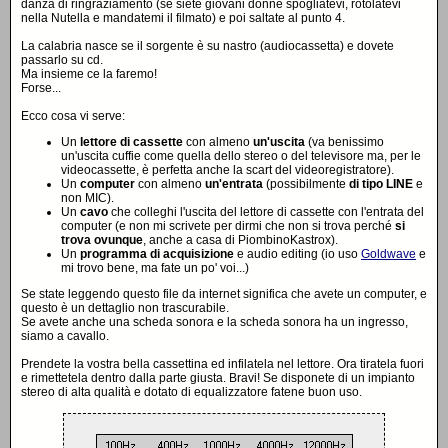
danza di ringraziamento (se siete giovani donne spogliatevi, rotolatevi
nella Nutella e mandatemi il filmato) e poi saltate al punto 4.
La calabria nasce se il sorgente è su nastro (audiocassetta) e dovete
passarlo su cd.
Ma insieme ce la faremo!
Forse...
Ecco cosa vi serve:
Un
lettore di cassette
con almeno
un'uscita
(va benissimo
un'uscita cuffie come quella dello stereo o del televisore ma, per le
videocassette, è perfetta anche la scart del videoregistratore).
Un
computer
con almeno
un'entrata
(possibilmente
di tipo LINE
e
non MIC).
Un
cavo
che colleghi l'uscita del lettore di cassette con l'entrata del
computer (e non mi scrivete per dirmi che non si trova perché
si
trova ovunque
, anche a casa di PiombinoKastrox).
Un
programma di acquisizione
e audio editing (io uso
Goldwave
e
mi trovo bene, ma fate un po' voi...)
Se state leggendo questo file da internet significa che avete un computer, e
questo è un dettaglio non trascurabile.
Se avete anche una scheda sonora e la scheda sonora ha un ingresso,
siamo a cavallo.
Prendete la vostra bella cassettina ed infilatela nel lettore. Ora tiratela fuori
e rimettetela dentro dalla parte giusta. Bravi! Se disponete di un impianto
stereo di alta qualità e dotato di equalizzatore fatene buon uso.