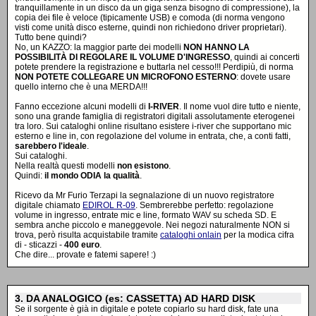
tranquillamente in un disco da un giga senza bisogno di compressione), la
copia dei file è veloce (tipicamente USB) e comoda (di norma vengono
visti come unità disco esterne, quindi non richiedono driver proprietari).
Tutto bene quindi?
No, un KAZZO: la maggior parte dei modelli
NON HANNO LA
POSSIBILITÀ DI REGOLARE IL VOLUME D'INGRESSO
, quindi ai concerti
potete prendere la registrazione e buttarla nel cesso!!! Perdipiù, di norma
NON POTETE COLLEGARE UN MICROFONO ESTERNO
: dovete usare
quello interno che è una MERDA!!!
Fanno eccezione alcuni modelli di
I-RIVER
. Il nome vuol dire tutto e niente,
sono una grande famiglia di registratori digitali assolutamente eterogenei
tra loro. Sui cataloghi online risultano esistere i-river che supportano mic
esterno e line in, con regolazione del volume in entrata, che, a conti fatti,
sarebbero l'ideale
.
Sui cataloghi.
Nella realtà questi modelli
non esistono
.
Quindi:
il mondo ODIA la qualità
.
Ricevo da Mr Furio Terzapi la segnalazione di un nuovo registratore
digitale chiamato
EDIROL R-09
. Sembrerebbe perfetto: regolazione
volume in ingresso, entrate mic e line, formato WAV su scheda SD. E
sembra anche piccolo e maneggevole. Nei negozi naturalmente NON si
trova, però risulta acquistabile tramite
cataloghi onlain
per la modica cifra
di - sticazzi -
400 euro
.
Che dire... provate e fatemi sapere! :)
3. DA ANALOGICO (es: CASSETTA) AD HARD DISK
Se il sorgente è già in digitale e potete copiarlo su hard disk, fate una