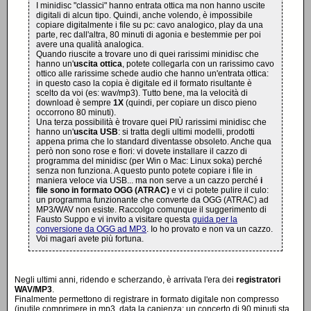
I minidisc "classici" hanno entrata ottica ma non hanno uscite
digitali di alcun tipo. Quindi, anche volendo, è impossibile
copiare digitalmente i file su pc: cavo analogico, play da una
parte, rec dall'altra, 80 minuti di agonia e bestemmie per poi
avere una qualità analogica.
Quando riuscite a trovare uno di quei rarissimi minidisc che
hanno un'
uscita ottica
, potete collegarla con un rarissimo cavo
ottico alle rarissime schede audio che hanno un'entrata ottica:
in questo caso la copia è digitale ed il formato risultante è
scelto da voi (es: wav/mp3). Tutto bene, ma la velocità di
download è sempre
1X
(quindi, per copiare un disco pieno
occorrono 80 minuti).
Una terza possibilità è trovare quei PIÙ rarissimi minidisc che
hanno un'
uscita USB
: si tratta degli ultimi modelli, prodotti
appena prima che lo standard diventasse obsoleto. Anche qua
però non sono rose e fiori: vi dovete installare il cazzo di
programma del minidisc (per Win o Mac: Linux soka) perché
senza non funziona. A questo punto potete copiare i file in
maniera veloce via USB... ma non serve a un cazzo perché
i
file sono in formato OGG (ATRAC)
e vi ci potete pulire il culo:
un programma funzionante che converte da OGG (ATRAC) ad
MP3/WAV non esiste. Raccolgo comunque il suggerimento di
Fausto Suppo e vi invito a visitare questa
guida per la
conversione da OGG ad MP3
. Io ho provato e non va un cazzo.
Voi magari avete più fortuna.
Negli ultimi anni, ridendo e scherzando, è arrivata l'era dei
registratori
WAV/MP3
.
Finalmente permettono di registrare in formato digitale non compresso
(inutile comprimere in mp3, data la capienza: un concerto di 90 minuti sta