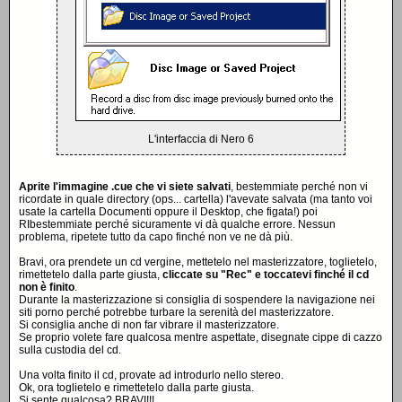
L'interfaccia di Nero 6
Aprite l'immagine .cue che vi siete salvati
, bestemmiate perché non vi
ricordate in quale directory (ops... cartella) l'avevate salvata (ma tanto voi
usate la cartella Documenti oppure il Desktop, che figata!) poi
RIbestemmiate perché sicuramente vi dà qualche errore. Nessun
problema, ripetete tutto da capo finché non ve ne dà più.
Bravi, ora prendete un cd vergine, mettetelo nel masterizzatore, toglietelo,
rimettetelo dalla parte giusta,
cliccate su "Rec" e toccatevi finché il cd
non è finito
.
Durante la masterizzazione si consiglia di sospendere la navigazione nei
siti porno perché potrebbe turbare la serenità del masterizzatore.
Si consiglia anche di non far vibrare il masterizzatore.
Se proprio volete fare qualcosa mentre aspettate, disegnate cippe di cazzo
sulla custodia del cd.
Una volta finito il cd, provate ad introdurlo nello stereo.
Ok, ora toglietelo e rimettetelo dalla parte giusta.
Si sente qualcosa? BRAVI!!!