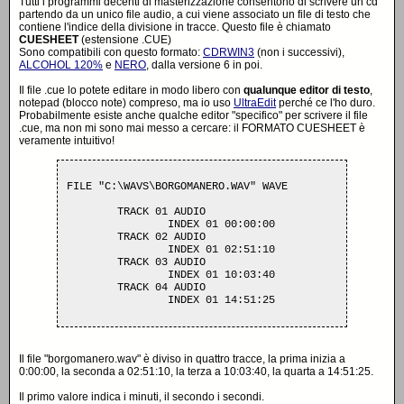
Tutti i programmi decenti di masterizzazione consentono di scrivere un cd
partendo da un unico file audio, a cui viene associato un file di testo che
contiene l'indice della divisione in tracce. Questo file è chiamato
CUESHEET
(estensione .CUE)
Sono compatibili con questo formato:
CDRWIN3
(non i successivi),
ALCOHOL 120%
e
NERO
, dalla versione 6 in poi.
Il file .cue lo potete editare in modo libero con
qualunque editor di testo
,
notepad (blocco note) compreso, ma io uso
UltraEdit
perché ce l'ho duro.
Probabilmente esiste anche qualche editor "specifico" per scrivere il file
.cue, ma non mi sono mai messo a cercare: il FORMATO CUESHEET è
veramente intuitivo!
FILE "C:\WAVS\BORGOMANERO.WAV" WAVE
	TRACK 01 AUDIO

		INDEX 01 00:00:00

	TRACK 02 AUDIO

		INDEX 01 02:51:10

	TRACK 03 AUDIO

		INDEX 01 10:03:40

	TRACK 04 AUDIO

Il file "borgomanero.wav" è diviso in quattro tracce, la prima inizia a
0:00:00, la seconda a 02:51:10, la terza a 10:03:40, la quarta a 14:51:25.
Il primo valore indica i minuti, il secondo i secondi.