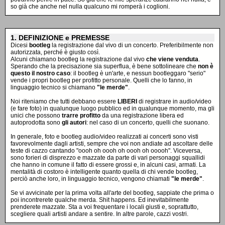
so già che anche nel nulla qualcuno mi romperà i coglioni.
1. DEFINIZIONE e PREMESSE
Dicesi
bootleg
la registrazione dal vivo di un concerto. Preferibilmente non
autorizzata, perché è giusto così.
Alcuni chiamano bootleg la registrazione dal vivo
che viene venduta
.
Sperando che la precisazione sia superflua, è bene sottolineare che
non è
questo il nostro caso
: il bootleg è un'arte, e nessun bootleggaro "serio"
vende i propri bootleg per profitto personale. Quelli che lo fanno, in
linguaggio tecnico si chiamano
"le merde"
.
Noi riteniamo che tutti debbano essere
LIBERI
di registrare in audio/video
(e fare foto) in qualunque luogo pubblico ed in qualunque momento, ma gli
unici che possono
trarre profitto
da una registrazione libera ed
autoprodotta sono
gli autori
: nel caso di un concerto, quelli che suonano.
In generale, foto e bootleg audio/video realizzati ai concerti sono visti
favorevolmente dagli artisti, sempre che voi non andiate ad ascoltare delle
teste di cazzo cantando "oooh oh oooh oh oooh oh ooooh". Viceversa,
sono forieri di disprezzo e mazzate da parte di vari personaggi squallidi
che hanno in comune il fatto di essere grossi e, in alcuni casi, armati. La
mentalità di costoro è intelligente quanto quella di chi vende bootleg,
perciò anche loro, in linguaggio tecnico, vengono chiamati
"le merde"
.
Se vi avvicinate per la prima volta all'arte del bootleg, sappiate che prima o
poi incontrerete qualche merda. Shit happens. Ed inevitabilmente
prenderete mazzate. Sta a voi frequentare i locali giusti e, soprattutto,
scegliere quali artisti andare a sentire. In altre parole, cazzi vostri.