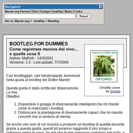
Navigatore
Marok.org
Farinei
Elio
Cumpa
Inutility
Buko
Links
Sei in:
Marok.org
>
Inutility
>
Bootleg
BOOTLEG FOR DUMMIES
Come registrare musica dal vivo...
e quelle cose lì
Autore: MaRoK - 14/3/2001
Versione: 2.3 - Last update: 7/7/2006
Cari bootleggari, cari handicappati, benvenuti
nella guida al bootleg del Dottor Marok!
OrtoMio cover
Questa guida è stata scritta per disperazione.
by
Grumo
La mia.
Obiettivi:
Disperdere il gregge di diversamente intelligenti che mi chiede
come si realizzano i bootleg.
Disboscare la piantagione di diversamente capaci che mi manda
concerti che si sentono di merda.
Se anche uno solo di voi riuscirà a produrre un bootleg di qualità decente
grazie a questa guida, questi bit avranno raggiunto il loro scopo e
potranno perire in pace. So già che le mie speranze cadranno nel nulla, e