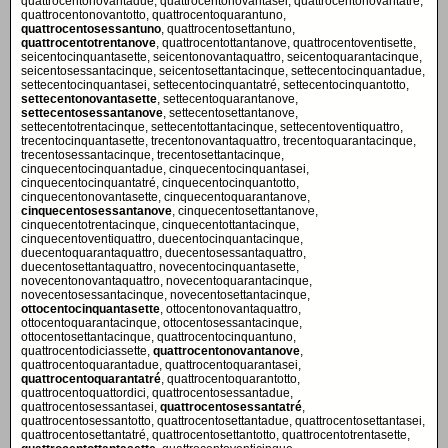
quattrocentonovantadue, quattrocentonovantasei, quattrocentonovantatré,
quattrocentonovantotto, quattrocentoquarantuno,
quattrocentosessantuno
, quattrocentosettantuno,
quattrocentotrentanove
, quattrocentottantanove, quattrocentoventisette,
seicentocinquantasette, seicentonovantaquattro, seicentoquarantacinque,
seicentosessantacinque, seicentosettantacinque, settecentocinquantadue,
settecentocinquantasei, settecentocinquantatré, settecentocinquantotto,
settecentonovantasette
, settecentoquarantanove,
settecentosessantanove
, settecentosettantanove,
settecentotrentacinque, settecentottantacinque, settecentoventiquattro,
trecentocinquantasette, trecentonovantaquattro, trecentoquarantacinque,
trecentosessantacinque, trecentosettantacinque,
cinquecentocinquantadue, cinquecentocinquantasei,
cinquecentocinquantatré, cinquecentocinquantotto,
cinquecentonovantasette, cinquecentoquarantanove,
cinquecentosessantanove
, cinquecentosettantanove,
cinquecentotrentacinque, cinquecentottantacinque,
cinquecentoventiquattro, duecentocinquantacinque,
duecentoquarantaquattro, duecentosessantaquattro,
duecentosettantaquattro, novecentocinquantasette,
novecentonovantaquattro, novecentoquarantacinque,
novecentosessantacinque, novecentosettantacinque,
ottocentocinquantasette
, ottocentonovantaquattro,
ottocentoquarantacinque, ottocentosessantacinque,
ottocentosettantacinque, quattrocentocinquantuno,
quattrocentodiciassette,
quattrocentonovantanove
,
quattrocentoquarantadue, quattrocentoquarantasei,
quattrocentoquarantatré
, quattrocentoquarantotto,
quattrocentoquattordici, quattrocentosessantadue,
quattrocentosessantasei,
quattrocentosessantatré
,
quattrocentosessantotto, quattrocentosettantadue, quattrocentosettantasei,
quattrocentosettantatré, quattrocentosettantotto, quattrocentotrentasette,