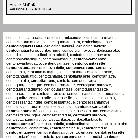
Autore: MaRoK
Versione 1.0 - 8/10/2009.
cento, centocinquanta, centocinquantacinque, centocinquantadue,
centocinquantanove, centocinquantaquattro, centocinquantasei,
centocinquantasette
, centocinquantatré, centocinquantotto,
centocinquantuno
, centocinque, centodiciannove, centodiciassette,
centodiciotto, centodieci, centododici, centodue, centonovanta,
centonovantacinque, centonovantadue,
centonovantanove
,
centonovantaquattro, centonovantasei,
centonovantasette
,
centonovantatré
, centonovantotto,
centonovantuno
, centonove,
centottanta, centottantacinque, centottantadue, centottantanove,
centottantaquattro, centottantasei, centottantasette, centottantatré,
centottantotto,
centottantuno
, centotto, centoquaranta,
centoquarantacinque, centoquarantadue,
centoquarantanove
,
centoquarantaquattro, centoquarantasei, centoquarantasette,
centoquarantatré, centoquarantotto, centoquarantuno, centoquattordici,
centoquattro, centoquindici, centosedici, centosei, centosessanta,
centosessantacinque, centosessantadue, centosessantanove,
centosessantaquattro, centosessantasei,
centosessantasette
,
centosessantatré
, centosessantotto, centosessantuno, centosettanta,
centosettantacinque, centosettantadue,
centosettantanove
,
centosettantaquattro, centosettantasei, centosettantasette,
centosettantatré
, centosettantotto, centosettantuno, centosette, centotre,
centotredici
, centotrenta, centotrentacinque, centotrentadue,
centotrentanove
, centotrentaquattro, centotrentasei,
centotrentasette
,
centotrentatré, centotrentotto,
centotrentuno
, centoundici, centouno,