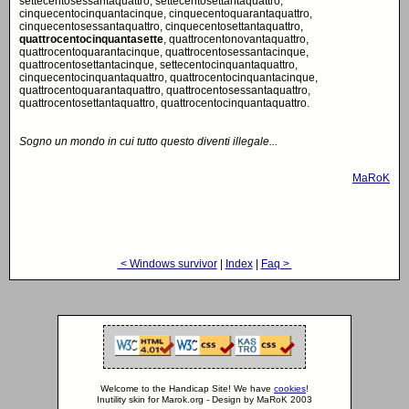
settecentosessantaquattro, settecentosettantaquattro,
cinquecentocinquantacinque, cinquecentoquarantaquattro,
cinquecentosessantaquattro, cinquecentosettantaquattro,
quattrocentocinquantasette
, quattrocentonovantaquattro,
quattrocentoquarantacinque, quattrocentosessantacinque,
quattrocentosettantacinque, settecentocinquantaquattro,
cinquecentocinquantaquattro, quattrocentocinquantacinque,
quattrocentoquarantaquattro, quattrocentosessantaquattro,
quattrocentosettantaquattro, quattrocentocinquantaquattro.
Sogno un mondo in cui tutto questo diventi illegale...
MaRoK
< Windows survivor
|
Index
|
Faq >
Welcome to the Handicap Site! We have
cookies
!
Inutility skin for Marok.org - Design by MaRoK 2003