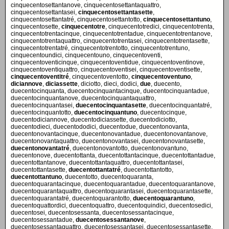
cinquecentosettantanove, cinquecentosettantaquattro,
cinquecentosettantasei,
cinquecentosettantasette
,
cinquecentosettantatré, cinquecentosettantotto,
cinquecentosettantuno
,
cinquecentosette,
cinquecentotre
, cinquecentotredici, cinquecentotrenta,
cinquecentotrentacinque, cinquecentotrentadue, cinquecentotrentanove,
cinquecentotrentaquattro, cinquecentotrentasei, cinquecentotrentasette,
cinquecentotrentatré, cinquecentotrentotto, cinquecentotrentuno,
cinquecentoundici, cinquecentouno, cinquecentoventi,
cinquecentoventicinque, cinquecentoventidue, cinquecentoventinove,
cinquecentoventiquattro, cinquecentoventisei, cinquecentoventisette,
cinquecentoventitré
, cinquecentoventotto,
cinquecentoventuno
,
diciannove
,
diciassette
, diciotto, dieci, dodici,
due
, duecento,
duecentocinquanta, duecentocinquantacinque, duecentocinquantadue,
duecentocinquantanove, duecentocinquantaquattro,
duecentocinquantasei,
duecentocinquantasette
, duecentocinquantatré,
duecentocinquantotto,
duecentocinquantuno
, duecentocinque,
duecentodiciannove, duecentodiciassette, duecentodiciotto,
duecentodieci, duecentododici, duecentodue, duecentonovanta,
duecentonovantacinque, duecentonovantadue, duecentonovantanove,
duecentonovantaquattro, duecentonovantasei, duecentonovantasette,
duecentonovantatré
, duecentonovantotto, duecentonovantuno,
duecentonove, duecentottanta, duecentottantacinque, duecentottantadue,
duecentottantanove, duecentottantaquattro, duecentottantasei,
duecentottantasette,
duecentottantatré
, duecentottantotto,
duecentottantuno
, duecentotto, duecentoquaranta,
duecentoquarantacinque, duecentoquarantadue, duecentoquarantanove,
duecentoquarantaquattro, duecentoquarantasei, duecentoquarantasette,
duecentoquarantatré, duecentoquarantotto,
duecentoquarantuno
,
duecentoquattordici, duecentoquattro, duecentoquindici, duecentosedici,
duecentosei, duecentosessanta, duecentosessantacinque,
duecentosessantadue,
duecentosessantanove
,
duecentosessantaquattro, duecentosessantasei, duecentosessantasette,