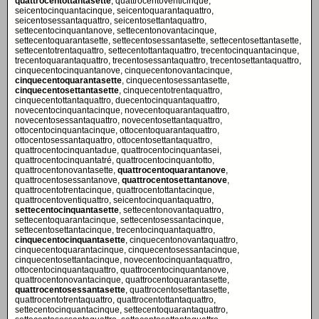
quattrocentottantasette
, quattrocentoventicinque,
seicentocinquantacinque, seicentoquarantaquattro,
seicentosessantaquattro, seicentosettantaquattro,
settecentocinquantanove, settecentonovantacinque,
settecentoquarantasette, settecentosessantasette, settecentosettantasette,
settecentotrentaquattro, settecentottantaquattro, trecentocinquantacinque,
trecentoquarantaquattro, trecentosessantaquattro, trecentosettantaquattro,
cinquecentocinquantanove, cinquecentonovantacinque,
cinquecentoquarantasette
, cinquecentosessantasette,
cinquecentosettantasette
, cinquecentotrentaquattro,
cinquecentottantaquattro, duecentocinquantaquattro,
novecentocinquantacinque, novecentoquarantaquattro,
novecentosessantaquattro, novecentosettantaquattro,
ottocentocinquantacinque, ottocentoquarantaquattro,
ottocentosessantaquattro, ottocentosettantaquattro,
quattrocentocinquantadue, quattrocentocinquantasei,
quattrocentocinquantatré, quattrocentocinquantotto,
quattrocentonovantasette,
quattrocentoquarantanove
,
quattrocentosessantanove,
quattrocentosettantanove
,
quattrocentotrentacinque, quattrocentottantacinque,
quattrocentoventiquattro, seicentocinquantaquattro,
settecentocinquantasette
, settecentonovantaquattro,
settecentoquarantacinque, settecentosessantacinque,
settecentosettantacinque, trecentocinquantaquattro,
cinquecentocinquantasette
, cinquecentonovantaquattro,
cinquecentoquarantacinque, cinquecentosessantacinque,
cinquecentosettantacinque, novecentocinquantaquattro,
ottocentocinquantaquattro, quattrocentocinquantanove,
quattrocentonovantacinque, quattrocentoquarantasette,
quattrocentosessantasette
, quattrocentosettantasette,
quattrocentotrentaquattro, quattrocentottantaquattro,
settecentocinquantacinque, settecentoquarantaquattro,