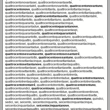
quattrocentonovantasei, quattrocentonovantasette,
quattrocentonovantatré, quattrocentonovantotto,
quattrocentonovantuno
,
quattrocentonove
, quattrocentottanta, quattrocentottantacinque,
quattrocentottantadue, quattrocentottantanove, quattrocentottantaquattro,
quattrocentottantasei,
quattrocentottantasette
, quattrocentottantatré,
quattrocentottantotto, quattrocentottantuno, quattrocentotto,
quattrocentoquaranta, quattrocentoquarantacinque,
quattrocentoquarantadue,
quattrocentoquarantanove
,
quattrocentoquarantaquattro, quattrocentoquarantasei,
quattrocentoquarantasette,
quattrocentoquarantatré
,
quattrocentoquarantotto, quattrocentoquarantuno, quattrocentoquattordici,
quattrocentoquattro, quattrocentoquindici, quattrocentosedici,
quattrocentosei, quattrocentosessanta, quattrocentosessantacinque,
quattrocentosessantadue, quattrocentosessantanove,
quattrocentosessantaquattro, quattrocentosessantasei,
quattrocentosessantasette
,
quattrocentosessantatré
,
quattrocentosessantotto,
quattrocentosessantuno
, quattrocentosettanta,
quattrocentosettantacinque, quattrocentosettantadue,
quattrocentosettantanove
, quattrocentosettantaquattro,
quattrocentosettantasei, quattrocentosettantasette, quattrocentosettantatré,
quattrocentosettantotto, quattrocentosettantuno, quattrocentosette,
quattrocentotre, quattrocentotredici, quattrocentotrenta,
quattrocentotrentacinque, quattrocentotrentadue,
quattrocentotrentanove
,
quattrocentotrentaquattro, quattrocentotrentasei, quattrocentotrentasette,
quattrocentotrentatré
, quattrocentotrentotto,
quattrocentotrentuno
,
quattrocentoundici,
quattrocentouno
, quattrocentoventi,
quattrocentoventicinque, quattrocentoventidue, quattrocentoventinove,
quattrocentoventiquattro, quattrocentoventisei, quattrocentoventisette,
quattrocentoventitré, quattrocentoventotto,
quattrocentoventuno
, quindici,
sedici, sei, seicento, seicentocinquanta, seicentocinquantacinque,
seicentocinquantadue,
seicentocinquantanove
,
seicentocinquantaquattro, seicentocinquantasei, seicentocinquantasette,