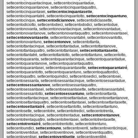
settecentocinquantacinque, settecentocinquantadue,
settecentocinquantanove, settecentocinquantaquattro,
settecentocinquantasei,
settecentocinquantasette
,
settecentocinquantatré, settecentocinquantotto,
settecentocinquantuno
,
settecentocinque,
settecentodiciannove
, settecentodiciassette,
settecentodiciotto, settecentodieci, settecentododici, settecentodue,
settecentonovanta, settecentonovantacinque, settecentonovantadue,
settecentonovantanove, settecentonovantaquattro, settecentonovantasei,
settecentonovantasette
, settecentonovantatré, settecentonovantotto,
settecentonovantuno,
settecentonove
, settecentottanta,
settecentottantacinque, settecentottantadue, settecentottantanove,
settecentottantaquattro, settecentottantasei,
settecentottantasette
,
settecentottantatré, settecentottantotto, settecentottantuno, settecentotto,
settecentoquaranta, settecentoquarantacinque, settecentoquarantadue,
settecentoquarantanove, settecentoquarantaquattro,
settecentoquarantasei, settecentoquarantasette,
settecentoquarantatré
,
settecentoquarantotto, settecentoquarantuno, settecentoquattordici,
settecentoquattro, settecentoquindici, settecentosedici, settecentosei,
settecentosessanta, settecentosessantacinque, settecentosessantadue,
settecentosessantanove
, settecentosessantaquattro,
settecentosessantasei, settecentosessantasette, settecentosessantatré,
settecentosessantotto,
settecentosessantuno
, settecentosettanta,
settecentosettantacinque, settecentosettantadue, settecentosettantanove,
settecentosettantaquattro, settecentosettantasei, settecentosettantasette,
settecentosettantatré
, settecentosettantotto, settecentosettantuno,
settecentosette, settecentotre, settecentotredici, settecentotrenta,
settecentotrentacinque, settecentotrentadue,
settecentotrentanove
,
settecentotrentaquattro, settecentotrentasei, settecentotrentasette,
settecentotrentatré
, settecentotrentotto, settecentotrentuno,
settecentoundici,
settecentouno
, settecentoventi, settecentoventicinque,
settecentoventidue, settecentoventinove, settecentoventiquattro,
settecentoventisei,
settecentoventisette
, settecentoventitré,