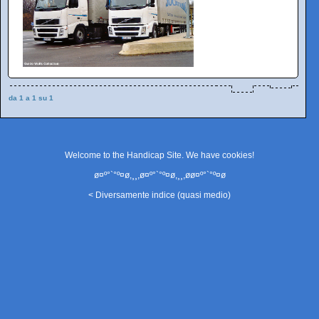
da 1 a 1 su 1
Welcome to the Handicap Site. We have
cookies
!
ø¤º°`°º¤ø,¸¸,ø¤º°`°º¤ø,¸¸,øø¤º°`°º¤ø
< Diversamente indice (quasi medio)