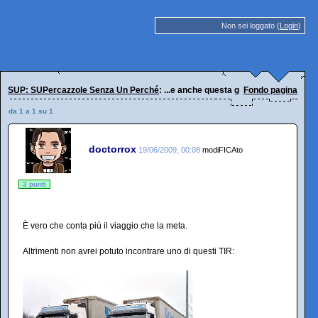
Non sei loggato (
Login
)
SUP: SUPercazzole Senza Un Perché
: ...e anche questa giornata è servita a
Fondo pagina
da 1 a 1 su 1
doctorrox
19/06/2009, 00:08
modiFICAto
3 punti
È vero che conta più il viaggio che la meta.
Altrimenti non avrei potuto incontrare uno di questi TIR: