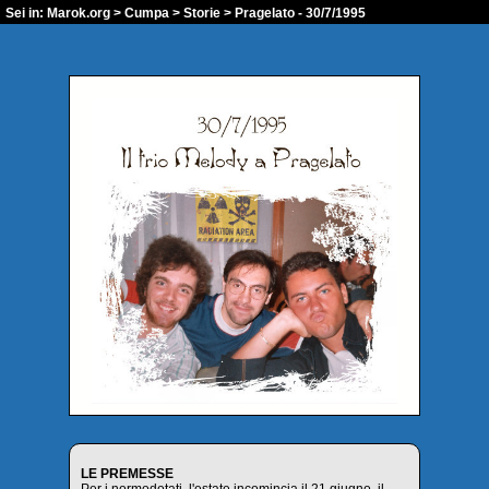
Sei in:
Marok.org
>
Cumpa
>
Storie
> Pragelato - 30/7/1995
LE PREMESSE