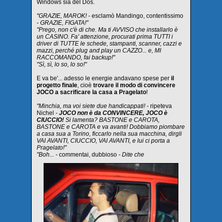
Windows sia del Dos.
"GRAZIE, MAROK!
- esclamò Mandingo, contentissimo
- GRAZIE, FIGATA!"
"Prego, non c'è di che. Ma ti AVVISO che installarlo è
un CASINO. Fa' attenzione, procurati prima TUTTI i
driver di TUTTE le schede, stampanti, scanner, cazzi e
mazzi, perché plug and play un CAZZO... e, MI
RACCOMANDO, fai backup!"
"Sì, sì, lo so, lo so!"
E va be'... adesso le energie andavano spese per
il
progetto finale
, cioè
trovare il modo di convincere
JOCO a sacrificare la casa a Pragelato
!
"Minchia, ma voi siete due handicappati! -
ripeteva
Nichel
-
JOCO non è da CONVINCERE, JOCO è
CIUCCIO!
Si lamenta? BASTONE e CAROTA,
BASTONE e CAROTA e va avanti! Dobbiamo piombare
a casa sua a Torino, ficcarlo nella sua macchina, dirgli
VAI AVANTI, CIUCCIO, VAI AVANTI, e lui ci porta a
Pragelato!"
"Boh... -
commentai, dubbioso
- Dite che