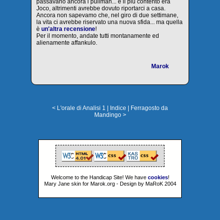
passavano ancora i pullman... e il più contento era
Joco, altrimenti avrebbe dovuto riportarci a casa.
Ancora non sapevamo che, nel giro di due settimane,
la vita ci avrebbe riservato una nuova sfida... ma quella
è
un'altra recensione
!
Per il momento, andate tutti montanamente ed
alienamente affankulo.
Marok
< L'orale di Analisi 1
|
Indice
|
Ferragosto da
Mandingo >
Welcome to the Handicap Site! We have
cookies
!
Mary Jane skin for Marok.org - Design by MaRoK 2004