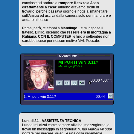
convinse ad andare a
rompere il cazzo a Joco
direttamente a casa
: almeno eravamo sicuri di
trovarlo, perché passava giorno e notte a smanettare
sull'Amiga ed usciva dalla camera solo per mangiare e
andare al cesso.
Prima, però, telefonai a
Mandingo
... e mi rispose il
fratello, Birillo, dicendo che l'essere
era in montagna a
Rubiana, CON IL COMPUTER
, e fino a settembre non
sarebbe sceso per nessun motivo MAI. Peccato.
MI PORTI WIN 3.11?
Mandingo (768k)
00:00 / 00:44
1. Mi porti win 3.11?
00:44
Lunedi 24 - ASSISTENZA TECNICA
Lunedì mi alzai come sempre all'alba, mezzogiorno, e
trovai un messaggio in segreteria:
"Ciao Marok! Mi puoi
portare per piacere, guar... è una cosa veramente