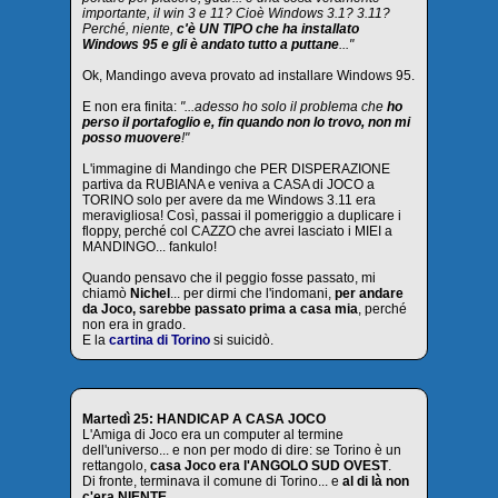
importante, il win 3 e 11? Cioè Windows 3.1? 3.11?
Perché, niente,
c'è UN TIPO che ha installato
Windows 95 e gli è andato tutto a puttane
..."
Ok, Mandingo aveva provato ad installare Windows 95.
E non era finita:
"...adesso ho solo il problema che
ho
perso il portafoglio e, fin quando non lo trovo, non mi
posso muovere
!"
L'immagine di Mandingo che PER DISPERAZIONE
partiva da RUBIANA e veniva a CASA di JOCO a
TORINO solo per avere da me Windows 3.11 era
meravigliosa! Così, passai il pomeriggio a duplicare i
floppy, perché col CAZZO che avrei lasciato i MIEI a
MANDINGO... fankulo!
Quando pensavo che il peggio fosse passato, mi
chiamò
Nichel
... per dirmi che l'indomani,
per andare
da Joco, sarebbe passato prima a casa mia
, perché
non era in grado.
E la
cartina di Torino
si suicidò.
Martedì 25: HANDICAP A CASA JOCO
L'Amiga di Joco era un computer al termine
dell'universo... e non per modo di dire: se Torino è un
rettangolo,
casa Joco era l'ANGOLO SUD OVEST
.
Di fronte, terminava il comune di Torino... e
al di là non
c'era NIENTE
.