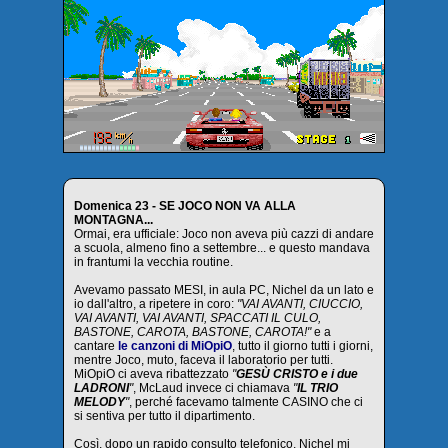
Domenica 23 - SE JOCO NON VA ALLA
MONTAGNA...
Ormai, era ufficiale: Joco non aveva più cazzi di andare
a scuola, almeno fino a settembre... e questo mandava
in frantumi la vecchia routine.
Avevamo passato MESI, in aula PC, Nichel da un lato e
io dall'altro, a ripetere in coro:
"VAI AVANTI, CIUCCIO,
VAI AVANTI, VAI AVANTI, SPACCATI IL CULO,
BASTONE, CAROTA, BASTONE, CAROTA!"
e a
cantare
le canzoni di MiOpiO
, tutto il giorno tutti i giorni,
mentre Joco, muto, faceva il laboratorio per tutti.
MiOpiO ci aveva ribattezzato
"
GESÙ CRISTO e i due
LADRONI
"
, McLaud invece ci chiamava
"
IL TRIO
MELODY
"
, perché facevamo talmente CASINO che ci
si sentiva per tutto il dipartimento.
Così, dopo un rapido consulto telefonico, Nichel mi