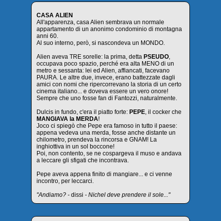
CASA ALIEN
All'apparenza, casa Alien sembrava un normale
appartamento di un anonimo condominio di montagna
anni 60.
Al suo interno, però, si nascondeva un MONDO.
Alien aveva TRE sorelle: la prima, detta
PSEUDO
,
occupava poco spazio, perché era alta MENO di un
metro e sessanta: lei ed Alien, affiancati, facevano
PAURA. Le altre due, invece, erano battezzate dagli
amici con nomi che ripercorrevano la storia di un certo
cinema italiano... e doveva essere un vero onore!
Sempre che uno fosse fan di Fantozzi, naturalmente.
Dulcis in fundo, c'era il piatto forte:
PEPE
, il cocker che
MANGIAVA la MERDA
!
Joco ci spiegò che Pepe era famoso in tutto il paese:
appena vedeva una merda, fosse anche distante un
chilometro, prendeva la rincorsa e GNAM! La
inghiottiva in un sol boccone!
Poi, non contento, se ne cospargeva il muso e andava
a leccare gli sfigati che incontrava.
Pepe aveva appena finito di mangiare... e ci venne
incontro, per leccarci.
"Andiamo? -
dissi
- Nichel deve prendere il sole..."