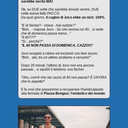
sarebbe uscito MAI
.
Ok, su DUE volte che sarebbe dovuto venire, DUE
volte aveva fatto PACCO.
Da quel giorno,
il cugino di Joco ebbe un nick: 100%
.
"E di Nichel? -
chiesi
- Hai notizie?"
"Boh... -
rispose Joco
- So che veniva col 40... si vede
che di domenica passa meno..."
"Il 40???"
"Sì... perché?"
"
IL 40 NON PASSA DI DOMENICA, CAZZO!!!
"
Joco scoppiò a ridere ed esclamò con fare sicuro:
"Boh... dai, tra un attimo andiamo a cercarlo!"
Dopo 20 minuti, l'attimo di Joco non era ancora
passato... e squillò il telefono: era Nichel.
"Ohu, com'è che sto cazzo di 40 non passa? È UN'ORA
che lo aspetto!"
E fu così che passammo a recuperare l'handicappato
alla fermata di
Piazza Bengasi
,
l'ombelico del mondo
.