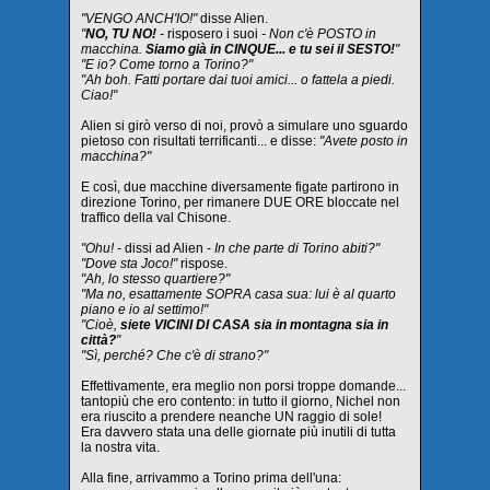
"VENGO ANCH'IO!"
disse Alien.
"
NO, TU NO!
-
risposero i suoi
- Non c'è POSTO in
macchina.
Siamo già in CINQUE... e tu sei il SESTO!
"
"E io? Come torno a Torino?"
"Ah boh. Fatti portare dai tuoi amici... o fattela a piedi.
Ciao!"
Alien si girò verso di noi, provò a simulare uno sguardo
pietoso con risultati terrificanti... e disse:
"Avete posto in
macchina?"
E così, due macchine diversamente figate partirono in
direzione Torino, per rimanere DUE ORE bloccate nel
traffico della val Chisone.
"Ohu! -
dissi ad Alien -
In che parte di Torino abiti?"
"Dove sta Joco!"
rispose.
"Ah, lo stesso quartiere?"
"Ma no, esattamente SOPRA casa sua: lui è al quarto
piano e io al settimo!"
"Cioè,
siete VICINI DI CASA sia in montagna sia in
città?
"
"Sì, perché? Che c'è di strano?"
Effettivamente, era meglio non porsi troppe domande...
tantopiù che ero contento: in tutto il giorno, Nichel non
era riuscito a prendere neanche UN raggio di sole!
Era davvero stata una delle giornate più inutili di tutta
la nostra vita.
Alla fine, arrivammo a Torino prima dell'una: