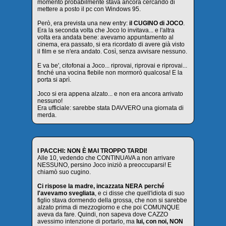
momento probabilmente stava ancora cercando di
mettere a posto il pc con Windows 95.
Però, era prevista una new entry:
il CUGINO di JOCO
.
Era la seconda volta che Joco lo invitava... e l'altra
volta era andata bene: avevamo appuntamento al
cinema, era passato, si era ricordato di avere già visto
il film e se n'era andato. Così, senza avvisare nessuno.
E va be', citofonai a Joco... riprovai, riprovai e riprovai...
finché una vocina flebile non mormorò qualcosa! E la
porta si aprì.
Joco si era appena alzato... e non era ancora arrivato
nessuno!
Era ufficiale: sarebbe stata DAVVERO una giornata di
merda.
I PACCHI: NON È MAI TROPPO TARDI!
Alle 10, vedendo che CONTINUAVA a non arrivare
NESSUNO, persino Joco iniziò a preoccuparsi! E
chiamò suo cugino.
Ci rispose la madre, incazzata NERA perché
l'avevamo svegliata
, e ci disse che quell'idiota di suo
figlio stava dormendo della grossa, che non si sarebbe
alzato prima di mezzogiorno e che poi COMUNQUE
aveva da fare. Quindi, non sapeva dove CAZZO
avessimo intenzione di portarlo, ma
lui, con noi, NON