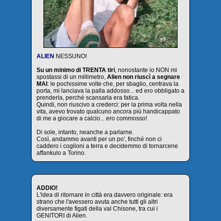
ALIEN
NESSUNO!
Su un minimo di TRENTA tiri
, nonostante io NON mi
spostassi di un millimetro,
Alien non riuscì a segnare
MAI
: le pochissime volte che, per sbaglio, centrava la
porta, mi lanciava la palla addosso... ed ero obbligato a
prenderla, perché scansarla era fatica.
Quindi, non riuscivo a crederci: per la prima volta nella
vita, avevo trovato qualcuno ancora più handicappato
di me a giocare a calcio... ero commosso!
Di sole, intanto, neanche a parlarne.
Così, andammo avanti per un po', finché non ci
caddero i coglioni a terra e decidemmo di tornarcene
affankulo a Torino.
ADDIO!
L'idea di ritornare in città era davvero originale: era
strano che l'avessero avuta anche tutti gli altri
diversamente figati della val Chisone, tra cui i
GENITORI di Alien.