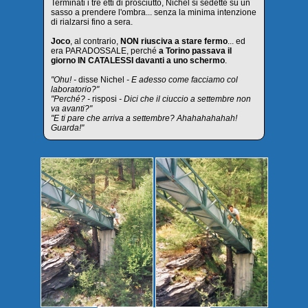
Terminati i tre etti di prosciutto, Nichel si sedette su un
sasso a prendere l'ombra... senza la minima intenzione
di rialzarsi fino a sera.
Joco
, al contrario,
NON riusciva a stare fermo
... ed
era PARADOSSALE, perché
a Torino passava il
giorno IN CATALESSI davanti a uno schermo
.
"Ohu! -
disse Nichel
- E adesso come facciamo col
laboratorio?"
"Perché? -
risposi
- Dici che il ciuccio a settembre non
va avanti?"
"E ti pare che arriva a settembre? Ahahahahahah!
Guarda!"