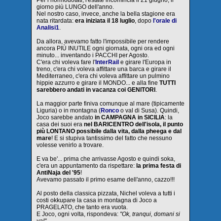
Per i normodotati, l'estate incomincia il 21 giugno, il
giorno più LUNGO dell'anno.
Nel nostro caso, invece, anche la bella stagione era
nata ritardata:
era iniziata il 18 luglio
, dopo
l'orale di
Analisi1
.
Da allora, avevamo fatto l'impossibile per rendere
ancora PIÙ INUTILE ogni giornata, ogni ora ed ogni
minuto... inventando i PACCHI per Agosto.
C'era chi voleva fare l'
InterRail
e girare l'Europa in
treno, c'era chi voleva affittare una barca e girare il
Mediterraneo, c'era chi voleva affittare un pulmino
hippie azzurro e girare il MONDO... e alla fine
TUTTI
sarebbero andati in vacanza coi GENITORI
.
La maggior parte finiva comunque al mare (tipicamente
Liguria) o in montagna (
Ronco
o val di Susa). Quindi,
Joco sarebbe andato
in CAMPAGNA in SICILIA
: la
casa dei suoi era
nel BARICENTRO dell'isola, il punto
più LONTANO possibile dalla vita, dalla pheega e dal
mare
! E si stupiva tantissimo del fatto che nessuno
volesse venirlo a trovare.
E va be'... prima che arrivasse Agosto e quindi soka,
c'era un appuntamento da rispettare:
la prima festa di
AntiNaja del '95
!
Avevamo passato il primo esame dell'anno, cazzo!!!
Al posto della classica pizzata, Nichel voleva a tutti i
costi okkupare la casa in montagna di Joco a
PRAGELATO, che tanto era vuota.
E Joco, ogni volta, rispondeva:
"Ok, tranqui, domani si