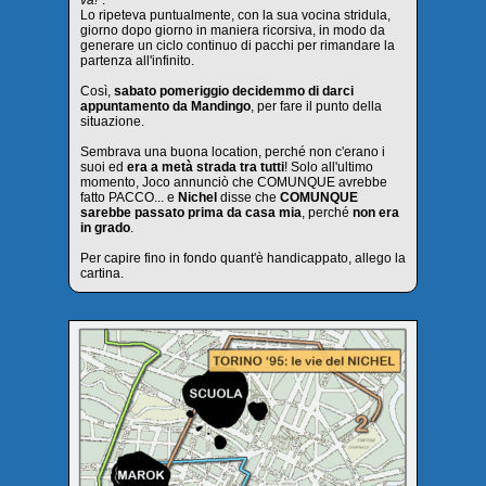
va!"
.
Lo ripeteva puntualmente, con la sua vocina stridula,
giorno dopo giorno in maniera ricorsiva, in modo da
generare un ciclo continuo di pacchi per rimandare la
partenza all'infinito.
Così,
sabato pomeriggio decidemmo di darci
appuntamento da Mandingo
, per fare il punto della
situazione.
Sembrava una buona location, perché non c'erano i
suoi ed
era a metà strada tra tutti
! Solo all'ultimo
momento, Joco annunciò che COMUNQUE avrebbe
fatto PACCO... e
Nichel
disse che
COMUNQUE
sarebbe passato prima da casa mia
, perché
non era
in grado
.
Per capire fino in fondo quant'è handicappato, allego la
cartina.