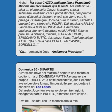
Nichel -
Ma cosa CAZZO andiamo fino a Pragelato?
Minchia ma facciamola qua la festa
! Ma vaffankulo. E
mica un giorno solo! Cazzo, facciamo tutta la
settimana, invitiamo cani e porci! Minchia, compriamo
casse d'alcool al discount e vedi che viene pure la
pheega. Guarda qua, Joco ha pure lo stereo, cazzo!!! E
questo è uno stereo che POMPA! Dai, musica A PALLA!
Facciamo la festa più INCASINATA dell'anno...
qualcosa che verrà ricordata negli ANNALI, finiamo
pure su La Stampa, minchia, ci UBRIACHIAMO,
SFASCIAMO TUTTO, dai, cazzo, figata! Telefono subito
a tutti... QUESTA la casa PERFETTA! CASINO,
BORDELLO..."
"Ok...
-
sentenziò Joco
-
Andiamo a Pragelato!
"
Domenica 30 - SI PARTE!
Alzarsi alle nove del mattino è sempre una rottura di
coglioni, ma di DOMENICA MATTINA è una vera e
propria TRAGEDIA: la notte precedente, alla Pellerina,
avevo bevuto e fumato l'impossibile, per sopportare il
concerto dei
Los Lobos
.
Del resto, Joco non aveva voluto sentire ragioni:
bisognava partire PRESTO, altrimenti c'era casino.
E va be'... salutai con un monosillabo la mia