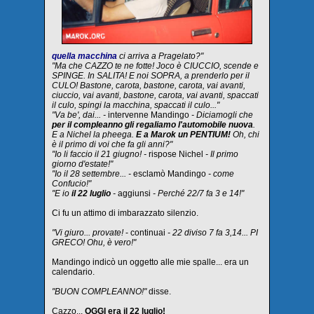
quella macchina
ci arriva a Pragelato?"
"Ma che CAZZO te ne fotte! Joco è CIUCCIO, scende e
SPINGE. In SALITA! E noi SOPRA, a prenderlo per il
CULO! Bastone, carota, bastone, carota, vai avanti,
ciuccio, vai avanti, bastone, carota, vai avanti, spaccati
il culo, spingi la macchina, spaccati il culo..."
"Va be', dai... -
intervenne Mandingo
- Diciamogli che
per il compleanno gli regaliamo l'automobile nuova
.
E a Nichel la pheega.
E a Marok un PENTIUM!
Oh, chi
è il primo di voi che fa gli anni?"
"Io li faccio il 21 giugno! -
rispose Nichel
- Il primo
giorno d'estate!"
"Io il 28 settembre... -
esclamò Mandingo
- come
Confucio!"
"E io
il 22 luglio
-
aggiunsi
- Perché 22/7 fa 3 e 14!"
Ci fu un attimo di imbarazzato silenzio.
"Vi giuro... provate!
- continuai
- 22 diviso 7 fa 3,14... PI
GRECO! Ohu, è vero!"
Mandingo indicò un oggetto alle mie spalle... era un
calendario.
"BUON COMPLEANNO!"
disse.
Cazzo...
OGGI era il 22 luglio!