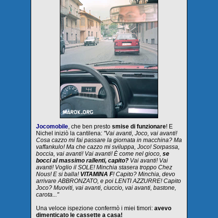
Jocomobile
, che ben presto
smise di funzionare
! E
Nichel iniziò la cantilena:
"Vai avanti, Joco, vai avanti!
Cosa cazzo mi fai passare la giornata in macchina? Ma
vaffankulo! Ma che cazzo mi sviluppa, Joco! Sorpassa,
boccia, vai avanti! Vai avanti! È come nel gioco,
se
bocci al massimo rallenti, capito?
Vai avanti! Vai
avanti! Voglio il SOLE! Minchia stasera troppo Chez
Nous! E si balla!
VITAMINA F
! Capito? Minchia, devo
arrivare ABBRONZATO, e poi LENTI AZZURRE! Capito
Joco? Muoviti, vai avanti, ciuccio, vai avanti, bastone,
carota..."
Una veloce ispezione confermò i miei timori:
avevo
dimenticato le cassette a casa!