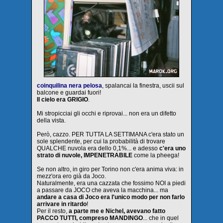
coinquilina nera pelosa
, spalancai la finestra, uscii sul
balcone e guardai fuori!
Il cielo era GRIGIO
.
Mi stropicciai gli occhi e riprovai... non era un difetto
della vista.
Però, cazzo. PER TUTTA LA SETTIMANA c'era stato un
sole splendente, per cui la probabilità di trovare
QUALCHE nuvola era dello 0,1%... e adesso
c'era uno
strato di nuvole, IMPENETRABILE
come la pheega!
Se non altro, in giro per Torino non c'era anima viva: in
mezz'ora ero già da Joco.
Naturalmente, era una cazzata che fossimo NOI a piedi
a passare da JOCO che aveva la macchina... ma
andare a casa di Joco era l'unico modo per non farlo
arrivare in ritardo
!
Per il resto,
a parte me e Nichel, avevano fatto
PACCO TUTTI, compreso MANDINGO
... che in quel