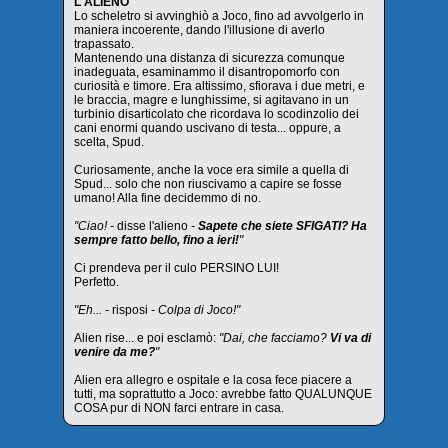
L'ALIENO
Lo scheletro si avvinghiò a Joco, fino ad avvolgerlo in
maniera incoerente, dando l'illusione di averlo
trapassato.
Mantenendo una distanza di sicurezza comunque
inadeguata, esaminammo il disantropomorfo con
curiosità e timore. Era altissimo, sfiorava i due metri, e
le braccia, magre e lunghissime, si agitavano in un
turbinio disarticolato che ricordava lo scodinzolio dei
cani enormi quando uscivano di testa... oppure, a
scelta, Spud.
Curiosamente, anche la voce era simile a quella di
Spud... solo che non riuscivamo a capire se fosse
umano! Alla fine decidemmo di no.
"Ciao! -
disse l'alieno
-
Sapete che siete SFIGATI? Ha
sempre fatto bello, fino a ieri!
"
Ci prendeva per il culo PERSINO LUI!
Perfetto.
"Eh... -
risposi
- Colpa di Joco!"
Alien rise... e poi esclamò:
"Dai, che facciamo?
Vi va di
venire da me?
"
Alien era allegro e ospitale e la cosa fece piacere a
tutti, ma soprattutto a Joco: avrebbe fatto QUALUNQUE
COSA pur di NON farci entrare in casa.