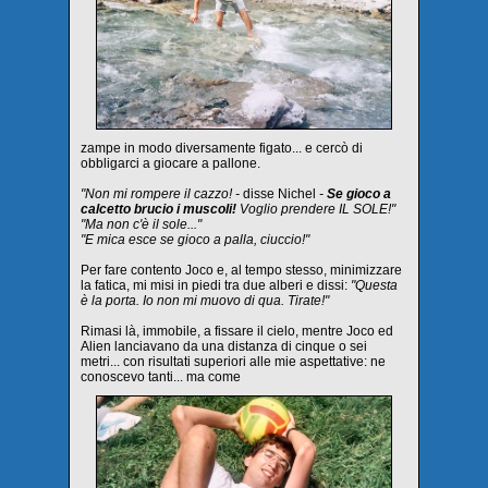
zampe in modo diversamente figato... e cercò di
obbligarci a giocare a pallone.
"Non mi rompere il cazzo! -
disse Nichel
-
Se gioco a
calcetto brucio i muscoli!
Voglio prendere IL SOLE!"
"Ma non c'è il sole..."
"E mica esce se gioco a palla, ciuccio!"
Per fare contento Joco e, al tempo stesso, minimizzare
la fatica, mi misi in piedi tra due alberi e dissi:
"Questa
è la porta. Io non mi muovo di qua. Tirate!"
Rimasi là, immobile, a fissare il cielo, mentre Joco ed
Alien lanciavano da una distanza di cinque o sei
metri... con risultati superiori alle mie aspettative: ne
conoscevo tanti... ma come