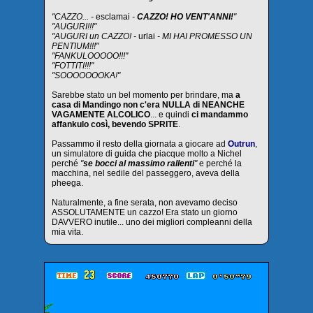
"CAZZO... -
esclamai
-
CAZZO! HO VENT'ANNI!
"
"AUGURI!!!"
"AUGURI un CAZZO! -
urlai
- MI HAI PROMESSO UN
PENTIUM!!!"
"FANKULOOOOO!!!"
"FOTTITI!!!"
"SOOOOOOOKA!"
Sarebbe stato un bel momento per brindare, ma
a
casa di Mandingo non c'era NULLA di NEANCHE
VAGAMENTE ALCOLICO
... e quindi
ci mandammo
affankulo così, bevendo SPRITE
.
Passammo il resto della giornata a giocare ad
Outrun
,
un simulatore di guida che piacque molto a Nichel
perché
"
se bocci al massimo rallenti
"
e perché la
macchina, nel sedile del passeggero, aveva della
pheega.
Naturalmente, a fine serata, non avevamo deciso
ASSOLUTAMENTE un cazzo! Era stato un giorno
DAVVERO inutile... uno dei migliori compleanni della
mia vita.