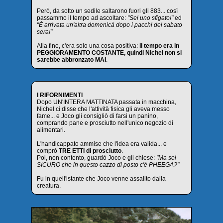
Però, da sotto un sedile saltarono fuori gli 883... così
passammo il tempo ad ascoltare:
"Sei uno sfigato!"
ed
"È arrivata un'altra domenicà dopo i pacchi del sabato
sera!"
Alla fine, c'era solo una cosa positiva:
il tempo era in
PEGGIORAMENTO COSTANTE, quindi Nichel non si
sarebbe abbronzato MAI
.
I RIFORNIMENTI
Dopo UN'INTERA MATTINATA passata in macchina,
Nichel ci disse che l'attività fisica gli aveva messo
fame... e Joco gli consigliò di farsi un panino,
comprando pane e prosciutto nell'unico negozio di
alimentari.
L'handicappato ammise che l'idea era valida... e
comprò
TRE ETTI di prosciutto
.
Poi, non contento, guardò Joco e gli chiese:
"Ma sei
SICURO che in questo cazzo di posto c'è PHEEGA?"
Fu in quell'istante che Joco venne assalito dalla
creatura.