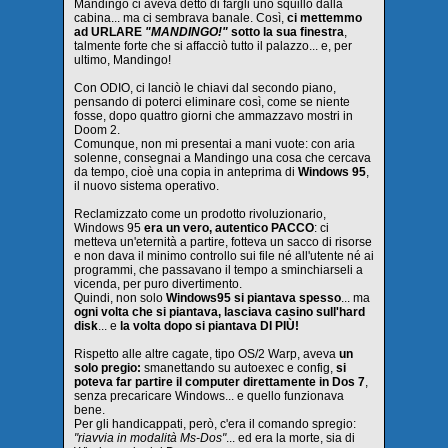
Mandingo ci aveva detto di fargli uno squillo dalla
cabina... ma ci sembrava banale. Così,
ci mettemmo
ad URLARE
"MANDINGO!"
sotto la sua finestra
,
talmente forte che si affacciò tutto il palazzo... e, per
ultimo, Mandingo!
Con ODIO, ci lanciò le chiavi dal secondo piano,
pensando di poterci eliminare così, come se niente
fosse, dopo quattro giorni che ammazzavo mostri in
Doom 2.
Comunque, non mi presentai a mani vuote: con aria
solenne, consegnai a Mandingo una cosa che cercava
da tempo, cioè una copia in anteprima di
Windows 95
,
il nuovo sistema operativo.
Reclamizzato come un prodotto rivoluzionario,
Windows 95
era un vero, autentico PACCO
: ci
metteva un'eternità a partire, fotteva un sacco di risorse
e non dava il minimo controllo sui file né all'utente né ai
programmi, che passavano il tempo a sminchiarseli a
vicenda, per puro divertimento.
Quindi, non solo
Windows95 si piantava spesso
... ma
ogni volta che si piantava, lasciava casino sull'hard
disk
... e
la volta dopo si piantava DI PIÙ!
Rispetto alle altre cagate, tipo OS/2 Warp, aveva
un
solo pregio:
smanettando su autoexec e config,
si
poteva far partire il computer direttamente in Dos 7
,
senza precaricare Windows... e quello funzionava
bene.
Per gli handicappati, però, c'era il comando spregio:
"riavvia in modalità Ms-Dos"
... ed era la morte, sia di