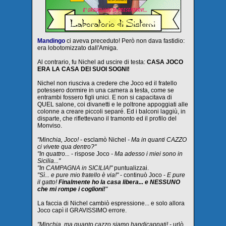
Mandingo
ci aveva preceduto! Però non dava fastidio:
era lobotomizzato dall'Amiga.
Al contrario, fu Nichel ad uscire di testa:
CASA JOCO
ERA LA CASA DEI SUOI SOGNI!
Nichel non riusciva a credere che Joco ed il fratello
potessero dormire in una camera a testa, come se
entrambi fossero figli unici. E non si capacitava di
QUEL salone, coi divanetti e le poltrone appoggiati alle
colonne a creare piccoli separé. Ed i balconi laggiù, in
disparte, che riflettevano il tramonto ed il profilo del
Monviso.
"Minchia, Joco!
- esclamò Nichel
- Ma in quanti CAZZO
ci vivete qua dentro?"
"In quattro...
- rispose Joco
- Ma adesso i miei sono in
Sicilia..."
"In CAMPAGNA in SICILIA!"
puntualizzai.
"Sì... e pure mio fratello è via!"
- continuò Joco -
E pure
il gatto!
Finalmente ho la casa libera... e NESSUNO
che mi rompe i coglioni!
"
La faccia di Nichel cambiò espressione... e solo allora
Joco capì il GRAVISSIMO errore.
"Minchia, ma quanto cazzo siamo handicappati! -
urlò