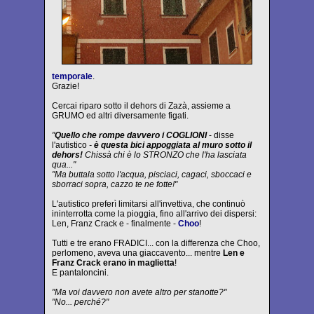
temporale
.
Grazie!
Cercai riparo sotto il dehors di Zazà, assieme a
GRUMO ed altri diversamente figati.
"
Quello che rompe davvero i COGLIONI
- disse
l'autistico
-
è questa bici appoggiata al muro sotto il
dehors!
Chissà chi è lo STRONZO che l'ha lasciata
qua..."
"Ma buttala sotto l'acqua, pisciaci, cagaci, sboccaci e
sborraci sopra, cazzo te ne fotte!"
L'autistico preferì limitarsi all'invettiva, che continuò
ininterrotta come la pioggia, fino all'arrivo dei dispersi:
Len, Franz Crack e - finalmente -
Choo
!
Tutti e tre erano FRADICI... con la differenza che Choo,
perlomeno, aveva una giaccavento... mentre
Len e
Franz Crack erano in maglietta
!
E pantaloncini.
"Ma voi davvero non avete altro per stanotte?"
"No... perché?"