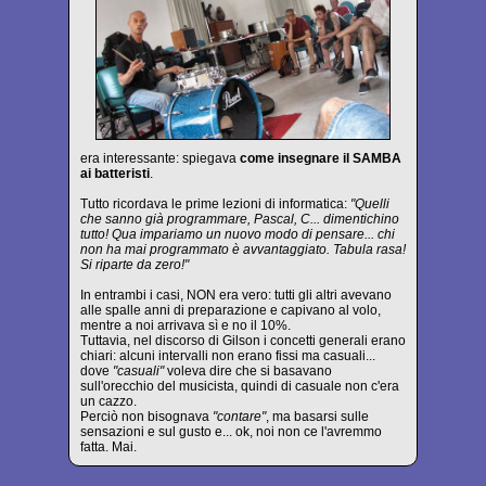
era interessante: spiegava
come insegnare il SAMBA
ai batteristi
.
Tutto ricordava le prime lezioni di informatica:
"Quelli
che sanno già programmare, Pascal, C... dimentichino
tutto! Qua impariamo un nuovo modo di pensare... chi
non ha mai programmato è avvantaggiato. Tabula rasa!
Si riparte da zero!"
In entrambi i casi, NON era vero: tutti gli altri avevano
alle spalle anni di preparazione e capivano al volo,
mentre a noi arrivava sì e no il 10%.
Tuttavia, nel discorso di Gilson i concetti generali erano
chiari: alcuni intervalli non erano fissi ma casuali...
dove
"casuali"
voleva dire che si basavano
sull'orecchio del musicista, quindi di casuale non c'era
un cazzo.
Perciò non bisognava
"contare"
, ma basarsi sulle
sensazioni e sul gusto e... ok, noi non ce l'avremmo
fatta. Mai.