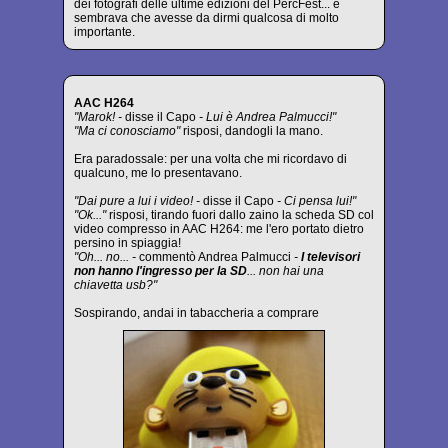
dei fotografi delle ultime edizioni del PercFest... e
sembrava che avesse da dirmi qualcosa di molto
importante.
AAC H264
"Marok! -
disse il Capo
- Lui è Andrea Palmucci!"
"Ma ci conosciamo"
risposi, dandogli la mano.
Era paradossale: per una volta che mi ricordavo di
qualcuno, me lo presentavano.
"Dai pure a lui i video! -
disse il Capo
- Ci pensa lui!"
"Ok..."
risposi, tirando fuori dallo zaino la scheda SD col
video compresso in AAC H264: me l'ero portato dietro
persino in spiaggia!
"Oh... no... -
commentò Andrea Palmucci
-
I televisori
non hanno l'ingresso per la SD
... non hai una
chiavetta usb?"
Sospirando, andai in tabaccheria a comprare