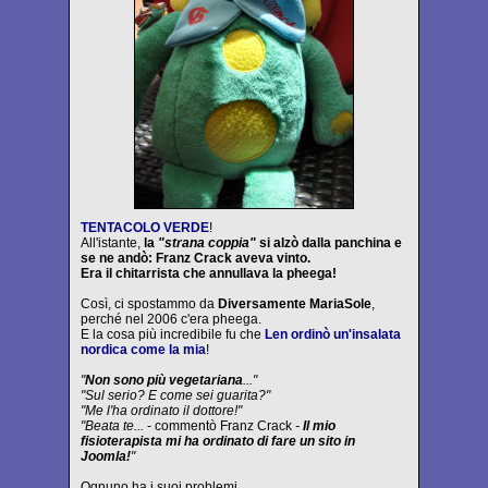
TENTACOLO VERDE
!
All'istante,
la
"strana coppia"
si alzò dalla panchina e
se ne andò: Franz Crack aveva vinto.
Era il chitarrista che annullava la pheega!
Così, ci spostammo da
Diversamente MariaSole
,
perché nel 2006 c'era pheega.
E la cosa più incredibile fu che
Len ordinò un'insalata
nordica come la mia
!
"
Non sono più vegetariana
..."
"Sul serio? E come sei guarita?"
"Me l'ha ordinato il dottore!"
"Beata te...
- commentò Franz Crack
-
Il mio
fisioterapista mi ha ordinato di fare un sito in
Joomla!
"
Ognuno ha i suoi problemi.