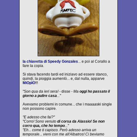
la chiavetta di Speedy Gonzales
... e poi al Corallo a
fare la copia.
Si stava facendo tardi ed iniziavo ad essere stanco,
quindi, la pioggia aumentò... e, dal nulla, apparve
MiOpìO
!!!
"Son qua da ieri sera! -
disse
- Ma
oggi ho passato il
giorno a pulire casa
..."
Avevamo problemi in comune... che i maaaaski single
non possono capire.
"E adesso che fai?"
"Corro! Sono venuto
di corsa da Alassio! Se non
corro qua, che ho tempo
..."
"Eh... come ti capisco. Però adesso arriva un
temporale... vieni con me all'Albatros! Ci beviamo