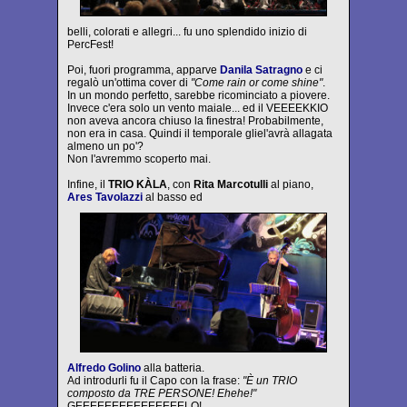
belli, colorati e allegri... fu uno splendido inizio di
PercFest!
Poi, fuori programma, apparve
Danila Satragno
e ci
regalò un'ottima cover di
"Come rain or come shine"
.
In un mondo perfetto, sarebbe ricominciato a piovere.
Invece c'era solo un vento maiale... ed il VEEEEKKIO
non aveva ancora chiuso la finestra! Probabilmente,
non era in casa. Quindi il temporale gliel'avrà allagata
almeno un po'?
Non l'avremmo scoperto mai.
Infine, il
TRIO KÀLA
, con
Rita Marcotulli
al piano,
Ares Tavolazzi
al basso ed
Alfredo Golino
alla batteria.
Ad introdurli fu il Capo con la frase:
"È un TRIO
composto da TRE PERSONE! Ehehe!"
GEEEEEEEEEEEEEEELO!