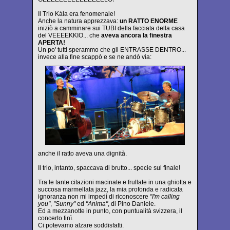
Il Trio Kàla era fenomenale!
Anche la natura apprezzava:
un RATTO ENORME
iniziò a camminare sui TUBI della facciata della casa
del VEEEEKKIO... che
aveva ancora la finestra
APERTA!
Un po' tutti sperammo che gli ENTRASSE DENTRO...
invece alla fine scappò e se ne andò via:
anche il ratto aveva una dignità.
Il trio, intanto, spaccava di brutto... specie sul finale!
Tra le tante citazioni macinate e frullate in una ghiotta e
succosa marmellata jazz, la mia profonda e radicata
ignoranza non mi impedì di riconoscere
"I'm calling
you"
,
"Sunny"
ed
"Anima"
, di Pino Daniele.
Ed a mezzanotte in punto, con puntualità svizzera, il
concerto finì.
Ci potevamo alzare soddisfatti.