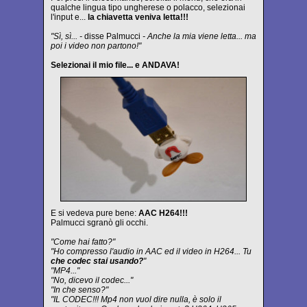
qualche lingua tipo ungherese o polacco, selezionai
l'input e...
la chiavetta veniva letta!!!
"Sì, sì... -
disse Palmucci
- Anche la mia viene letta... ma
poi i video non partono!"
Selezionai il mio file... e ANDAVA!
E si vedeva pure bene:
AAC H264!!!
Palmucci sgranò gli occhi.
"Come hai fatto?"
"Ho compresso l'audio in AAC ed il video in H264... Tu
che codec stai usando?
"
"MP4..."
"No, dicevo il codec..."
"In che senso?"
"IL CODEC!!! Mp4 non vuol dire nulla, è solo il