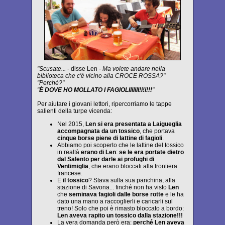
"Scusate...
- disse Len
- Ma volete andare nella
biblioteca che c'è vicino alla CROCE ROSSA?"
"Perché?"
"
È DOVE HO MOLLATO I FAGIOLIIiIiII!i!i!!!
"
Per aiutare i giovani lettori, ripercorriamo le tappe
salienti della turpe vicenda:
Nel 2015,
Len si era presentata a Laigueglia
accompagnata da un tossico
, che portava
cinque borse piene di lattine di fagioli
.
Abbiamo poi scoperto che le lattine del tossico
in realtà
erano di Len
:
se le era portate dietro
dal Salento per darle ai profughi di
Ventimiglia
, che erano bloccati alla frontiera
francese.
E
il tossico
? Stava sulla sua panchina, alla
stazione di Savona... finché non ha visto
Len
che
seminava fagioli dalle borse rotte
e le ha
dato una mano a raccoglierli e caricarli sul
treno! Solo che poi è rimasto bloccato a bordo:
Len aveva rapito un tossico dalla stazione!!!
La vera domanda però era:
perché Len aveva