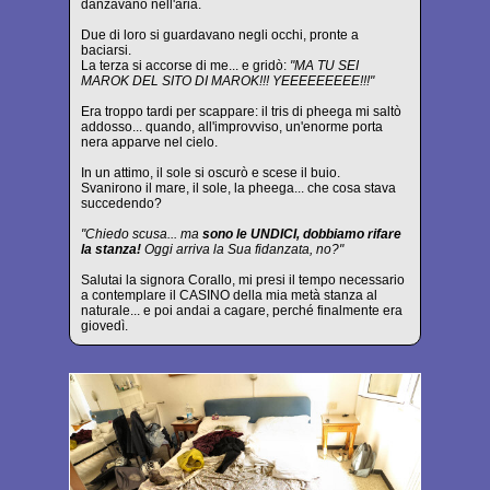
danzavano nell'aria.
Due di loro si guardavano negli occhi, pronte a
baciarsi.
La terza si accorse di me... e gridò:
"MA TU SEI
MAROK DEL SITO DI MAROK!!! YEEEEEEEEE!!!"
Era troppo tardi per scappare: il tris di pheega mi saltò
addosso... quando, all'improvviso, un'enorme porta
nera apparve nel cielo.
In un attimo, il sole si oscurò e scese il buio.
Svanirono il mare, il sole, la pheega... che cosa stava
succedendo?
"Chiedo scusa... ma
sono le UNDICI, dobbiamo rifare
la stanza!
Oggi arriva la Sua fidanzata, no?"
Salutai la signora Corallo, mi presi il tempo necessario
a contemplare il CASINO della mia metà stanza al
naturale... e poi andai a cagare, perché finalmente era
giovedì.