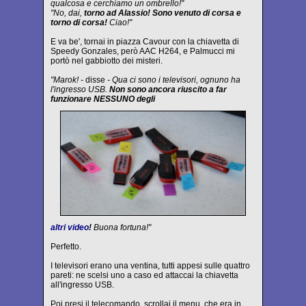
qualcosa e cerchiamo un ombrello!"
"No, dai,
torno ad Alassio! Sono venuto di corsa e
torno di corsa!
Ciao!"
E va be', tornai in piazza Cavour con la chiavetta di
Speedy Gonzales, però AAC H264, e Palmucci mi
portò nel gabbiotto dei misteri.
"Marok! -
disse
- Qua ci sono i televisori, ognuno ha
l'ingresso USB.
Non sono ancora riuscito a far
funzionare NESSUNO degli
altri video
!
Buona fortuna!"
Perfetto.
I televisori erano una ventina, tutti appesi sulle quattro
pareti: ne scelsi uno a caso ed attaccai la chiavetta
all'ingresso USB.
Poi presi il telecomando, scrollai il menu, che era in