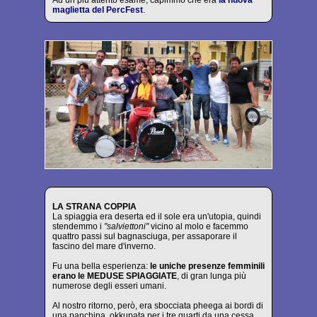
Ad un più attento esame, capimmo che era
la nuova
maglietta del PercFest
.
LA STRANA COPPIA
La spiaggia era deserta ed il sole era un'utopia, quindi
stendemmo i
"salviettoni"
vicino al molo e facemmo
quattro passi sul bagnasciuga, per assaporare il
fascino del mare d'inverno.
Fu una bella esperienza:
le uniche presenze femminili
erano le MEDUSE SPIAGGIATE
, di gran lunga più
numerose degli esseri umani.
Al nostro ritorno, però, era sbocciata pheega ai bordi di
una panchina, okkupata per i tre quarti da una cessa