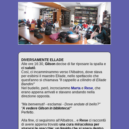
DIVERSAMENTE ELLADE
Alle ore 16:30,
Gilson
decise di far riposare la spalla e
ci salutò
.
Così, ci incamminammo verso l'Albatros, dove stava
per esibirsi il maestro Ellade, nello spettacolo che
quest'anno si chiamava
"Il cappello a cilindro di Ellade
Bandini"
Nel budello, però, incrociammo
Marta
e
Rese
, che
erano appena arrivati e stavano andando nella
direzione opposta.
"Ma benvenuti! -
esclamai
- Dove andate di bello?"
"
A vedere Gilson in biblioteca!
"
Perfetto.
Alla fine, ci seguirono all'Albatros... e
Rese
ci raccontò
di avere appena trovato
una cura miracolosa per
sturarsi le orecchie: un liquido che si spara dentro