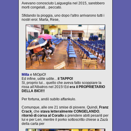
Avevano conosciuto Laigueglia nel 2015, sarebbero
morti congelati... peccato.
Sfidando la pioggia, uno dopo l'altro arrivarono tutti i
nostri eroi: Marta, Rese,
Milla
e MiOpiO!
Ed infine, udite udite...
il TAPPO!
Sì, proprio lui... quello che aveva fatto scoppiare la
rissa all'Albatros nel 2015! Ed
era il PROPRIETARIO
DELLA BICI!!!
Per fortuna, andò subito affankulo.
Comunque, alle ore 21 smise di piovere. Quindi,
Franz
Crack
, che
stava letteralmente CONGELANDO
,
ritornò di corsa al Corallo
a prendere abiti pesanti per
lui e per Len, mentre il porko sottoscritto chiese a Zazà
della carta per