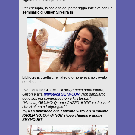
Per esempio, la scaletta del pomeriggio iniziava con un
seminario di Gilson Silveira in
biblioteca
, quella che l'altro giorno avevamo trovato
per sbaglio.
"Nø!
- obiettò GRUMO
- Il programma parla chiaro,
Gilson è alla
biblioteca SEYMOUR
! Non sappiamo
dove sia, ma comunque
non è la stessa!
"
"Minchia, GRUMO! Quante CAZZO di biblioteche vuoi
che ci siano a Laigueglia?"
"NØ!
La biblioteca che abbiamo visto ieri si chiama
PAGLIANO. Quindi NON si può chiamare anche
SEYMOUR!
"