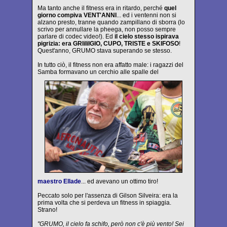
Ma tanto anche il fitness era in ritardo, perché
quel
giorno compiva VENT'ANNI
... ed i ventenni non si
alzano presto, tranne quando zampillano di sborra (lo
scrivo per annullare la pheega, non posso sempre
parlare di codec video!). Ed
il cielo stesso ispirava
pigrizia: era GRIiIiIGIO, CUPO, TRISTE e SKIFOSO
!
Quest'anno, GRUMO stava superando se stesso.
In tutto ciò, il fitness non era affatto male: i ragazzi del
Samba formavano un cerchio alle spalle del
maestro Ellade
... ed avevano un ottimo tiro!
Peccato solo per l'assenza di Gilson Silveira: era la
prima volta che si perdeva un fitness in spiaggia.
Strano!
"GRUMO, il cielo fa schifo, però non c'è più vento! Sei