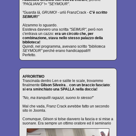
"PAGLIANO"
!=
"SEYMOUR"
.
"Guarda là, GRUMO! -
urlò FranzCrack -
C'è scritto
SEIMUR!
"
Alzammo lo sguardo.
Esisteva davvero una scritta
"SEIMUR"
, però non
c'entrava un cazzo:
era un circolo che, per
combinazione, stava nello stesso palazzo della
biblioteca!
Quindi, nel programma, avevano scritto
"biblioteca
SEYMOUR"
perché erano handicappati!!!
Perfetto.
AFRORITMO
Trascinata dentro Len e salite le scale, trovammo
finalmente
Gilson Silveira
...
con un braccio fasciato
:
si era sminchiato una SPALLA nella doccia!
"No, ma tranquilli ragazzi, suono lo stesso!"
Mal che vada, Franz Crack avrebbe fatto un secondo
sito in Joomla.
Comunque, Gilson si tolse davvero la fascia e si mise a
suonare. Era sempre un ottimo oratore ed il seminario