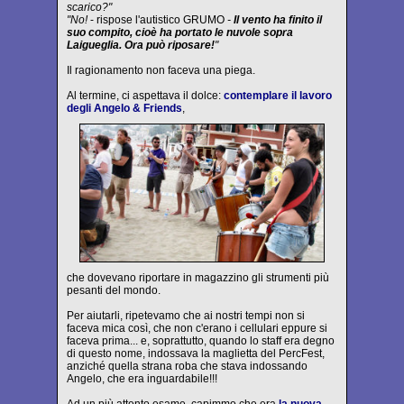
scarico?"
"No!
- rispose l'autistico GRUMO
-
Il vento ha finito il
suo compito, cioè ha portato le nuvole sopra
Laigueglia. Ora può riposare!
"
Il ragionamento non faceva una piega.
Al termine, ci aspettava il dolce:
contemplare il lavoro
degli Angelo & Friends
,
che dovevano riportare in magazzino gli strumenti più
pesanti del mondo.
Per aiutarli, ripetevamo che ai nostri tempi non si
faceva mica così, che non c'erano i cellulari eppure si
faceva prima... e, soprattutto, quando lo staff era degno
di questo nome, indossava la maglietta del PercFest,
anziché quella strana roba che stava indossando
Angelo, che era inguardabile!!!