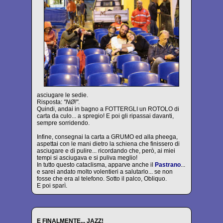
asciugare le sedie.
Risposta:
"NØ!"
.
Quindi, andai in bagno a FOTTERGLI un ROTOLO di
carta da culo... a spregio! E poi gli ripassai davanti,
sempre sorridendo.
Infine, consegnai la carta a GRUMO ed alla pheega,
aspettai con le mani dietro la schiena che finissero di
asciugare e di pulire... ricordando che, però, ai miei
tempi si asciugava e si puliva meglio!
In tutto questo cataclisma, apparve anche il
Pastrano
...
e sarei andato molto volentieri a salutarlo... se non
fosse che era al telefono. Sotto il palco, Obliquo.
E poi sparì.
E FINALMENTE... JAZZ!