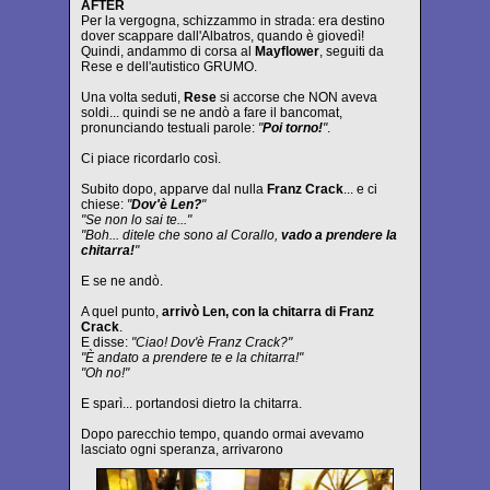
AFTER
Per la vergogna, schizzammo in strada: era destino
dover scappare dall'Albatros, quando è giovedì!
Quindi, andammo di corsa al
Mayflower
, seguiti da
Rese e dell'autistico GRUMO.
Una volta seduti,
Rese
si accorse che NON aveva
soldi... quindi se ne andò a fare il bancomat,
pronunciando testuali parole:
"
Poi torno!
"
.
Ci piace ricordarlo così.
Subito dopo, apparve dal nulla
Franz Crack
... e ci
chiese:
"
Dov'è Len?
"
"Se non lo sai te..."
"Boh... ditele che sono al Corallo,
vado a prendere la
chitarra!
"
E se ne andò.
A quel punto,
arrivò Len, con la chitarra di Franz
Crack
.
E disse:
"Ciao! Dov'è Franz Crack?"
"È andato a prendere te e la chitarra!"
"Oh no!"
E sparì... portandosi dietro la chitarra.
Dopo parecchio tempo, quando ormai avevamo
lasciato ogni speranza, arrivarono