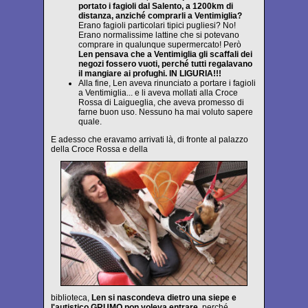
portato i fagioli dal Salento, a 1200km di
distanza, anziché comprarli a Ventimiglia?
Erano fagioli particolari tipici pugliesi? No!
Erano normalissime lattine che si potevano
comprare in qualunque supermercato! Però
Len pensava che a Ventimiglia gli scaffali dei
negozi fossero vuoti, perché tutti regalavano
il mangiare ai profughi. IN LIGURIA!!!
Alla fine, Len aveva rinunciato a portare i fagioli
a Ventimiglia... e li aveva mollati alla Croce
Rossa di Laigueglia, che aveva promesso di
farne buon uso. Nessuno ha mai voluto sapere
quale.
E adesso che eravamo arrivati là, di fronte al palazzo
della Croce Rossa e della
biblioteca,
Len si nascondeva dietro una siepe e
l'autistico GRUMO non voleva entrare
, perché