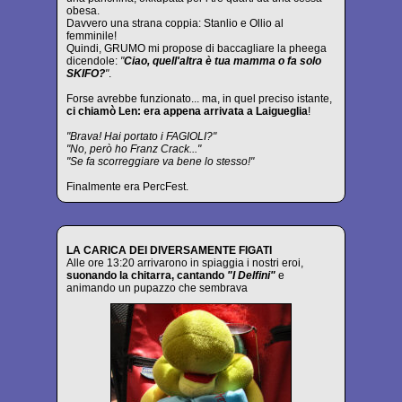
obesa.
Davvero una strana coppia: Stanlio e Ollio al
femminile!
Quindi, GRUMO mi propose di baccagliare la pheega
dicendole:
"
Ciao, quell'altra è tua mamma o fa solo
SKIFO?
"
.
Forse avrebbe funzionato... ma, in quel preciso istante,
ci chiamò Len: era appena arrivata a Laigueglia
!
"Brava! Hai portato i FAGIOLI?"
"No, però ho Franz Crack..."
"Se fa scorreggiare va bene lo stesso!"
Finalmente era PercFest.
LA CARICA DEI DIVERSAMENTE FIGATI
Alle ore 13:20 arrivarono in spiaggia i nostri eroi,
suonando la chitarra, cantando
"I Delfini"
e
animando un pupazzo che sembrava