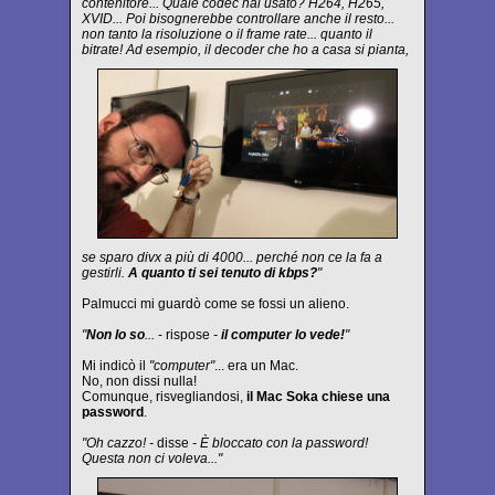
contenitore... Quale codec hai usato? H264, H265,
XVID... Poi bisognerebbe controllare anche il resto...
non tanto la risoluzione o il frame rate... quanto il
bitrate! Ad esempio, il decoder che ho a casa si pianta,
se sparo divx a più di 4000... perché non ce la fa a
gestirli.
A quanto ti sei tenuto di kbps?
"
Palmucci mi guardò come se fossi un alieno.
"
Non lo so
...
- rispose
-
il computer lo vede!
"
Mi indicò il
"computer"
... era un Mac.
No, non dissi nulla!
Comunque, risvegliandosi,
il Mac Soka chiese una
password
.
"Oh cazzo! -
disse
- È bloccato con la password!
Questa non ci voleva..."