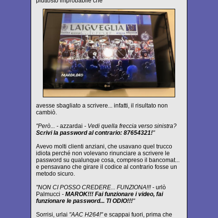
piuttosto improbabile che
avesse sbagliato a scrivere... infatti, il risultato non
cambiò.
"Però... -
azzardai
- Vedi quella freccia verso sinistra?
Scrivi la password al contrario: 87654321!
"
Avevo molti clienti anziani, che usavano quel trucco
idiota perché non volevano rinunciare a scrivere le
password su qualunque cosa, compreso il bancomat...
e pensavano che girare il codice al contrario fosse un
metodo sicuro.
"NON CI POSSO CREDERE... FUNZIONA!!! -
urlò
Palmucci
-
MAROK!!! Fai funzionare i video, fai
funzionare le password... TI ODIO!!!
"
Sorrisi, urlai
"AAC H264!"
e scappai fuori, prima che