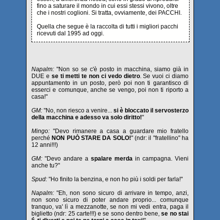
fino a saturare il mondo in cui essi stessi vivono, oltre
che i nostri coglioni. Si tratta, ovviamente, dei PACCHI.
Quella che segue è la raccolta di tutti i migliori pacchi
ricevuti dal 1995 ad oggi.
Napalm:
"Non so se c'è posto in macchina, siamo già in
DUE e
se ti metti te non ci vedo dietro
. Se vuoi ci diamo
appuntamento in un posto, però poi non ti garantisco di
esserci e comunque, anche se vengo, poi non ti riporto a
casa!"
GM:
"No, non riesco a venire...
si è bloccato il servosterzo
della macchina e adesso va solo diritto!
"
Mingo:
"Devo rimanere a casa a guardare mio fratello
perché
NON PUÒ STARE DA SOLO!
" (ndr: il "fratellino" ha
12 anni!!!)
GM:
"Devo andare a
spalare merda
in campagna. Vieni
anche tu?"
Spud:
"Ho finito la benzina, e non ho più i soldi per farla!"
Napalm:
"Eh, non sono sicuro di arrivare in tempo, anzi,
non sono sicuro di poter andare proprio... comunque
tranquo, va' lì a mezzanotte, se non mi vedi entra, paga il
biglietto (ndr: 25 carte!!!) e se sono dentro bene,
se no stai