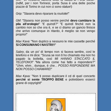
(ndM, per i non Torinesi, porta Susa è una delle poche
piazze di Torino in cui non ci sono statue!)
Grip:
"Stasera devo riparare la
roulotte
!"
GM:
"Stasera non posso venire perché
devo cambiare la
pila all'orologio
!"
"E quindi?"
"E quindi finché non la
cambio non so che ora è, e se ci diamo un gancio finisce
che arrivo comunque in ritardo, è meglio se non vengo
proprio!"
Max Kava:
"Non duplico a nessuno le mie cassette perché
SI CONSUMANO I NASTRI
!!!"
Sabry
, da un po' di tempo non si faceva sentire, così le
telefono e mi dice: "Scusa se non ti ho chiamato ma non ho
pagato la bolletta, così
MI HANNO STACCATO IL
TELEFONO
!" "Ma allora come hai fatto a rispondere?"
"Uhm, ehm... dunque, è che...
POSSO RISPONDERE MA
NON POSSO CHIAMARE
!"
Max Kava:
"Non ti posso duplicare il cd di quel concerto
perché si sente TROPPO BENE
e potrebbero esserci
grane di copyright!"