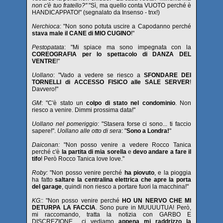
non c'è tuo fratello?"
"Sì, ma quello conta VUOTO perché è
HANDICAPPATO!" (segnalato da Insenso - tnx!)
Nerchioca
: "Non sono potuta uscire a Capodanno perché
stava male il CANE di MIO CUGINO
!"
Pestopatata
: "Mi spiace ma sono impegnata con la
COREOGRAFIA per lo spettacolo di DANZA DEL
VENTRE
!"
Uollano
: "Vado a vedere se riesco a
SFONDARE DEI
TORNELLI di ACCESSO FISICO alle SALE SERVER
!
Davvero!"
GM
: "C'è stato un
colpo di stato nel condominio
. Non
riesco a venire. Dimmi prossima data!"
Uollano nel pomeriggio
: "Stasera forse ci sono... ti faccio
sapere!".
Uollano alle otto di sera
: "
Sono a Londra!
"
Daiconan:
"Non posso venire a vedere Rocco Tanica
perché c'è
la partita di mia sorella
e
devo andare a fare il
tifo
! Però Rocco Tanica love love."
Roby:
"Non posso venire perché
ha piovuto
, e la pioggia
ha fatto
saltare la centralina elettrica che apre la porta
del garage
, quindi non riesco a portare fuori la macchina!"
KG:
: "Non posso venire perché
HO UN NERVO CHE MI
DETURPA LA FACCIA
. Sono pure in MUUUUTUA! Però,
mi raccomando, tratta la notizia con GARBO E
DISCREZIONE... ci vediamo
appena mi raddrizzo la