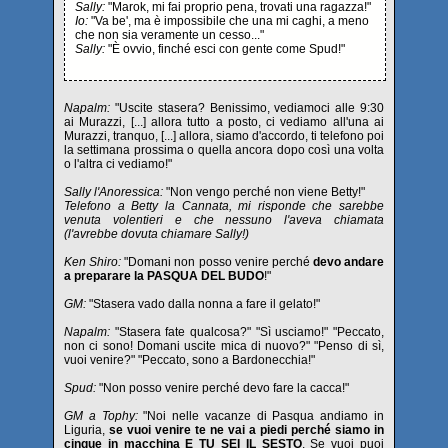
Sally:
"Marok, mi fai proprio pena, trovati una ragazza!"
Io:
"Va be', ma è impossibile che una mi caghi, a meno
che non sia veramente un cesso..."
Sally:
"È ovvio, finché esci con gente come Spud!"
Napalm:
"Uscite stasera? Benissimo, vediamoci alle 9:30
ai Murazzi, [...] allora tutto a posto, ci vediamo all'una ai
Murazzi, tranquo, [...] allora, siamo d'accordo, ti telefono poi
la settimana prossima o quella ancora dopo così una volta
o l'altra ci vediamo!"
Sally l'Anoressica:
"Non vengo perché non viene Betty!"
Telefono a Betty la Cannata, mi risponde che sarebbe
venuta volentieri e che nessuno l'aveva chiamata
(l'avrebbe dovuta chiamare Sally!)
Ken Shiro:
"Domani non posso venire perché
devo andare
a preparare la PASQUA DEL BUDO
!"
GM:
"Stasera vado dalla nonna a fare il gelato!"
Napalm:
"Stasera fate qualcosa?" "Sì usciamo!" "Peccato,
non ci sono! Domani uscite mica di nuovo?" "Penso di sì,
vuoi venire?" "Peccato, sono a Bardonecchia!"
Spud:
"Non posso venire perché devo fare la cacca!"
GM a Tophy:
"Noi nelle vacanze di Pasqua andiamo in
Liguria,
se vuoi venire te ne vai a piedi perché siamo in
cinque in macchina E TU SEI IL SESTO
. Se vuoi puoi