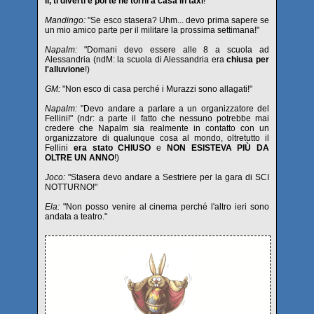
lì, ti diverti e poi te ne torni a casa in taxi
!"
Mandingo:
"Se esco stasera? Uhm... devo prima sapere se
un mio amico parte per il militare la prossima settimana!"
Napalm:
"Domani devo essere alle 8 a scuola ad
Alessandria (ndM: la scuola di Alessandria era
chiusa per
l'alluvione
!)
GM:
"Non esco di casa perché i Murazzi sono allagati!"
Napalm:
"Devo andare a parlare a un organizzatore del
Fellini!" (ndr: a parte il fatto che nessuno potrebbe mai
credere che Napalm sia realmente in contatto con un
organizzatore di qualunque cosa al mondo, oltretutto il
Fellini
era stato CHIUSO
e
NON ESISTEVA PIÙ DA
OLTRE UN ANNO
!)
Joco:
"Stasera devo andare a Sestriere per la gara di SCI
NOTTURNO!"
Ela:
"Non posso venire al cinema perché l'altro ieri sono
andata a teatro."