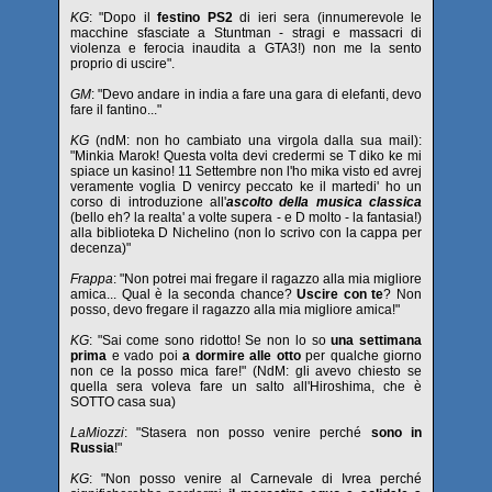
KG
: "Dopo il
festino PS2
di ieri sera (innumerevole le
macchine sfasciate a Stuntman - stragi e massacri di
violenza e ferocia inaudita a GTA3!) non me la sento
proprio di uscire".
GM
: "Devo andare in india a fare una gara di elefanti, devo
fare il fantino..."
KG
(ndM: non ho cambiato una virgola dalla sua mail):
"Minkia Marok! Questa volta devi credermi se T diko ke mi
spiace un kasino! 11 Settembre non l'ho mika visto ed avrej
veramente voglia D venircy peccato ke il martedi' ho un
corso di introduzione all'
ascolto della musica classica
(bello eh? la realta' a volte supera - e D molto - la fantasia!)
alla biblioteka D Nichelino (non lo scrivo con la cappa per
decenza)"
Frappa
: "Non potrei mai fregare il ragazzo alla mia migliore
amica... Qual è la seconda chance?
Uscire con te
? Non
posso, devo fregare il ragazzo alla mia migliore amica!"
KG
: "Sai come sono ridotto! Se non lo so
una settimana
prima
e vado poi
a dormire alle otto
per qualche giorno
non ce la posso mica fare!" (NdM: gli avevo chiesto se
quella sera voleva fare un salto all'Hiroshima, che è
SOTTO casa sua)
LaMiozzi
: "Stasera non posso venire perché
sono in
Russia
!"
KG
: "Non posso venire al Carnevale di Ivrea perché