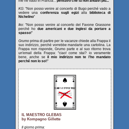
me ne vado in Francia...
pensavo che tu non andavi più...
"
KG
: "Non posso venire al concerto di Bugo perché vado a
vedere una
conferenza sugli egizi
alla
biblioteca di
Nichelino
"
Iko
: "Non posso venire al concerto del Favone Grassone
perché ho
due americani e due inglesi da portare a
spasso
!"
Grumo
prima di partire per le vacanze chiede alla Frappa il
suo indirizzo, perché vorrebbe mandarle una cartolina. La
Frappa non risponde, Grumo parte e al suo ritorno trova
un'email della Frappa: "ciao! come stai? io veramente
bene, anche se
il mio indirizzo non te l'ho mandato
perché non lo so
!!"
IL MAESTRO GLEBAS
by Kompagno Gillette
Il giorno prima: