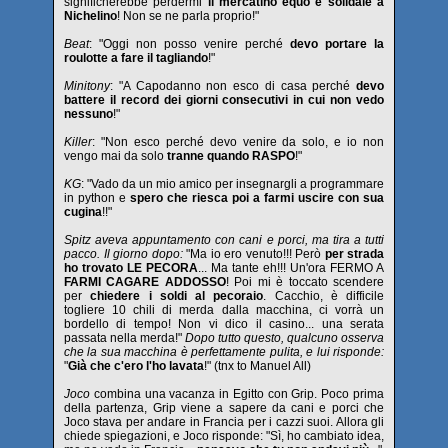
significherebbe perdermi
il mercatino equo e solidale a
Nichelino
! Non se ne parla proprio!"
Beat
: "Oggi non posso venire perché
devo portare la
roulotte a fare il tagliando
!"
Minitony
: "A Capodanno non esco di casa perché
devo
battere il record dei giorni consecutivi in cui non vedo
nessuno
!"
Killer
: "Non esco perché devo venire da solo, e io non
vengo mai da solo
tranne quando RASPO
!"
KG
: "Vado da un mio amico per insegnargli a programmare
in python e
spero che riesca poi a farmi uscire con sua
cugina
!!"
Spitz aveva appuntamento con cani e porci, ma tira a tutti
pacco. Il giorno dopo:
"Ma io ero venuto!!! Però
per strada
ho trovato LE PECORA
... Ma tante eh!!! Un'ora FERMO A
FARMI CAGARE ADDOSSO
! Poi mi è toccato scendere
per
chiedere i soldi al pecoraio
. Cacchio, è difficile
togliere 10 chili di merda dalla macchina, ci vorrà un
bordello di tempo! Non vi dico il casino... una serata
passata nella merda!"
Dopo tutto questo, qualcuno osserva
che la sua macchina è perfettamente pulita, e lui risponde:
"
Già che c'ero l'ho lavata
!" (tnx to Manuel All)
Joco
combina una vacanza in Egitto con Grip. Poco prima
della partenza, Grip viene a sapere da cani e porci che
Joco stava per andare in Francia per i cazzi suoi. Allora gli
chiede spiegazioni, e Joco risponde: "Sì, ho cambiato idea,