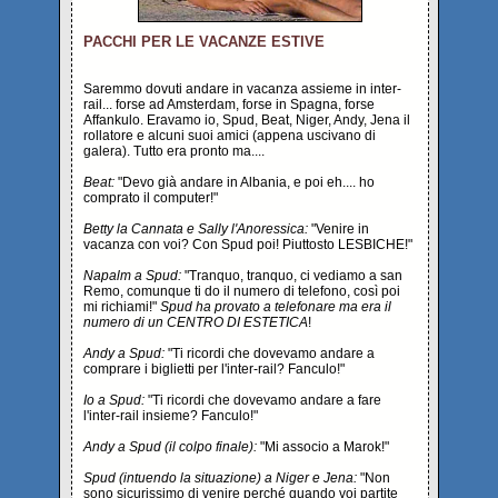
PACCHI PER LE VACANZE ESTIVE
Saremmo dovuti andare in vacanza assieme in inter-
rail... forse ad Amsterdam, forse in Spagna, forse
Affankulo. Eravamo io, Spud, Beat, Niger, Andy, Jena il
rollatore e alcuni suoi amici (appena uscivano di
galera). Tutto era pronto ma....
Beat:
"Devo già andare in Albania, e poi eh.... ho
comprato il computer!"
Betty la Cannata e Sally l'Anoressica:
"Venire in
vacanza con voi? Con Spud poi! Piuttosto LESBICHE!"
Napalm a Spud:
"Tranquo, tranquo, ci vediamo a san
Remo, comunque ti do il numero di telefono, così poi
mi richiami!"
Spud ha provato a telefonare ma era il
numero di un CENTRO DI ESTETICA
!
Andy a Spud:
"Ti ricordi che dovevamo andare a
comprare i biglietti per l'inter-rail? Fanculo!"
Io a Spud:
"Ti ricordi che dovevamo andare a fare
l'inter-rail insieme? Fanculo!"
Andy a Spud (il colpo finale):
"Mi associo a Marok!"
Spud (intuendo la situazione) a Niger e Jena:
"Non
sono sicurissimo di venire perché quando voi partite