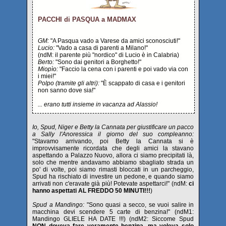
PACCHI di PASQUA a MADMAX
GM:
"A Pasqua vado a Varese da amici sconosciuti!"
Lucio:
"Vado a casa di parenti a Milano!"
(ndM: il parente più "nordico" di Lucio è in Calabria)
Berto:
"Sono dai genitori a Borghetto!"
Miopìo:
"Faccio la cena con i parenti e poi vado via con
i miei!"
Polpo (tramite gli altri):
"È scappato di casa e i genitori
non sanno dove sia!"
... erano tutti insieme in vacanza ad Alassio!
Io, Spud, Niger e Betty la Cannata per giustificare un pacco
a Sally l'Anoressica il giorno del suo compleanno:
"Stavamo arrivando, poi Betty la Cannata si è
improvvisamente ricordata che degli amici la stavano
aspettando a Palazzo Nuovo, allora ci siamo precipitati là,
solo che mentre andavamo abbiamo sbagliato strada un
po' di volte, poi siamo rimasti bloccati in un parcheggio,
Spud ha rischiato di investire un pedone, e quando siamo
arrivati non c'eravate già più! Potevate aspettarci!" (ndM:
ci
hanno aspettati AL FREDDO 50 MINUTI!!!
)
Spud a Mandingo:
"Sono quasi a secco, se vuoi salire in
macchina devi scendere 5 carte di benzina!" (ndM1:
Mandingo GLIELE HA DATE !!!) (ndM2: Siccome Spud