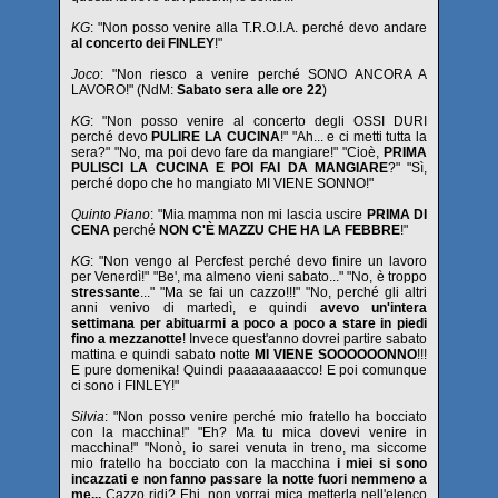
KG
: "Non posso venire alla T.R.O.I.A. perché devo andare
al concerto dei FINLEY
!"
Joco
: "Non riesco a venire perché SONO ANCORA A
LAVORO!" (NdM:
Sabato sera alle ore 22
)
KG
: "Non posso venire al concerto degli OSSI DURI
perché devo
PULIRE LA CUCINA
!" "Ah... e ci metti tutta la
sera?" "No, ma poi devo fare da mangiare!" "Cioè,
PRIMA
PULISCI LA CUCINA E POI FAI DA MANGIARE
?" "Sì,
perché dopo che ho mangiato MI VIENE SONNO!"
Quinto Piano
: "Mia mamma non mi lascia uscire
PRIMA DI
CENA
perché
NON C'È MAZZU CHE HA LA FEBBRE
!"
KG
: "Non vengo al Percfest perché devo finire un lavoro
per Venerdì!" "Be', ma almeno vieni sabato..." "No, è troppo
stressante
..." "Ma se fai un cazzo!!!" "No, perché gli altri
anni venivo di martedì, e quindi
avevo un'intera
settimana per abituarmi a poco a poco a stare in piedi
fino a mezzanotte
! Invece quest'anno dovrei partire sabato
mattina e quindi sabato notte
MI VIENE SOOOOOONNO
!!!
E pure domenika! Quindi paaaaaaaacco! E poi comunque
ci sono i FINLEY!"
Silvia
: "Non posso venire perché mio fratello ha bocciato
con la macchina!" "Eh? Ma tu mica dovevi venire in
macchina!" "Nonò, io sarei venuta in treno, ma siccome
mio fratello ha bocciato con la macchina
i miei si sono
incazzati e non fanno passare la notte fuori nemmeno a
me...
Cazzo ridi? Ehi, non vorrai mica metterla nell'elenco