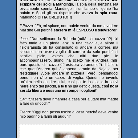
NON doveva fare veramente benzina, ma voleva solo
scippare dei soldi a Mandingo,
la spia della benzina era
ovviamente spenta. Mandingo in un lampo di genio l'ha
notato e Spud gli ha risposto che
aveva la spia rotta
.
Mandingo
CI HA CREDUTO!!!
)
il Pazzo:
"Eh, mi spiace, non potete venire da me a vedere
Mai dire Gol perché
stasera mi é ESPLOSO il televisore
!"
Joco:
"Due settimane fa Roberto (ndM: chi cazzo è?) s'è
fatto male a un piede, anzi a una caviglia, e allora il
fisioterapista gli ha consigliato di andare a correre, ma
siccome non aveva voglia di correre da solo perché si
sentiva picio, voleva che altri due pici lo
accompagnassero, quindi ha scelto me e Andrea (ndr:
pure questo, chi cazzo é? esisterà veramente?). Il fatto é
che quest'Andrea qui é appena tornato da Naja e per
festeggiare vuole andare in pizzeria. Però, pensandoci
bene, non c'ho un cazzo di voglia. Quindi ne invento
un'altra bella da dire a lui, così poi te la dico e la scrivi
nell'elenco dei pacchi, a te ti ho già detto questa,
così ho la
serata libera e nessuno mi rompe i coglioni
!"
GM:
"Stasera devo rimanere a casa per aiutare mia madre
a fare gli gnocchi"
Tseng:
"Oggi non posso uscire di casa perché deve venire
mio padrino a farmi gli auguri!"