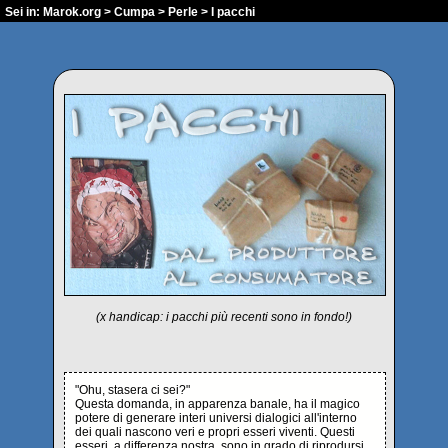
Sei in:
Marok.org
>
Cumpa
>
Perle
> I pacchi
(x handicap: i pacchi più recenti sono in fondo!)
"Ohu, stasera ci sei?"
Questa domanda, in apparenza banale, ha il magico
potere di generare interi universi dialogici all'interno
dei quali nascono veri e propri esseri viventi. Questi
esseri, a differenza nostra, sono in grado di riprodursi