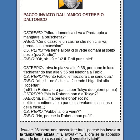
PACCO INVIATO DALL'AMICO OSTREPIO
DALTONICO
OSTREPIO:
"Allora domenica si va a Predappio a
mangiare la bruschetta?"
FABIO:
"Certo cazzo, è un casino che non ci si va,
prendo io la macchina"
OSTREPIO:
"Va bene allora ci si vede domani al solito
posto (pza Stadio)"
FABIO:
"Ok, ok... 9 e 1/2 lì. E sii puntuale!"
OSTREPIO arriva in piazza alle 9.35, permane in loco
fischiettando fino alle 9.55 poi telefona a Fabio.
OSTREPIO
:"Pronto Fabio, è mezz'ora che sono qua."
FABIO
: "ah, si... no è che sto facendo i bigodini alla
Roberta!"
(ndO: la Roberta era partita per Tokyo due giorni prima)
OSTREPIO
: "Ma la Roberta non è a Tokyo?"
FABIO
: "si, si... ma per telefono!" (costo
dell'intercontinentale a parte e sorvolando sul senso
della frase...)
OSTREPIO
: "Vabbè, allora vieni?"
FABIO
: "No, perchè la Roberta non può!".
Jeanne
: "Stasera non posso fare tardi perché
ho lasciato
la tapparella alzata
..."
"E allora?"
"E allora se la abbasso
quando torno a casa ed è tardi
sveglio i vicini
!"