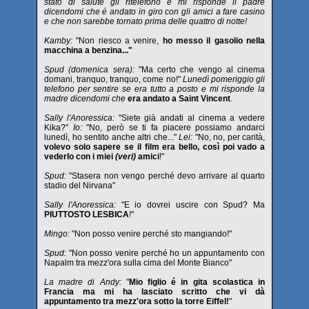
stato di salute gli ritelefono e mi risponde il padre
dicendomi che é andato in giro con gli amici a fare casino
e che non sarebbe tornato prima delle quattro di notte!
Kamby:
"Non riesco a venire,
ho messo il gasolio nella
macchina a benzina..."
Spud (domenica sera):
"Ma certo che vengo al cinema
domani, tranquo, tranquo, come no!"
Lunedì pomeriggio gli
telefono per sentire se era tutto a posto e mi risponde la
madre dicendomi che
era andato a Saint Vincent
.
Sally l'Anoressica:
"Siete già andati al cinema a vedere
Kika?"
Io:
"No, però se ti fa piacere possiamo andarci
lunedì, ho sentito anche altri che..."
Lei:
"No, no, per carità,
volevo solo sapere se il film era bello, così poi vado a
vederlo con i miei
(veri)
amici
!"
Spud:
"Stasera non vengo perché devo arrivare al quarto
stadio del Nirvana"
Sally l'Anoressica:
"E io dovrei uscire con Spud? Ma
PIUTTOSTO LESBICA
!"
Mingo:
"Non posso venire perché sto mangiando!"
Spud:
"Non posso venire perché ho un appuntamento con
Napalm tra mezz'ora sulla cima del Monte Bianco"
La madre di Andy:
"
Mio figlio é in gita scolastica in
Francia ma mi ha lasciato scritto che vi dà
appuntamento tra mezz'ora sotto la torre Eiffel!
"