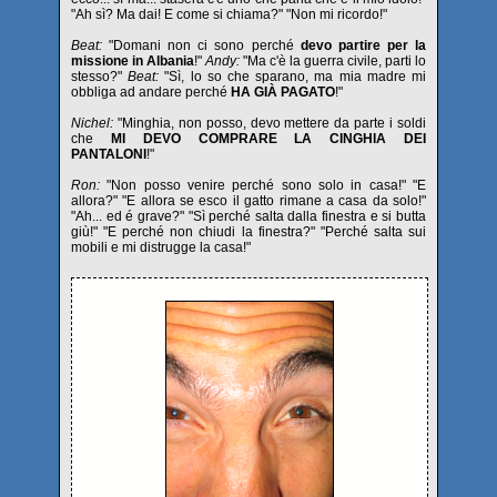
"Ah sì? Ma dai! E come si chiama?" "Non mi ricordo!"
Beat:
"Domani non ci sono perché
devo partire per la
missione in Albania
!"
Andy:
"Ma c'è la guerra civile, parti lo
stesso?"
Beat:
"Sì, lo so che sparano, ma mia madre mi
obbliga ad andare perché
HA GIÀ PAGATO
!"
Nichel:
"Minghia, non posso, devo mettere da parte i soldi
che
MI DEVO COMPRARE LA CINGHIA DEI
PANTALONI
!"
Ron:
"Non posso venire perché sono solo in casa!" "E
allora?" "E allora se esco il gatto rimane a casa da solo!"
"Ah... ed é grave?" "Sì perché salta dalla finestra e si butta
giù!" "E perché non chiudi la finestra?" "Perché salta sui
mobili e mi distrugge la casa!"