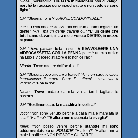
Nichel:
"Vaffanculo,
alle feste in maschera non ci vengo,
perché le ragazze sono mascherate e non vedo se sono
fighe
!"
GM:
"Stasera ho la
RIUNIONE CONDOMINIALE!
"
Joco:
"Devo andare ad Asti dal dentista a farmi togliere un
dente!"
"Ah... ma un dente davanti o..."
"E' un dente che
tutti hanno davanti, ma a me è venuto DIETRO, in mezzo
al palato
!"
GM:
"Devo passare tutta la sera
A RIAVVOLGERE UNA
VIDEOCASSETTA CON LA PENNA
perché un mio amico
ha fuso il videoregistratore e io non ce l'ho!"
Miopìo:
"Devo andare dall'oculista!"
GM:
"Stasera devo andare a teatro!"
"Ah, non sapevo che ti
interessasse il teatro! Però! E... dimmi... cosa vai a
vedere?"
"Non lo so!"
Nichel:
"Devo andare da mia zia a farmi tagliare le
basette!"
GM:
"
Ho dimenticato la macchina in collina
!"
Joco:
"Non sono venuto perché a casa mia è mancata la
luce!"
"E allora?"
"
E allora non è suonata la sveglia
!"
Killer:
"Non posso venire perché
stanotte mi sono
addormentato su un
POLLICE
!" "E allora?" "E allora mi fa
male il pollice e NON RIESCO A GUIDARE!"