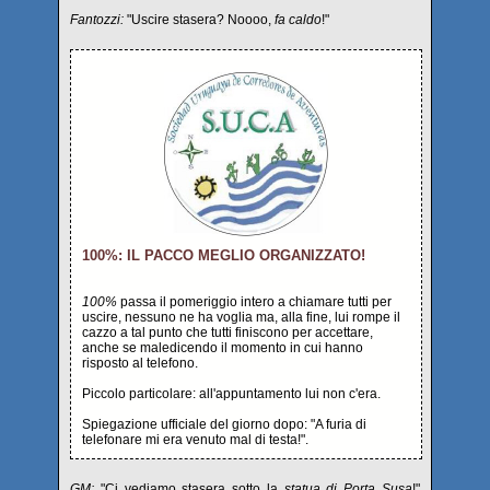
Fantozzi:
"Uscire stasera? Noooo,
fa caldo
!"
100%: IL PACCO MEGLIO ORGANIZZATO!
100%
passa il pomeriggio intero a chiamare tutti per
uscire, nessuno ne ha voglia ma, alla fine, lui rompe il
cazzo a tal punto che tutti finiscono per accettare,
anche se maledicendo il momento in cui hanno
risposto al telefono.
Piccolo particolare: all'appuntamento lui non c'era.
Spiegazione ufficiale del giorno dopo: "A furia di
telefonare mi era venuto mal di testa!".
GM:
"Ci vediamo stasera sotto la
statua di Porta Susa
!"