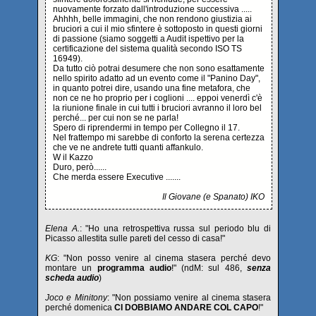
nuovamente forzato dall'introduzione successiva .....
Ahhhh, belle immagini, che non rendono giustizia ai
bruciori a cui il mio sfintere è sottoposto in questi giorni
di passione (siamo soggetti a Audit ispettivo per la
certificazione del sistema qualità secondo ISO TS
16949).
Da tutto ciò potrai desumere che non sono esattamente
nello spirito adatto ad un evento come il "Panino Day",
in quanto potrei dire, usando una fine metafora, che
non ce ne ho proprio per i coglioni .... eppoi venerdì c'è
la riunione finale in cui tutti i bruciori avranno il loro bel
perché... per cui non se ne parla!
Spero di riprendermi in tempo per Collegno il 17.
Nel frattempo mi sarebbe di conforto la serena certezza
che ve ne andrete tutti quanti affankulo.
W il Kazzo
Duro, però......
Che merda essere Executive .......
Il Giovane (e Spanato) IKO
Elena A.
: "Ho una retrospettiva russa sul periodo blu di
Picasso allestita sulle pareti del cesso di casa!"
KG
: "Non posso venire al cinema stasera perché devo
montare un
programma audio
!" (ndM: sul 486,
senza
scheda audio
)
Joco e Minitony
: "Non possiamo venire al cinema stasera
perché domenica
CI DOBBIAMO ANDARE COL CAPO
!"