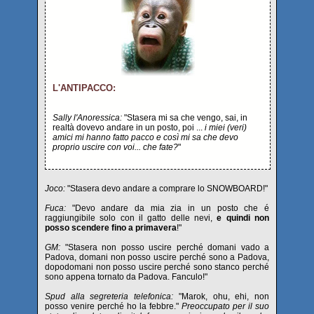
L'ANTIPACCO:
Sally l'Anoressica:
"Stasera mi sa che vengo, sai, in
realtà dovevo andare in un posto, poi ...
i miei (veri)
amici mi hanno fatto pacco e così mi sa che devo
proprio uscire con voi... che fate?
"
Joco:
"Stasera devo andare a comprare lo SNOWBOARD!"
Fuca:
"Devo andare da mia zia in un posto che é
raggiungibile solo con il gatto delle nevi,
e quindi non
posso scendere fino a primavera
!"
GM:
"Stasera non posso uscire perché domani vado a
Padova, domani non posso uscire perché sono a Padova,
dopodomani non posso uscire perché sono stanco perché
sono appena tornato da Padova. Fanculo!"
Spud alla segreteria telefonica:
"Marok, ohu, ehi, non
posso venire perché ho la febbre."
Preoccupato per il suo