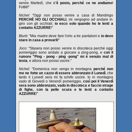
venire Martedì, che
c'è posto, perché ce ne andiamo
!
Fottiti!"
Nichel:
"Oggi non posso venire a casa di Mandingo
PERCHÉ HO GLI OCCHIALI
, mi vergogno ad andare in
giro con gli occhiali;
io esco solo quando ho le lenti a
contatto AZZURRE
!"
Blurb:
"Mia madre deve fare l'orlo a tre pantaloni e
io devo
stare in casa a provarli
!"
Joco:
"Stasera non posso venire in discoteca perché oggi
pomeriggio sono andato a giocare a ping-pong, e
con il
rumore "Ping - pong - ping -pong" mi é venuto mal di
testa
, e allora non posso uscire."
Nichel:
"Domenica non vengo in montagna
perché non
me ne fotte un cazzo di essere abbronzato il Lunedì
, che
tanto il Lunedì sera mi fa schifo uscire. Io in montagna
vado di Giovedì o Venerdì pomeriggio,
così poi il Venerdì
sera sono abbronzato, vado in discoteca e faccio strage
di fighe, con la pelle scura e le lenti a contatto
AZZURRE
!"