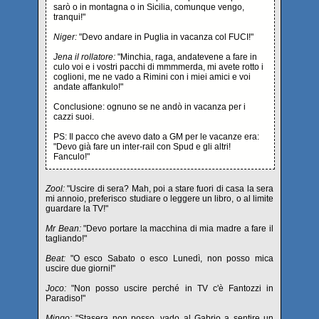
sarò o in montagna o in Sicilia, comunque vengo,
tranqui!"
Niger:
"Devo andare in Puglia in vacanza col FUCI!"
Jena il rollatore:
"Minchia, raga, andatevene a fare in
culo voi e i vostri pacchi di mmmmerda, mi avete rotto i
coglioni, me ne vado a Rimini con i miei amici e voi
andate affankulo!"
Conclusione: ognuno se ne andò in vacanza per i
cazzi suoi.
PS: Il pacco che avevo dato a GM per le vacanze era:
"Devo già fare un inter-rail con Spud e gli altri!
Fanculo!"
Zool:
"Uscire di sera? Mah, poi a stare fuori di casa la sera
mi annoio, preferisco studiare o leggere un libro, o al limite
guardare la TV!"
Mr Bean:
"Devo portare la macchina di mia madre a fare il
tagliando!"
Beat:
"O esco Sabato o esco Lunedì, non posso mica
uscire due giorni!"
Joco:
"Non posso uscire perché in TV c'è Fantozzi in
Paradiso!"
Mingo:
"Stasera non posso, vado al Gabrio a sentire un