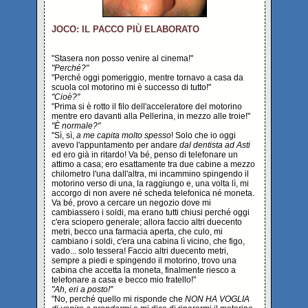
JOCO: IL PACCO PIÙ ELABORATO
"Stasera non posso venire al cinema!"
"Perché?"
"Perché oggi pomeriggio, mentre tornavo a casa da
scuola col motorino mi è successo di tutto!"
"Cioè?"
"Prima si è rotto il filo dell'acceleratore del motorino
mentre ero davanti alla Pellerina, in mezzo alle troie!"
"È normale?"
"Sì, sì,
a me capita molto spesso
! Solo che io oggi
avevo l'appuntamento per andare
dal dentista ad Asti
ed ero già in ritardo! Va bé, penso di telefonare un
attimo a casa; ero esattamente tra due cabine a mezzo
chilometro l'una dall'altra, mi incammino spingendo il
motorino verso di una, la raggiungo e, una volta lì, mi
accorgo di non avere né scheda telefonica né moneta.
Va bé, provo a cercare un negozio dove mi
cambiassero i soldi, ma erano tutti chiusi perché oggi
c'era sciopero generale; allora faccio altri duecento
metri, becco una farmacia aperta, che culo, mi
cambiano i soldi, c'era una cabina lì vicino, che figo,
vado... solo tessera! Faccio altri duecento metri,
sempre a piedi e spingendo il motorino, trovo una
cabina che accetta la moneta, finalmente riesco a
telefonare a casa e becco mio fratello!"
"Ah, eri a posto!"
"No, perché quello mi risponde che
NON HA VOGLIA