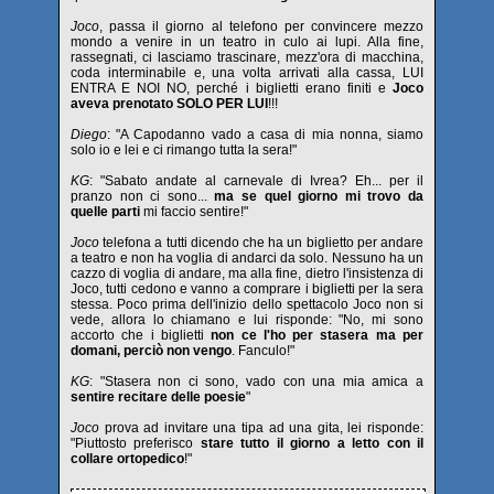
Joco
, passa il giorno al telefono per convincere mezzo
mondo a venire in un teatro in culo ai lupi. Alla fine,
rassegnati, ci lasciamo trascinare, mezz'ora di macchina,
coda interminabile e, una volta arrivati alla cassa, LUI
ENTRA E NOI NO, perché i biglietti erano finiti e
Joco
aveva prenotato SOLO PER LUI
!!!
Diego
: "A Capodanno vado a casa di mia nonna, siamo
solo io e lei e ci rimango tutta la sera!"
KG
: "Sabato andate al carnevale di Ivrea? Eh... per il
pranzo non ci sono...
ma se quel giorno mi trovo da
quelle parti
mi faccio sentire!"
Joco
telefona a tutti dicendo che ha un biglietto per andare
a teatro e non ha voglia di andarci da solo. Nessuno ha un
cazzo di voglia di andare, ma alla fine, dietro l'insistenza di
Joco, tutti cedono e vanno a comprare i biglietti per la sera
stessa. Poco prima dell'inizio dello spettacolo Joco non si
vede, allora lo chiamano e lui risponde: "No, mi sono
accorto che i biglietti
non ce l'ho per stasera ma per
domani, perciò non vengo
. Fanculo!"
KG
: "Stasera non ci sono, vado con una mia amica a
sentire recitare delle poesie
"
Joco
prova ad invitare una tipa ad una gita, lei risponde:
"Piuttosto preferisco
stare tutto il giorno a letto con il
collare ortopedico
!"