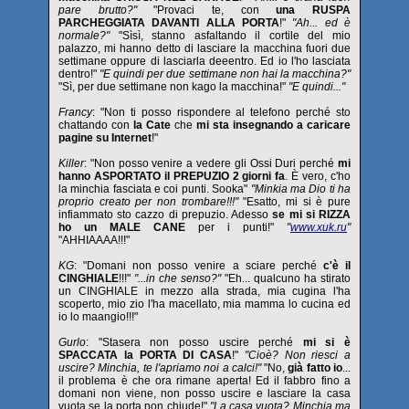
pare brutto?"
"Provaci te, con
una RUSPA
PARCHEGGIATA DAVANTI ALLA PORTA
!"
"Ah... ed è
normale?"
"Sìsì, stanno asfaltando il cortile del mio
palazzo, mi hanno detto di lasciare la macchina fuori due
settimane oppure di lasciarla deeentro. Ed io l'ho lasciata
dentro!"
"E quindi per due settimane non hai la macchina?"
"Sì, per due settimane non kago la macchina!"
"E quindi..."
Francy
: "Non ti posso rispondere al telefono perché sto
chattando con
la Cate
che
mi sta insegnando a caricare
pagine su Internet
!"
Killer
: "Non posso venire a vedere gli Ossi Duri perché
mi
hanno ASPORTATO il PREPUZIO 2 giorni fa
. È vero, c'ho
la minchia fasciata e coi punti. Sooka"
"Minkia ma Dio ti ha
proprio creato per non trombare!!!"
"Esatto, mi si è pure
infiammato sto cazzo di prepuzio. Adesso
se mi si RIZZA
ho un MALE CANE
per i punti!"
"
www.xuk.ru
"
"AHHIAAAA!!!"
KG
: "Domani non posso venire a sciare perché
c'è il
CINGHIALE
!!!"
"...in che senso?"
"Eh... qualcuno ha stirato
un CINGHIALE in mezzo alla strada, mia cugina l'ha
scoperto, mio zio l'ha macellato, mia mamma lo cucina ed
io lo maangio!!!"
Gurlo
: "Stasera non posso uscire perché
mi si è
SPACCATA la PORTA DI CASA
!"
"Cioè? Non riesci a
uscire? Minchia, te l'apriamo noi a calci!"
"No,
già fatto io
...
il problema è che ora rimane aperta! Ed il fabbro fino a
domani non viene, non posso uscire e lasciare la casa
vuota se la porta non chiude!"
"La casa vuota? Minchia ma