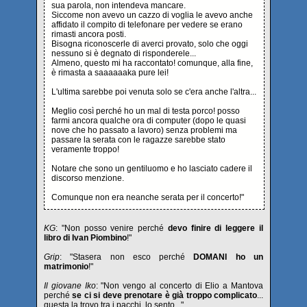
sua parola, non intendeva mancare.
Siccome non avevo un cazzo di voglia le avevo anche
affidato il compito di telefonare per vedere se erano
rimasti ancora posti.
Bisogna riconoscerle di averci provato, solo che oggi
nessuno si è degnato di risponderele...
Almeno, questo mi ha raccontato! comunque, alla fine,
è rimasta a saaaaaaka pure lei!
L'ultima sarebbe poi venuta solo se c'era anche l'altra...
Meglio così perché ho un mal di testa porco! posso
farmi ancora qualche ora di computer (dopo le quasi
nove che ho passato a lavoro) senza problemi ma
passare la serata con le ragazze sarebbe stato
veramente troppo!
Notare che sono un gentiluomo e ho lasciato cadere il
discorso menzione.
Comunque non era neanche serata per il concerto!"
KG
: "Non posso venire perché
devo finire di leggere il
libro di Ivan Piombino
!"
Grip
: "Stasera non esco perché
DOMANI ho un
matrimonio
!"
Il giovane Iko
: "Non vengo al concerto di Elio a Mantova
perché
se ci si deve prenotare è già troppo complicato
...
questa la trovo tra i pacchi, lo sento..."