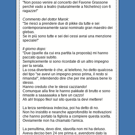
"Non posso venire al concerto del Favone Grassone
perché vado a teatro (naturalmente a Nichelino) con 6
ragazze!"
Commento del dottor Marok:
"Se riesci a prendere due di pikke da tutte e sei
contemporaneamente sarai nominato gran maestro dei
glebas.
Se in più sono tutte e sei dei cessi avrai una menzione
speciale!"
Il giorno dopo:
"Due (quelle da cui era partita la proposta) mi hanno
paccato quasi subito.
Semplicemente si sono ricordate di un altro impegno
per la serata.
La cosa divertente è che, al telefono, ho detto qualcosa
del tipo "se avevi un impegno preso prima, il resto si
rimanda!", intendendo dire che per me andava bene lo
stesso.
Hanno creduto che le stessi cazziando!
Comunque alla fine le hanno pakkate di brutto e sono
rimaste a saaaaaaka a fare un cazzo!
Ah ah! troppo fiko! sul sito questa la devi mettere!
La terza sembrava indecisa, poi ha detto di no.
Non ho insistito e neanche approfondito le motivazioni
che hanno portato la figliola a compiere questa scelta.
Ovviamente non ha chiamato l'amica.
La penultima, devo dire, stavolta non mi ha deluso.
Aveva deciso ben 24 ore prima e, avendomi dato la