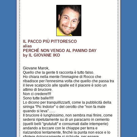
IL PACCO PIÙ PITTORESCO
alias
PERCHÉ NON VENGO AL PANINO DAY
by IL GIOVANE IKO
Giovane Marok,
Quello che la gente ti racconta è tutto falso.
Ho chiara nella mente l'immagine di Rocco che
ribadisce per l'ennesima volta che quello che passa tra
il lieve scalpiccìo alle spalle ed il piacere è solo un
attimo di bruciore.
Non ci credere!!!!
Sono tutte balle!!!!!
Lo dicono per tranquillizzarti, come la pubblicità della
siringa "Pic Indolor" o del cerotto che "non fa male
quando si leva".......
Il bruciore è lunghissimo, non sembra mai finire, come
sedersi ripetutamente su di un paracarro in cemento
(quelli belli "grutuluti" e consumati dalle intemperie)
andando a toccare con le chiappe per terra e
rialzandosi lentamente, finché la punta non esce e lo
sfintere dolorosamente si richiude, per essere