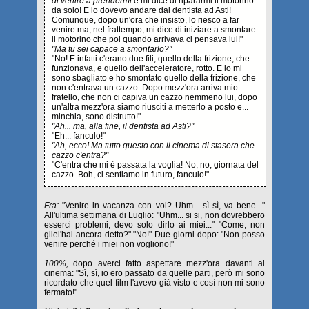
di venire a prendermi
e mi dice di ripararmi il motorino
da solo! E io dovevo andare dal dentista ad Asti!
Comunque, dopo un'ora che insisto, lo riesco a far
venire ma, nel frattempo, mi dice di iniziare a smontare
il motorino che poi quando arrivava ci pensava lui!"
"Ma tu sei capace a smontarlo?"
"No! E infatti c'erano due fili, quello della frizione, che
funzionava, e quello dell'acceleratore, rotto. E io mi
sono sbagliato e ho smontato quello della frizione, che
non c'entrava un cazzo. Dopo mezz'ora arriva mio
fratello, che non ci capiva un cazzo nemmeno lui, dopo
un'altra mezz'ora siamo riusciti a metterlo a posto e...
minchia, sono distrutto!"
"Ah... ma, alla fine, il dentista ad Asti?"
"Eh... fanculo!"
"Ah, ecco! Ma tutto questo con il cinema di stasera che
cazzo c'entra?"
"C'entra che mi è passata la voglia! No, no, giornata del
cazzo. Boh, ci sentiamo in futuro, fanculo!"
Fra:
"Venire in vacanza con voi? Uhm... sì sì, va bene..."
All'ultima settimana di Luglio: "Uhm... si si, non dovrebbero
esserci problemi, devo solo dirlo ai miei..." "Come, non
gliel'hai ancora detto?" "No!" Due giorni dopo: "Non posso
venire perché i miei non vogliono!"
100%,
dopo averci fatto aspettare mezz'ora davanti al
cinema: "Sì, sì, io ero passato da quelle parti, però mi sono
ricordato che quel film l'avevo già visto e così non mi sono
fermato!"