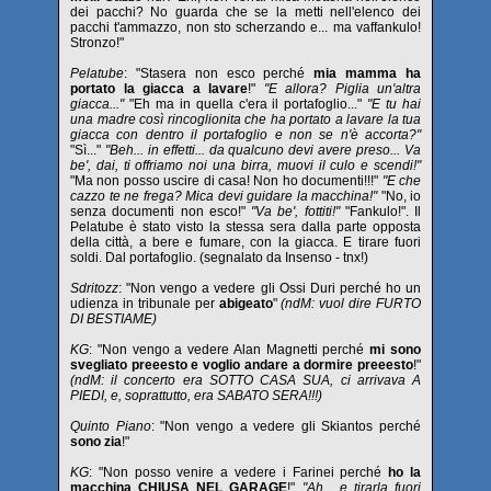
dei pacchi? No guarda che se la metti nell'elenco dei
pacchi t'ammazzo, non sto scherzando e... ma vaffankulo!
Stronzo!"
Pelatube
: "Stasera non esco perché
mia mamma ha
portato la giacca a lavare
!"
"E allora? Piglia un'altra
giacca..."
"Eh ma in quella c'era il portafoglio..."
"E tu hai
una madre così rincoglionita che ha portato a lavare la tua
giacca con dentro il portafoglio e non se n'è accorta?"
"Sì..."
"Beh... in effetti... da qualcuno devi avere preso... Va
be', dai, ti offriamo noi una birra, muovi il culo e scendi!"
"Ma non posso uscire di casa! Non ho documenti!!!"
"E che
cazzo te ne frega? Mica devi guidare la macchina!"
"No, io
senza documenti non esco!"
"Va be', fottiti!"
"Fankulo!". Il
Pelatube è stato visto la stessa sera dalla parte opposta
della città, a bere e fumare, con la giacca. E tirare fuori
soldi. Dal portafoglio. (segnalato da Insenso - tnx!)
Sdritozz
: "Non vengo a vedere gli Ossi Duri perché ho un
udienza in tribunale per
abigeato
"
(ndM: vuol dire FURTO
DI BESTIAME)
KG
: "Non vengo a vedere Alan Magnetti perché
mi sono
svegliato preeesto e voglio andare a dormire preeesto
!"
(ndM: il concerto era SOTTO CASA SUA, ci arrivava A
PIEDI, e, soprattutto, era SABATO SERA!!!)
Quinto Piano
: "Non vengo a vedere gli Skiantos perché
sono zia
!"
KG
: "Non posso venire a vedere i Farinei perché
ho la
macchina CHIUSA NEL GARAGE
!"
"Ah... e tirarla fuori