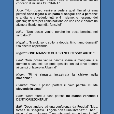
concerto di musica OCCITANA!"
Joco:
"Non posso venire a vedere quel film al cinema
perché
sono legato a un patto di sangue con 4 persone
:
o andiamo a vederlo tutti e 4 insieme, o nessuno dei
quattro; stasera per combinazione c'è uno che é andato un
attimo a Grado, quindi... fanculo!"
Killer
: "Non posso venire perché ho poca benzina nel
serbatoio!"
Napalm:
"Marok, sono sotto la doccia, ti richiamo domani!"
Sto ancora aspettando...
Niger:
"
SONO RIMASTO CHIUSO NEL CESSO! AIUTO!
"
Beat:
"Non posso venire perché viene a mangiare e a
dormire a casa mia un prete gesuita con cui devo andare
ai campi di lavoro in Albania!"
Niger:
"
Mi é rimasta incastrata la chiave nella
macchina
!"
Claudio:
"Non ti posso portare il cavo perché
mi sta
piovendo in casa
!"
Beat:
"Devo stare a casa perché
mi stanno venendo i
DENTI ORIZZONTALI
!"
Bidì:
"Devo andare ad una conferenza da Fogola!" "Ma...
forse ti sei sbagliata... Fogola non è una libreria?" "... beh...
ecco... sì ma... stasera c'è uno che parla che è il mio idolo!"