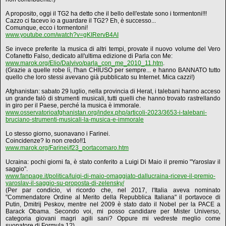
A proposito, oggi il TG2 ha detto che il bello dell'estate sono i tormentoni!!!
Cazzo ci facevo io a guardare il TG2? Eh, è successo...
Comunque, ecco i tormentoni!
www.youtube.com/watch?v=gKIRervB4AI
Se invece preferite la musica di altri tempi, provate il nuovo volume del Vero
Cofanetto Falso, dedicato all'ultima edizione di Parla con Me:
www.marok.org/Elio/Dalvivo/parla_con_me_2010_11.htm
.
(Grazie a quelle robe lì, l'han CHIUSO per sempre... e hanno BANNATO tutto
quello che loro stessi avevano già pubblicato su Internet. Mica cazzi!)
Afghanistan: sabato 29 luglio, nella provincia di Herat, i talebani hanno acceso
un grande falò di strumenti musicali, tutti quelli che hanno trovato rastrellando
in giro per il Paese, perché la musica è immorale.
www.osservatorioafghanistan.org/index.php/articoli-2023/3653-i-talebani-
bruciano-strumenti-musicali-la-musica-e-immorale
Lo stesso giorno, suonavano i Farinei.
Coincidenze? Io non credo!!1
www.marok.org/Farinei/f23_portacomaro.htm
Ucraina: pochi giorni fa, è stato conferito a Luigi Di Maio il premio "Yaroslav il
saggio".
www.fanpage.it/politica/luigi-di-maio-omaggiato-dallucraina-riceve-il-premio-
yaroslav-il-saggio-su-proposta-di-zelensky/
(Per par condicio, vi ricordo che, nel 2017, l'Italia aveva nominato
"Commendatore Ordine al Merito della Repubblica Italiana" il portavoce di
Putin, Dmitrij Peskov, mentre nel 2009 è stato dato il Nobel per la PACE a
Barack Obama. Secondo voi, mi posso candidare per Mister Universo,
categoria giovani magri agili sani? Oppure mi vedreste meglio come
suonatore di Formula 1?)