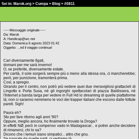
Sei in:
Marok.org
>
Cumpa
>
Blog
> #0811
-----Messaggio originale-----
Da: Marok
A: Handicap@wc.net
Data: Domenica 6 agosto 2023 01:42
Oggetto: ...ed il viaggio continua!
Cari diversamente figati,
domani per me sarà inverno!
O, se preferite, diversamente estate.
Per carità, il sole sorgerà sempre più o meno alla stessa ora, ci mancherebbe;
però, per punizione, tramonterà prima.
Così, a spregio.
Girando per il centro, non potrò più vedere quei due meravigliosi grattacieli di
Lingotto e Porta Susa, né gli ingorghi spettacolari di piazza Baldissera, né
l'Internet a banda larga per vedere in Full Hd lo streaming di quelle piattaforme
là; non ci saranno nemmeno le voci dei trapper italiani che escono dalle fottute
pareti. Sigh!
Paura eh?
Sto per fare ritorno agli anni '90?
Oppure, meglio ancora, ho finalmente trovato la Droga?
In effetti NØ, però in compenso vado in Madagascar... e potrei anche decidere
di rimanerci, chi lo sa?
Dicono che i lemuri siano simpatici... altro che gnu.
Se passate da quelle parti, ci vediamo là...