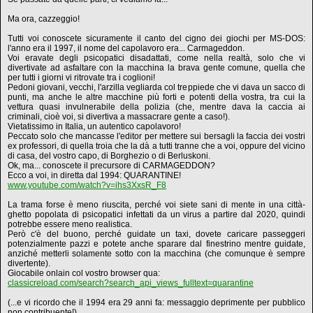
Ma ora, cazzeggio!
Tutti voi conoscete sicuramente il canto del cigno dei giochi per MS-DOS:
l'anno era il 1997, il nome del capolavoro era... Carmageddon.
Voi eravate degli psicopatici disadattati, come nella realtà, solo che vi
divertivate ad asfaltare con la macchina la brava gente comune, quella che
per tutti i giorni vi ritrovate tra i coglioni!
Pedoni giovani, vecchi, l'arzilla vegliarda col treppiede che vi dava un sacco di
punti, ma anche le altre macchine più forti e potenti della vostra, tra cui la
vettura quasi invulnerabile della polizia (che, mentre dava la caccia ai
criminali, cioè voi, si divertiva a massacrare gente a caso!).
Vietatissimo in Italia, un autentico capolavoro!
Peccato solo che mancasse l'editor per mettere sui bersagli la faccia dei vostri
ex professori, di quella troia che la dà a tutti tranne che a voi, oppure del vicino
di casa, del vostro capo, di Borghezio o di Berluskoni.
Ok, ma... conoscete il precursore di CARMAGEDDON?
Ecco a voi, in diretta dal 1994: QUARANTINE!
www.youtube.com/watch?v=ihs3XxsR_F8
La trama forse è meno riuscita, perché voi siete sani di mente in una città-
ghetto popolata di psicopatici infettati da un virus a partire dal 2020, quindi
potrebbe essere meno realistica.
Però c'è del buono, perché guidate un taxi, dovete caricare passeggeri
potenzialmente pazzi e potete anche sparare dal finestrino mentre guidate,
anziché metterli solamente sotto con la macchina (che comunque è sempre
divertente).
Giocabile onlain col vostro browser qua:
classicreload.com/search?search_api_views_fulltext=quarantine
(...e vi ricordo che il 1994 era 29 anni fa: messaggio deprimente per pubblico
non contribuente!)