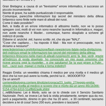
Gran Bretagna: a causa di un "lievissimo" errore informatico, è successo un
piccolo inconveniente.
Niente di grave, ha subito puntualizzato il responsabile.
Comunque, parecchie informazioni top secret del ministero della difesa
britannico sono finite nelle mani di alleati dei russi.
Come è stato possibile?
Beh, si tratta di un errore informatico di altissimo livello, non ve lo posso
spiegare così, molti di voi non sono neanche laureati in Informatica e, magari,
non avete neanche il Master... comunque, hanno sbagliato a scrivere gli
indirizzi di posta.
Ebbene sì: anziché .mil, hanno scritto .ml, che sta per "MALI".
"Cose che capitano... - ha risposto il Mali - Ma non vi preoccupate, non lo
diciamo a nessuno!".
www.federprivacy.org/informazione/flash-news/errore-fatale-nella-digitazione-
dell-indirizzo-email-le-informazioni-top-secret-del-ministero-della-difesa-
britannico-finiscono-nelle-mani-di-alleati-russi(pochi anni fa, tipo venti, grazie
all'indirizzo di posta sbagliato, ho conosciuto un mio quasi omonimo che
riceve ancora oggi la niusletter... e che salutiamo! Se la vuoi girare a Putin...
boh... cazzi suoi, magari ci molla e torna indietro!)
Reggio Emilia: un veeekkio chiama il medico per una ricetta e il medico gli
dice che lui non può avere la ricetta, perché lui è... MOOOORTO!
Da un anno!!!
corrieredibologna.corriere.it/notizie/cronaca/23_luglio_27/reggio-emilia-
chiede-una-ricetta-al-medico-e-scopre-che-e-morto-da-un-anno-46c1b366-
5154-4764-b310-51effdd2axlk.shtml
(...rettifichiamo: Lei è Morto, solo se ce lo chiede con il Servizio Sanitario
Nazionale. Però, se invece Lei farà la visita privatamente, sempre qua da noi,
però a pagamento, diremo in giro che ha 20 anni... e 30 centimetri, lasciamo
decidere a lei di cosa! Sono 200 euro, prendere o lasciare!)