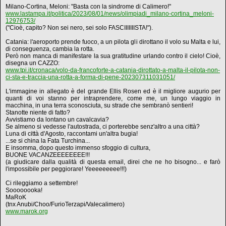
Milano-Cortina, Meloni: "Basta con la sindrome di Calimero!"
www.lastampa.it/politica/2023/08/01/news/olimpiadi_milano-cortina_meloni-
12976753/
("Cioè, capito? Non sei nero, sei solo FASCIIIIIIISTA!").
Catania: l'aeroporto prende fuoco, a un pilota gli dirottano il volo su Malta e lui,
di conseguenza, cambia la rotta.
Però non manca di manifestare la sua gratitudine urlando contro il cielo! Cioè,
disegna un CAZZO:
www.tpi.it/cronaca/volo-da-francoforte-a-catania-dirottato-a-malta-il-pilota-non-
ci-sta-e-traccia-una-rotta-a-forma-di-pene-202307311031051/
L'immagine in allegato è del grande Ellis Rosen ed è il migliore augurio per
quanti di voi stanno per intraprendere, come me, un lungo viaggio in
macchina, in una terra sconosciuta, su strade che sembranò sentieri!
Stanotte niente di fatto?
Avvistiamo da lontano un cavalcavia?
Se almeno si vedesse l'autostrada, ci porterebbe senz'altro a una città?
Luna di città d'Agosto, raccontami un'altra bugia!
...se si china la Fata Turchina...
E insomma, dopo questo immenso sfoggio di cultura,
BUONE VACANZEEEEEEEE!!!
(a giudicare dalla qualità di questa email, direi che ne ho bisogno... e farò
l'impossibile per peggiorare! Yeeeeeeeee!!!)
Ci rileggiamo a settembre!
Soooooooka!
MaRoK
(tnx Anubi/Choo/FurioTerzapi/Valecalimero)
www.marok.org