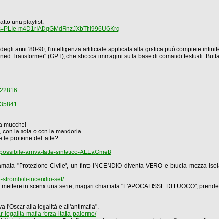
atto una playlist:
st=PLIe-m4D1rIADqGMdRnzJXbThI996UGKrq
egli anni '80-90, l'intelligenza artificiale applicata alla grafica può compiere infinit
ained Transformer" (GPT), che sbocca immagini sulla base di comandi testuali. Butta
522816
035841
nza mucche!
e, con la soia o con la mandorla.
 le proteine del latte?
ossibile-arriva-latte-sintetico-AEEaGmeB
hiamata "Protezione Civile", un finto INCENDIO diventa VERO e brucia mezza isola
e-stromboli-incendio-set/
e mettere in scena una serie, magari chiamata "L'APOCALISSE DI FUOCO", prendend
l'Oscar alla legalità e all'antimafia".
-legalita-mafia-forza-italia-palermo/