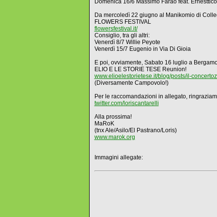
Domenica 16/6 Massimo Faraò feat. Ernesttico
Da mercoledì 22 giugno al Manikomio di Colle
FLOWERS FESTIVAL
flowersfestival.it/
Consiglio, tra gli altri:
Venerdì 8/7 Willie Peyote
Venerdì 15/7 Eugenio in Via Di Gioia
E poi, ovviamente, Sabato 16 luglio a Bergamo
ELIO E LE STORIE TESE Reunion!
www.elioelestorietese.it/blog/posts/il-concertoz
(Diversamente Campovolo!)
Per le raccomandazioni in allegato, ringraziamo
twitter.com/loriscantarelli
Alla prossima!
MaRoK
(tnx Ale/Asilo/El Pastrano/Loris)
www.marok.org
Immagini allegate: