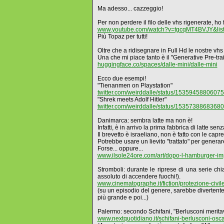
Ma adesso... cazzeggio!
Per non perdere il filo delle vhs rigenerate, ho f
www.youtube.com/watch?v=tgcqMT4BVJY&li
Più Topaz per tutti!
Oltre che a ridisegnare in Full Hd le nostre vhs d
Una che mi piace tanto è il "Generative Pre-tr
huggingface.co/spaces/dalle-mini/dalle-mini
Ecco due esempi!
"Tienanmen on Playstation"
twitter.com/weirddalle/status/1535945880607
"Shrek meets Adolf Hitler"
twitter.com/weirddalle/status/1535738868368
Danimarca: sembra latte ma non è!
Infatti, è in arrivo la prima fabbrica di latte se
Il brevetto è israeliano, non è fatto con le capr
Potrebbe usare un lievito "trattato" per generare
Forse... oppure...
www.ilsole24ore.com/art/dopo-l-hamburger-imp
Stromboli: durante le riprese di una serie c
assoluto di accendere fuochi!).
www.cinematographe.it/fiction/protezione-civil
(su un episodio del genere, sarebbe divertent
più grande e poi...)
Palermo: secondo Schifani, "Berlusconi meritava 
www.nextquotidiano.it/schifani-berlusconi-oscar