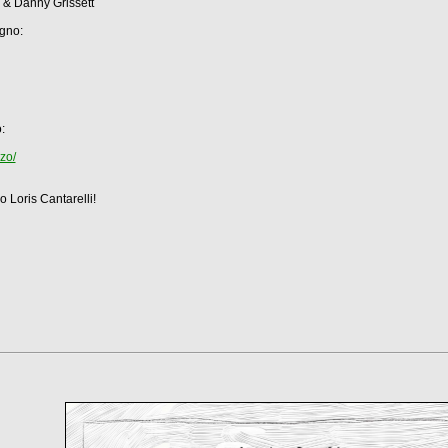
 & Danny Grissett
gno:
:
zo/
 Loris Cantarelli!