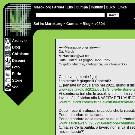
Marok.org
Farinei
Elio
Cumpa
Inutility
Buko
Links
Sei in:
Marok.org
>
Cumpa
>
Blog
> #0804
Archivio
Blog
-----Messaggio originale-----
Da: Marok
Chi siamo
A: Handicap@wc.net
Data: Lunedì 13 giugno 2022 02:25
Disegni
Oggetto: Mucche, intelligenza, vecchiaia e XXX
Foto
Perle
Cari diversamente figati,
Storie
finalmente è giugno!!! Contenti?
E, pensate un po', siamo nel 2022, quindi il d
Voci
www.spettakolo.it/2022/06/12/elio-e-le-storie-t
Vi sembrava ieri che lo ascoltavate la prima vo
Invece, è più vicino alla NASCITA DELL'AUDIO
www.musicoff.com/musica-e-cultura/ascoltare-
Dopo i recenti sviluppi, si calcola che la nasci
Per non parlare della cannabis.
Per non parlare della rilevanza dei referendum 
www.lasiciliaweb.it/2022/06/elezioni-comunal
(...ma, se c'è la partita, a lavoro non si va, i
mezzo, lascio?)