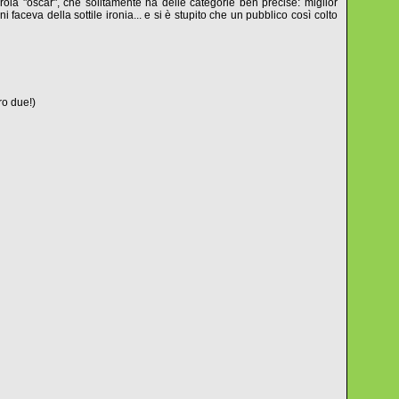
arola "oscar", che solitamente ha delle categorie ben precise: miglior
aceva della sottile ironia... e si è stupito che un pubblico così colto
ro due!)