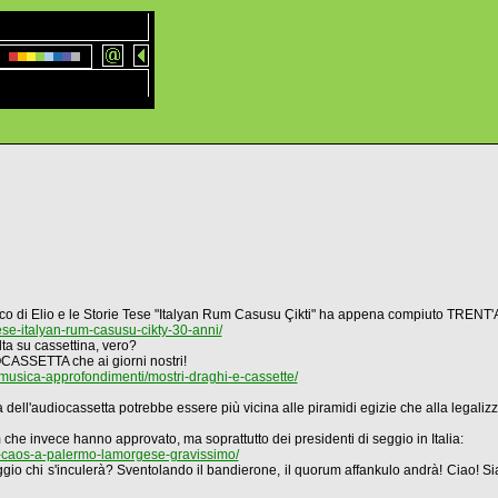
isco di Elio e le Storie Tese "Italyan Rum Casusu Çikti" ha appena compiuto TRENT
ese-italyan-rum-casusu-cikty-30-anni/
lta su cassettina, vero?
CASSETTA che ai giorni nostri!
musica-approfondimenti/mostri-draghi-e-cassette/
ta dell'audiocassetta potrebbe essere più vicina alle piramidi egizie che alla legaliz
che invece hanno approvato, ma soprattutto dei presidenti di seggio in Italia:
i-caos-a-palermo-lamorgese-gravissimo/
l seggio chi s'inculerà? Sventolando il bandierone, il quorum affankulo andrà! Ciao! 