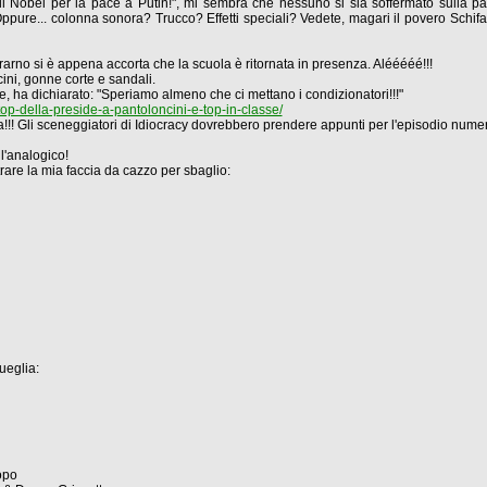
, il Nobel per la pace a Putin!", mi sembra che nessuno si sia soffermato sulla p
ure... colonna sonora? Trucco? Effetti speciali? Vedete, magari il povero Schifani f
trarno si è appena accorta che la scuola è ritornata in presenza. Alééééé!!!
cini, gonne corte e sandali.
ale, ha dichiarato: "Speriamo almeno che ci mettano i condizionatori!!!"
top-della-preside-a-pantoloncini-e-top-in-classe/
ola!!! Gli sceneggiatori di Idiocracy dovrebbero prendere appunti per l'episodio nume
l'analogico!
are la mia faccia da cazzo per sbaglio:
ueglia:
opo