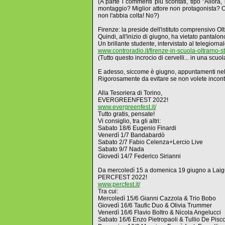
(A parte i commenti più scontati, tipo "Allora
montaggio? Miglior attore non protagonista? Opp
non l'abbia colta! No?)
Firenze: la preside dell'istituto comprensivo Ol
Quindi, all'inizio di giugno, ha vietato pantalon
Un brillante studente, intervistato al telegiorn
www.controradio.it/firenze-in-scuola-oltrarno-s
(Tutto questo incrocio di cervelli... in una scu
E adesso, siccome è giugno, appuntamenti nel
Rigorosamente da evitare se non volete incontr
Alla Tesoriera di Torino,
EVERGREENFEST 2022!
www.evergreenfest.it/
Tutto gratis, pensate!
Vi consiglio, tra gli altri:
Sabato 18/6 Eugenio Finardi
Venerdì 1/7 Bandabardò
Sabato 2/7 Fabio Celenza+Lercio Live
Sabato 9/7 Nada
Giovedì 14/7 Federico Sirianni
Da mercoledì 15 a domenica 19 giugno a Laig
PERCFEST 2022!
www.percfest.it/
Tra cui:
Mercoledì 15/6 Gianni Cazzola & Trio Bobo
Giovedì 16/6 Taufic Duo & Olivia Trummer
Venerdì 16/6 Flavio Boltro & Nicola Angelucci
Sabato 16/6 Enzo Pietropaoli & Tullio De Pisc