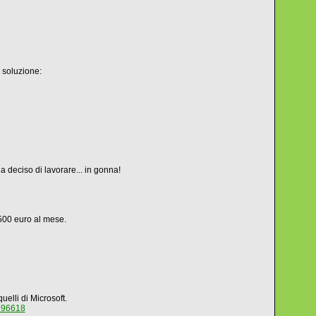
a soluzione:
a deciso di lavorare... in gonna!
 500 euro al mese.
elli di Microsoft.
8996618