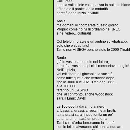
Care 2000,
questa volta siete voi a passar la notte in bianc
affrontate il panico della maturità...
perché dopo inizia la vita!!!
Ansia...
ma domani vi ricorderete questo giorno!
Proprio come noi vi ricordiamo nei JPEG
e nei video... culturali!
Col telefonino avrete un aiutino su whatsapp,
solo che è sbagliato!
Tanto non vi SEGA perché siete le 2000 (Yeahh
Sento
già le vostre lamentele nel futuro,
perché ai vostri tempi ci si comportava meglio!
Nell'ospizio,
voi criticherete i giovani e la società
come tutte quelle che verranno dopo,
tipo le 3000 o le 90210 fan degli 883...
e le 100.000
faranno un CASINO
che, al confronto, anche Woodstock
sarà il Linux Day!!!
Le 100.000 la daranno ai nerd,
ai bassi, ai grassi, ai vecchi e ai brutti:
la natura si sarà rincoglionita un po'
ed amare non sarà un problema.
Tanti chili d'erba fumeranno in libertà,
con le tette salveranno chi non sa nuotare