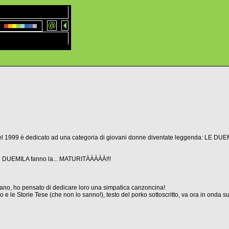
nel 1999 è dedicato ad una categoria di giovani donne diventate leggenda: LE DUE
 le DUEMILA fanno la... MATURITÀÀÀÀÀ!!!
vano, ho pensato di dedicare loro una simpatica canzoncina!
 e le Storie Tese (che non lo sanno!), testo del porko sottoscritto, va ora in onda