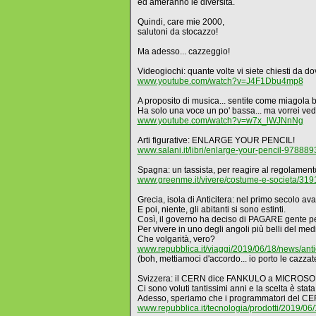
ed ameranno le diversità.
Quindi, care mie 2000,
salutoni da stocazzo!
Ma adesso... cazzeggio!
Videogiochi: quante volte vi siete chiesti da do
www.youtube.com/watch?v=J4F1Dbu4mp8
A proposito di musica... sentite come miagola 
Ha solo una voce un po' bassa... ma vorrei vede
www.youtube.com/watch?v=w7x_lWJNnNg
Arti figurative: ENLARGE YOUR PENCIL!
www.salani.it/libri/enlarge-your-pencil-9788
Spagna: un tassista, per reagire al regolamento 
www.greenme.it/vivere/costume-e-societa/319
Grecia, isola di Anticitera: nel primo secolo 
E poi, niente, gli abitanti si sono estinti.
Così, il governo ha deciso di PAGARE gente per
Per vivere in uno degli angoli più belli del med
Che volgarità, vero?
www.repubblica.it/viaggi/2019/06/18/news/ant
(boh, mettiamoci d'accordo... io porto le cazzat
Svizzera: il CERN dice FANKULO a MICROSOF
Ci sono voluti tantissimi anni e la scelta è s
Adesso, speriamo che i programmatori del CERN d
www.repubblica.it/tecnologia/prodotti/2019/