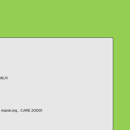
MILA!
 su marok.org... CARE 2OOO!