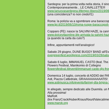
Sardegna: per la prima volta nella storia, il si
Contemporaneamente... LE CAVALLETTE!!!
www.lanuovasardegna.it/tempo-libero/2019/06/
(una coincidenza? io non credo!!1)
Roma: la polizia va a sgombrare una baraccopol
www.tpi.it/2019/06/10/roma-ruspe-baraccopoli-
Copparo (FE): nasce la SALVINI HAZE, la canna
www.dolcevitaonline.it/e-arrivata-la-salvini-haz
(a quando la carta da culo?)
Infine, appuntamenti nell'analogico!
Sabato 29 giugno, DUNE BUGGY BAND all'Eve
evergreenfest.wordpress.com/2019/03/28/sab
Sabato 6 luglio, IMMANUEL CASTO (feat. The
Flowers Festival, Manikomio di Collegno
flowersfestival.it/eventi/immanuel-casto-djs-fr
Domenica 14 luglio, concerto di ADDIO dei 
Asti, Piazza Cattedrale, GRAAAAAAAAAATIS!
www.astimusica.info/evento/farinej-dla-brigna-
In allegato, sempre dedicato alle Duemila. u
Alla prossima!
MaRoK
(tnx FranzCrack/Huber/Kraus/Nxurt/Valecalime
www.marok.org