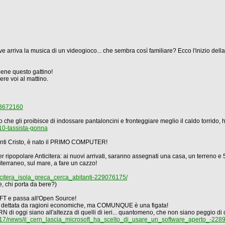
ve arriva la musica di un videogioco... che sembra così familiare? Ecco l'inizio dell
bene questo gattino!
re voi al mattino.
893672160
che gli proibisce di indossare pantaloncini e fronteggiare meglio il caldo torrido, h
10-tassista-gonna
avanti Cristo, è nato il PRIMO COMPUTER!
 ripopolare Anticitera: ai nuovi arrivati, saranno assegnati una casa, un terreno e
iterraneo, sul mare, a fare un cazzo!
icitera_isola_greca_cerca_abitanti-229076175/
e, chi porta da bere?)
T e passa all'Open Source!
tata dettata da ragioni economiche, ma COMUNQUE è una figata!
i oggi siano all'altezza di quelli di ieri... quantomeno, che non siano peggio di qu
06/17/news/il_cern_lascia_microsoft_ha_scelto_di_usare_un_software_aperto_-22