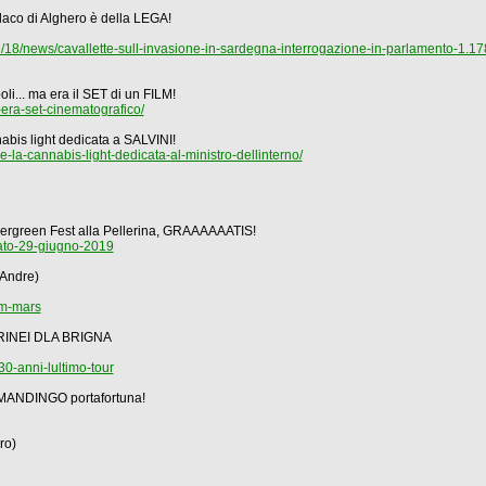
ndaco di Alghero è della LEGA!
18/news/cavallette-sull-invasione-in-sardegna-interrogazione-in-parlamento-1.1
i... ma era il SET di un FILM!
era-set-cinematografico/
bis light dedicata a SALVINI!
e-la-cannabis-light-dedicata-al-ministro-dellinterno/
rgreen Fest alla Pellerina, GRAAAAAATIS!
ato-29-giugno-2019
 Andre)
om-mars
FARINEI DLA BRIGNA
30-anni-lultimo-tour
n MANDINGO portafortuna!
ro)