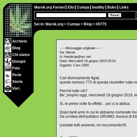
Marok.org
Farinei
Elio
Cumpa
Inutility
Buko
Links
Sei in:
Marok.org
>
Cumpa
>
Blog
> #0775
Archivio
Blog
-----Messaggio originale-----
Da: Marok
Chi siamo
A: Handicap@wc.net
Data: Mercoledì 19 giugno 2019 03:01
Disegni
Oggetto: Care 2000
Foto
Perle
Cari diversamente figati,
Storie
questo numero 775 di questa niusletter nata 
Voci
Perché tutto ciò?
Be', proprio oggi, mercoledì 19 giugno 2019,
Sì, le prime volte fa effetto... poi ci si abitua.
Dopo tanti anni in cui le abbiamo nominate in
Da un'idea dell'autistico GRUMO, musica di Elio
(cantate tutti assieme, mi raccomando!!!)