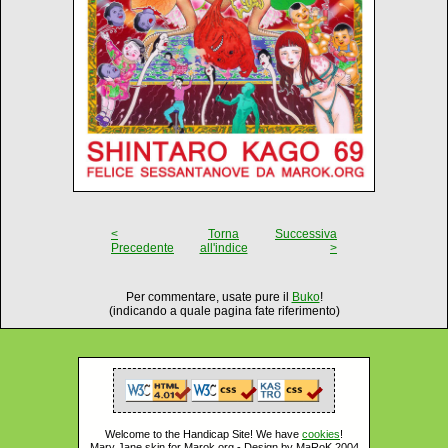
<
Torna
Successiva
Precedente
all'indice
>
Per commentare, usate pure il
Buko
!
(indicando a quale pagina fate riferimento)
Welcome to the Handicap Site! We have
cookies
!
Mary Jane skin for Marok.org - Design by MaRoK 2004