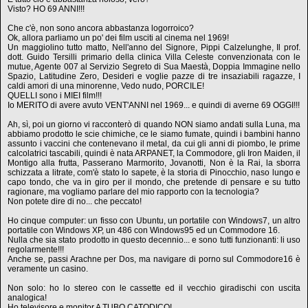
Visto? HO 69 ANNI!!!
Che c'è, non sono ancora abbastanza logorroico?
Ok, allora parliamo un po' dei film usciti al cinema nel 1969!
Un maggiolino tutto matto, Nell'anno del Signore, Pippi Calzelunghe, Il prof.
dott. Guido Tersilli primario della clinica Villa Celeste convenzionata con le
mutue, Agente 007 al Servizio Segreto di Sua Maestà, Doppia Immagine nello
Spazio, Latitudine Zero, Desideri e voglie pazze di tre insaziabili ragazze, I
caldi amori di una minorenne, Vedo nudo, PORCILE!
QUELLI sono i MIEI film!!!
Io MERITO di avere avuto VENT'ANNI nel 1969... e quindi di averne 69 OGGI!!!
Ah, sì, poi un giorno vi racconterò di quando NON siamo andati sulla Luna, ma
abbiamo prodotto le scie chimiche, ce le siamo fumate, quindi i bambini hanno
assunto i vaccini che contenevano il metal, da cui gli anni di piombo, le prime
calcolatrici tascabili, quindi è nata ARPANET, la Commodore, gli Iron Maiden, il
Montigo alla frutta, Passerano Marmorito, Jovanotti, Non è la Rai, la sborra
schizzata a litrate, com'è stato lo sapete, è la storia di Pinocchio, naso lungo e
capo tondo, che va in giro per il mondo, che pretende di pensare e su tutto
ragionare, ma vogliamo parlare del mio rapporto con la tecnologia?
Non potete dire di no... che peccato!
Ho cinque computer: un fisso con Ubuntu, un portatile con Windows7, un altro
portatile con Windows XP, un 486 con Windows95 ed un Commodore 16.
Nulla che sia stato prodotto in questo decennio... e sono tutti funzionanti: li uso
regolarmente!!!
Anche se, passi Arachne per Dos, ma navigare di porno sul Commodore16 è
veramente un casino.
Non solo: ho lo stereo con le cassette ed il vecchio giradischi con uscita
analogica!
Ho televisore e monitor A TUBO CATODICO!