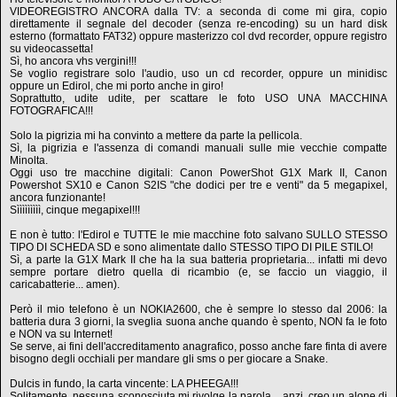
VIDEOREGISTRO ANCORA dalla TV: a seconda di come mi gira, copio
direttamente il segnale del decoder (senza re-encoding) su un hard disk
esterno (formattato FAT32) oppure masterizzo col dvd recorder, oppure registro
su videocassetta!
Sì, ho ancora vhs vergini!!!
Se voglio registrare solo l'audio, uso un cd recorder, oppure un minidisc
oppure un Edirol, che mi porto anche in giro!
Soprattutto, udite udite, per scattare le foto USO UNA MACCHINA
FOTOGRAFICA!!!
Solo la pigrizia mi ha convinto a mettere da parte la pellicola.
Sì, la pigrizia e l'assenza di comandi manuali sulle mie vecchie compatte
Minolta.
Oggi uso tre macchine digitali: Canon PowerShot G1X Mark II, Canon
Powershot SX10 e Canon S2IS "che dodici per tre e venti" da 5 megapixel,
ancora funzionante!
Sììììììììì, cinque megapixel!!!
E non è tutto: l'Edirol e TUTTE le mie macchine foto salvano SULLO STESSO
TIPO DI SCHEDA SD e sono alimentate dallo STESSO TIPO DI PILE STILO!
Sì, a parte la G1X Mark II che ha la sua batteria proprietaria... infatti mi devo
sempre portare dietro quella di ricambio (e, se faccio un viaggio, il
caricabatterie... amen).
Però il mio telefono è un NOKIA2600, che è sempre lo stesso dal 2006: la
batteria dura 3 giorni, la sveglia suona anche quando è spento, NON fa le foto
e NON va su Internet!
Se serve, ai fini dell'accreditamento anagrafico, posso anche fare finta di avere
bisogno degli occhiali per mandare gli sms o per giocare a Snake.
Dulcis in fundo, la carta vincente: LA PHEEGA!!!
Solitamente, nessuna sconosciuta mi rivolge la parola... anzi, creo un alone di