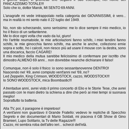
FANCAZZISMO TOTALE!!!
Solo che io, dottor Marok, MI SENTO 69 ANNI.
L'anagrafe mi vede intrappolato nella categoria dei GIOVANISSIMI, è vero...
ma in realtà io mi sento nato il 22 luglio del 1949.
No, non sto scherzando, sono serissimo: me lo dice sempre il mio medico, io
ho il fisico di un settantenne.
Me lo dice ogni volta che vado da lui, giuro!
Ho l'artrite reumatoide, le mie articolazioni fanno schifo, i miei tendini fanno
schifo, le mie ginocchia fanno schifo, ma anche le anche, colleziono ernie
sopra e sotto, ho i calcoli, non riesco più ad usare il mouse con la destra, sono
una discarica, faccio CAGARE!
Il mio medico della mutua sarebbe felicissimo di confermare per iscritto che
dimostro ALMENO 69 anni... non dovrebbe neanche dichiarare il falso!
Comunque, non è solo il fisico: io sono sessantanovenne DENTRO!
Nascendo nel '49, avrei compiuto vent'anni nel '69, no?
Led Zeppelin, King Crimson, WOODSTOCK, cazzo, WOODSTOCK!!!
Io SONO WOODSTOCK, mica Boombastic!!!
A trentadue anni, avrei visto il primo concerto di Elio e le Storie Tese, che avrei
passato con le mani dietro la schiena a dire che però ai miei tempi si suonava
meglio!
Soprattutto la batteria.
Alla TV, poi, il paragone è impietoso!
A vent'anni non guardavo il Grande Fratello: vedevo le repliche di Specchio
Segreto e dei documentari di Mario Soldati, mi piaceva il GB Show di Gino
Bramieri, Lupo Solitario, la Tv delle Ragazze!!!
Cazzo, mi sembra roba dell'altro ieri... scherzi dell'età.