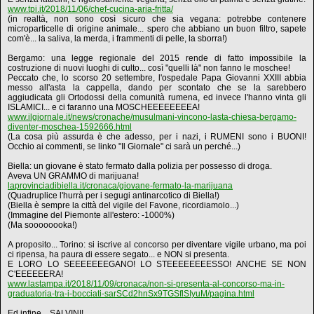
www.tpi.it/2018/11/06/chef-cucina-aria-fritta/
(in realtà, non sono così sicuro che sia vegana: potrebbe contenere
microparticelle di origine animale... spero che abbiano un buon filtro, sapete
com'è... la saliva, la merda, i frammenti di pelle, la sborra!)
Bergamo: una legge regionale del 2015 rende di fatto impossibile la
costruzione di nuovi luoghi di culto... così "quelli là" non fanno le moschee!
Peccato che, lo scorso 20 settembre, l'ospedale Papa Giovanni XXIII abbia
messo all'asta la cappella, dando per scontato che se la sarebbero
aggiudicata gli Ortodossi della comunità rumena, ed invece l'hanno vinta gli
ISLAMICI... e ci faranno una MOSCHEEEEEEEEA!
www.ilgiornale.it/news/cronache/musulmani-vincono-lasta-chiesa-bergamo-
diventer-moschea-1592666.html
(La cosa più assurda è che adesso, per i nazi, i RUMENI sono i BUONI!
Occhio ai commenti, se linko "Il Giornale" ci sarà un perché...)
Biella: un giovane è stato fermato dalla polizia per possesso di droga.
Aveva UN GRAMMO di marijuana!
laprovinciadibiella.it/cronaca/giovane-fermato-la-marijuana
(Quadruplice l'hurrà per i segugi antinarcotico di Biella!)
(Biella è sempre la città del vigile del Favone, ricordiamolo...)
(Immagine del Piemonte all'estero: -1000%)
(Ma soooooooka!)
A proposito... Torino: si iscrive al concorso per diventare vigile urbano, ma poi
ci ripensa, ha paura di essere segato... e NON si presenta.
E LORO LO SEEEEEEEGANO! LO STEEEEEEEESSO! ANCHE SE NON
C'EEEEEERA!
www.lastampa.it/2018/11/09/cronaca/non-si-presenta-al-concorso-ma-in-
graduatoria-tra-i-bocciati-sarSCd2hnSx9TGSflSIyuM/pagina.html
Ed infine... SALVINI!