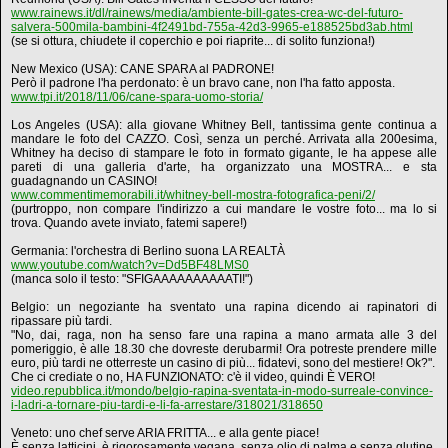
www.rainews.it/dl/rainews/media/ambiente-bill-gates-crea-wc-del-futuro-
salvera-500mila-bambini-4f2491bd-755a-42d3-9965-e188525bd3ab.html
(se si ottura, chiudete il coperchio e poi riaprite... di solito funziona!)
New Mexico (USA): CANE SPARA al PADRONE!
Però il padrone l'ha perdonato: è un bravo cane, non l'ha fatto apposta.
www.tpi.it/2018/11/06/cane-spara-uomo-storia/
Los Angeles (USA): alla giovane Whitney Bell, tantissima gente continua a
mandare le foto del CAZZO. Così, senza un perché. Arrivata alla 200esima,
Whitney ha deciso di stampare le foto in formato gigante, le ha appese alle
pareti di una galleria d'arte, ha organizzato una MOSTRA... e sta
guadagnando un CASINO!
www.commentimemorabili.it/whitney-bell-mostra-fotografica-peni/2/
(purtroppo, non compare l'indirizzo a cui mandare le vostre foto... ma lo si
trova. Quando avete inviato, fatemi sapere!)
Germania: l'orchestra di Berlino suona LA REALTÀ
www.youtube.com/watch?v=Dd5BF48LMS0
(manca solo il testo: "SFIGAAAAAAAAAATI!")
Belgio: un negoziante ha sventato una rapina dicendo ai rapinatori di
ripassare più tardi.
"No, dai, raga, non ha senso fare una rapina a mano armata alle 3 del
pomeriggio, è alle 18.30 che dovreste derubarmi! Ora potreste prendere mille
euro, più tardi ne otterreste un casino di più... fidatevi, sono del mestiere! Ok?".
Che ci crediate o no, HA FUNZIONATO: c'è il video, quindi È VERO!
video.repubblica.it/mondo/belgio-rapina-sventata-in-modo-surreale-convince-
i-ladri-a-tornare-piu-tardi-e-li-fa-arrestare/318021/318650
Veneto: uno chef serve ARIA FRITTA... e alla gente piace!
È senza latticini, è rigorosamente vegana, senza olio di palma e senza glutine.