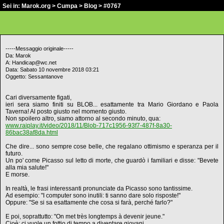
Sei in:
Marok.org
>
Cumpa
>
Blog
> #0767
-----Messaggio originale-----
Da: Marok
A: Handicap@wc.net
Data: Sabato 10 novembre 2018 03:21
Oggetto: Sessantanove
Cari diversamente figati,
ieri sera siamo finiti su BLOB... esattamente tra Mario Giordano e Paola
Taverna! Al posto giusto nel momento giusto.
Non spoilero altro, siamo attorno al secondo minuto, qua:
www.raiplay.it/video/2018/11/Blob-717c1956-93f7-487f-8a30-
86bac38af8da.html
Che dire... sono sempre cose belle, che regalano ottimismo e speranza per il
futuro.
Un po' come Picasso sul letto di morte, che guardò i familiari e disse: "Bevete
alla mia salute!"
E morse.
In realtà, le frasi interessanti pronunciate da Picasso sono tantissime.
Ad esempio: "I computer sono inutili: ti sanno dare solo risposte!"
Oppure: "Se si sa esattamente che cosa si farà, perché farlo?"
E poi, soprattutto: "On met très longtemps à devenir jeune."
Cioè: ci vuole un fottio di tempo a diventare giovani.