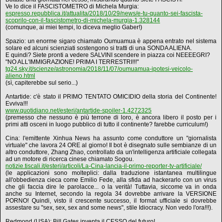
Ve lo dice il FASCISTOMETRO di Michela Murgia:
espresso.repubblica.it/attualita/2018/10/29/news/e-tu-quanto-sei-fascista-
scoprilo-con-il-fascistometro-di-michela-murgia-1.328144
(comunque, ai miei tempi, lo diceva meglio Gaber!)
Spazio: un enorme sigaro chiamato Oumuamua è appena entrato nel sistema
solare ed alcuni scienziati sostengono si tratti di una SONDA ALIENA.
E quindi? Siete pronti a vedere SALVINI scendere in piazza coi NEEEEGRI?
"NO ALL'IMMIGRAZIONE! PRIMA I TERRESTRI!!!"
tg24.sky.it/scienze/astronomia/2018/11/07/oumuamua-ipotesi-veicolo-
alieno.html
(sì, capiterebbe sul serio...)
Antartide: c'è stato il PRIMO TENTATO OMICIDIO della storia del Continente!
Evviva!!!
www.quotidiano.net/esteri/antartide-spoiler-1.4272325
(premesso che nessuno è più terrone di loro, è ancora libero il posto per i
primi atti osceni in luogo pubblico di tutto il continente? farebbe curriculum!)
Cina: l'emittente Xinhua News ha assunto come conduttore un "giornalista
virtuale" che lavora 24 ORE al giorno! Il bot è disegnato sulle sembianze di un
altro conduttore, Zhang Zhao, controllato da un'intelligenza artificiale collegata
ad un motore di ricerca cinese chiamato Sogou.
notizie.tiscali.it/esteri/articoli/La-Cina-lancia-il-primo-reporter-tv-artificiale/
(le applicazioni sono molteplici: dalla traduzione istantanea multilingue
all'obbedienza cieca come Emilio Fede, alla sfida ad hackerarlo con un virus
che gli faccia dire le parolacce... o la verità! Tuttavia, siccome va in onda
anche su Internet, secondo la regola 34 dovrebbe arrivare la VERSIONE
PORNO! Quindi, visto il crescente successo, il format ufficiale si dovrebbe
assestare su "sex, sex, sex and some news", stile Idiocracy. Non vedo l'ora!!!).
Redmond (USA): Bill Gates inventa il CESSO del futuro!