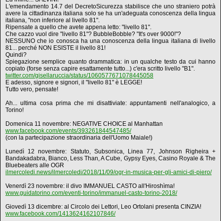
L'emendamento 14.7 del DecretoSicurezza stabilisce che uno straniero potrà
avere la cittadinanza italiana solo se ha un'adeguata conoscenza della lingua
italiana, "non inferiore al livello 81".
Ripensate a quello che avete appena letto: "livello 81".
Che cazzo vuol dire "livello 81"? BubbleBobble? "It's over 9000!"?
NESSUNO che io conosca ha una conoscenza della lingua italiana di livello
81... perché NON ESISTE il livello 81!
Quindi?
Spiegazione semplice quanto drammatica: in un qualche testo da cui hanno
copiato (forse senza capire esattamente tutto...) c'era scritto livello "B1".
twitter.com/gisellaruccia/status/1060577671078445058
E adesso, signore e signori, il "livello 81" è LEGGE!
Tutto vero, pensate!
Ah... ultima cosa prima che mi disattiviate: appuntamenti nell'analogico, a
Torino!
Domenica 11 novembre: NEGATIVE CHOICE al Manhattan
www.facebook.com/events/393261844547485/
(con la partecipazione straordinaria dell'Uomo Maiale!)
Lunedì 12 novembre: Statuto, Subsonica, Linea 77, Johnson Righeira +
Bandakadabra, Bianco, Less Than, A Cube, Gypsy Eyes, Casino Royale & The
Bluebeaters alle OGR
ilmercoledi.news/ilmercoledi/2018/11/09/ogr-in-musica-per-gli-amici-di-piero/
Venerdì 23 novembre: il divo IMMANUEL CASTO all'Hiroshìma!
www.guidatorino.com/eventi-torino/immanuel-casto-torino-2018/
Giovedì 13 dicembre: al Circolo dei Lettori, Leo Ortolani presenta CINZIA!
www.facebook.com/1413624162107846/