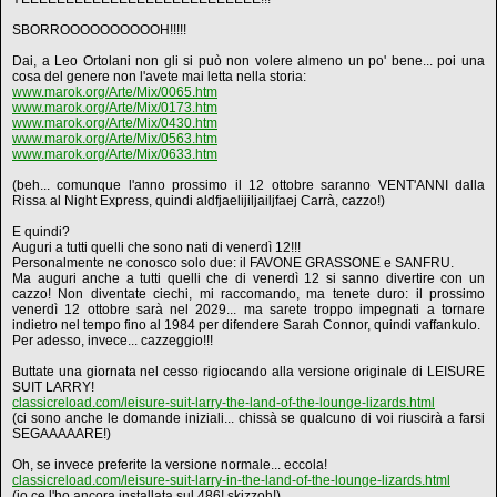
SBORROOOOOOOOOOH!!!!!
Dai, a Leo Ortolani non gli si può non volere almeno un po' bene... poi una
cosa del genere non l'avete mai letta nella storia:
www.marok.org/Arte/Mix/0065.htm
www.marok.org/Arte/Mix/0173.htm
www.marok.org/Arte/Mix/0430.htm
www.marok.org/Arte/Mix/0563.htm
www.marok.org/Arte/Mix/0633.htm
(beh... comunque l'anno prossimo il 12 ottobre saranno VENT'ANNI dalla
Rissa al Night Express, quindi aldfjaelijiljailjfaej Carrà, cazzo!)
E quindi?
Auguri a tutti quelli che sono nati di venerdì 12!!!
Personalmente ne conosco solo due: il FAVONE GRASSONE e SANFRU.
Ma auguri anche a tutti quelli che di venerdì 12 si sanno divertire con un
cazzo! Non diventate ciechi, mi raccomando, ma tenete duro: il prossimo
venerdì 12 ottobre sarà nel 2029... ma sarete troppo impegnati a tornare
indietro nel tempo fino al 1984 per difendere Sarah Connor, quindi vaffankulo.
Per adesso, invece... cazzeggio!!!
Buttate una giornata nel cesso rigiocando alla versione originale di LEISURE
SUIT LARRY!
classicreload.com/leisure-suit-larry-the-land-of-the-lounge-lizards.html
(ci sono anche le domande iniziali... chissà se qualcuno di voi riuscirà a farsi
SEGAAAAARE!)
Oh, se invece preferite la versione normale... eccola!
classicreload.com/leisure-suit-larry-in-the-land-of-the-lounge-lizards.html
(io ce l'ho ancora installata sul 486! skizzoh!)