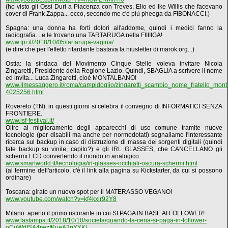
(ho visto gli Ossi Duri a Piacenza con Treves, Elio ed Ike Willis che facevano
cover di Frank Zappa... ecco, secondo me c'è più pheega da FIBONACCI.)
Spagna: una donna ha forti dolori all'addome, quindi i medici fanno la
radiografia... e le trovano una TARTARUGA nella FIIIIIGA!
www.tpi.it/2018/10/05/tartaruga-vagina/
(e dire che per l'effetto ritardante bastava la niusletter di marok.org...)
Ostia: la sindaca del Movimento Cinque Stelle voleva invitare Nicola
Zingaretti, Presidente della Regione Lazio. Quindi, SBAGLIA a scrivere il nome
ed invita... Luca Zingaretti, cioè MONTALBANO!
www.ilmessaggero.it/roma/campidoglio/zingaretti_scambio_nome_fratello_mont
4025256.html
Rovereto (TN): in questi giorni si celebra il convegno di INFORMATICI SENZA
FRONTIERE.
www.isf-festival.it/
Oltre al miglioramento degli apparecchi di uso comune tramite nuove
tecnologie (per disabili ma anche per normodotati) segnaliamo l'interessante
ricerca sul backup in caso di distruzione di massa dei sorgenti digitali (quindi
fate backup su vinile, capito?) e gli IRL GLASSES, che CANCELLANO gli
schermi LCD convertendo il mondo in analogico.
www.smartworld.it/tecnologia/irl-glasses-occhiali-oscura-schermi.html
(al termine dell'articolo, c'è il link alla pagina su Kickstarter, da cui si possono
ordinare)
Toscana: girato un nuovo spot per il MATERASSO VEGANO!
www.youtube.com/watch?v=kf4kxir92Y8
Milano: aperto il primo ristorante in cui SI PAGA IN BASE AI FOLLOWER!
www.lastampa.it/2018/10/10/societa/quando-la-cena-si-paga-in-follower-
oCuWdISA4rwzfKueA2pYYK/