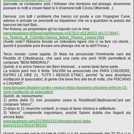
(pensate se contassero solo i follower che rientrano nel pheega: dovremmo
passare le notti a creare fake! Io li chiamerei tutti Cinzia Otherside...)
Genova: con tutti i problemi che hanno col ponte e con l'ingegner Cane,
adesso è arrivato un precisetti su tripadvisor che va a guardare la pulizia dei
banconi dei bar! Bah...
Per fortuna, un proprietario gli ha risposto con le rime:
www.tripadvisor.it/ShowUserReviews-g187823-d3136022-r617179047-
La_Taverna_di_Colombo-Genoa_Italian_Riviera_Liguria.html
(Avete visto? Abbiamo trovato un ristoratore ligure che ci sa fare coi clienti...
quindi è possibile pure trovare una pheega che ve la dà!!! Forse.)
Terzo mondo: come sapete, Di Maio ha annunciato l'imminente varo del
Reddito di Cittadinanza, che sarà una carta che però NON permetterà di
comprare "BENI IMMORALI".
Quindi, è in arrivo l'elenco dei Beni Immorali... e vorrei tanto farne parte.
La notizia però non è finita: SALVINI ha annunciato che FARÀ CHIUDERE,
ENTRO LE ORE 21, TUTTI I NEGOZI ETNICI, perché "la sera diventano
ricettacolo di spacciatori, di gente che beve fino alle tre di notte, che PISCIANO
e CAGANO".
www.fanpage.it/salvini-contro-i-negozi-etnici-dovranno-chiudere-entro-le-21-
sono-ricettacolo-di-spacciatori/
Quindi, ok, riassumiamo:
1) prima delle 21 non possiamo usare la RedditodiCittadinanzaCard per
comprare "etnico".
2) dopo le 21 neanche contanti, si crepa di fame chimica e vaffankulo.
3) "etnico" comprende napoletano, poiché Salvini dubita che Napoli sia
ancora Italia:
www.facebook.com/252306033154/posts/napoli-italia-
boh/10151476524798155/
Quindi, siccome per le pizzate di solito ci si dà appuntamento alle 20:30 e ci si