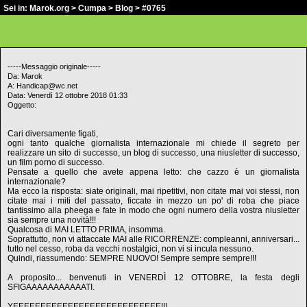
Sei in:
Marok.org
>
Cumpa
>
Blog
> #0765
-----Messaggio originale-----
Da: Marok
A: Handicap@wc.net
Data: Venerdì 12 ottobre 2018 01:33
Oggetto:
Cari diversamente figati,
ogni tanto qualche giornalista internazionale mi chiede il segreto per
realizzare un sito di successo, un blog di successo, una niusletter di successo,
un film porno di successo.
Pensate a quello che avete appena letto: che cazzo è un giornalista
internazionale?
Ma ecco la risposta: siate originali, mai ripetitivi, non citate mai voi stessi, non
citate mai i miti del passato, ficcate in mezzo un po' di roba che piace
tantissimo alla pheega e fate in modo che ogni numero della vostra niusletter
sia sempre una novità!!!
Qualcosa di MAI LETTO PRIMA, insomma.
Soprattutto, non vi attaccate MAI alle RICORRENZE: compleanni, anniversari...
tutto nel cesso, roba da vecchi nostalgici, non vi si incula nessuno.
Quindi, riassumendo: SEMPRE NUOVO! Sempre sempre sempre!!!
A proposito... benvenuti in VENERDÌ 12 OTTOBRE, la festa degli
SFIGAAAAAAAAAAATI.
YEEEEEEEEEEEEEEEEEEEEEEEEEEE!!!