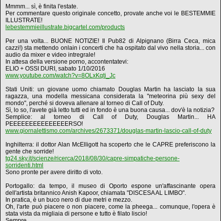
Mmmm... sì, è finita l'estate.
Per commentare questo originale concetto, provate anche voi le BESTEMMIE
ILLUSTRATE!
lebestemmieillustrate.bigcartel.com/products
Per una volta... BUONE NOTIZIE! Il Pub82 di Alpignano (Birra Ceca, mica
cazzi!) sta mettendo onlain i concerti che ha ospitato dal vivo nella storia... con
audio da mixer e video intregrale!
In attesa della versione porno, accontentatevi:
ELIO + OSSI DURI, sabato 1/10/2016
www.youtube.com/watch?v=8OLxKqti_Jc
Stati Uniti: un giovane uomo chiamato Douglas Martin ha lasciato la sua
ragazza, una modella messicana considerata la "meteorina più sexy del
mondo", perché si doveva allenare al torneo di Call of Duty.
Sì, lo so, l'avete già letto tutti ed in fondo è una buona causa... dov'è la notizia?
Semplice: al torneo di Call of Duty, Douglas Martin... HA
PEEEEEEEEEEEEEEERSO!
www.giornalettismo.com/archives/2673371/douglas-martin-lascio-call-of-duty
Inghilterra: il dottor Alan McElligott ha scoperto che le CAPRE preferiscono la
gente che sorride!
tg24.sky.it/scienze/ricerca/2018/08/30/capre-simpatiche-persone-
sorridenti.html
Sono pronte per avere diritto di voto.
Portogallo: da tempo, il museo di Oporto espone un'affascinante opera
dell'artista britannico Anish Kapoor, chiamata "DISCESA AL LIMBO".
In pratica, è un buco nero di due metri e mezzo.
Oh, l'arte può piacere o non piacere, come la pheega... comunque, l'opera è
stata vista da migliaia di persone e tutto è filato liscio!
Sempre.