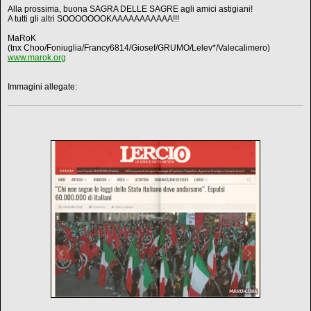
Alla prossima, buona SAGRA DELLE SAGRE agli amici astigiani!
A tutti gli altri SOOOOOOOKAAAAAAAAAAA!!!
MaRoK
(tnx Choo/Foniuglia/Francy6814/Giosef/GRUMO/Lelev*/Valecalimero)
www.marok.org
Immagini allegate: