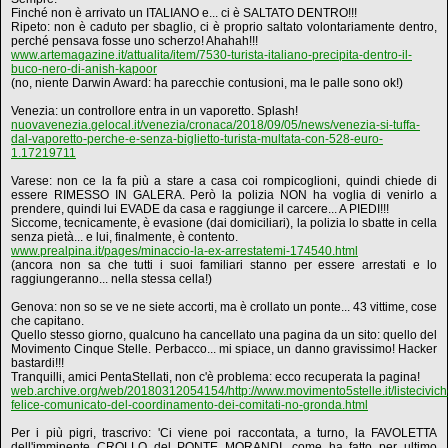
Finché non è arrivato un ITALIANO e... ci è SALTATO DENTRO!!!
Ripeto: non è caduto per sbaglio, ci è proprio saltato volontariamente dentro,
perché pensava fosse uno scherzo! Ahahah!!!
www.artemagazine.it/attualita/item/7530-turista-italiano-precipita-dentro-il-
buco-nero-di-anish-kapoor
(no, niente Darwin Award: ha parecchie contusioni, ma le palle sono ok!)
Venezia: un controllore entra in un vaporetto. Splash!
nuovavenezia.gelocal.it/venezia/cronaca/2018/09/05/news/venezia-si-tuffa-
dal-vaporetto-perche-e-senza-biglietto-turista-multata-con-528-euro-
1.17219711
Varese: non ce la fa più a stare a casa coi rompicoglioni, quindi chiede di
essere RIMESSO IN GALERA. Però la polizia NON ha voglia di venirlo a
prendere, quindi lui EVADE da casa e raggiunge il carcere... A PIEDI!!!
Siccome, tecnicamente, è evasione (dai domiciliari), la polizia lo sbatte in cella
senza pietà... e lui, finalmente, è contento.
www.prealpina.it/pages/minaccio-la-ex-arrestatemi-174540.html
(ancora non sa che tutti i suoi familiari stanno per essere arrestati e lo
raggiungeranno... nella stessa cella!)
Genova: non so se ve ne siete accorti, ma è crollato un ponte... 43 vittime, cose
che capitano.
Quello stesso giorno, qualcuno ha cancellato una pagina da un sito: quello del
Movimento Cinque Stelle. Perbacco... mi spiace, un danno gravissimo! Hacker
bastardi!!!
Tranquilli, amici PentaStellati, non c'è problema: ecco recuperata la pagina!
web.archive.org/web/20180312054154/http://www.movimento5stelle.it/listeciviche
felice-comunicato-del-coordinamento-dei-comitati-no-gronda.html
Per i più pigri, trascrivo: 'Ci viene poi raccontata, a turno, la FAVOLETTA
dell'imminente CROLLO del PONTE MORANDI, come ha fatto per ultimo