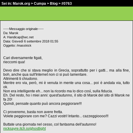
Sei in:
Marok.org
>
Cumpa
>
Blog
> #0763
-----Messaggio originale-----
Da: Marok
A: Handicap@wc.net
Data: Giovedì 6 settembre 2018 01:55
Oggetto: /masskick
Cari diversamente figati,
rieccomi qua!
Devo dire che si stava meglio in Grecia, soprattutto per i gatti... ma alla fine,
boh, anche qua sull'Internet non ci si può lamentare.
Altrimenti ti chiudono.
Mentre ero via, però, mi è venuta in mente una cosa... poi è andata via, tutto
ok.
Non era intelligente eh... non la ricordo ma lo dico così, sulla fiducia.
Eh. Del resto, ho i miei anni: quest'autunno, il sito di Marok del sito di Marok ne
fa 20!
Quindi, pensate quanto può ancora peggiorare!!!
Ci proveremo, basta non avere fretta.
Volete peggiorare con me? Cazzi vostri! Intanto... cazzeggioooo!!!
Buttate una giornata nel cesso, col fantasma dell'autunno!
nicksayre.itch.io/ghostlight