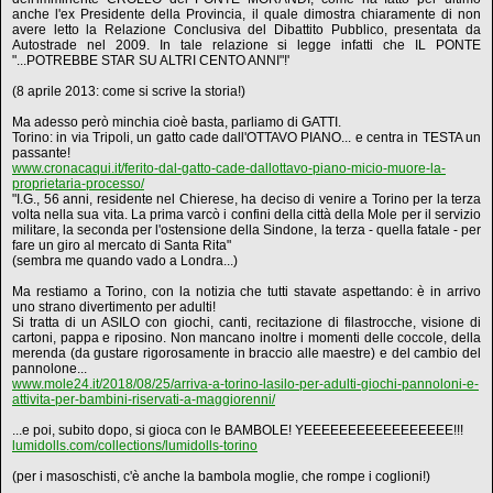
anche l'ex Presidente della Provincia, il quale dimostra chiaramente di non
avere letto la Relazione Conclusiva del Dibattito Pubblico, presentata da
Autostrade nel 2009. In tale relazione si legge infatti che IL PONTE
"...POTREBBE STAR SU ALTRI CENTO ANNI"!'
(8 aprile 2013: come si scrive la storia!)
Ma adesso però minchia cioè basta, parliamo di GATTI.
Torino: in via Tripoli, un gatto cade dall'OTTAVO PIANO... e centra in TESTA un
passante!
www.cronacaqui.it/ferito-dal-gatto-cade-dallottavo-piano-micio-muore-la-
proprietaria-processo/
"I.G., 56 anni, residente nel Chierese, ha deciso di venire a Torino per la terza
volta nella sua vita. La prima varcò i confini della città della Mole per il servizio
militare, la seconda per l'ostensione della Sindone, la terza - quella fatale - per
fare un giro al mercato di Santa Rita"
(sembra me quando vado a Londra...)
Ma restiamo a Torino, con la notizia che tutti stavate aspettando: è in arrivo
uno strano divertimento per adulti!
Si tratta di un ASILO con giochi, canti, recitazione di filastrocche, visione di
cartoni, pappa e riposino. Non mancano inoltre i momenti delle coccole, della
merenda (da gustare rigorosamente in braccio alle maestre) e del cambio del
pannolone...
www.mole24.it/2018/08/25/arriva-a-torino-lasilo-per-adulti-giochi-pannoloni-e-
attivita-per-bambini-riservati-a-maggiorenni/
...e poi, subito dopo, si gioca con le BAMBOLE! YEEEEEEEEEEEEEEEEE!!!
lumidolls.com/collections/lumidolls-torino
(per i masoschisti, c'è anche la bambola moglie, che rompe i coglioni!)