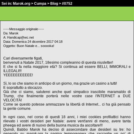
Sei in:
Marok.org
>
Cumpa
>
Blog
> #0752
-----Messaggio originale-----
Da: Marok
A: Handicap@wc.net
Data: Domenica 24 dicembre 2017 04:18
Oggetto: Buon Natale e... sooooka!
Cari diversamente figati,
benvenuti a Natale 2017, 18esimo compleanno di questa niusletter!
E che si fa nella maggiore età? Si continua ad essere BELLI, IMMORALI e
ILLEGALI!!!
YEEEEEEEEEEE!
Sì, lo so che siamo in anticipo di un giorno, ma grazie un casino a tutti!
E soprattutto a stocazzo.
Già che ci siamo, saluterei anche quel simpatico irascibile maramaldo di
Trump, che finalmente porterà nelle vostre case l'INTERNET a DUE
VELOCITÀ!
Come se questo potesse ammazzare la libertà di Internet... ci ha già pensato
la gente comune.
In ogni caso, nel corso di questi 18 anni, i miei cookies profilattici hanno
rilevato i vostri desideri per Natale: avere vent'anni di meno, avere tanta
pheega ed avere di nuovo della buona musica da ascoltare!!!
Quindi, Babbo Marok ha deciso di assecondare due desideri su tre: ho
generato su marok.org la pagina temporeanea che raccoglie un po' di