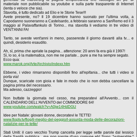
materiale non pubblicabile su youtube e sulla parte trasparente di Internet
(lenta o veloce che sia).
Stavolta, è tutto dedicato ad Elio e le Storie Tese!!!
Avete presente, no? Il 19 dicembre hanno suonato per l'ultima volta, a
Capodanno suoneranno a Castelsardo, a febbraio saranno a SanRemo ed il 3
maggio al Palavaffankulo di Torino... ma stavolta li vediamo in tre video di
VENT'ANNI FA!
Tanto, se aveste vent'anni in meno, passereste il giorno davanti alla tv.... e
quindi, desiderio esaudito.
Ah, sì, prima che apriate la pagina... attenzione: 20 anni fa era già il 1997!
Sì, lo so, è la matematica, non me ne parlate... pure a me ha sempre segato.
Ecco qua:
www.marok.org/Arte/Archivio/indexx.htm
Ebbene, i video rimarranno disponibili fino all'epifania... che tutti i video si
porta via!
Dunque, scaricate con gioia e fate in modo che io non debba cancellare la
pagina prima del necessario.
Ma adesso, cazzeggio!
Non buttate la giornata nel cesso, ma preparatevi all'Avvento... con il
CALENDARIO DELL'AVVENTO del COMMODORE 64!
www.youtube.com/watch?v=A0jw14HdDGU
Idee per Natale: giovani donne, decoratevi le TETTE!
www.floptv.tv/flog/il-meglio-del-peggio/l-assurda-moda-delle-decorazioni-
natalizie-per-le-tette/
Stati Uniti: il caro vecchio Trump cancella per legge sette parole dal lessico
della Sanità pubblica... ma non parole d'uso comune eh! Sono: "vulnerable,"