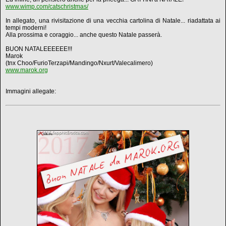
www.wimp.com/catschristmas/
In allegato, una rivisitazione di una vecchia cartolina di Natale... riadattata ai
tempi moderni!
Alla prossima e coraggio... anche questo Natale passerà.
BUON NATALEEEEEE!!!
Marok
(tnx Choo/FurioTerzapi/Mandingo/Nxurt/Valecalimero)
www.marok.org
Immagini allegate: