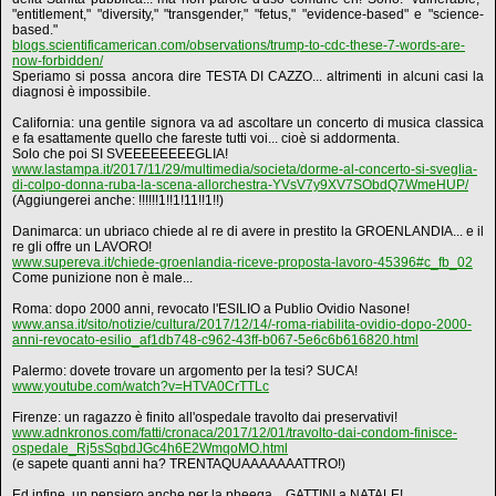
"entitlement," "diversity," "transgender," "fetus," "evidence-based" e "science-
based."
blogs.scientificamerican.com/observations/trump-to-cdc-these-7-words-are-
now-forbidden/
Speriamo si possa ancora dire TESTA DI CAZZO... altrimenti in alcuni casi la
diagnosi è impossibile.
California: una gentile signora va ad ascoltare un concerto di musica classica
e fa esattamente quello che fareste tutti voi... cioè si addormenta.
Solo che poi SI SVEEEEEEEEGLIA!
www.lastampa.it/2017/11/29/multimedia/societa/dorme-al-concerto-si-sveglia-
di-colpo-donna-ruba-la-scena-allorchestra-YVsV7y9XV7SObdQ7WmeHUP/
(Aggiungerei anche: !!!!!!1!!1!11!!1!!)
Danimarca: un ubriaco chiede al re di avere in prestito la GROENLANDIA... e il
re gli offre un LAVORO!
www.supereva.it/chiede-groenlandia-riceve-proposta-lavoro-45396#c_fb_02
Come punizione non è male...
Roma: dopo 2000 anni, revocato l'ESILIO a Publio Ovidio Nasone!
www.ansa.it/sito/notizie/cultura/2017/12/14/-roma-riabilita-ovidio-dopo-2000-
anni-revocato-esilio_af1db748-c962-43ff-b067-5e6c6b616820.html
Palermo: dovete trovare un argomento per la tesi? SUCA!
www.youtube.com/watch?v=HTVA0CrTTLc
Firenze: un ragazzo è finito all'ospedale travolto dai preservativi!
www.adnkronos.com/fatti/cronaca/2017/12/01/travolto-dai-condom-finisce-
ospedale_Rj5sSqbdJGc4h6E2WmqoMO.html
(e sapete quanti anni ha? TRENTAQUAAAAAAATTRO!)
Ed infine, un pensiero anche per la pheega... GATTINI a NATALE!