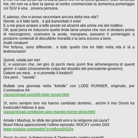
me, chi non va a fare la spesa al centro commerciale la domenica pomeriggio
col SUV è una... povera persona.
E adesso, che vi posso raccontare ancora della mia vita?
Niente: si è fatto tardi... è già tramontato il sole!
E a me piace andare a letto presto ed alzarmi alle prime ore del mattino.
Oh, qual pena mi inducono quelle triste larve umane che non si destano prima
di mezzogiorno, scaricano la posta, mangiano, passano il pomeriggio a
produrre contenuti di discutibile moralità e la sera escono a bere.
Inutili creature!
Per fortuna, sono differente... e tutto quello che ho fatto nella vita è là a
testimoniarlo!
Quindi, votate per me!
E, vi assicuro che, nel giro di pochi mesi, porrò fine all'emergenza di questi
giorni: il caldo (chiaramente colpa del disastro del precedente governo).
Datemi sei mesi... e vi prometto il freddo!!!
Ora però... "varietà".
Buttate una giornata nella "toilette" con LODE RUNNER, originale, per
Commodore 64:
classicreload.com/c64-lode-runner.html
Sì, sono sempre loro ma hanno cambiato dominio... anche il mio Doom ha
traslocato! Adesso è qua:
classicreload.com/doom-alex-maroks-horror-show.html
Amate i Mashup, le sfide dei grandi eroi e la religione più pura?
Bravi! Allora apprezzerete l'ultimo episodio: ROCKY contro DIO!
www.youtube.com/watch?v=mBcns5IjSDg
Sport: da oggi, la federazione di Taekwondo cambia nome!!!