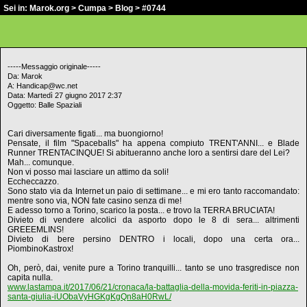
Sei in:
Marok.org
>
Cumpa
>
Blog
> #0744
-----Messaggio originale-----
Da: Marok
A: Handicap@wc.net
Data: Martedì 27 giugno 2017 2:37
Oggetto: Balle Spaziali
Cari diversamente figati... ma buongiorno!
Pensate, il film "Spaceballs" ha appena compiuto TRENT'ANNI... e Blade
Runner TRENTACINQUE! Si abitueranno anche loro a sentirsi dare del Lei?
Mah... comunque.
Non vi posso mai lasciare un attimo da soli!
Eccheccazzo.
Sono stato via da Internet un paio di settimane... e mi ero tanto raccomandato:
mentre sono via, NON fate casino senza di me!
E adesso torno a Torino, scarico la posta... e trovo la TERRA BRUCIATA!
Divieto di vendere alcolici da asporto dopo le 8 di sera... altrimenti
GREEEMLINS!
Divieto di bere persino DENTRO i locali, dopo una certa ora...
PiombinoKastrox!
Oh, però, dai, venite pure a Torino tranquilli... tanto se uno trasgredisce non
capita nulla.
www.lastampa.it/2017/06/21/cronaca/la-battaglia-della-movida-feriti-in-piazza-
santa-giulia-iUObaVyHGKgKgQn8aH0RwL/