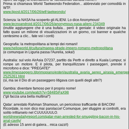
Prima si chiamava World Taekwondo Federation... abbreviato per comodità in
WTF.
www.ilpost.it/2017/06/26/wtf-taekwondo/
Scienza: la NASA ha scoperto gli ALIENI. Lo dice Anonymous!
www.tecnoandroid.it/2017/06/26/anonymous-nasa-alieni-234349
(inutile aggiungere che è una bufala... però è geniale: il video originale ha
fatto quasi un milione di visualizzazioni in un giorno, coi banner e qualche
centesimo a clic... fate voi i conti)
Geografia: la metropolitana ai tempi dei romani!
www.helloworld.it/cultura/mappa-strade-impero-romano-metropolitana
(e comunque in Liguria passa l'Aurelia, soka!)
Australia: sul volo AirAsia D7237, partito da Perth e diretto a Kuala Lumpur, si
rompe un motore. E il pilota, per tranquillizzare i passeggeri, prende il
microfono e dice: "PREGATE!"
www.ilmessaggero.it/primopiano/esteri/australia_avaria_aereo_airasia_emerge
2525261.html
(sì, ma se il Dio di un passeggero litigava con quelli degli altri?)
Gambia: diventare famoso per il proprio nome!
www.youtube.com/watch?v=58485iFaX98
("gli faccia una bella multina!")
Qatar: arrestato Rahman Shamoun, un pericoloso trafficante di BACON!
Ricordate, io non dico mai parolacce! Comunque, per sfuggire ai controlli, era
solito infilarselo nel CUUUUUULO.
worldnewsdailyreport.com/qatar-man-arrested-for-smuggling-bacon-in-his-
anal-cavity/
(E adesso 15 anni di galera... mica cazzi!)