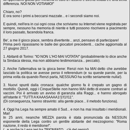
differenza. NOI NON VOTIAMO!"
Chiaro, no?
E ora sono i primi a beccarsi mazzate... e i secondi siamo noi.
E quindi, nell'era in cui ogni cosa che scriviamo su Internet viene registrata per
sempre, nessuno ha memoria di niente e tutti possono riscrivere a piacimento
il loro passato, facendola franca.
Be', a me il gioco piace, sembra divertente... anzi, pensavo di partecipare!
Prima però ripassiamo le balle dei giocatori precedenti... cache aggiornata al
27 giugno 2017.
1. Abitanti di Torino: "IO NON L'HO MAI VOTATA!" (probabilmente lo dice anche
la Sindaca stessa, ma non abbiamo testimonianza... peccato).
2. Anche l'alternativa se la gioca bene: Renzi non ha MAI detto che avrebbe
lasciato la politica se avesse perso il referendum (e su queste parole, per la
prima volta da quando Renzi parla, NESSUNO ha scritto seriamente nulla!).
3. Nuovi spunti dalla cronaca: qualche giorno fa è crepato un gagno di
morbillo. Quindi, oggi i CinqueStelle non hanno MAI detto di essere contrari ai
vaccini. Poi è arrivato un avviso di garanzia alla Raggi... e hanno abrogato
all'istante il: "TUTTI A KAAASAAAA1!1!!1!!11".
(Di conseguenza, hanno stravinto: alla gente piace... il metodo funziona).
4. Oggi ha Lega ha sempre amato il Sud... e non ha mai insultato i meridionali.
Mai!
In 25 anni, neanche MEZZA parola è stata pronunciata da NESSUN
esponente della Lega contro un gentile abitante del mezzogiorno: "Roma
nazione, il resto è meridione!".
(...e anche la Lega ieri ha TRIONFATO... c'è del genio!)