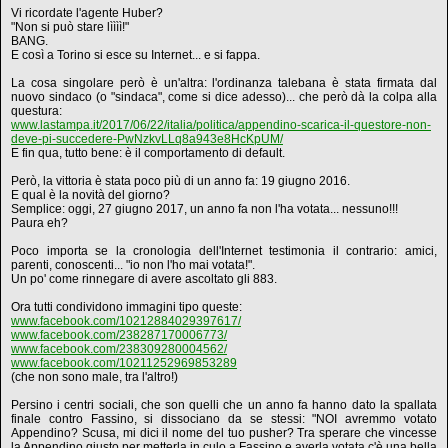
Vi ricordate l'agente Huber?
"Non si può stare lìììì!"
BANG.
E così a Torino si esce su Internet... e si fappa.
La cosa singolare però è un'altra: l'ordinanza talebana è stata firmata dal
nuovo sindaco (o "sindaca", come si dice adesso)... che però dà la colpa alla
questura:
www.lastampa.it/2017/06/22/italia/politica/appendino-scarica-il-questore-non-
deve-pi-succedere-PwNzkvLLq8a943e8HcKpUM/
E fin qua, tutto bene: è il comportamento di default.
Però, la vittoria è stata poco più di un anno fa: 19 giugno 2016.
E qual è la novità del giorno?
Semplice: oggi, 27 giugno 2017, un anno fa non l'ha votata... nessuno!!!
Paura eh?
Poco importa se la cronologia dell'Internet testimonia il contrario: amici,
parenti, conoscenti... "io non l'ho mai votata!".
Un po' come rinnegare di avere ascoltato gli 883.
Ora tutti condividono immagini tipo queste:
www.facebook.com/10212884029397617/
www.facebook.com/238287170006773/
www.facebook.com/238309280004562/
www.facebook.com/10211252969853289
(che non sono male, tra l'altro!)
Persino i centri sociali, che son quelli che un anno fa hanno dato la spallata
finale contro Fassino, si dissociano da se stessi: "NOI avremmo votato
Appendino? Scusa, mi dici il nome del tuo pusher? Tra sperare che vincesse
la Appendino giusto per metterla in culo a Fassino e averla votata c'è una bella