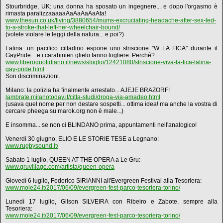
Stourbridge, UK: una donna ha sposato un ingegnere... e dopo l'orgasmo è
rimasta paralizzaaaaaAaAaAaAaAta!
www.thesun.co.uk/living/3880654/mums-excruciating-headache-after-sex-led-
to-a-stroke-that-left-her-wheelchair-bound/
(volete violare le leggi della natura... e poi?)
Latina: un pacifico cittadino espone uno striscione "W LA FICA" durante il
GayPride... e i carabinieri glielo fanno togliere. Perché?
www.liberoquotidiano.it/news/sfoglio/12421080/striscione-viva-la-fica-latina-
gay-pride.html
Son discriminazioni.
Milano: la polizia ha finalmente arrestato... AJEJE BRAZORF!
lambrate.milanotoday.it/citta-studi/droga-via-amadeo.html
(usava quel nome per non destare sospetti... ottima idea! ma anche la vostra di
cercare pheega su marok.org non è male...)
E insomma... se non ci BLINDANO prima, appuntamenti nell'analogico!
Venerdì 30 giugno, ELIO E LE STORIE TESE a Legnano:
www.rugbysound.it/
Sabato 1 luglio, QUEEN AT THE OPERA a Le Gru:
www.gruvillage.com/artista/queen-opera
Giovedì 6 luglio, Federico SIRIANNI all'Evergreen Festival alla Tesoriera:
www.mole24.it/2017/06/09/evergreen-fest-parco-tesoriera-torino/
Lunedì 17 luglio, Gilson SILVEIRA con Ribeiro e Zabote, sempre alla
Tesoriera:
www.mole24.it/2017/06/09/evergreen-fest-parco-tesoriera-torino/