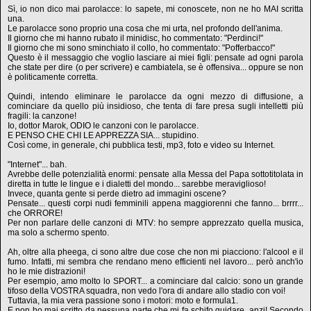
Sì, io non dico mai parolacce: lo sapete, mi conoscete, non ne ho MAI scritta
una.
Le parolacce sono proprio una cosa che mi urta, nel profondo dell'anima.
Il giorno che mi hanno rubato il minidisc, ho commentato: "Perdinci!"
Il giorno che mi sono sminchiato il collo, ho commentato: "Pofferbacco!"
Questo è il messaggio che voglio lasciare ai miei figli: pensate ad ogni parola
che state per dire (o per scrivere) e cambiatela, se è offensiva... oppure se non
è politicamente corretta.
Quindi, intendo eliminare le parolacce da ogni mezzo di diffusione, a
cominciare da quello più insidioso, che tenta di fare presa sugli intelletti più
fragili: la canzone!
Io, dottor Marok, ODIO le canzoni con le parolacce.
E PENSO CHE CHI LE APPREZZA SIA... stupidino.
Così come, in generale, chi pubblica testi, mp3, foto e video su Internet.
"Internet"... bah.
Avrebbe delle potenzialità enormi: pensate alla Messa del Papa sottotitolata in
diretta in tutte le lingue e i dialetti del mondo... sarebbe meraviglioso!
Invece, quanta gente si perde dietro ad immagini oscene?
Pensate... questi corpi nudi femminili appena maggiorenni che fanno... brrrr...
che ORRORE!
Per non parlare delle canzoni di MTV: ho sempre apprezzato quella musica,
ma solo a schermo spento.
Ah, oltre alla pheega, ci sono altre due cose che non mi piacciono: l'alcool e il
fumo. Infatti, mi sembra che rendano meno efficienti nel lavoro... però anch'io
ho le mie distrazioni!
Per esempio, amo molto lo SPORT... a cominciare dal calcio: sono un grande
tifoso della VOSTRA squadra, non vedo l'ora di andare allo stadio con voi!
Tuttavia, la mia vera passione sono i motori: moto e formula1.
E non ho mai scritto da nessuna parte che mi fa schifo guidare, anzi! Secondo