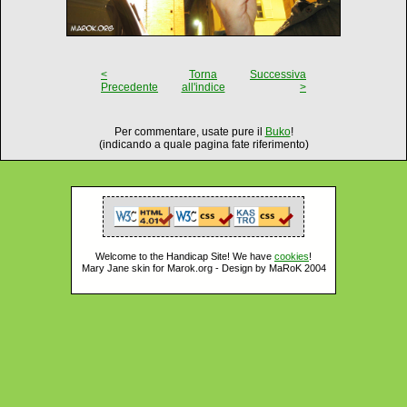
<
Torna
Successiva
Precedente
all'indice
>
Per commentare, usate pure il
Buko
!
(indicando a quale pagina fate riferimento)
Welcome to the Handicap Site! We have
cookies
!
Mary Jane skin for Marok.org - Design by MaRoK 2004