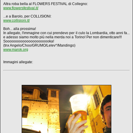
Altra roba bella al FLOWERS FESTIVAL di Collegno:
www.flowersfestival.it/
...e a Barolo, per COLLISIONI:
www.collisioni.it/
Boh... alla prossima!
In allegato, l'immagine con cui prendevo per il culo la Lombardia, otto anni fa...
e adesso siamo molto più nella merda noi a Torino! Per non dimenticare!!!
Soooooooooooooooooooooka!
(tnx Angelo/Choo/GRUMO/Lelev*/Mandingo)
www.marok.org
Immagini allegate: