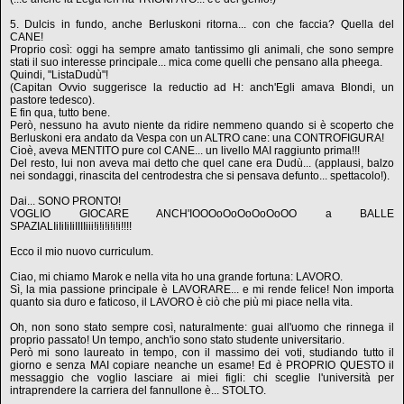
5. Dulcis in fundo, anche Berluskoni ritorna... con che faccia? Quella del
CANE!
Proprio così: oggi ha sempre amato tantissimo gli animali, che sono sempre
stati il suo interesse principale... mica come quelli che pensano alla pheega.
Quindi, "ListaDudù"!
(Capitan Ovvio suggerisce la reductio ad H: anch'Egli amava Blondi, un
pastore tedesco).
E fin qua, tutto bene.
Però, nessuno ha avuto niente da ridire nemmeno quando si è scoperto che
Berluskoni era andato da Vespa con un ALTRO cane: una CONTROFIGURA!
Cioè, aveva MENTITO pure col CANE... un livello MAI raggiunto prima!!!
Del resto, lui non aveva mai detto che quel cane era Dudù... (applausi, balzo
nei sondaggi, rinascita del centrodestra che si pensava defunto... spettacolo!).
Dai... SONO PRONTO!
VOGLIO GIOCARE ANCH'IOOOoOoOoOoOoOO a BALLE
SPAZIALIiIiIiIiIIIIiii!i!i!i!i!i!!!!
Ecco il mio nuovo curriculum.
Ciao, mi chiamo Marok e nella vita ho una grande fortuna: LAVORO.
Sì, la mia passione principale è LAVORARE... e mi rende felice! Non importa
quanto sia duro e faticoso, il LAVORO è ciò che più mi piace nella vita.
Oh, non sono stato sempre così, naturalmente: guai all'uomo che rinnega il
proprio passato! Un tempo, anch'io sono stato studente universitario.
Però mi sono laureato in tempo, con il massimo dei voti, studiando tutto il
giorno e senza MAI copiare neanche un esame! Ed è PROPRIO QUESTO il
messaggio che voglio lasciare ai miei figli: chi sceglie l'università per
intraprendere la carriera del fannullone è... STOLTO.