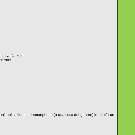
a e vaffankulo!!!
nternet.
e un'applicazione per smartphone (o qualcosa del genere) in cui c'è un