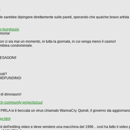
.
ale sarebbe dipingere direttamente sulle pareti, sperando che qualche bravo artista
s+borghezio
emoria!
 ci sia mai un momento, in tutta la giornata, in cui venga meno il casino!
semblea condominiale.
o ESAGONI!
isti?
ROWDFUNDING!
 di dinosauro!
ch-community-projects/zuul
i PIRLA si è beccata un virus chiamato WannaCry. Quindi, il governo sta aggiornan
ng.html
 dell'editing video e deve vendere una macchina del 1996... così ha fatto il video 