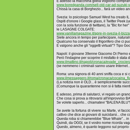
E adesso la macchina gliela vogliono comprar
www.boredpanda.com/sell-old-car-ad-suzuki-
Chissà la casa di Borghezio... farà un video an
Svezia: lo psicologo Samuel West ha creat
Ospiti d'onore i Google glass, il Twitter Peek (
con la sola funzione di twittare), la "Bic for her
le LASAGNE COLGATE:
www.vanillamagazine.it/apre-in-svezia-il-bizza
Siete ancora in tempo per partecipare, natural
Qualcuno ha conservato il frigorifero che ci pu
E valgono anche gli "oggetti virtuali"? Tipo G
Napoli: il giovane 39enne Giacomo Di Pierno era 
Però l'indagine per scoprire il misfatto è stata d
www.ilmattino.it/napoli/cronaca/evade_crocie
(se nemmeno i criminali sanno usare Internet..
Roma: una signora di 40 anni sniffa coca e si con
www.ilmessaggero.it/roma/cronaca/cocaina_f
(La notizia non è OLD... è semplicemente succ
(Comunque la quarantenne non si è fatta nie
E adesso, prima di salutarci, vi regalo un gra
Che cosa si prova a ritrovarsi all'improvviso
Se volete saperlo... chiamatevi "BALENA BLU"
Se avete la fortuna di vivere su Marte, vi fac
cattivo che dice ai giovani di suicidarsi... che c
Questa roba si chiamerebbe "Blue Whale"... in 
Quindi, da OGGI, se il vostro nome ricorda 
Questo, almeno, è quanto leggono sul proprio co