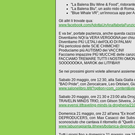
"La Balena Blu Wine & Food", ristorant
"La Balena Blu", un asilo nido di Roma.
"Blue Whale VR", un'innocua app per A
Gli altri li trovate qua:
www.facebook.com/AdottaUnAnalfabetaFunzio
E va be', portate pazienza, anche questa caz
Diventiamo NOI la VERA VERGOGNA per chiunq
Diventiamo PIÙ LETALI dell'OLIO DI PALMA!
Più pericolosi delle SCIE CHIMICHE!
Produciamo più AUTISMO dei VACCINI!
Facciamo impazzire PIÙ MUCCHE delle canzoni
FACCIAMO TREMARE TUTTI I NOSTRI OMONIM
SOOOOOOKA, MAROK dei LITFIBA!!!
Se nei prossimi giorni volete allenarvi assieme al 
Sabato 20 maggio, ore 12:30, alla Sala Gialla d
"BAO Pride", con Zerocalcare, Leo Ortolani, G
www.salonelibro.it/it/?option=com_content&vi
Sabato 20 maggio, ore 21:30 e 23:00 alla Drogh
TRAVELIN MINDS TRIO, con Gilson Silveira, Ja
www.evensi.it/traveling-minds-la-drogheria/2
Domenica 21 maggio, ore 22 all'area "Ex Incet"
DEPRODUCERS, con Max Casacci dei Subsonica,
sconosciuto che cantava il ritornello di "Quell
www.labuonapianta.it/news/botanica-deprodu
Tutti i giorni fino a domenica 21 maggio, ore 1