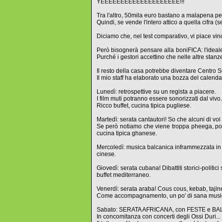
YEEEEEEEEEEEEEEEEEEEE!!!
Tra l'altro, 50mila euro bastano a malapena p
Quindi, se vende l'intero attico a quella cifra (
Diciamo che, nel test comparativo, vi piace vinc
Però bisognerà pensare alla boniFICA: l'ideal
Purché i gestori accettino che nelle altre stan
Il resto della casa potrebbe diventare Centro S
Il mio staff ha elaborato una bozza del calend
Lunedì: retrospettive su un regista a piacere.
I film muti potranno essere sonorizzati dal vivo.
Ricco buffet, cucina tipica pugliese.
Martedì: serata cantautori! So che alcuni di vo
Se però notiamo che viene troppa pheega, possi
cucina tipica ghanese.
Mercoledì: musica balcanica inframmezzata in 
cinese.
Giovedì: serata cubana! Dibattiti storici-polit
buffet mediterraneo.
Venerdì: serata araba! Cous cous, kebab, tajine 
Come accompagnamento, un po' di sana musi
Sabato: SERATA AFRICANA, con FESTE e BAL
In concomitanza con concerti degli Ossi Duri...