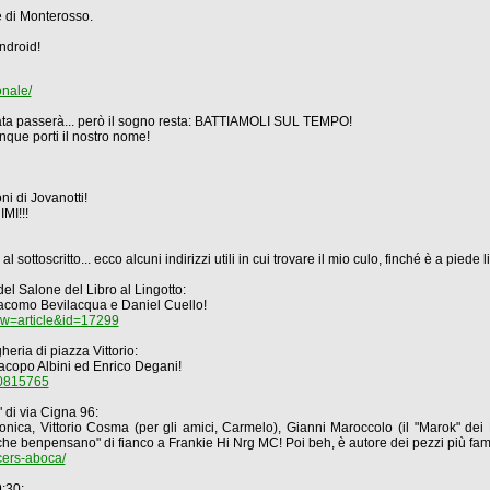
e di Monterosso.
ndroid!
nale/
zata passerà... però il sogno resta: BATTIAMOLI SUL TEMPO!
ue porti il nostro nome!
 di Jovanotti!
I!!!
sottoscritto... ecco alcuni indirizzi utili in cui trovare il mio culo, finché è a piede l
el Salone del Libro al Lingotto:
iacomo Bevilacqua e Daniel Cuello!
ew=article&id=17299
eria di piazza Vittorio:
copo Albini ed Enrico Degani!
10815765
 di via Cigna 96:
 Vittorio Cosma (per gli amici, Carmelo), Gianni Maroccolo (il "Marok" dei Li
i che benpensano" di fianco a Frankie Hi Nrg MC! Poi beh, è autore dei pezzi più fam
cers-aboca/
9:30: