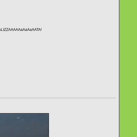
 BRUTALIZZAAAAAaAaAaAATA!