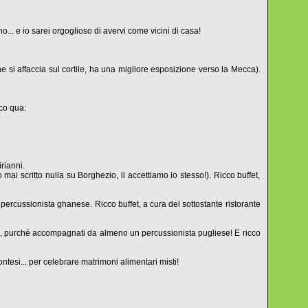
o... e io sarei orgoglioso di avervi come vicini di casa!
si affaccia sul cortile, ha una migliore esposizione verso la Mecca).
co qua:
rianni.
 scritto nulla su Borghezio, li accettiamo lo stesso!). Ricco buffet,
rcussionista ghanese. Ricco buffet, a cura del sottostante ristorante
ondo, purché accompagnati da almeno un percussionista pugliese! E ricco
ntesi... per celebrare matrimoni alimentari misti!