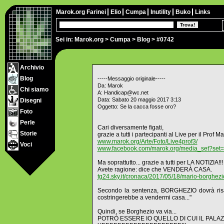
Marok.org
Farinei
Elio
Cumpa
Inutility
Buko
Links
Sei in:
Marok.org
>
Cumpa
>
Blog
> #0742
Archivio
Blog
-----Messaggio originale-----
Da: Marok
Chi siamo
A: Handicap@wc.net
Data: Sabato 20 maggio 2017 3:13
Disegni
Oggetto: Se la cacca fosse oro?
Foto
Perle
Cari diversamente figati,
Storie
grazie a tutti i partecipanti al Live per il Prof
www.marok.org/Arte/Foto/Live4prof3/
Voci
www.facebook.com/marok.org/media_set?se
Ma soprattutto... grazie a tutti per LA NOTIZIA!!!
Avete ragione: dice che VENDERÀ CASA.
tg24.sky.it/cronaca/2017/05/18/mario-borghez
Secondo la sentenza, BORGHEZIO dovrà risar
costringerebbe a vendermi casa..."
Quindi, se Borghezio va via...
POTRÒ ESSERE IO QUELLO DI CUI IL PALAZ