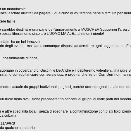
er un monolocale.
senza lasciare arretrati da pagare!), qualcuno di voi farebbe bene a farci un pensierin
ere facile.
e sarebbe destinare una parte dell'appartamento a MOSCHEA (suggerirei l'area che 
ze possa liberamente circolare L'UOMO MAIALE... altrimenti niente!
ociale, ha un bel terrazzo.
ario degli eventi... ma siamo comunque disposti ad accettare ogni suggerimento! Ec
.. possibilmente di notte.
i suonano in coverband di Guccini e De André e li ospiteremo volentieri... ma pure Si
amo controbilanciare con serate jazz e prog (anche se gli Ossi Duri non hanno mai
modo casuale da gruppi tradizionali pugliesi, purché accompagnati da almeno un pe
ici sul ruolo della rivoluzione precederanno concerti di gruppi di varie parti del m
e altre specialità locali, senza disdegnare la contaminazione con piatti tipici piemo
ca cubana.
LI AFRO!
 da qualche altra parte.