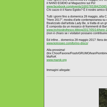
il NANO EGIDIO al Magazzino sul Po!
www.facebook.com/events/169376538425085
Chi cazzo è il Nano Egidio? È il nostro amico
Tutti i giorni fino a domenica 28 maggio, alla 
"Here 2017", mostra d'arte contemporanea su
Realizzato dall'artista Lady Be, si tratta di 
È composta da un mosaico di frammenti di Barbie
www.inchiostrofresco.it/blog/2017/05/14/here-20
(non è chiaro se i visitatori possano contribuire
Ed infine... domenica 28 maggio 2017: fiera 
www.kolosseo.com/torino-disco/
Alla prossima!
(tnx Choo/Favone/Frash/GRUMO/IvanPiombino
MaRoK
www.marok.org
Immagini allegate: