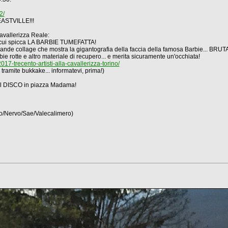
2/
 EASTVILLE!!!
Cavallerizza Reale:
 cui spicca LA BARBIE TUMEFATTA!
un grande collage che mostra la gigantografia della faccia della famosa Barbie...
 rotte e altro materiale di recupero... e merita sicuramente un'occhiata!
17-trecento-artisti-alla-cavallerizza-torino/
 tramite bukkake... informatevi, prima!)
del DISCO in piazza Madama!
/Nervo/Sae/Valecalimero)