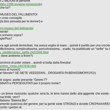
e 2 MILIONI di persone.
vitara-1996-eugene-romanovsky
che lui?
o IL MUSEO DEL FALLIMENTO!
un coso concepito
" (la biro pensata per le donne!) e
rro-museo-del-fallimento/
mente!
oi scrivere sopra?
ooglePlus?
agli arresti domiciliari, ma aveva voglia di mare... quindi è partito per una crocier
ifficilissima, complicatissima, pericolosissima... esatto, ha pubblicato un "selfie" su I
ra_mediterraneo_selfie-2432946.html
. dove andremo a finire?)
vince di poter volare... quindi si butta dalla finestra!
laminio_roma-2447838.html
esso di nuovo!)
nte! Morale? SE SIETE VEEEEEKKI... DROGARSI FA BENISSIMO!!!!!1!!!1!)
nde sogno: avete presente "Gimmi I"?
 BANNATI e PERSEGUITATI per il proprio nome?
!
cio un breve riassunto: qualche sera fa, le Iene hanno detto alla gggente che esist
osa triste, vero?
italiano "Balena Blu".
vagamente qualcosa del genere, per la gente siete STRONZI e dovete CREPAAAARE!
nto i gestori di: