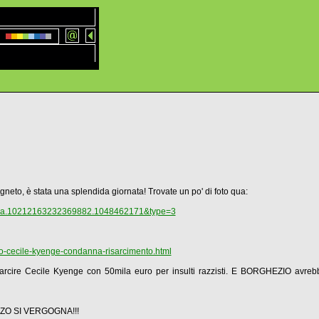
 Magneto, è stata una splendida giornata! Trovate un po' di foto qua:
t=a.10212163232369882.1048462171&type=3
io-cecile-kyenge-condanna-risarcimento.html
cire Cecile Kyenge con 50mila euro per insulti razzisti. E BORGHEZIO avrebbe
ZO SI VERGOGNA!!!