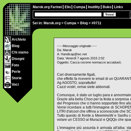
Marok.org
Farinei
Elio
Cumpa
Inutility
Buko
Links
Sei in:
Marok.org
>
Cumpa
>
Blog
> #0711
Archivio
Blog
-----Messaggio originale-----
Da: Marok
Chi siamo
A: Handicap@wc.net
Data: Venerdì 7 agosto 2015 2:02
Disegni
Oggetto: Cacca cecene nonnacce accadueò.
Foto
Perle
Cari diversamente figati,
Storie
che effetto fa ricevere le email di un QUA
Ag AGOSTO, soprattutto!
Voci
Cazzi vostri, ormai siete abbonati.
Comunque, è stato un luglio para e annormale, g
Grazie alla bella Choo per la festa a sorpresa 
del Progresso che ci hanno sopportato fino alla
Vorrei ricordare a tutti l'immagine di SCHOP
LITRI d'alcool che offriva a sconosciute c
Tutto questo di fronte a MeemmoW e Sanfru c
volare un CESSO ai Murazzi e QiQQo che spariv
L'immagine più assurda è arrivata all'alba: