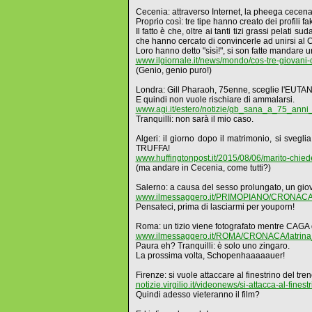
Cecenia: attraverso Internet, la pheega cec
Proprio così: tre tipe hanno creato dei profili fa
Il fatto è che, oltre ai tanti tizi grassi pelat
che hanno cercato di convincerle ad unirsi al Ca
Loro hanno detto "sìsì!", si son fatte mandare
www.ilgiornale.it/news/mondo/cos-tre-giovani
(Genio, genio puro!)
Londra: Gill Pharaoh, 75enne, sceglie l'EUT
E quindi non vuole rischiare di ammalarsi.
www.agi.it/estero/notizie/gb_sana_a_75_ann
Tranquilli: non sarà il mio caso.
Algeri: il giorno dopo il matrimonio, si s
TRUFFA!
www.huffingtonpost.it/2015/08/06/marito-chie
(ma andare in Cecenia, come tutti?)
Salerno: a causa del sesso prolungato, un g
www.ilmessaggero.it/PRIMOPIANO/CRONACA/
Pensateci, prima di lasciarmi per youporn!
Roma: un tizio viene fotografato mentre CAGA di
www.ilmessaggero.it/ROMA/CRONACA/latrina_ci
Paura eh? Tranquilli: è solo uno zingaro.
La prossima volta, Schopenhaaaaauer!
Firenze: si vuole attaccare al finestrino del t
notizie.virgilio.it/videonews/si-attacca-al-fines
Quindi adesso vieteranno il film?