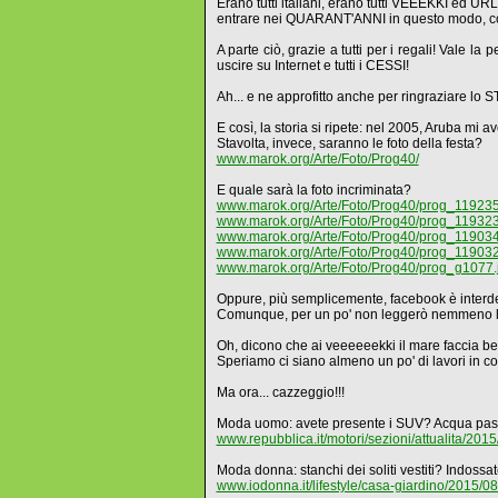
Erano tutti italiani, erano tutti VEEEKKI ed U
entrare nei QUARANT'ANNI in questo modo, con
A parte ciò, grazie a tutti per i regali! Vale la
uscire su Internet e tutti i CESSI!
Ah... e ne approfitto anche per ringraziare lo
E così, la storia si ripete: nel 2005, Aruba mi
Stavolta, invece, saranno le foto della festa?
www.marok.org/Arte/Foto/Prog40/
E quale sarà la foto incriminata?
www.marok.org/Arte/Foto/Prog40/prog_119235
www.marok.org/Arte/Foto/Prog40/prog_119323
www.marok.org/Arte/Foto/Prog40/prog_119034
www.marok.org/Arte/Foto/Prog40/prog_119032
www.marok.org/Arte/Foto/Prog40/prog_g1077.
Oppure, più semplicemente, facebook è interdet
Comunque, per un po' non leggerò nemmeno le
Oh, dicono che ai veeeeeekki il mare faccia be
Speriamo ci siano almeno un po' di lavori in cor
Ma ora... cazzeggio!!!
Moda uomo: avete presente i SUV? Acqua pas
www.repubblica.it/motori/sezioni/attualita/
Moda donna: stanchi dei soliti vestiti? Indos
www.iodonna.it/lifestyle/casa-giardino/2015/0