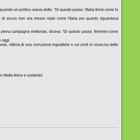
ando un politico aveva detto: "Di questo passo, l'Italia finirà come lo
a di sicuro non era messo male come l'Italia per quanto riguardava
, in piena campagna elettorale, diceva: "Di questo passo, finiremo come
 oggi.
e, vittima di una corruzione ingestibile e coi conti in rosso,ha detto
er Malta felice e contento!