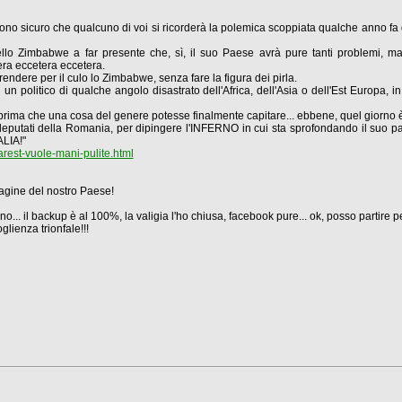
no sicuro che qualcuno di voi si ricorderà la polemica scoppiata qualche anno fa qu
ello Zimbabwe a far presente che, sì, il suo Paese avrà pure tanti problemi, m
era eccetera eccetera.
ndere per il culo lo Zimbabwe, senza fare la figura dei pirla.
i un politico di qualche angolo disastrato dell'Africa, dell'Asia o dell'Est Europa
 prima che una cosa del genere potesse finalmente capitare... ebbene, quel giorno è
putati della Romania, per dipingere l'INFERNO in cui sta sprofondando il suo paes
ALIA!"
est-vuole-mani-pulite.html
agine del nostro Paese!
orno... il backup è al 100%, la valigia l'ho chiusa, facebook pure... ok, posso partire p
glienza trionfale!!!