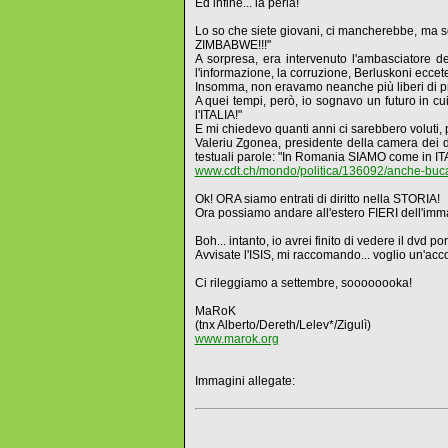
Ed infine... la perla!
Lo so che siete giovani, ci mancherebbe, ma so
ZIMBABWE!!!"
A sorpresa, era intervenuto l'ambasciatore d
l'informazione, la corruzione, Berluskoni eccet
Insomma, non eravamo neanche più liberi di pre
A quei tempi, però, io sognavo un futuro in cu
l'ITALIA!"
E mi chiedevo quanti anni ci sarebbero voluti,
Valeriu Zgonea, presidente della camera dei de
testuali parole: "In Romania SIAMO come in IT
www.cdt.ch/mondo/politica/136092/anche-bucar
Ok! ORA siamo entrati di diritto nella STORIA!
Ora possiamo andare all'estero FIERI dell'imm
Boh... intanto, io avrei finito di vedere il dvd p
Avvisate l'ISIS, mi raccomando... voglio un'acco
Ci rileggiamo a settembre, soooooooka!
MaRoK
(tnx Alberto/Dereth/Lelev*/Zigulì)
www.marok.org
Immagini allegate: