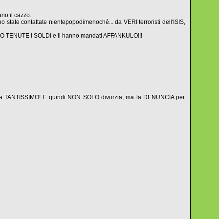
ano il cazzo.
ono state contattate nientepopodimenoché... da VERI terroristi dell'ISIS,
si SONO TENUTE I SOLDI e li hanno mandati AFFANKULO!!!
E! Ma TANTISSIMO! E quindi NON SOLO divorzia, ma la DENUNCIA per