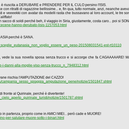
ena è riuscita a DERUBARE e PRENDERE PER IL CULO persino l'ISIS.
ke con ritratti di ragazzine bellissime... e, fin qua, tutto normale, anzi, neanche avev
i sudati e veeeekki con avatar da modelli rasta che bussavano al loro account, le tre s
liffato!
 un sacco di soldi perché beh, il viaggio in Siria, giustamente, costa caro... poi 
-cecene-hanno-derubato-lisis-1157053.html
ANASIA perché è SANA.
i_sceglie_eutanasia_non_voglio_essere_un_peso-201508031541-est-rt10110
veglia, vede la sua novella sposa senza trucco e si accorge che fa CAGAAAAAR
de-i-danni-alla-moglie-viso-senza-trucco_n_7948312.html
iovane rischia l'AMPUTAZIONE del CAZZO!
campania_sesso_spiaggia_amputazione_pene/notizie/1501847.shtml
 fronte al Quirinale, perché è divertente!
elo_aperto_quirinale_turisti/notizie/1501787.shtml
reno in partenza, proprio come in AMICI MIEI... però cade e MUORE!
trino-per-salutare-muore-sotto-i-binari.html