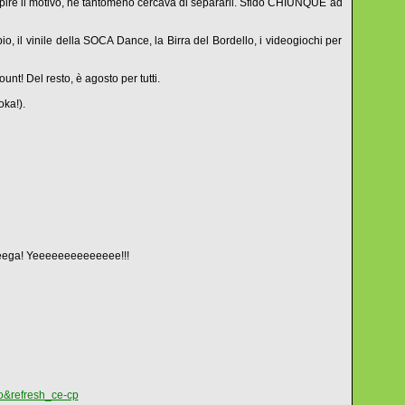
apire il motivo, né tantomeno cercava di separarli. Sfido CHIUNQUE ad
ambio, il vinile della SOCA Dance, la Birra del Bordello, i videogiochi per
t! Del resto, è agosto per tutti.
oka!).
heega! Yeeeeeeeeeeeeee!!!
lo&refresh_ce-cp