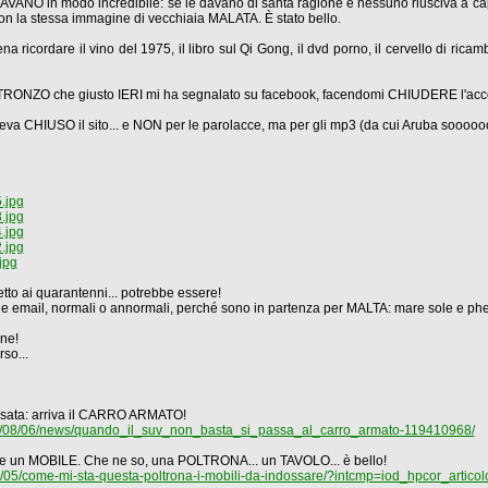
RLAVANO in modo incredibile: se le davano di santa ragione e nessuno riusciva a c
 la stessa immagine di vecchiaia MALATA. È stato bello.
 pena ricordare il vino del 1975, il libro sul Qi Gong, il dvd porno, il cervello di ric
 STRONZO che giusto IERI mi ha segnalato su facebook, facendomi CHIUDERE l'accoun
 aveva CHIUSO il sito... e NON per le parolacce, ma per gli mp3 (da cui Aruba sooooo
.jpg
.jpg
.jpg
.jpg
jpg
to ai quarantenni... potrebbe essere!
 email, normali o annormali, perché sono in partenza per MALTA: mare sole e p
ne!
so...
sata: arriva il CARRO ARMATO!
2015/08/06/news/quando_il_suv_non_basta_si_passa_al_carro_armato-119410968/
sate un MOBILE. Che ne so, una POLTRONA... un TAVOLO... è bello!
8/05/come-mi-sta-questa-poltrona-i-mobili-da-indossare/?intcmp=iod_hpcor_artico