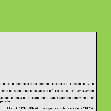
ul palco, gli handicap in collegamento telefonico ed i gestori del Caffé
ante nessuno di noi ce la facesse più, col risultato che avanzavano
chope, e senza dimenticare Len e Franz Crack che cercavano di far
perarlo.
una RISSA tra BARBONI UBRIACHI e signore con le borse della SPESA.