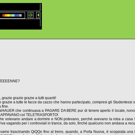
RANTEEEENNE?
razie grazie grazie a tutti quanti!
e grazie a tutte le facce da cazzo che hanno partecipato, compresi gli Studentessi s
 fine.
ENHAUER che continuava a PAGARE DA BERE pur di tenere aperto il locale, nonost
he SCAPPAVANO col TELETRASPORTO!
he volevano andare a dormire e NON potevano, perché avevano la roba a casa S
a vagando per i controviali in trance, da solo, finché qualcuno non andava a recu
 stavamo trascinando QiQQo fino al treno, quando, a Porta Nuova, è scoppiata 