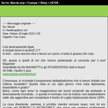
Sei in:
Marok.org
>
Cumpa
>
Blog
> #0709
-----Messaggio originale-----
Da: Marok
A: Handicap@wc.net
Data: Sabato 18 luglio 2015 1:56
Oggetto: Fan Culos
Cari diversamente figati,
è andato bene il venerdì 17?
Io boh... sono ancora vivo e faccio un cazzo, il resto è grasso che cola.
Oh, grazie a quelli di voi che hanno partecipato al concerto per il prof
Magneto!
Soprattutto ALAN MAGNETTI e gli STUDENTESSI: belli e bravi!
Se fotte, l'audio è qua:
www.marok.org/Arte/Voci/
Comunque, vi ricordate il programma dettagliatissimo che vi avevo linkato con
l'ultima niusletter? Quella roba in cui ogni giorno c'era roba fighissima,
imperdibile e gratis?
Bene, come ogni anno la maggioranza dei buoni propositi sta andando a
diversamente moraliste... e questo è normale, non fa notizia: non basterebbero
sette vite aggiuntive per completare il livello di Luglio totalizzando items 100%.
La cosa divertente, semmai, è un'altra: mentre cercavo news, non mi ero
accorto del BORDELLO INCREDIBILE che stava per capitare esattamente