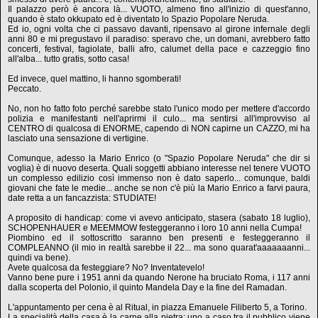
Il palazzo però è ancora là... VUOTO, almeno fino all'inizio di quest'anno,
quando è stato okkupato ed è diventato lo Spazio Popolare Neruda.
Ed io, ogni volta che ci passavo davanti, ripensavo al girone infernale degli
anni 80 e mi pregustavo il paradiso: speravo che, un domani, avrebbero fatto
concerti, festival, fagiolate, balli afro, calumet della pace e cazzeggio fino
all'alba... tutto gratis, sotto casa!
Ed invece, quel mattino, li hanno sgomberati!
Peccato.
No, non ho fatto foto perché sarebbe stato l'unico modo per mettere d'accordo
polizia e manifestanti nell'aprirmi il culo... ma sentirsi all'improvviso al
CENTRO di qualcosa di ENORME, capendo di NON capirne un CAZZO, mi ha
lasciato una sensazione di vertigine.
Comunque, adesso la Mario Enrico (o "Spazio Popolare Neruda" che dir si
voglia) è di nuovo deserta. Quali soggetti abbiano interesse nel tenere VUOTO
un complesso edilizio così immenso non è dato saperlo... comunque, baldi
giovani che fate le medie... anche se non c'è più la Mario Enrico a farvi paura,
date retta a un fancazzista: STUDIATE!
A proposito di handicap: come vi avevo anticipato, stasera (sabato 18 luglio),
SCHOPENHAUER e MEEMMOW festeggeranno i loro 10 anni nella Cumpa!
Piombino ed il sottoscritto saranno ben presenti e festeggeranno il
COMPLEANNO (il mio in realtà sarebbe il 22... ma sono quarat'aaaaaaanni...
quindi va bene).
Avete qualcosa da festeggiare? No? Inventatevelo!
Vanno bene pure i 1951 anni da quando Nerone ha bruciato Roma, i 117 anni
dalla scoperta del Polonio, il quinto Mandela Day e la fine del Ramadan.
L'appuntamento per cena è al Ritual, in piazza Emanuele Filiberto 5, a Torino.
La specialità della casa è la carne alla pietra: uno a caso tra il pubblico viene