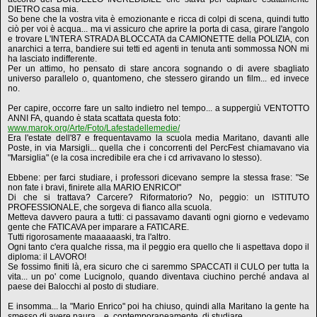
DIETRO casa mia.
So bene che la vostra vita è emozionante e ricca di colpi di scena, quindi tutto
ciò per voi è acqua... ma vi assicuro che aprire la porta di casa, girare l'angolo
e trovare L'INTERA STRADA BLOCCATA da CAMIONETTE della POLIZIA, con
anarchici a terra, bandiere sui tetti ed agenti in tenuta anti sommossa NON mi
ha lasciato indifferente.
Per un attimo, ho pensato di stare ancora sognando o di avere sbagliato
universo parallelo o, quantomeno, che stessero girando un film... ed invece
no.
Per capire, occorre fare un salto indietro nel tempo... a suppergiù VENTOTTO
ANNI FA, quando è stata scattata questa foto:
www.marok.org/Arte/Foto/Lafestadellemedie/
Era l'estate dell'87 e frequentavamo la scuola media Maritano, davanti alle
Poste, in via Marsigli... quella che i concorrenti del PercFest chiamavano via
"Marsiglia" (e la cosa incredibile era che i cd arrivavano lo stesso).
Ebbene: per farci studiare, i professori dicevano sempre la stessa frase: "Se
non fate i bravi, finirete alla MARIO ENRICO!"
Di che si trattava? Carcere? Riformatorio? No, peggio: un ISTITUTO
PROFESSIONALE, che sorgeva di fianco alla scuola.
Metteva davvero paura a tutti: ci passavamo davanti ogni giorno e vedevamo
gente che FATICAVA per imparare a FATICARE.
Tutti rigorosamente maaaaaaski, tra l'altro.
Ogni tanto c'era qualche rissa, ma il peggio era quello che li aspettava dopo il
diploma: il LAVORO!
Se fossimo finiti là, era sicuro che ci saremmo SPACCATI il CULO per tutta la
vita... un po' come Lucignolo, quando diventava ciuchino perché andava al
paese dei Balocchi al posto di studiare.
E insomma... la "Mario Enrico" poi ha chiuso, quindi alla Maritano la gente ha
smesso di avere paura... e, contemporaneamente, di studiare.