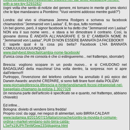
with-a-sex-toy-5293282/
(ogni volta che sento di notizie del genere, mi tornano in mente gli sms storici
che le tipe mandavano a Piombino: "Vuoi venirmi addosso mentre guidi?")
Londra: dal vivo si chiamava Jemma Rodgers e scriveva su facebook
chiamandosi "Jemmaroid von Laalaa". E, fin qua, tutto normale.
Un bel giorno, però, il signor facebook le ha detto che "Jemmaroid von Laalaa"
NON era il suo nome vero... e stava a lei dimostrare il contrario. Così, la
giovane donna È ANDATA ALL'ANAGRAFE E SI E' CAMBIATA NOME IN
"Jemmaroid von Laalaa", PUR DI NON ESSERE BANNATA DA FACEBOOK!!!
E sapete qual è la cosa più bella? Facebook L'HA BANNATA
COMUUUUUUUUUNQUE!
www.dailybest.it/epicfail/cambia-nome-facebook/
(l'unica cosa che mi consola è che ci estingueremo... nel frattempo, sborrate!)
Brescia: vogliono scopare in un posto nuovo... e si CHIUDONO nel
BAGAGLIAIO della macchina! Una volta dentro, la sorpresa: non si apre
dall'interno!!!
Purtroppo, l'invenzione del telefono cellulare ha annullato il più epico dei
Darwin Awards: anziché CREPARE, si sono fatti tirare fuori dalla POLIZIA!
www.giornaledibrescia.it/brescia-e-hinterland/amanti-focosi-intrappolati-nel-
bagagliaio-chiamano-la-polizia-1.3027328
(in nessuna parte dell'articolo è specificato se e quanto, nel frattempo, abbiano
chiavato)
Ed infine...
Bologna: divieto di vendere birra fredda!
Proprio così: da oggi, nei negozi di alimentari, solo BIRRA CALDA!!!
www.lastampa.it/2015/07/15/italia/cronache/contro-la-movida-il-comune-
ordina-i-market-vendano-solo-birra-calda-
LSeFs19UPhTtmWGxw23SjI/pagina.html