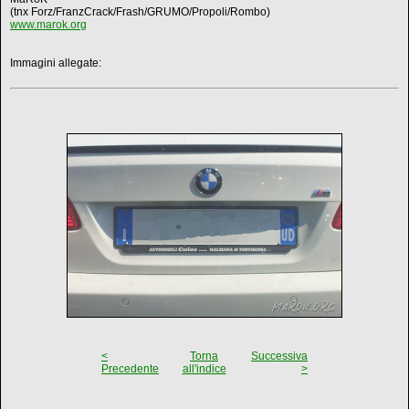
(tnx Forz/FranzCrack/Frash/GRUMO/Propoli/Rombo)
www.marok.org
Immagini allegate:
<
Torna
Successiva
Precedente
all'indice
>