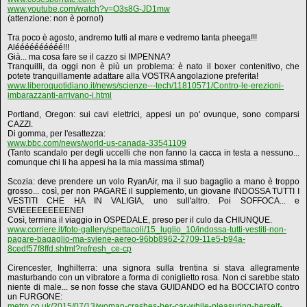
www.youtube.com/watch?v=O3s8G-JD1mw
(attenzione: non è porno!)
Tra poco è agosto, andremo tutti al mare e vedremo tanta pheega!!!
Aléééééééééé!!!
Già... ma cosa fare se il cazzo si IMPENNA?
Tranquilli, da oggi non è più un problema: è nato il boxer contenitivo, che
potete tranquillamente adattare alla VOSTRA angolazione preferita!
www.liberoquotidiano.it/news/scienze---tech/11810571/Contro-le-erezioni-
imbarazzanti-arrivano-i.html
Portland, Oregon: sui cavi elettrici, appesi un po' ovunque, sono comparsi
CAZZI.
Di gomma, per l'esattezza:
www.bbc.com/news/world-us-canada-33541109
(Tanto scandalo per degli uccelli che non fanno la cacca in testa a nessuno...
comunque chi li ha appesi ha la mia massima stima!)
Scozia: deve prendere un volo RyanAir, ma il suo bagaglio a mano è troppo
grosso... così, per non PAGARE il supplemento, un giovane INDOSSA TUTTI I
VESTITI CHE HA IN VALIGIA, uno sull'altro. Poi SOFFOCA... e
SVIEEEEEEEEENE!
Così, termina il viaggio in OSPEDALE, preso per il culo da CHIUNQUE.
www.corriere.it/foto-gallery/spettacoli/15_luglio_10/indossa-tutti-vestiti-non-
pagare-bagaglio-ma-sviene-aereo-96bb8962-2709-11e5-b94a-
8cedf57f8ffd.shtml?refresh_ce-cp
Cirencester, Inghilterra: una signora sulla trentina si stava allegramente
masturbando con un vibratore a forma di coniglietto rosa. Non ci sarebbe stato
niente di male... se non fosse che stava GUIDANDO ed ha BOCCIATO contro
un FURGONE:
metro.co.uk/2015/07/13/woman-crashes-her-car-while-pleasuring-herself-