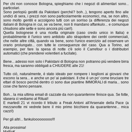
Per chi non conosce Bologna, spieghiamo che i negozi di alimentari sono...
particolari.
Sono perlopiù gestiti da Pakistani (perché? boh...), tengono aperto fino alle
undici di sera, i prezzi non sono particolarmente economici, ma, se non altro,
sono molto gentili e accolgono tutti con un sorriso (a differenza dei negozi
italiani di Bologna in cui, se va bene, non ti mandano affankulo... e comunque
chiudono alle sette e sono ancora più cari!).
Quella bolognese è una ricetta originale (caso credo unico in Italia) e
probabilmente è l'unico vero antidoto allo strapotere dei centri commerciali,
che nelle altre città, quando va bene, sono l'unico esercizio ad osservare un
orario prolungato... con tutte le conseguenze del caso. Qua a Torino, ad
esempio, per fare la spesa di notte c'è solo il Carrefour o i distributori
automatici (che prenderei volentieri a fucilate).
Bene... adesso non solo i Pakistani di Bologna non potranno più vendere birra
fresca, ma saranno obbligati a CHIUDERE alle 21!
Tutto ciò, naturalmente, è stato ideato per rompere i koglioni ai giovani che
escono la sera... e anche un po' ai pakistani. Il che è un po' come bruciare tre
ettari di bosco perché dentro ci sono due piantine IMMORALI di maria... sono
cose che fanno pensare.
Boh... la mia ultima email di cazzate da non quarantenne finisce qua. Se fotte,
stasera ci vediamo al Ritual!
E martedì 21 vi ricordo il tributo a Freak Antoni all'Arsenale della Pace (a
mezzanotte mi vedrete bere il mio primo bicchiere da quarantenne... mica
cazzi!)
Per gli altri... fankulooooooooo!!!
Alla prossima!
MaRoK