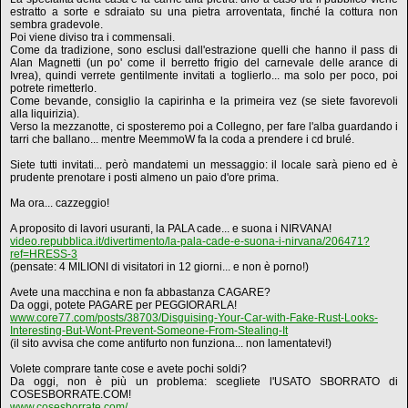
estratto a sorte e sdraiato su una pietra arroventata, finché la cottura non
sembra gradevole.
Poi viene diviso tra i commensali.
Come da tradizione, sono esclusi dall'estrazione quelli che hanno il pass di
Alan Magnetti (un po' come il berretto frigio del carnevale delle arance di
Ivrea), quindi verrete gentilmente invitati a toglierlo... ma solo per poco, poi
potrete rimetterlo.
Come bevande, consiglio la capirinha e la primeira vez (se siete favorevoli
alla liquirizia).
Verso la mezzanotte, ci sposteremo poi a Collegno, per fare l'alba guardando i
tarri che ballano... mentre MeemmoW fa la coda a prendere i cd brulé.
Siete tutti invitati... però mandatemi un messaggio: il locale sarà pieno ed è
prudente prenotare i posti almeno un paio d'ore prima.
Ma ora... cazzeggio!
A proposito di lavori usuranti, la PALA cade... e suona i NIRVANA!
video.repubblica.it/divertimento/la-pala-cade-e-suona-i-nirvana/206471?
ref=HRESS-3
(pensate: 4 MILIONI di visitatori in 12 giorni... e non è porno!)
Avete una macchina e non fa abbastanza CAGARE?
Da oggi, potete PAGARE per PEGGIORARLA!
www.core77.com/posts/38703/Disguising-Your-Car-with-Fake-Rust-Looks-
Interesting-But-Wont-Prevent-Someone-From-Stealing-It
(il sito avvisa che come antifurto non funziona... non lamentatevi!)
Volete comprare tante cose e avete pochi soldi?
Da oggi, non è più un problema: scegliete l'USATO SBORRATO di
COSESBORRATE.COM!
www.cosesborrate.com/