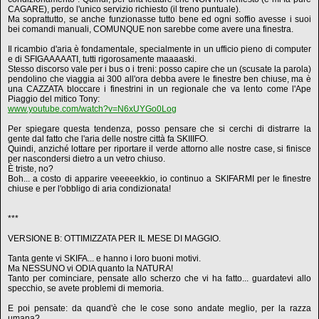
CAGARE), perdo l'unico servizio richiesto (il treno puntuale).
Ma soprattutto, se anche funzionasse tutto bene ed ogni soffio avesse i suoi
bei comandi manuali, COMUNQUE non sarebbe come avere una finestra.
Il ricambio d'aria è fondamentale, specialmente in un ufficio pieno di computer
e di SFIGAAAAATI, tutti rigorosamente maaaaski.
Stesso discorso vale per i bus o i treni: posso capire che un (scusate la parola)
pendolino che viaggia ai 300 all'ora debba avere le finestre ben chiuse, ma è
una CAZZATA bloccare i finestrini in un regionale che va lento come l'Ape
Piaggio del mitico Tony:
www.youtube.com/watch?v=N6xUYGo0Log
Per spiegare questa tendenza, posso pensare che si cerchi di distrarre la
gente dal fatto che l'aria delle nostre città fa SKIIIFO.
Quindi, anziché lottare per riportare il verde attorno alle nostre case, si finisce
per nascondersi dietro a un vetro chiuso.
È triste, no?
Boh... a costo di apparire veeeeekkio, io continuo a SKIFARMI per le finestre
chiuse e per l'obbligo di aria condizionata!
***
VERSIONE B: OTTIMIZZATA PER IL MESE DI MAGGIO.
Tanta gente vi SKIFA... e hanno i loro buoni motivi.
Ma NESSUNO vi ODIA quanto la NATURA!
Tanto per cominciare, pensate allo scherzo che vi ha fatto... guardatevi allo
specchio, se avete problemi di memoria.
E poi pensate: da quand'è che le cose sono andate meglio, per la razza
umana?