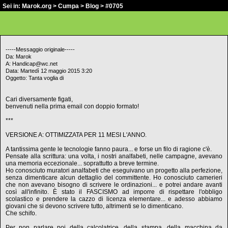
Sei in:
Marok.org
>
Cumpa
>
Blog
> #0705
-----Messaggio originale-----
Da: Marok
A: Handicap@wc.net
Data: Martedì 12 maggio 2015 3:20
Oggetto: Tanta voglia di
Cari diversamente figati,
benvenuti nella prima email con doppio formato!
***
VERSIONE A: OTTIMIZZATA PER 11 MESI L'ANNO.
A tantissima gente le tecnologie fanno paura... e forse un filo di ragione c'è.
Pensate alla scrittura: una volta, i nostri analfabeti, nelle campagne, avevano
una memoria eccezionale... soprattutto a breve termine.
Ho conosciuto muratori analfabeti che eseguivano un progetto alla perfezione,
senza dimenticare alcun dettaglio del committente. Ho conosciuto camerieri
che non avevano bisogno di scrivere le ordinazioni... e potrei andare avanti
così all'infinito. È stato il FASCISMO ad imporre di rispettare l'obbligo
scolastico e prendere la cazzo di licenza elementare... e adesso abbiamo
giovani che si devono scrivere tutto, altrimenti se lo dimenticano.
Che schifo.
Per non parlare poi della calcolatrice, della stampa, della macchina da