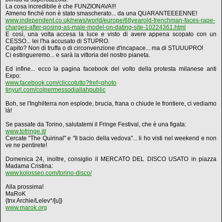
La cosa incredibile è che FUNZIONAVA!!!
Almeno finché non è stato smascherato... da una QUARANTEEEENNE!
www.independent.co.uk/news/world/europe/68yearold-frenchman-faces-rape-
charges-after-posing-as-male-model-on-dating-site-10224361.html
E così, una volta accesa la luce e visto di avere appena scopato con un
CESSO... lei l'ha accusato di STUPRO.
Capito? Non di truffa o di circonvenzione d'incapace... ma di STUUUPRO!
Ci estingueremo... e sarà la vittoria del nostro pianeta.
Ed infine... ecco la pagina facebook del volto della protesta milanese anti
Expo:
www.facebook.com/cliccotutto?fref=photo
tinyurl.com/colpermessodiallahpublic
Boh, se l'Inghilterra non esplode, brucia, frana o chiude le frontiere, ci vediamo
là!
Se passate da Torino, salutatemi il Fringe Festival, che è una figata:
www.tofringe.it/
Cercate "The Quirinal" e "Il bacio della vedova"... li ho visti nel weekend e non
ve ne pentirete!
Domenica 24, inoltre, consiglio il MERCATO DEL DISCO USATO in piazza
Madama Cristina:
www.kolosseo.com/torino-disco/
Alla prossima!
MaRoK
{tnx Archie/Lelev*/[u]}
www.marok.org