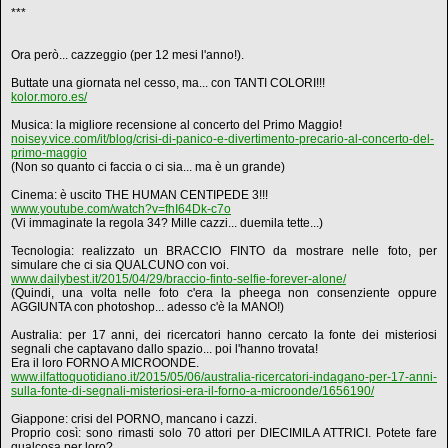
***
Ora però... cazzeggio (per 12 mesi l'anno!).
Buttate una giornata nel cesso, ma... con TANTI COLORI!!!
kolor.moro.es/
Musica: la migliore recensione al concerto del Primo Maggio!
noisey.vice.com/it/blog/crisi-di-panico-e-divertimento-precario-al-concerto-del-
primo-maggio
(Non so quanto ci faccia o ci sia... ma è un grande)
Cinema: è uscito THE HUMAN CENTIPEDE 3!!!
www.youtube.com/watch?v=fhI64Dk-c7o
(Vi immaginate la regola 34? Mille cazzi... duemila tette...)
Tecnologia: realizzato un BRACCIO FINTO da mostrare nelle foto, per
simulare che ci sia QUALCUNO con voi.
www.dailybest.it/2015/04/29/braccio-finto-selfie-forever-alone/
(Quindi, una volta nelle foto c'era la pheega non consenziente oppure
AGGIUNTA con photoshop... adesso c'è la MANO!)
Australia: per 17 anni, dei ricercatori hanno cercato la fonte dei misteriosi
segnali che captavano dallo spazio... poi l'hanno trovata!
Era il loro FORNO A MICROONDE.
www.ilfattoquotidiano.it/2015/05/06/australia-ricercatori-indagano-per-17-anni-
sulla-fonte-di-segnali-misteriosi-era-il-forno-a-microonde/1656190/
Giappone: crisi del PORNO, mancano i cazzi.
Proprio così: sono rimasti solo 70 attori per DIECIMILA ATTRICI. Potete fare
qualcosa per loro?