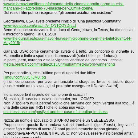
www.informazionelibera.info/mondo-della-cinematografia-porno-in-crisi-
mancano-gli-attori-solo-70-maschi-per-10mila-donne/
Del resto i film porno insegnano: "gli uomini asiatici non esistono".
Georgetown, USA: avete presente l'inizio di "Una pallottola Spuntata"?
www.youtube.com/watch?v=QNTOQYDrLLI
Bene, è successo davvero: il sindaco di Georgetown, in Texas, ha dimenticato
il microfono aperto... al CESSO!
www.thejournal.ie/texas-mayor-leaves-microphone-on-in-the-toilet-2084144-
May2015/
Garland, USA: come certamente avrete già letto, un concorso di vignette su
Maometto è finito a spari e morti ammazzati (solo i killer, per fortuna).
In pochi, però, avranno visto la vignetta vincitrice del concorso... eccola:
media.breitbart.com/media/2015/04/muhammed-sword-winner.png
Per par condicio, ecco l'ultimo post di uno dei due killer:
i.imgur.com/80CFJM0.jpg
(in un certo senso, per aver annunciato la strage su twitter e, subito dopo,
essere morto ammazzato, gli si potrebbe assegnare il Darwin Award)
India: scoperto il segreto del campione di scacchi!
Sì, esatto, di nascosto usava il computer, ma... COME?
Non vi spoilero nulla perché voglio che arriviate con occhi vergini alla foto... è
una delle cose più TRISTI che io abbia mai visto.
en.chessbase.com/post/yet-another-case-of-cheating-in-chess
Nizza: un uomo è accusato di STUPRO perché è un CEEEEESSO.
Proprio così: questo tizio andava sui siti trombaioli (tipo Zoosk), fingeva di
essere figo e diceva di avere 37 anni (quindi neanche troppo giovane...).
E proponeva APPUNTAMENTI AL BUIO: non voleva essere visto perché antani
blinda la supercazzola.