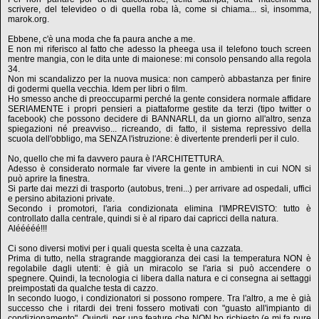
scrivere, del televideo o di quella roba là, come si chiama... sì, insomma,
marok.org.
Ebbene, c'è una moda che fa paura anche a me.
E non mi riferisco al fatto che adesso la pheega usa il telefono touch screen
mentre mangia, con le dita unte di maionese: mi consolo pensando alla regola
34.
Non mi scandalizzo per la nuova musica: non camperò abbastanza per finire
di godermi quella vecchia. Idem per libri o film.
Ho smesso anche di preoccuparmi perché la gente considera normale affidare
SERIAMENTE i propri pensieri a piattaforme gestite da terzi (tipo twitter o
facebook) che possono decidere di BANNARLI, da un giorno all'altro, senza
spiegazioni né preavviso... ricreando, di fatto, il sistema repressivo della
scuola dell'obbligo, ma SENZA l'istruzione: è divertente prenderli per il culo.
No, quello che mi fa davvero paura è l'ARCHITETTURA.
Adesso è considerato normale far vivere la gente in ambienti in cui NON si
può aprire la finestra.
Si parte dai mezzi di trasporto (autobus, treni...) per arrivare ad ospedali, uffici
e persino abitazioni private.
Secondo i promotori, l'aria condizionata elimina l'IMPREVISTO: tutto è
controllato dalla centrale, quindi si è al riparo dai capricci della natura.
Alééééé!!!
Ci sono diversi motivi per i quali questa scelta è una cazzata.
Prima di tutto, nella stragrande maggioranza dei casi la temperatura NON è
regolabile dagli utenti: è già un miracolo se l'aria si può accendere o
spegnere. Quindi, la tecnologia ci libera dalla natura e ci consegna ai settaggi
preimpostati da qualche testa di cazzo.
In secondo luogo, i condizionatori si possono rompere. Tra l'altro, a me è già
successo che i ritardi dei treni fossero motivati con "guasto all'impianto di
condizionamento". Quindi, per una feature che NON ho richiesto (e mi fa pure