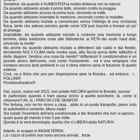
Semplice: da quando è AUMENTATA la nostra distanza con la natura!
Da quando abbiamo alzato il primo tetto, vicendo contro la pioggia.
Da quando abbiamo acceso la prima luce, vincendo la notte.
Da quando abbiamo inventato le medicine, vincendo contro le malattie.
Da quando abbiamo iniziato a comunicare senza l'obbligo di una vicinanza
fisica, tanto che adesso persino gente come VOI può riuscire a trovare un po'
di pheega.
Soprattutto, da quando abbiamo iniziato a costruire una memoria a lungo
termine, dalla tradizione orale alle biblioteche ai PETA dei vostri hard disk,
vincendo la morte!
Ma anche da quando abbiamo iniziato a difenderci dal caldo e dal freddo,
decidendo NOI il CLIMA della nostra casa, alla faccia porca delle latitudini e
delle stagioni. Sembra una cosa da niente? Vaffankulo! Il condizionatore è un
grande amico dell'uomo, così come l'isolamento... ed è una vergogna che
esistano ancora tanti ambienti in cui il clima interno varia in funzione di quello
esterno.
Cioè, va a finire che uno per disperazione apre la finestra... ed entrano... i...
POLLINI!!!
PiombinoKastrox!!!
Dai, cazzo, siamo nel 2015, non potete ANCORA aprirmi le finestre, suvvia!
In particolare quando il tram passa vicino a quelle porcherie, là, come si
chiamano? Ah, sì, i PARCHI! CHE SKiIiIFO!!!
Per fortuna, non ne ho vicino a casa... abito in un posto tranquillo, pieno solo
di automobili e cemento. Meno male!
Sia lodato l'inventore dell'aria condizionata e dei finestrini che non si aprono...
quasi quasi gli mando il mio 5 per mille.
Questa è la vera tecnologia, quella che ci LIBERA dalla NATURA!
Intanto, io scappo in INGHILTERRA.
Là i cazzo di pollini non sono ancora arrivati... forse.