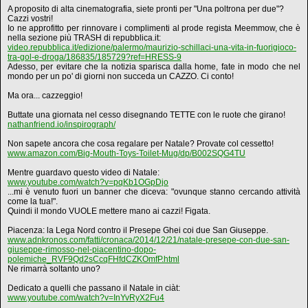
A proposito di alta cinematografia, siete pronti per "Una poltrona per due"?
Cazzi vostri!
Io ne approfitto per rinnovare i complimenti al prode regista Meemmow, che è
nella sezione più TRASH di repubblica.it:
video.repubblica.it/edizione/palermo/maurizio-schillaci-una-vita-in-fuorigioco-
tra-gol-e-droga/186835/185729?ref=HRESS-9
Adesso, per evitare che la notizia sparisca dalla home, fate in modo che nel
mondo per un po' di giorni non succeda un CAZZO. Ci conto!
Ma ora... cazzeggio!
Buttate una giornata nel cesso disegnando TETTE con le ruote che girano!
nathanfriend.io/inspirograph/
Non sapete ancora che cosa regalare per Natale? Provate col cessetto!
www.amazon.com/Big-Mouth-Toys-Toilet-Mug/dp/B002SQG4TU
Mentre guardavo questo video di Natale:
www.youtube.com/watch?v=pqKb1OGpDjo
...mi è venuto fuori un banner che diceva: "ovunque stanno cercando attività
come la tua!".
Quindi il mondo VUOLE mettere mano ai cazzi! Figata.
Piacenza: la Lega Nord contro il Presepe Ghei coi due San Giuseppe.
www.adnkronos.com/fatti/cronaca/2014/12/21/natale-presepe-con-due-san-
giuseppe-rimosso-nel-piacentino-dopo-
polemiche_RVF9Qd2sCcqFHfdCZKOmfP.html
Ne rimarrà soltanto uno?
Dedicato a quelli che passano il Natale in ciàt:
www.youtube.com/watch?v=InYvRyX2Fu4