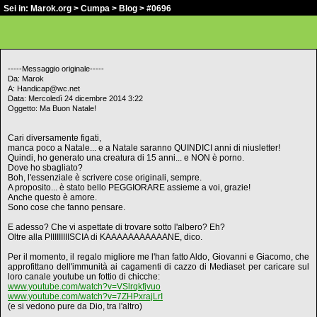
Sei in:
Marok.org
>
Cumpa
>
Blog
> #0696
-----Messaggio originale-----
Da: Marok
A: Handicap@wc.net
Data: Mercoledì 24 dicembre 2014 3:22
Oggetto: Ma Buon Natale!
Cari diversamente figati,
manca poco a Natale... e a Natale saranno QUINDICI anni di niusletter!
Quindi, ho generato una creatura di 15 anni... e NON è porno.
Dove ho sbagliato?
Boh, l'essenziale è scrivere cose originali, sempre.
A proposito... è stato bello PEGGIORARE assieme a voi, grazie!
Anche questo è amore.
Sono cose che fanno pensare.
E adesso? Che vi aspettate di trovare sotto l'albero? Eh?
Oltre alla PIIIIIIIIISCIA di KAAAAAAAAAAANE, dico.
Per il momento, il regalo migliore me l'han fatto Aldo, Giovanni e Giacomo, che
approfittano dell'immunità ai cagamenti di cazzo di Mediaset per caricare sul
loro canale youtube un fottio di chicche:
www.youtube.com/watch?v=VSlrqkfjvuo
www.youtube.com/watch?v=7ZHPxrajLrI
(e si vedono pure da Dio, tra l'altro)