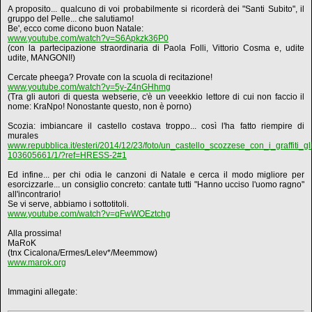
A proposito... qualcuno di voi probabilmente si ricorderà dei "Santi Subito", il
gruppo del Pelle... che salutiamo!
Be', ecco come dicono buon Natale:
www.youtube.com/watch?v=S6Apkzk36P0
(con la partecipazione straordinaria di Paola Folli, Vittorio Cosma e, udite
udite, MANGONI!)
Cercate pheega? Provate con la scuola di recitazione!
www.youtube.com/watch?v=5y-Z4nGHhmg
(Tra gli autori di questa webserie, c'è un veeekkio lettore di cui non faccio il
nome: KraNpo! Nonostante questo, non è porno)
Scozia: imbiancare il castello costava troppo... così l'ha fatto riempire di
murales
www.repubblica.it/esteri/2014/12/23/foto/un_castello_scozzese_con_i_graffiti_g
103605661/1/?ref=HRESS-2#1
Ed infine... per chi odia le canzoni di Natale e cerca il modo migliore per
esorcizzarle... un consiglio concreto: cantate tutti "Hanno ucciso l'uomo ragno"
all'incontrario!
Se vi serve, abbiamo i sottotitoli.
www.youtube.com/watch?v=qFwWOEztchg
Alla prossima!
MaRoK
(tnx Cicalona/Ermes/Lelev*/Meemmow)
www.marok.org
Immagini allegate: