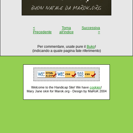
<
Torna
Successiva
Precedente
all'indice
>
Per commentare, usate pure il
Buko
!
(indicando a quale pagina fate riferimento)
Welcome to the Handicap Site! We have
cookies
!
Mary Jane skin for Marok.org - Design by MaRoK 2004