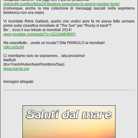
distractify.com/fun/fails/24-flawless-responses-to-wrong-number-texts/
(comunque, anche la mia collezione di messaggi lasciati nella segreteria
telefonica non era male)
Vi ricordate Rémi Gaillard, quello che undici anni fa mi aveva fatto arrivare
primo sulla classifica mondiale di "The Sun" per "Rocky is back"?
Be'... ecco il suo tributo ai mondiali 2014!
www.youtube.com/watch?v=XZzJxWbWXtY
Ma soprattutto... avete un locale? Dite FANKULO ai mondiali!
clikr.co/5crkf
Ci risentiamo solo se sopravvivo... alla prossima!
MaRoK
(tnx Frash/Huber/IvanPiombino/Sae)
www.marok.org
Immagini allegate: