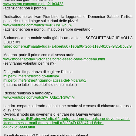
www.ssega.com/game.php?id=3423
(attenzione: non è porno!)
Dedicatissimo ad Ivan Piombino: la leggenda di Domenico Sabato, l'artista
poliedrico che dipinge sui cartoni delle pizze!
www.youtube.com/watch?v=r6YIhHwb3jw
(attenzione: non è porno... ma può sempre diventarlo!)
Sudamerica: un maiale salta giù da un camion... SCEGLIETE ANCHE VOI LA
LIBERTA'!
video.corriere.it/maiale-fuga-la-liberta/671e6a06-f2cd-11e3-9109-f9f25fcc02f9
Modena: parte il primo corso di sesso orale
www.modenatoday.it/cronaca/corso-sesso-orale-modena.html
(serviranno volontari per i test?)
Fotografia: l'importanza di cogliere l'attimo:
mi.perpli.me/entries/colgo-lattimo/
mi.perpli.me/entries/inganno-lattesa-del-7-barrato/
(ma anche tutto il resto del sito non è male...)
Russia: realismo o handicap?
www.youtube.com/watch?v=Odax7F3tWhM
Londra: crepare cadendo dal balcone mentre si cercava di chiavare una russa
di 19 anni!
Ovvero, il modo più divertente di entrare nei Darwin Awards
www.rainews.it/dl/rainews/articoli/Londra-cadono-dal-balcone-dove-stavano-
facendo-sesso-morti-due-studenti-a2d834f9-f32f-47ad-8cbe-
d45c75c5af90.html
Sbagliato numero? Da oggi non è più un problema!