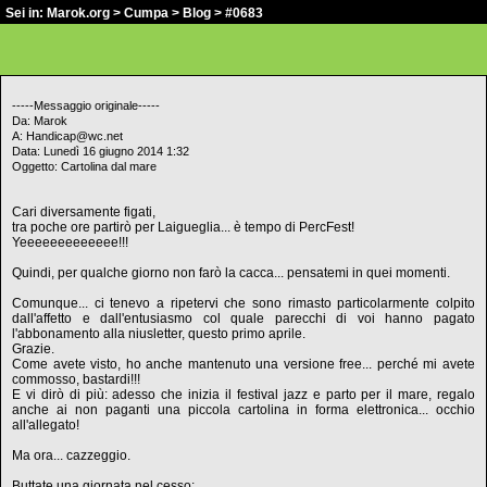
Sei in:
Marok.org
>
Cumpa
>
Blog
> #0683
-----Messaggio originale-----
Da: Marok
A: Handicap@wc.net
Data: Lunedì 16 giugno 2014 1:32
Oggetto: Cartolina dal mare
Cari diversamente figati,
tra poche ore partirò per Laigueglia... è tempo di PercFest!
Yeeeeeeeeeeeee!!!
Quindi, per qualche giorno non farò la cacca... pensatemi in quei momenti.
Comunque... ci tenevo a ripetervi che sono rimasto particolarmente colpito
dall'affetto e dall'entusiasmo col quale parecchi di voi hanno pagato
l'abbonamento alla niusletter, questo primo aprile.
Grazie.
Come avete visto, ho anche mantenuto una versione free... perché mi avete
commosso, bastardi!!!
E vi dirò di più: adesso che inizia il festival jazz e parto per il mare, regalo
anche ai non paganti una piccola cartolina in forma elettronica... occhio
all'allegato!
Ma ora... cazzeggio.
Buttate una giornata nel cesso: