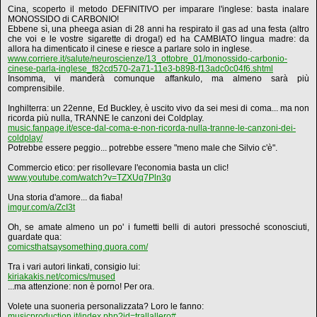
Cina, scoperto il metodo DEFINITIVO per imparare l'inglese: basta inalare
MONOSSIDO di CARBONIO!
Ebbene sì, una pheega asian di 28 anni ha respirato il gas ad una festa (altro
che voi e le vostre sigarette di droga!) ed ha CAMBIATO lingua madre: da
allora ha dimenticato il cinese e riesce a parlare solo in inglese.
www.corriere.it/salute/neuroscienze/13_ottobre_01/monossido-carbonio-
cinese-parla-inglese_f82cd570-2a71-11e3-b898-f13adc0c04f6.shtml
Insomma, vi manderà comunque affankulo, ma almeno sarà più
comprensibile.
Inghilterra: un 22enne, Ed Buckley, è uscito vivo da sei mesi di coma... ma non
ricorda più nulla, TRANNE le canzoni dei Coldplay.
music.fanpage.it/esce-dal-coma-e-non-ricorda-nulla-tranne-le-canzoni-dei-
coldplay/
Potrebbe essere peggio... potrebbe essere "meno male che Silvio c'è".
Commercio etico: per risollevare l'economia basta un clic!
www.youtube.com/watch?v=TZXUq7Pln3g
Una storia d'amore... da fiaba!
imgur.com/a/ZcI3t
Oh, se amate almeno un po' i fumetti belli di autori pressoché sconosciuti,
guardate qua:
comicsthatsaysomething.quora.com/
Tra i vari autori linkati, consigio lui:
kiriakakis.net/comics/mused
...ma attenzione: non è porno! Per ora.
Volete una suoneria personalizzata? Loro le fanno:
musicproduction.it/index.php?id=trallallero#