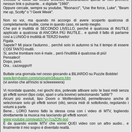
nessun link o pulsante... e digitate "1980".
Oppure cercate, sempre su youtube, "fibonacci", "Use the force, Luke", "Beam
me up, Scotty" o "/ Geek Week".
Non so voi, ma quando mi accorgo di avere scoperto qualcosa di
completamente inutile, come in questo caso, mi sento meglio.
Che poi è inutilità di SECONDO LIVELLO, perché è qualcosa di INUTILE
applicato a qualcosa di ANCORA PIÙ INUTILE... e quindi il fatto di parlarne
così a LUNGO è inutilità di TERZO livello!
Figata.
Sapete? Mi piace l'autunno... perché solo in autunno si ha il tempo di essere
COSÌ TANTO inutili.
Sì, anche trombare non è male... però l'inutilità è qualcosa di più!
Pensateci!
Dopo, però.
Ora... cazzeggio!!!
Buttate una giornata nel cesso giocando a BILIARDO su Puzzle Bobble!
www.ferryhalim.com/orisinal/g3/bauns.htm
(vi avviso che all'inizio si scleeeeeera)
Vi ricordate quando, nei giochi dos, potevate attivare solo le basi midi senza
gli effetti sonori (tipo colpi, spari o urla bovine) selezionando "adlib"?
Alcuni più evoluti, tipo Doom o Wolfenstein3d, permettevano anche di
selezionare solo gli effetti sonori (sfx), senza midi di sottofondo, regolando i
volumi a parte.
Bene... LORO hanno fatto la stessa cosa con i video di MTV, togliendo
direttamente la musica ma lasciando gli effetti sonori:
www.youtube.com/watch?v=7csZON-IxxI
È da quando esiste MTV che vorrei QUEI video con un altro audio... e
finalmente il mio sogno è diventato realtà.