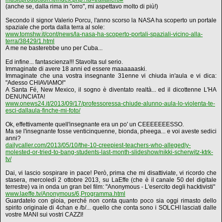
(anche se, dalla rima in "orro", mi aspettavo molto di più!)
Secondo il signor Valerio Porcu, l'anno scorso la NASA ha scoperto un portale
spaziale che porta dalla terra al sole:
www.tomshw.it/cont/news/la-nasa-ha-scoperto-portali-spaziali-vicino-alla-
terra/38429/1.html
A me ne basterebbe uno per Cuba...
Ed infine... fantascienza!!! Stavolta sul serio.
Immaginate di avere 18 anni ed essere maaaaaaski.
Immaginate che una vostra insegnante 31enne vi chiuda in'aula e vi dica:
"Adesso CHIAVIAMO!"
A Santa Fé, New Mexico, il sogno è diventato realtà... ed il dicottenne L'HA
DENUNCIATA!
www.onews24.it/2013/09/17/professoressa-chiude-alunno-aula-lo-violenta-te-
esci-dallaula-finche-mi-foto/
Ok, effettivamente quell'insegnante era un po' un CEEEEEEESSO.
Ma se l'insegnante fosse venticinquenne, bionda, pheega... e voi aveste sedici
anni?
dailycaller.com/2013/05/10/the-10-creepiest-teachers-who-allegedly-
molested-or-tried-to-bang-students-last-month-slideshow/nikki-scherwitz-ktrk-
tv/
Dai, vi lascio sospirare in pace! Però, prima che mi disattiviate, vi ricordo che
stasera, mercoledì 2 ottobre 2013, su LaEffe (che è il canale 50 del digitale
terrestre) va in onda un gran bel film: "Anonymous - L'esercito degli hacktivisti"
www.laeffe.tv/Anonymous/6,Programma.html
Guardatelo con gioia, perché non conta quanto poco sia oggi rimasto dello
spirito originale di 4chan e /b/... quello che conta sono i SOLCHI lasciati dalle
vostre MANI sui vostri CAZZI!