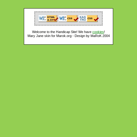
Welcome to the Handicap Site! We have
cookies
!
Mary Jane skin for Marok.org - Design by MaRoK 2004