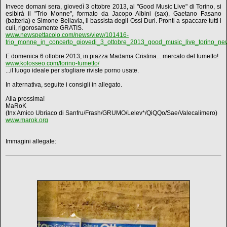
Invece domani sera, giovedì 3 ottobre 2013, al "Good Music Live" di Torino, si
esibirà il "Trio Monne", formato da Jacopo Albini (sax), Gaetano Fasano
(batteria) e Simone Bellavia, il bassista degli Ossi Duri. Pronti a spaccare tutti i
culi, rigorosamente GRATIS.
www.newspettacolo.com/news/view/101416-
trio_monne_in_concerto_giovedi_3_ottobre_2013_good_music_live_torino_new
E domenica 6 ottobre 2013, in piazza Madama Cristina... mercato del fumetto!
www.kolosseo.com/torino-fumetto/
...il luogo ideale per sfogliare riviste porno usate.
In alternativa, seguite i consigli in allegato.
Alla prossima!
MaRoK
(tnx Amico Ubriaco di Sanfru/Frash/GRUMO/Lelev*/QiQQo/Sae/Valecalimero)
www.marok.org
Immagini allegate: