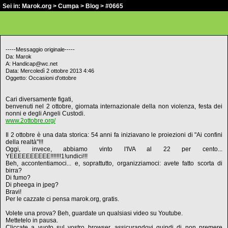
Sei in:
Marok.org
>
Cumpa
>
Blog
> #0665
-----Messaggio originale-----
Da: Marok
A: Handicap@wc.net
Data: Mercoledì 2 ottobre 2013 4:46
Oggetto: Occasioni d'ottobre
Cari diversamente figati,
benvenuti nel 2 ottobre, giornata internazionale della non violenza, festa dei
nonni e degli Angeli Custodi.
www.2ottobre.org/
Il 2 ottobre è una data storica: 54 anni fa iniziavano le proiezioni di "Ai confini
della realtà"!!!
Oggi, invece, abbiamo vinto l'IVA al 22 per cento...
YEEEEEEEEEE!!!!!!!1!undici!!!
Beh, accontentiamoci... e, soprattutto, organizziamoci: avete fatto scorta di
birra?
Di fumo?
Di pheega in jpeg?
Bravi!
Per le cazzate ci pensa marok.org, gratis.
Volete una prova? Beh, guardate un qualsiasi video su Youtube.
Mettetelo in pausa.
Cliccate a vuoto sul vostro browser, assicurandovi quindi di non premere